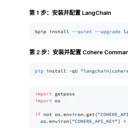
第 1 步：安装并配置 LangChain
%pip install 
--quiet
--upgrade
 l
第 2 步：安装并配置 Cohere Comma
pip
 install -qU 
"langchain[coher
import
import
 os

if
 not os.environ.get(
"COHERE_AP
  os.environ[
"COHERE_API_KEY"
] =