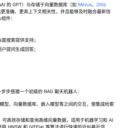
enAI 的 GPT）与存储于向量数据库（如
Milvus
、
Zilliz
出更准确、更具上下文相关性，并且能够及时融合最新信
心组件：
；
似度搜索提供支持；
用户提问生成回答；
一步步搭建一个初级的 RAG 聊天机器人：
言模型、向量数据库、嵌入模型等之间的交互，使集成检索
开源扩展，可高效存储和查询高维向量数据，适用于机器学习和 AI
NSW 和 IVFFlat 等算法进行快速的近似最近邻