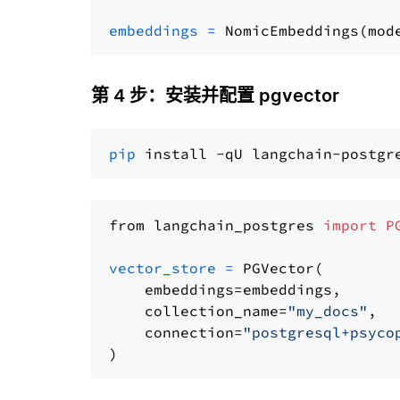
embeddings
=
 NomicEmbeddings(mod
第 4 步：安装并配置 pgvector
pip
from langchain_postgres 
import
P
vector_store
=
 PGVector(

    embeddings=embeddings,

    collection_name=
"my_docs"
,

    connection=
"postgresql+psyco