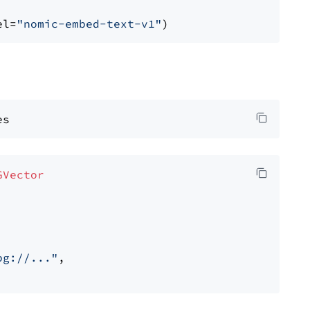
el=
"nomic-embed-text-v1"
GVector
pg://..."
,
