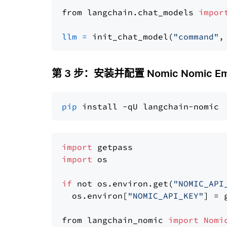
from langchain.chat_models 
impor
llm
=
 init_chat_model(
"command"
,
第 3 步：安装并配置 Nomic Nomic E
pip
import
import
 os

if
 not os.environ.get(
"NOMIC_API
  os.environ[
"NOMIC_API_KEY"
] = 
from langchain_nomic 
import
Nomi