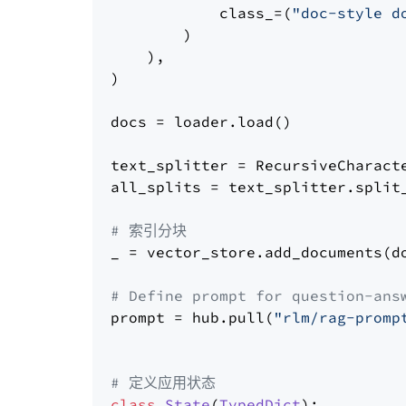
            class_=(
"doc-style d
        )

    ),

)

docs = loader.load()

text_splitter = RecursiveCharact
all_splits = text_splitter.split_
# 索引分块
_ = vector_store.add_documents(do
# Define prompt for question-ans
prompt = hub.pull(
"rlm/rag-promp
# 定义应用状态
class
State
(
TypedDict
):
