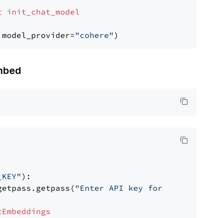
t
init_chat_model
 model_provider=
"cohere"
mbed
_KEY"
):

getpass.getpass(
"Enter API key for Nomic: "
)

cEmbeddings