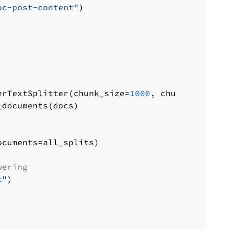
oc-post-content"
)

erTextSplitter(chunk_size=
1000
, chunk_overlap
documents(docs)

cuments=all_splits)

wering
t"
)
