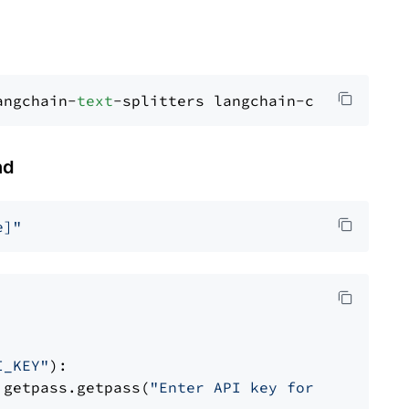
angchain-
text
nd
e]"
I_KEY"
):

 getpass.getpass(
"Enter API key for Cohere: "