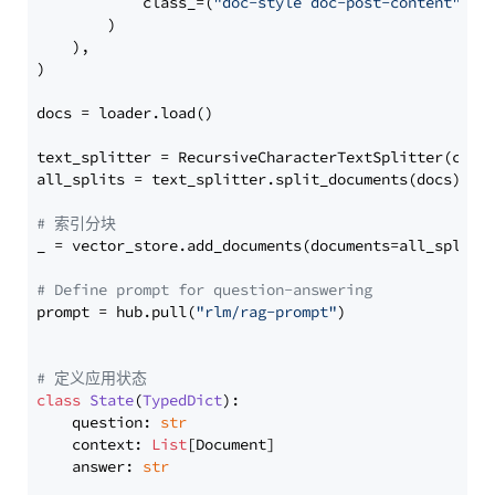
            class_=(
"doc-style doc-post-content"
)

        )

    ),

)

docs = loader.load()

text_splitter = RecursiveCharacterTextSplitter(chun
all_splits = text_splitter.split_documents(docs)

# 索引分块
_ = vector_store.add_documents(documents=all_splits)
# Define prompt for question-answering
prompt = hub.pull(
"rlm/rag-prompt"
)

# 定义应用状态
class
State
(
TypedDict
):

    question: 
str
    context: 
List
[Document]

    answer: 
str