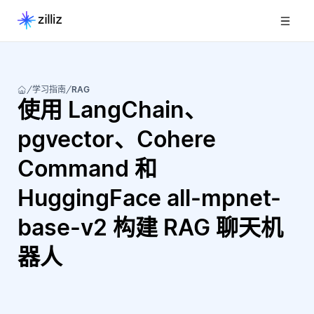
学习指南
RAG
使用 LangChain、
pgvector、Cohere
Command 和
HuggingFace all-mpnet-
base-v2 构建 RAG 聊天机
器人