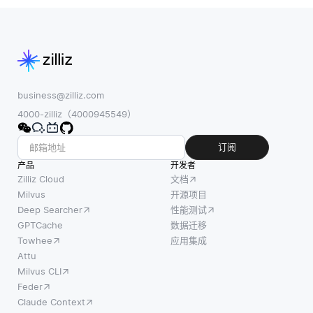
business@zilliz.com
4000-zilliz（4000945549）
订阅
产品
开发者
Zilliz Cloud
文档
Milvus
开源项目
Deep Searcher
性能测试
GPTCache
数据迁移
Towhee
应用集成
Attu
Milvus CLI
Feder
Claude Context