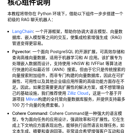
核心组件说明
本教程将带你在 Python 环境下，借助以下组件一步步搭建一个
初级的 RAG 聊天机器人：
LangChain
: 一个开源框架，帮助你协调大语言模型、向量数
据库、嵌入模型等之间的交互，使集成检索增强生成（RAG）
管道变得更容易。
Pgvector
: 一个面向 PostgreSQL 的开源扩展，可高效存储和
查询高维向量数据，适用于机器学习和 AI 应用。该扩展专为
处理嵌入数据而设计，支持使用 HNSW 和 IVFFlat 等算法进
行快速的近似最近邻（ANN）搜索。但由于它只是传统搜索的
向量搜索附加组件，而非专门构建的向量数据库，因此在可扩
展性、可用性以及其他企业级应用所需的高级功能方面存在不
足。因此，如果您需要更具扩展性的解决方案，或不想管理自
己的基础设施，我们推荐使用
Zilliz Cloud
，这是一个基于开
源项目
Milvus
构建的全托管向量数据库服务，并提供支持最多
100 万个向量的免费套餐。)
Cohere Command
: Cohere Command是一种强大的语言模
型，专为面向任务的应用设计，强调效率和可扩展性。它在生
成上下文响应方面表现出色，能够执行自然语言处理任务，如
文本生成、摘要和查询回答。非常适合希望增强客户互动和自