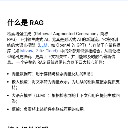
什么是 RAG
检索增强生成（Retrieval-Augmented Generation，简称
RAG）正引领生成式 AI，尤其是对话式 AI 的新潮流。它将预训
练的大语言模型（
LLM
，如 OpenAI 的 GPT）与存储于向量数据
库（如
Milvus
、
Zilliz Cloud
）中的外部知识源相结合，从而让模
型输出更准确、更具上下文相关性，并且能够及时融合最新信
息。 一个完整的 RAG 系统通常包含以下四大核心组件：
向量数据库：用于存储与检索向量化后的知识；
嵌入模型：将文本转为向量表示，为后续的相似度搜索提供支
持；
大语言模型（LLM）：根据检索到的上下文和用户提问生成回
答；
框架：负责将上述组件串联成可用的应用。