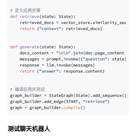
# 定义应用步骤
def
retrieve
(
state: State
):

    retrieved_docs = vector_store.similarity_search
return
 {
"context"
: retrieved_docs}

def
generate
(
state: State
):

    docs_content = 
"\n\n"
.join(doc.page_content 
for
    messages = prompt.invoke({
"question"
: state[
"qu
    response = llm.invoke(messages)

return
 {
"answer"
: response.content}

# 编译应用并测试
graph_builder = StateGraph(State).add_sequence([retr
graph_builder.add_edge(START, 
"retrieve"
)

graph = graph_builder.
compile
测试聊天机器人