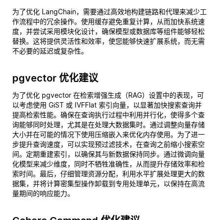
为了优化 LangChain，需要通过高效地构建链路和代理来减少工
作流程中的冗余操作。使用缓存避免重复计算，从而加快系统速
度，并尝试采用模块化设计，确保模型或数据库等组件能够轻松
替换。这将提供灵活性和效率，使您能够快速扩展系统，而无需
不必要的延迟或复杂性。
pgvector 优化建议
为了优化 pgvector 在检索增强生成（RAG）设置中的表现，可
以考虑使用 GiST 或 IVFFlat 索引向量，以显著加快搜索查询并
提高检索性能。确保在查询执行过程中利用并行化，使得多个查
询能够同时处理，尤其是在处理大数据集时。通过调整向量存储
大小并在可能的情况下使用压缩嵌入来优化内存使用。为了进一
步提升查询速度，可以实现预过滤技术，在查询之前缩小搜索空
间。定期重建索引，以确保其与新数据保持同步。通过微调向量
化模型来减少维度，同时不牺牲准确性，从而提升存储效率和检
索时间。最后，仔细管理资源分配，利用水平扩展处理更大的数
据集，并将计算密集型操作卸载到专用处理单元，以保持在高流
量期间的响应能力。