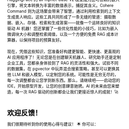
引擎，将文本转换为丰富的数值表示，捕捉其含义。Cohere
Command 则为这场聚会带来了智慧，通过利用检索到的上下文
生成类人响应。这些工具共同形成了一条无缝的管道：摄取数
据、嵌入、存储、检索和生成答案——就像一个运转良好的知识
驱动 AI 机器！您还掌握了一些优化性能的小技巧，比如为嵌入
微调块大小和调整检索阈值，以及一个方便的免费 RAG 成本计
算器，以保持项目的预算友好。
现在，凭借这些知识，您准备好构建更智能、更快速、更直观的
AI 应用程序了！无论您是在创建聊天机器人、研究助手还是定制
企业工具，您都亲身体验到了 RAG 的灵活性和强大。试验不同
的数据集，在 pgvector 中玩弄混合搜索策略，甚至可以更换其
他 LLM 和嵌入模型，以定制您的系统。可能性是无穷无尽的，
每一次调整都会让您学到新东西。那么，请继续吧——启动您的
IDE，开始原型开发，让您的创意肆意驰骋。AI 的未来由您来塑
造，每一次 RAG 驱动的创新都会让我们更接近惊人的成就！🚀
欢迎反馈！
我们很期待听到你的使用心得与建议！ 🌟 你可以：