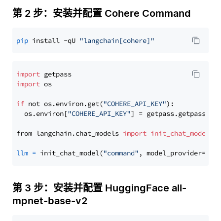
第 2 步：安装并配置 Cohere Command
pip
 install -qU 
"langchain[cohere]"
import
import
 os

if
 not os.environ.get(
"COHERE_API_KEY"
):

  os.environ[
"COHERE_API_KEY"
] = getpass.getpass(
"E
from langchain.chat_models 
import
init_chat_model
llm
=
 init_chat_model(
"command"
, model_provider=
"co
第 3 步：安装并配置 HuggingFace all-
mpnet-base-v2