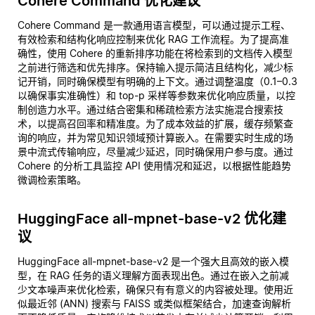
Cohere Command 优化建议
Cohere Command 是一款通用语言模型，可以通过提示工程、
有效检索和结构化响应控制来优化 RAG 工作流程。为了提高准
确性，使用 Cohere 的重新排序功能在将检索到的文档传入模型
之前进行筛选和优先排序。保持输入提示简洁且结构化，减少标
记开销，同时确保模型有明确的上下文。通过调整温度（0.1–0.3
以确保事实准确性）和 top-p 采样等参数来优化响应质量，以控
制创造力水平。通过结合密集和稀疏检索方法实施混合搜索技
术，以提高召回率和精准度。为了成本效益的扩展，缓存频繁查
询的响应，并为常见知识领域预计算嵌入。在需要实时生成的场
景中流式传输响应，尽量减少延迟，同时确保用户参与度。通过
Cohere 的分析工具监控 API 使用情况和延迟，以根据性能趋势
微调检索策略。
HuggingFace all-mpnet-base-v2 优化建
议
HuggingFace all-mpnet-base-v2 是一个强大且高效的嵌入模
型，在 RAG 任务的语义理解方面表现出色。通过在嵌入之前减
少文本噪声来优化检索，确保只有有意义的内容被处理。使用近
似最近邻 (ANN) 搜索与 FAISS 或类似框架结合，加速查询解析