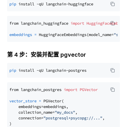
pip
from langchain_huggingface 
import
HuggingFaceEmbedd
embeddings
=
 HuggingFaceEmbeddings(model_name=
"sent
第 4 步：安装并配置 pgvector
pip
from langchain_postgres 
import
PGVector
vector_store
=
 PGVector(

    embeddings=embeddings,

    collection_name=
"my_docs"
,

    connection=
"postgresql+psycopg://..."
,
