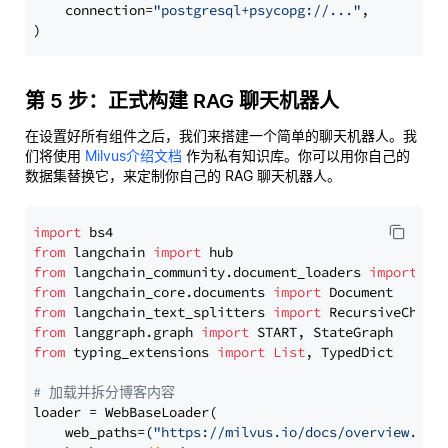
    connection=
"postgresql+psycopg://..."
,

第 5 步：正式构建 RAG 聊天机器人
在设置好所有组件之后，我们来搭建一个简单的聊天机器人。我
们将使用
Milvus介绍文档
作为私有知识库。你可以用你自己的
数据集替换它，来定制你自己的 RAG 聊天机器人。
import
from
 langchain 
import
from
 langchain_community.document_loaders 
import
from
 langchain_core.documents 
import
from
 langchain_text_splitters 
import
from
 langgraph.graph 
import
from
 typing_extensions 
import
List
, TypedDict

# 加载并拆分博客内容
loader = WebBaseLoader(

    web_paths=(
"https://milvus.io/docs/overview.md"
,