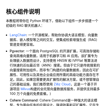
核心组件说明
本教程将带你在 Python 环境下，借助以下组件一步步搭建一个
初级的 RAG 聊天机器人：
LangChain
: 一个开源框架，帮助你协调大语言模型、向量数
据库、嵌入模型等之间的交互，使集成检索增强生成（RAG）
管道变得更容易。
Pgvector
: 一个面向 PostgreSQL 的开源扩展，可高效存储和
查询高维向量数据，适用于机器学习和 AI 应用。该扩展专为
处理嵌入数据而设计，支持使用 HNSW 和 IVFFlat 等算法进
行快速的近似最近邻（ANN）搜索。但由于它只是传统搜索的
向量搜索附加组件，而非专门构建的向量数据库，因此在可扩
展性、可用性以及其他企业级应用所需的高级功能方面存在不
足。因此，如果您需要更具扩展性的解决方案，或不想管理自
己的基础设施，我们推荐使用
Zilliz Cloud
，这是一个基于开
源项目
Milvus
构建的全托管向量数据库服务，并提供支持最多
100 万个向量的免费套餐。)
Cohere Command
: Cohere Command是一种强大的语言模
型，专为面向任务的应用设计，强调效率和可扩展性。它在生