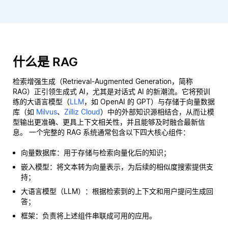
什么是 RAG
检索增强生成（Retrieval-Augmented Generation，简称
RAG）正引领生成式 AI，尤其是对话式 AI 的新潮流。它将预训
练的大语言模型（
LLM
，如 OpenAI 的 GPT）与存储于向量数据
库（如
Milvus
、
Zilliz Cloud
）中的外部知识源相结合，从而让模
型输出更准确、更具上下文相关性，并且能够及时融合最新信
息。 一个完整的 RAG 系统通常包含以下四大核心组件：
向量数据库：用于存储与检索向量化后的知识；
嵌入模型：将文本转为向量表示，为后续的相似度搜索提供支
持；
大语言模型（LLM）：根据检索到的上下文和用户提问生成回
答；
框架：负责将上述组件串联成可用的应用。