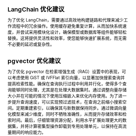
LangChain 优化建议
为了优化 LangChain，需要通过高效地构建链路和代理来减少工
作流程中的冗余操作。使用缓存避免重复计算，从而加快系统速
度，并尝试采用模块化设计，确保模型或数据库等组件能够轻松
替换。这将提供灵活性和效率，使您能够快速扩展系统，而无需
不必要的延迟或复杂性。
pgvector 优化建议
为了优化 pgvector 在检索增强生成（RAG）设置中的表现，可
以考虑使用 GiST 或 IVFFlat 索引向量，以显著加快搜索查询并
提高检索性能。确保在查询执行过程中利用并行化，使得多个查
询能够同时处理，尤其是在处理大数据集时。通过调整向量存储
大小并在可能的情况下使用压缩嵌入来优化内存使用。为了进一
步提升查询速度，可以实现预过滤技术，在查询之前缩小搜索空
间。定期重建索引，以确保其与新数据保持同步。通过微调向量
化模型来减少维度，同时不牺牲准确性，从而提升存储效率和检
索时间。最后，仔细管理资源分配，利用水平扩展处理更大的数
据集，并将计算密集型操作卸载到专用处理单元，以保持在高流
量期间的响应能力。