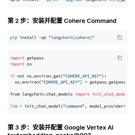
第 2 步：安装并配置 Cohere Command
pip
 install -qU 
"langchain[cohere]"
import
import
 os

if
 not os.environ.get(
"COHERE_API_KEY"
):

  os.environ[
"COHERE_API_KEY"
] = getpass.getpass(
"E
from langchain.chat_models 
import
init_chat_model
llm
=
 init_chat_model(
"command"
, model_provider=
"co
第 3 步：安装并配置 Google Vertex AI