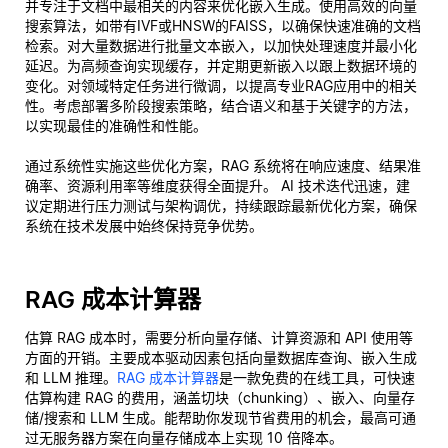
并专注于文档中最相关的内容来优化嵌入生成。使用高效的向量
搜索算法，如带有IVF或HNSW的FAISS，以确保快速准确的文档
检索。对大量数据进行批量文本嵌入，以加快处理速度并最小化
延迟。为高频查询实现缓存，并定期更新嵌入以跟上数据环境的
变化。对领域特定任务进行微调，以提高专业RAG应用中的相关
性。考虑部署多阶段搜索策略，结合语义和基于关键字的方法，
以实现最佳的准确性和性能。
通过系统性实施这些优化方案，RAG 系统将在响应速度、结果准
确率、资源利用率等维度获得全面提升。 AI 技术迭代迅速，建
议定期进行压力测试与架构调优，持续跟踪最新优化方案，确保
系统在技术发展中始终保持竞争优势。
RAG 成本计算器
估算 RAG 成本时，需要分析向量存储、计算资源和 API 使用等
方面的开销。主要成本驱动因素包括向量数据库查询、嵌入生成
和 LLM 推理。
RAG 成本计算器
是一款免费的在线工具，可快速
估算构建 RAG 的费用，涵盖切块（chunking）、嵌入、向量存
储/搜索和 LLM 生成。能帮助你发现节省费用的机会，最高可通
过无服务器方案在向量存储成本上实现 10 倍降本。