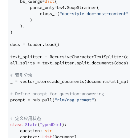
    bs_kwargs=
dict
(

        parse_only=bs4.SoupStrainer(

            class_=(
"doc-style doc-post-content"
)

        )

    ),

)

docs = loader.load()

text_splitter = RecursiveCharacterTextSplitter(chun
all_splits = text_splitter.split_documents(docs)

# 索引分块
_ = vector_store.add_documents(documents=all_splits)
# Define prompt for question-answering
prompt = hub.pull(
"rlm/rag-prompt"
)

# 定义应用状态
class
State
(
TypedDict
):

    question: 
str
    context: 
List
[Document]
