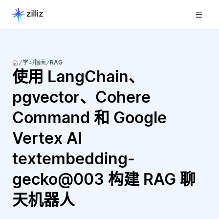
学习指南
RAG
使用 LangChain、
pgvector、Cohere
Command 和 Google
Vertex AI
textembedding-
gecko@003 构建 RAG 聊
天机器人