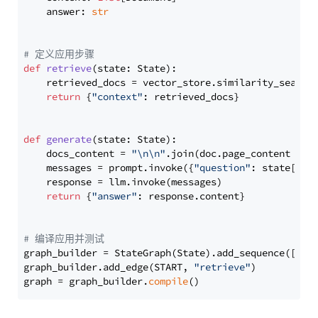
    answer: 
str
# 定义应用步骤
def
retrieve
(
state: State
):

    retrieved_docs = vector_store.similarity_search
return
 {
"context"
: retrieved_docs}

def
generate
(
state: State
):

    docs_content = 
"\n\n"
.join(doc.page_content 
for
    messages = prompt.invoke({
"question"
: state[
"qu
    response = llm.invoke(messages)

return
 {
"answer"
: response.content}

# 编译应用并测试
graph_builder = StateGraph(State).add_sequence([retr
graph_builder.add_edge(START, 
"retrieve"
)

graph = graph_builder.
compile