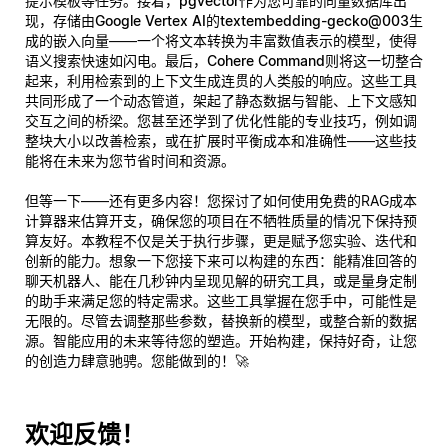
提示模板等任务。接着，
pgvector
作为您可靠的向量数据库出
现，存储由
Google Vertex AI的textembedding-gecko@003
生
成的嵌入向量——一个将文本转换为丰富数值表示的模型，使得
语义搜索快速如闪电。最后，
Cohere Command
则将这一切整合
起来，利用检索到的上下文生成连贯的人类般的响应。这些工具
共同形成了一个动态管道，架起了静态数据与智能、上下文感知
交互之间的桥梁。您甚至还学到了优化性能的专业技巧，例如调
整块大小以改善检索，或在扩展时平衡成本和准确性——这些技
能将在未来为您节省时间和资源。
但等一下——还有更多内容！您探讨了如何使用免费的RAG成本
计算器来估算开支，确保您的项目在不牺牲质量的情况下保持预
算友好。本教程不仅是关于执行步骤，更是赋予您实验、迭代和
创新的能力。想象一下您接下来可以构建的东西：能精准回答的
聊天机器人、能在几秒钟内呈现见解的研究工具，或是量身定制
的助手来满足您的特定需求。这些工具掌握在您手中，可能性是
无限的。尽管去调整那些参数，替换新的模型，或整合新的数据
源。智能应用的未来等待您的塑造。开始构建，保持好奇，让您
的创造力肆意驰骋。您能做到的！🚀
欢迎反馈！