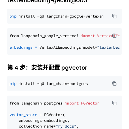
textembedding-gecko@003
pip
from langchain_google_vertexai 
import
VertexAIEmbed
embeddings
=
 VertexAIEmbeddings(model=
"textembeddin
第 4 步：安装并配置 pgvector
pip
from langchain_postgres 
import
PGVector
vector_store
=
 PGVector(

    embeddings=embeddings,

    collection_name=
"my_docs"
,
