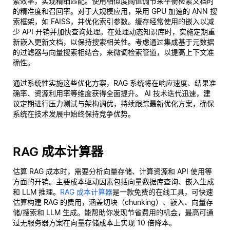
索效率，实现精细匹配。使用相似度阈值调节来平衡检索文档时
的精准度和召回率。对于大规模应用，采用 GPU 加速的 ANN 搜
索框架，如 FAISS，并优化索引参数。缓存经常使用的嵌入以减
少 API 开销并加快查询处理。在处理动态知识库时，实施定期重
新嵌入更新文档，以保持搜索相关性。考虑通过集成基于元数据
的过滤器与向量搜索相结合，来微调检索管道，以提高上下文准
确性。
通过系统性实施这些优化方案，RAG 系统将在响应速度、结果准
确率、资源利用率等维度获得全面提升。 AI 技术迭代迅速，建
议定期进行压力测试与架构调优，持续跟踪最新优化方案，确保
系统在技术发展中始终保持竞争优势。
RAG 成本计算器
估算 RAG 成本时，需要分析向量存储、计算资源和 API 使用等
方面的开销。主要成本驱动因素包括向量数据库查询、嵌入生成
和 LLM 推理。
RAG 成本计算器
是一款免费的在线工具，可快速
估算构建 RAG 的费用，涵盖切块（chunking）、嵌入、向量存
储/搜索和 LLM 生成。能帮助你发现节省费用的机会，最高可通
过无服务器方案在向量存储成本上实现 10 倍降本。