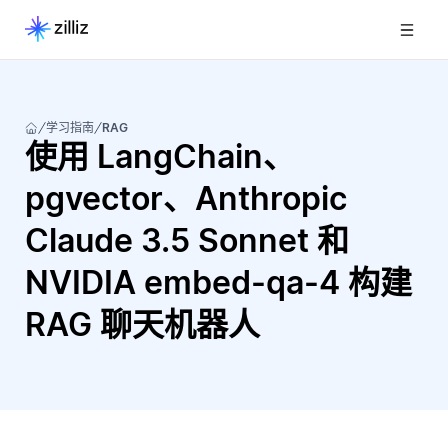
学习指南
RAG
使用 LangChain、
pgvector、Anthropic
Claude 3.5 Sonnet 和
NVIDIA embed-qa-4 构建
RAG 聊天机器人