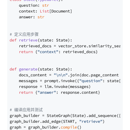
    question: 
str
    context: 
List
[Document]

    answer: 
str
# 定义应用步骤
def
retrieve
(
state: State
):

    retrieved_docs = vector_store.similarity_search
return
 {
"context"
: retrieved_docs}

def
generate
(
state: State
):

    docs_content = 
"\n\n"
.join(doc.page_content 
for
    messages = prompt.invoke({
"question"
: state[
"qu
    response = llm.invoke(messages)

return
 {
"answer"
: response.content}

# 编译应用并测试
graph_builder = StateGraph(State).add_sequence([retr
graph_builder.add_edge(START, 
"retrieve"
)

graph = graph_builder.
compile