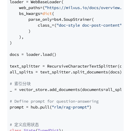
loader = WebBaseLoader(

    web_paths=(
"https://milvus.io/docs/overview.md"
,
    bs_kwargs=
dict
(

        parse_only=bs4.SoupStrainer(

            class_=(
"doc-style doc-post-content"
)

        )

    ),

)

docs = loader.load()

text_splitter = RecursiveCharacterTextSplitter(chun
all_splits = text_splitter.split_documents(docs)

# 索引分块
_ = vector_store.add_documents(documents=all_splits)
# Define prompt for question-answering
prompt = hub.pull(
"rlm/rag-prompt"
)

# 定义应用状态
class
State
(
TypedDict
):
