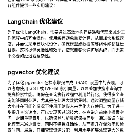
各组件提供一些实用建议：
LangChain 优化建议
为了优化 LangChain，需要通过高效地构建链路和代理来减少工
作流程中的冗余操作。使用缓存避免重复计算，从而加快系统速
度，并尝试采用模块化设计，确保模型或数据库等组件能够轻松
替换。这将提供灵活性和效率，使您能够快速扩展系统，而无需
不必要的延迟或复杂性。
pgvector 优化建议
为了优化 pgvector 在检索增强生成（RAG）设置中的表现，可
以考虑使用 GiST 或 IVFFlat 索引向量，以显著加快搜索查询并
提高检索性能。确保在查询执行过程中利用并行化，使得多个查
询能够同时处理，尤其是在处理大数据集时。通过调整向量存储
大小并在可能的情况下使用压缩嵌入来优化内存使用。为了进一
步提升查询速度，可以实现预过滤技术，在查询之前缩小搜索空
间。定期重建索引，以确保其与新数据保持同步。通过微调向量
化模型来减少维度，同时不牺牲准确性，从而提升存储效率和检
索时间。最后，仔细管理资源分配，利用水平扩展处理更大的数