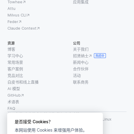
Towhee
应用集成
Attu
Milvus CLI
Feder
Claude Context
资源
公司
博客
关于我们
学习中心
招贤纳士
热招中
常用场景
新闻中心
客户案例
合作伙伴
竞品对比
活动
白皮书和线上直播
联系商务
AI 模型
GitHub
术语表
FAQ
使用条款
·
个人信息保护政策
·
数据安全政策
LF AI、LF AI & Data、Milvus，以及相关的开源项目名称为 Linux
是否接受 Cookies？
Foundation 所有商标
本网站使用 Cookies 来增强用户体验。
版权所有 ©2026 上海赜睿信息科技有限公司保留所有权利