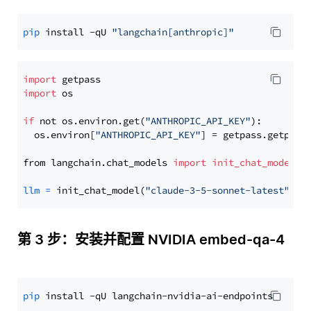
pip
 install -qU 
"langchain[anthropic]"
import
import
 os

if
 not os.environ.get(
"ANTHROPIC_API_KEY"
):

  os.environ[
"ANTHROPIC_API_KEY"
] = getpass.getpass
from langchain.chat_models 
import
init_chat_model
llm
=
 init_chat_model(
"claude-3-5-sonnet-latest"
, m
第 3 步：安装并配置 NVIDIA embed-qa-4
pip