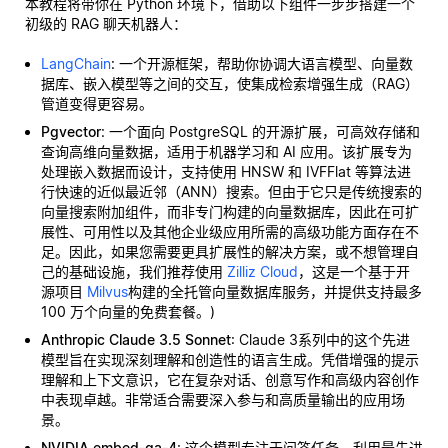
本教程将带你在 Python 环境下，借助以下组件一步步搭建一个
初级的 RAG 聊天机器人：
LangChain
: 一个开源框架，帮助你协调大语言模型、向量数
据库、嵌入模型等之间的交互，使集成检索增强生成（RAG）
管道变得更容易。
Pgvector
: 一个面向 PostgreSQL 的开源扩展，可高效存储和
查询高维向量数据，适用于机器学习和 AI 应用。该扩展专为
处理嵌入数据而设计，支持使用 HNSW 和 IVFFlat 等算法进
行快速的近似最近邻（ANN）搜索。但由于它只是传统搜索的
向量搜索附加组件，而非专门构建的向量数据库，因此在可扩
展性、可用性以及其他企业级应用所需的高级功能方面存在不
足。因此，如果您需要更具扩展性的解决方案，或不想管理自
己的基础设施，我们推荐使用
Zilliz Cloud
，这是一个基于开
源项目
Milvus
构建的全托管向量数据库服务，并提供支持最多
100 万个向量的免费套餐。)
Anthropic Claude 3.5 Sonnet
: Claude 3系列中的这个先进
模型旨在实现深刻理解和创造性的语言生成。凭借增强的提示
理解和上下文意识，它在复杂对话、创意写作和高级内容创作
中表现卓越。非常适合需要深入参与和高质量输出的应用场
景。
NVIDIA embed-qa-4
: 这个模型专注于问答任务，利用最先进