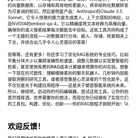
的向量数据库，以存储和高效地检索嵌入，将非结构化数据转变
为可查询的知识。然后是明星产品：Anthropic的Claude 3.5
Sonnet，它令人惊艳的能力是生成类人、上下文感知的响应，以
及NVIDIA的embed-qa-4，它以精确度将文本转换为高维向量，
确保你的语义搜索结果每次都能击中目标。这些工具共同构成了
一个无缝的流程——对数据进行分块、嵌入、存储、检索相关上
下文，并综合出几乎令人心灵感应的答案！
但等等，还有更多！你还学习了优化RAG系统的专业技巧，比如
平衡分块大小以兼顾准确性和速度、调整元数据以实现更智能的
检索，甚至使用
免费的RAG成本计算器
来预算你的AI实验。想象
一下现在的可能性：理解细微差别的聊天机器人、几秒钟内就能
提取洞察的研究工具，或者感觉像是心灵读者的个性化助手。这
不仅仅是关于构建应用程序——这是关于塑造智能系统的未来。
所以，继续吧，启动你的代码编辑器，尝试这些工具，让你的创
意尽情挥洒。世界需要你的想法，而现在你已经拥有了实现它们
的工具包。构建、优化、创新——你的RAG旅程才刚刚开始！🚀
欢迎反馈！