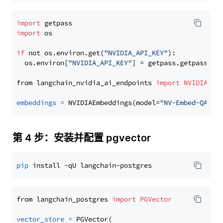
import
import
 os

if
 not os.environ.get(
"NVIDIA_API_KEY"
):

  os.environ[
"NVIDIA_API_KEY"
] = getpass.getpass(
"E
from langchain_nvidia_ai_endpoints 
import
NVIDIAEmb
embeddings
=
 NVIDIAEmbeddings(model=
"NV-Embed-QA"
第 4 步：安装并配置 pgvector
pip
from langchain_postgres 
import
PGVector
vector_store
=
 PGVector(
