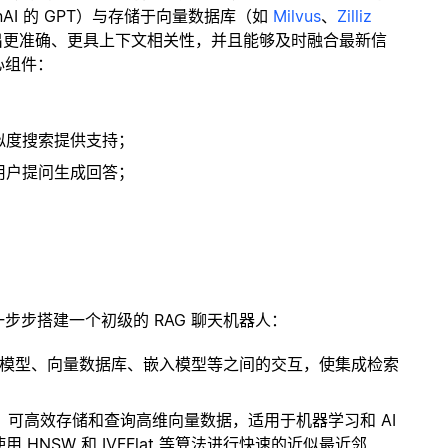
enAI 的 GPT）与存储于向量数据库（如
Milvus
、
Zilliz
出更准确、更具上下文相关性，并且能够及时融合最新信
心组件：
；
似度搜索提供支持；
用户提问生成回答；
一步步搭建一个初级的 RAG 聊天机器人：
言模型、向量数据库、嵌入模型等之间的交互，使集成检索
开源扩展，可高效存储和查询高维向量数据，适用于机器学习和 AI
NSW 和 IVFFlat 等算法进行快速的近似最近邻