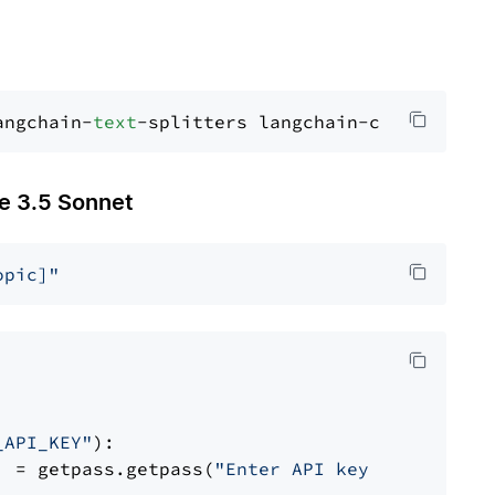
angchain-
text
 3.5 Sonnet
opic]"
_API_KEY"
):

] = getpass.getpass(
"Enter API key for Anthro