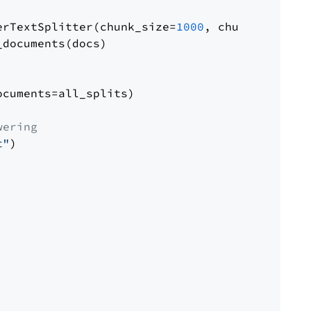
erTextSplitter(chunk_size=
1000
, chunk_overlap
documents(docs)

cuments=all_splits)

wering
t"
)
