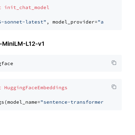
t
init_chat_model
5-sonnet-latest"
, model_provider=
"anthropic"
MiniLM-L12-v1
t
HuggingFaceEmbeddings
gs(model_name=
"sentence-transformers/all-Mini