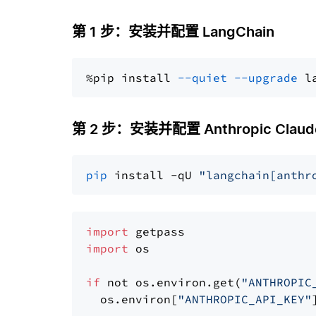
第 1 步：安装并配置 LangChain
%pip install 
--quiet
--upgrade
 l
第 2 步：安装并配置 Anthropic Claude
pip
 install -qU 
"langchain[anthr
import
import
 os

if
 not os.environ.get(
"ANTHROPIC
  os.environ[
"ANTHROPIC_API_KEY"