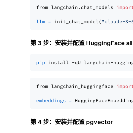
from langchain.chat_models 
impor
llm
=
 init_chat_model(
"claude-3-
第 3 步：安装并配置 HuggingFace all-
pip
from langchain_huggingface 
impor
embeddings
=
 HuggingFaceEmbeddin
第 4 步：安装并配置 pgvector