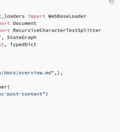
t_loaders 
import
port
port
st
, TypedDict

o/docs/overview.md"
,),

er(

oc-post-content"
)
