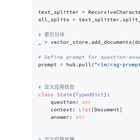
text_splitter = RecursiveCharact
all_splits = text_splitter.split_
# 索引分块
_ = vector_store.add_documents(do
# Define prompt for question-ans
prompt = hub.pull(
"rlm/rag-promp
# 定义应用状态
class
State
(
TypedDict
):

    question: 
str
    context: 
List
[Document]

    answer: 
str
# 定义应用步骤