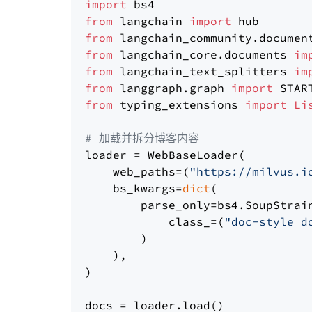
import
from
 langchain 
import
from
 langchain_community.documen
from
 langchain_core.documents 
im
from
 langchain_text_splitters 
im
from
 langgraph.graph 
import
from
 typing_extensions 
import
Li
# 加载并拆分博客内容
loader = WebBaseLoader(

    web_paths=(
"https://milvus.i
    bs_kwargs=
dict
(

        parse_only=bs4.SoupStrain
            class_=(
"doc-style d
        )

    ),

)

docs = loader.load()
