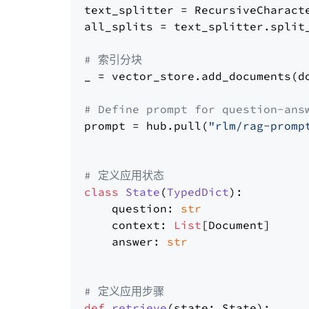
text_splitter = RecursiveCharact
all_splits = text_splitter.split_
# 索引分块
_ = vector_store.add_documents(do
# Define prompt for question-ans
prompt = hub.pull(
"rlm/rag-promp
# 定义应用状态
class
State
(
TypedDict
):

    question: 
str
    context: 
List
[Document]

    answer: 
str
# 定义应用步骤
def
retrieve
(
state: State
):
