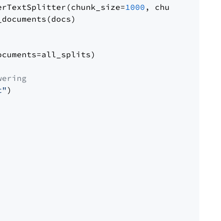
erTextSplitter(chunk_size=
1000
, chunk_overlap
documents(docs)

cuments=all_splits)

wering
t"
)
