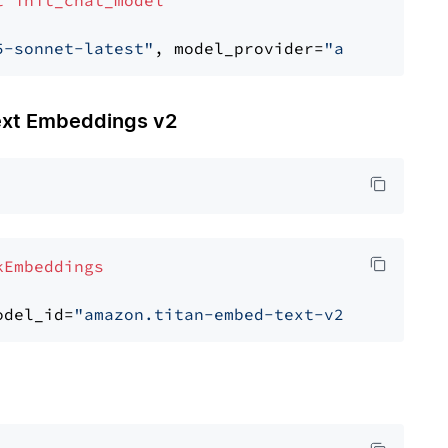
t
init_chat_model
5-sonnet-latest"
, model_provider=
"anthropic"
t Embeddings v2
kEmbeddings
odel_id=
"amazon.titan-embed-text-v2:0"