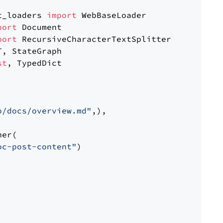
t_loaders 
import
port
port
st
, TypedDict

o/docs/overview.md"
,),

er(

oc-post-content"
)
