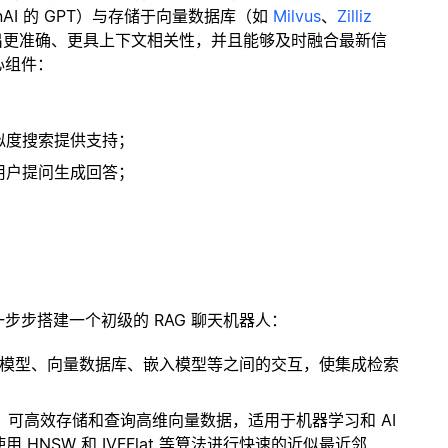
enAI 的 GPT）与存储于向量数据库（如
Milvus
、
Zilliz
出更准确、更具上下文相关性，并且能够及时融合最新信
心组件：
；
似度搜索提供支持；
用户提问生成回答；
一步步搭建一个初级的 RAG 聊天机器人：
言模型、向量数据库、嵌入模型等之间的交互，使集成检索
开源扩展，可高效存储和查询高维向量数据，适用于机器学习和 AI
NSW 和 IVFFlat 等算法进行快速的近似最近邻