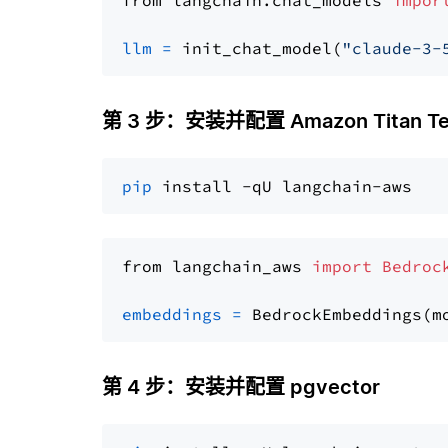
from langchain.chat_models 
impor
llm
=
 init_chat_model(
"claude-3-
第 3 步：安装并配置 Amazon Titan Tex
pip
from langchain_aws 
import
Bedroc
embeddings
=
 BedrockEmbeddings(m
第 4 步：安装并配置 pgvector