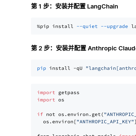
第 1 步：安装并配置 LangChain
%pip install 
--quiet
--upgrade
 l
第 2 步：安装并配置 Anthropic Claude
pip
 install -qU 
"langchain[anthr
import
import
 os

if
 not os.environ.get(
"ANTHROPIC
  os.environ[
"ANTHROPIC_API_KEY"