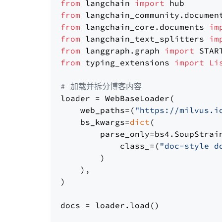
from
 langchain 
import
from
 langchain_community.documen
from
 langchain_core.documents 
im
from
 langchain_text_splitters 
im
from
 langgraph.graph 
import
from
 typing_extensions 
import
Li
# 加载并拆分博客内容
loader = WebBaseLoader(

    web_paths=(
"https://milvus.i
    bs_kwargs=
dict
(

        parse_only=bs4.SoupStrain
            class_=(
"doc-style d
        )

    ),

)

docs = loader.load()
