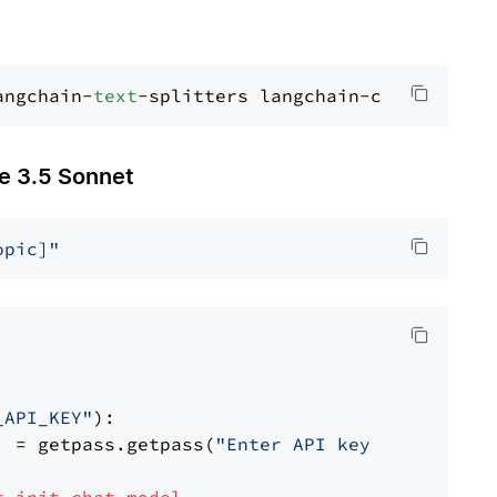
angchain-
text
 3.5 Sonnet
opic]"
_API_KEY"
):

] = getpass.getpass(
"Enter API key for Anthro