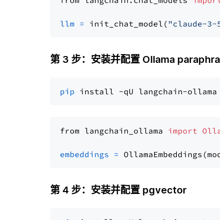
from langchain.chat_models 
impor
llm
=
 init_chat_model(
"claude-3-
第 3 步：安装并配置 Ollama paraphrase
pip
from langchain_ollama 
import
Oll
embeddings
=
 OllamaEmbeddings(mo
第 4 步：安装并配置 pgvector