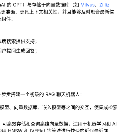
enAI 的 GPT）与存储于向量数据库（如
Milvus
、
Zilliz
出更准确、更具上下文相关性，并且能够及时融合最新信
心组件：
；
似度搜索提供支持；
用户提问生成回答；
一步步搭建一个初级的 RAG 聊天机器人：
言模型、向量数据库、嵌入模型等之间的交互，使集成检索
开源扩展，可高效存储和查询高维向量数据，适用于机器学习和 AI
NSW 和 IVFFlat 等算法进行快速的近似最近邻