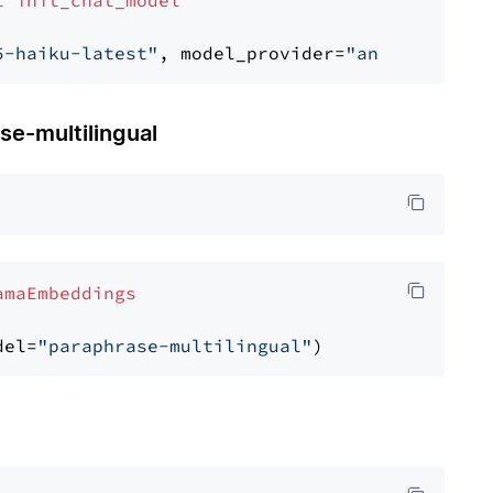
t
init_chat_model
5-haiku-latest"
, model_provider=
"anthropic"
-multilingual
amaEmbeddings
del=
"paraphrase-multilingual"