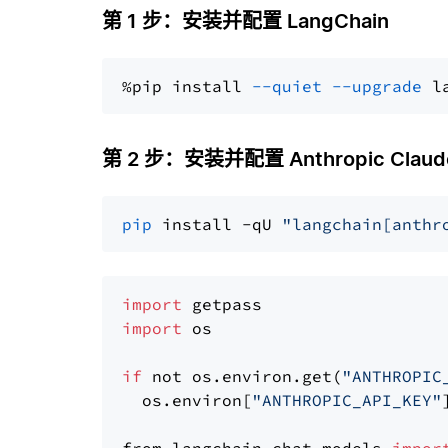
第 1 步：安装并配置 LangChain
%pip install 
--quiet
--upgrade
 l
第 2 步：安装并配置 Anthropic Claude 
pip
 install -qU 
"langchain[anthr
import
import
 os

if
 not os.environ.get(
"ANTHROPIC
  os.environ[
"ANTHROPIC_API_KEY"