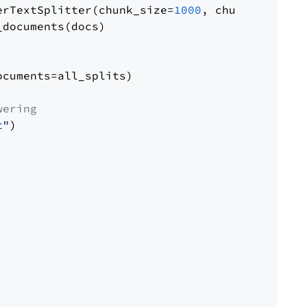
erTextSplitter(chunk_size=
1000
, chunk_overlap
documents(docs)

cuments=all_splits)

wering
t"
)
