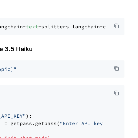
angchain-
text
3.5 Haiku
opic]"
_API_KEY"
):

] = getpass.getpass(
"Enter API key for Anthro