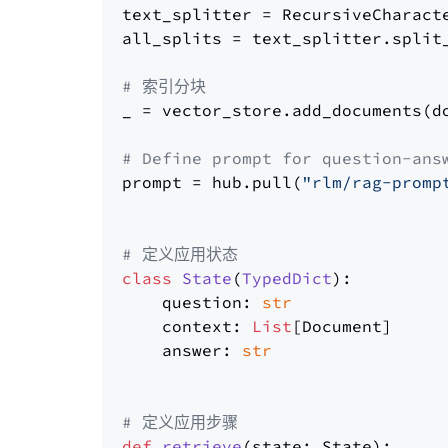
text_splitter = RecursiveCharact
all_splits = text_splitter.split_
# 索引分块
_ = vector_store.add_documents(do
# Define prompt for question-ans
prompt = hub.pull(
"rlm/rag-promp
# 定义应用状态
class
State
(
TypedDict
):

    question: 
str
    context: 
List
[Document]

    answer: 
str
# 定义应用步骤
def
retrieve
(
state: State
):
