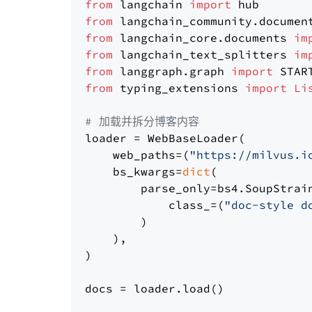
from
 langchain 
import
from
 langchain_community.documen
from
 langchain_core.documents 
im
from
 langchain_text_splitters 
im
from
 langgraph.graph 
import
from
 typing_extensions 
import
Li
# 加载并拆分博客内容
loader = WebBaseLoader(

    web_paths=(
"https://milvus.i
    bs_kwargs=
dict
(

        parse_only=bs4.SoupStrain
            class_=(
"doc-style d
        )

    ),

)

docs = loader.load()
