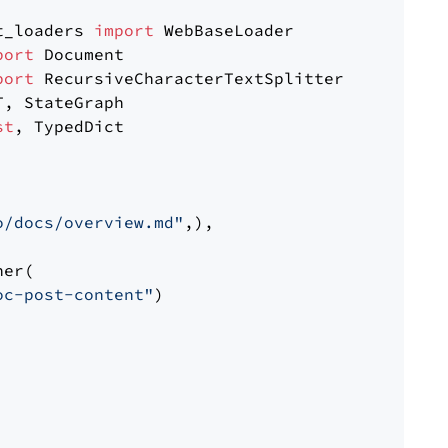
t_loaders 
import
port
port
st
, TypedDict

o/docs/overview.md"
,),

er(

oc-post-content"
)
