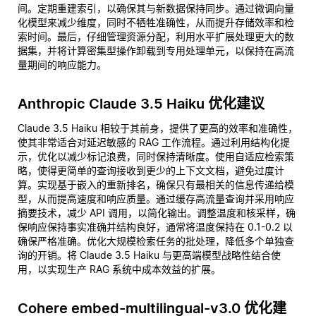
间。定期重建索引，以确保其与新数据保持同步。通过微调向量
化模型来减少维度，同时不牺牲准确性，从而提升存储效率和检
索时间。最后，仔细管理资源分配，利用水平扩展处理更大的数
据集，并将计算密集型操作卸载到专用处理单元，以保持在高流
量期间的响应能力。
Anthropic Claude 3.5 Haiku 优化建议
Claude 3.5 Haiku 相较于其前身，提供了更高的效率和准确性，
使其非常适合对延迟敏感的 RAG 工作流程。通过利用结构化提
示，优化以减少标记浪费，同时保持清晰度。使用自适应检索策
略，使得更简单的查询接收到更少的上下文文档，避免过度计
算。实现基于嵌入的重新排名，确保只有最相关的信息传递给模
型，从而提高速度和响应质量。通过缓存高流量查询并采用响应
摘要技术，减少 API 调用，以简化输出。调整温度和核采样，确
保响应保持事实准确并结构良好，通常将温度保持在 0.1-0.2 以
确保严格准确。优化大规模检索任务的批处理，降低多个单独查
询的开销。将 Claude 3.5 Haiku 与更高端模型战略性结合使
用，以实现生产 RAG 系统中成本效益的扩展。
Cohere embed-multilingual-v3.0 优化建