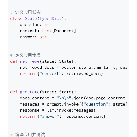
# 定义应用状态
class
State
(
TypedDict
):

    question: 
str
    context: 
List
[Document]

    answer: 
str
# 定义应用步骤
def
retrieve
(
state: State
):

    retrieved_docs = vector_store.similarity_search
return
 {
"context"
: retrieved_docs}

def
generate
(
state: State
):

    docs_content = 
"\n\n"
.join(doc.page_content 
for
    messages = prompt.invoke({
"question"
: state[
"qu
    response = llm.invoke(messages)

return
 {
"answer"
: response.content}

# 编译应用并测试