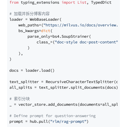
from
 typing_extensions 
import
List
, TypedDict

# 加载并拆分博客内容
loader = WebBaseLoader(

    web_paths=(
"https://milvus.io/docs/overview.md"
,
    bs_kwargs=
dict
(

        parse_only=bs4.SoupStrainer(

            class_=(
"doc-style doc-post-content"
)

        )

    ),

)

docs = loader.load()

text_splitter = RecursiveCharacterTextSplitter(chun
all_splits = text_splitter.split_documents(docs)

# 索引分块
_ = vector_store.add_documents(documents=all_splits)
# Define prompt for question-answering
prompt = hub.pull(
"rlm/rag-prompt"
)
