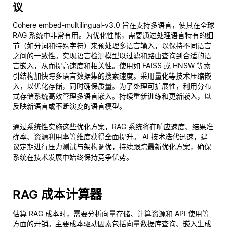
议
Cohere embed-multilingual-v3.0 旨在支持多语言，使其在全球
RAG 系统中非常有用。为优化性能，需要通过处理语言特有的细
节（如分词和特殊字符）来预处理多语言输入，以保持不同语言
之间的一致性。实现语言检测模型以过滤和路由查询到合适的语
言嵌入，从而提高速度和相关性。使用如 FAISS 或 HNSW 等索
引结构加快跨多语言数据集的搜索速度。采用量化等技术压缩嵌
入，以优化存储，同时确保质量。为了处理可扩展性，利用分布
式存储系统高效管理多语言嵌入。持续重新训练和更新嵌入，以
反映新语言或不断演变的语言模型。
通过系统性实施这些优化方案，RAG 系统将在响应速度、结果准
确率、资源利用率等维度获得全面提升。 AI 技术迭代迅速，建
议定期进行压力测试与架构调优，持续跟踪最新优化方案，确保
系统在技术发展中始终保持竞争优势。
RAG 成本计算器
估算 RAG 成本时，需要分析向量存储、计算资源和 API 使用等
方面的开销。主要成本驱动因素包括向量数据库查询、嵌入生成