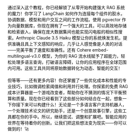
通过深入这个教程，你已经解锁了从零开始构建强大 RAG 系统
的魔力！你学习了 LangChain 如何作为连接每个组件的胶水，
协调数据、模型和用户交互之间的工作流程。使用 pgvector 作
为向量数据库，你现在拥有了一个强大的工具，可以高效地存储
和检索嵌入，确保在庞大数据集间也能实现闪电般的相似性搜
索。Anthropic Claude 3.5 Haiku 模型让你的系统焕发生机，提
供准确且具上下文感知的响应，几乎让人感觉像是人类的对话
——完美平衡了速度和准确性。还有 Cohere embed-
multilingual-v3.0 模型，为你的 RAG 流水线赋予了超能力，轻
松处理多语言查询，打破语言障碍，让你的应用程序在全球范围
内可用。这些工具共同将原始数据转化为动态、智能的交互！
但等等——还有更多内容！你还掌握了一些优化成本和性能的专
业技巧，比如微调检索阈值和利用并行处理。你探索的免费 RAG
成本计算器是一个游戏改变者，帮助你在不猜测的情况下平衡预
算和质量。现在你已经看到了这些部分如何结合在一起，想象一
下你接下来可以构建什么！无论是一个多语言客户支持机器人，
一个处理技术论文的研究助手，还是一个创意故事引擎，这些工
具都在你的手中。所以，继续尝试、调整和扩展吧。智能应用的
世界在等待着你的创新。让我们把这些想法变为现实——你可以
做到的！🚀