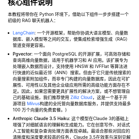
核心组件说明
本教程将带你在 Python 环境下，借助以下组件一步步搭建一个
初级的 RAG 聊天机器人：
LangChain
: 一个开源框架，帮助你协调大语言模型、向量数
据库、嵌入模型等之间的交互，使集成检索增强生成（RAG）
管道变得更容易。
Pgvector
: 一个面向 PostgreSQL 的开源扩展，可高效存储和
查询高维向量数据，适用于机器学习和 AI 应用。该扩展专为
处理嵌入数据而设计，支持使用 HNSW 和 IVFFlat 等算法进
行快速的近似最近邻（ANN）搜索。但由于它只是传统搜索的
向量搜索附加组件，而非专门构建的向量数据库，因此在可扩
展性、可用性以及其他企业级应用所需的高级功能方面存在不
足。因此，如果您需要更具扩展性的解决方案，或不想管理自
己的基础设施，我们推荐使用
Zilliz Cloud
，这是一个基于开
源项目
Milvus
构建的全托管向量数据库服务，并提供支持最多
100 万个向量的免费套餐。)
Anthropic Claude 3.5 Haiku
: 这个模型在Claude 3的基础上
增强了对细腻语言的理解和生成能力。它在创意写作、对话式
人工智能和复杂查询处理方面表现卓越。最适合那些对回应的
清晰度和深度要求较高的任务，Claude 3.5在效率与深刻见解