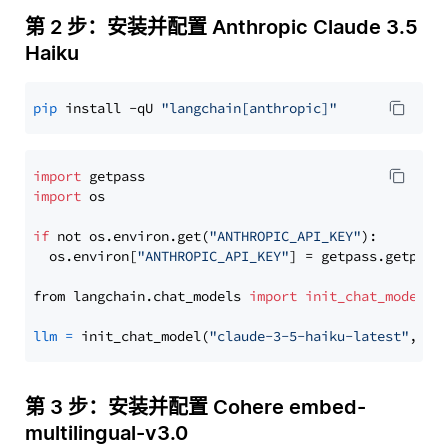
第 2 步：安装并配置 Anthropic Claude 3.5
Haiku
pip
 install -qU 
"langchain[anthropic]"
import
import
 os

if
 not os.environ.get(
"ANTHROPIC_API_KEY"
):

  os.environ[
"ANTHROPIC_API_KEY"
] = getpass.getpass
from langchain.chat_models 
import
init_chat_model
llm
=
 init_chat_model(
"claude-3-5-haiku-latest"
, mo
第 3 步：安装并配置 Cohere embed-
multilingual-v3.0