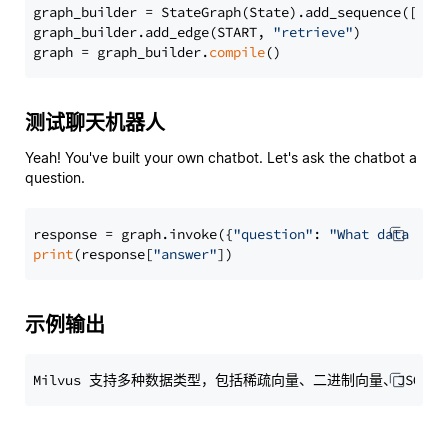
graph_builder = StateGraph(State).add_sequence([retr
graph_builder.add_edge(START, 
"retrieve"
)

graph = graph_builder.
compile
测试聊天机器人
Yeah! You've built your own chatbot. Let's ask the chatbot a
question.
response = graph.invoke({
"question"
: 
"What data typ
print
(response[
"answer"
示例输出