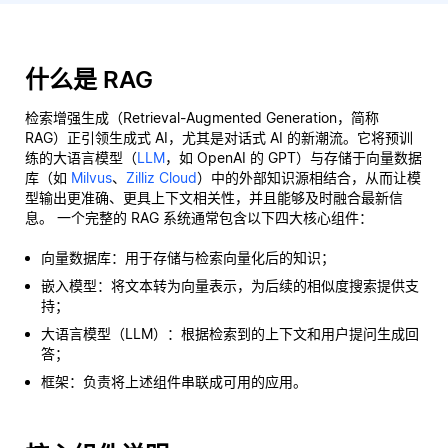
什么是 RAG
检索增强生成（Retrieval-Augmented Generation，简称
RAG）正引领生成式 AI，尤其是对话式 AI 的新潮流。它将预训
练的大语言模型（
LLM
，如 OpenAI 的 GPT）与存储于向量数据
库（如
Milvus
、
Zilliz Cloud
）中的外部知识源相结合，从而让模
型输出更准确、更具上下文相关性，并且能够及时融合最新信
息。 一个完整的 RAG 系统通常包含以下四大核心组件：
向量数据库：用于存储与检索向量化后的知识；
嵌入模型：将文本转为向量表示，为后续的相似度搜索提供支
持；
大语言模型（LLM）：根据检索到的上下文和用户提问生成回
答；
框架：负责将上述组件串联成可用的应用。