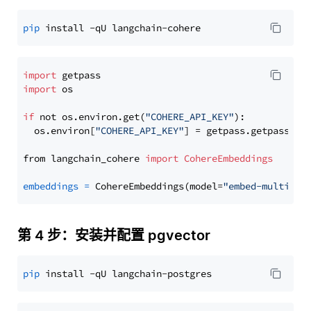
pip
import
import
 os

if
 not os.environ.get(
"COHERE_API_KEY"
):

  os.environ[
"COHERE_API_KEY"
] = getpass.getpass(
"E
from langchain_cohere 
import
CohereEmbeddings
embeddings
=
 CohereEmbeddings(model=
"embed-multilin
第 4 步：安装并配置 pgvector
pip