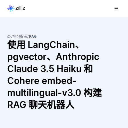
学习指南
RAG
使用 LangChain、
pgvector、Anthropic
Claude 3.5 Haiku 和
Cohere embed-
multilingual-v3.0 构建
RAG 聊天机器人