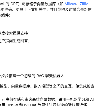
enAI 的 GPT）与存储于向量数据库（如
Milvus
、
Zilliz
出更准确、更具上下文相关性，并且能够及时融合最新信
心组件：
；
似度搜索提供支持；
用户提问生成回答；
一步步搭建一个初级的 RAG 聊天机器人：
言模型、向量数据库、嵌入模型等之间的交互，使集成检索
开源扩展，可高效存储和查询高维向量数据，适用于机器学习和 AI
NSW 和 IVFFlat 等算法进行快速的近似最近邻