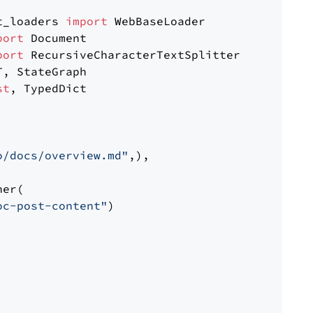
t_loaders 
import
port
port
st
, TypedDict

o/docs/overview.md"
,),

er(

oc-post-content"
)
