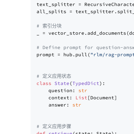
text_splitter = RecursiveCharact
all_splits = text_splitter.split_
# 索引分块
_ = vector_store.add_documents(do
# Define prompt for question-ans
prompt = hub.pull(
"rlm/rag-promp
# 定义应用状态
class
State
(
TypedDict
):

    question: 
str
    context: 
List
[Document]

    answer: 
str
# 定义应用步骤
def
retrieve
(
state: State
):
