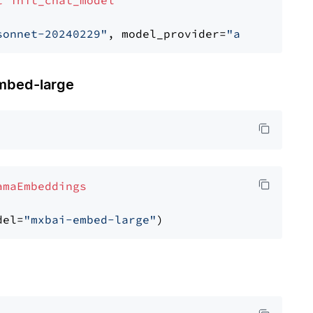
t
init_chat_model
sonnet-20240229"
, model_provider=
"anthropic"
bed-large
amaEmbeddings
del=
"mxbai-embed-large"