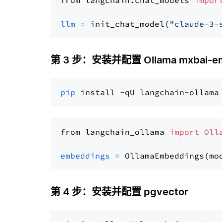
from langchain.chat_models 
impor
llm
=
 init_chat_model(
"claude-3-
第 3 步：安装并配置 Ollama mxbai-em
pip
from langchain_ollama 
import
Oll
embeddings
=
 OllamaEmbeddings(mo
第 4 步：安装并配置 pgvector