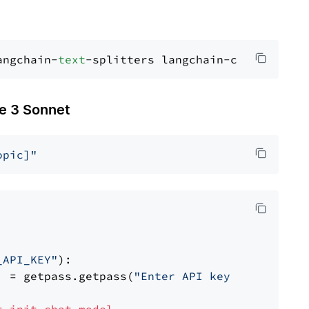
angchain-
text
 3 Sonnet
opic]"
_API_KEY"
):

] = getpass.getpass(
"Enter API key for Anthro