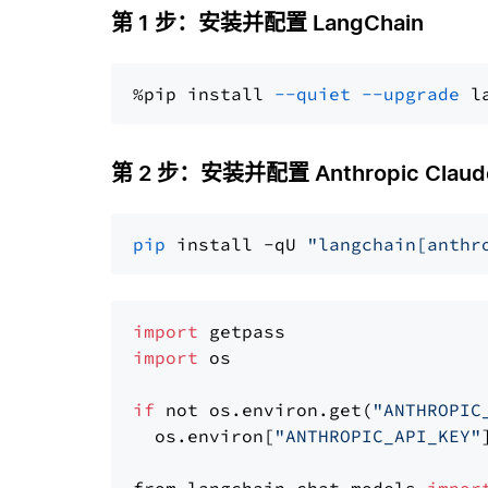
第 1 步：安装并配置 LangChain
%pip install 
--quiet
--upgrade
 l
第 2 步：安装并配置 Anthropic Claude
pip
 install -qU 
"langchain[anthr
import
import
 os

if
 not os.environ.get(
"ANTHROPIC
  os.environ[
"ANTHROPIC_API_KEY"