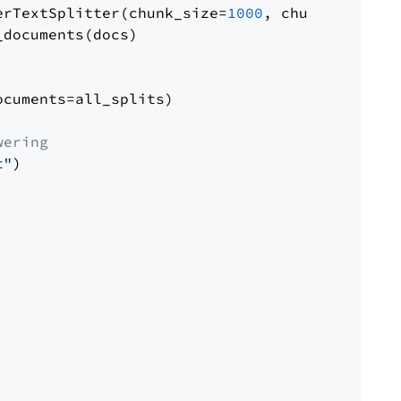
erTextSplitter(chunk_size=
1000
, chunk_overlap
documents(docs)

cuments=all_splits)

wering
t"
)
