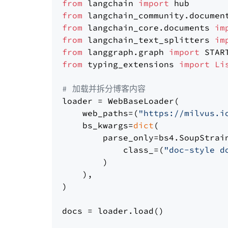
from
 langchain 
import
from
 langchain_community.documen
from
 langchain_core.documents 
im
from
 langchain_text_splitters 
im
from
 langgraph.graph 
import
from
 typing_extensions 
import
Li
# 加载并拆分博客内容
loader = WebBaseLoader(

    web_paths=(
"https://milvus.i
    bs_kwargs=
dict
(

        parse_only=bs4.SoupStrain
            class_=(
"doc-style d
        )

    ),

)

docs = loader.load()
