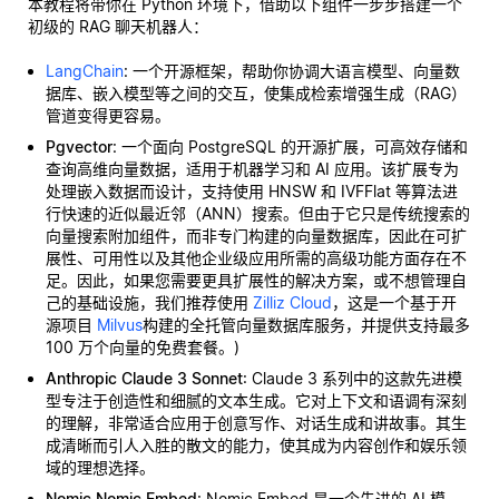
本教程将带你在 Python 环境下，借助以下组件一步步搭建一个
初级的 RAG 聊天机器人：
LangChain
: 一个开源框架，帮助你协调大语言模型、向量数
据库、嵌入模型等之间的交互，使集成检索增强生成（RAG）
管道变得更容易。
Pgvector
: 一个面向 PostgreSQL 的开源扩展，可高效存储和
查询高维向量数据，适用于机器学习和 AI 应用。该扩展专为
处理嵌入数据而设计，支持使用 HNSW 和 IVFFlat 等算法进
行快速的近似最近邻（ANN）搜索。但由于它只是传统搜索的
向量搜索附加组件，而非专门构建的向量数据库，因此在可扩
展性、可用性以及其他企业级应用所需的高级功能方面存在不
足。因此，如果您需要更具扩展性的解决方案，或不想管理自
己的基础设施，我们推荐使用
Zilliz Cloud
，这是一个基于开
源项目
Milvus
构建的全托管向量数据库服务，并提供支持最多
100 万个向量的免费套餐。)
Anthropic Claude 3 Sonnet
: Claude 3 系列中的这款先进模
型专注于创造性和细腻的文本生成。它对上下文和语调有深刻
的理解，非常适合应用于创意写作、对话生成和讲故事。其生
成清晰而引人入胜的散文的能力，使其成为内容创作和娱乐领
域的理想选择。
Nomic Nomic Embed
: Nomic Embed 是一个先进的 AI 模