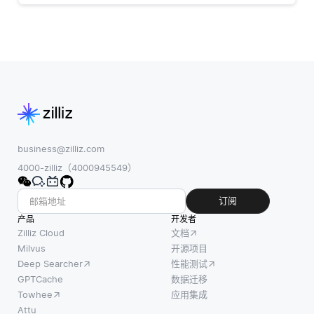
business@zilliz.com
4000-zilliz（4000945549）
订阅
产品
开发者
Zilliz Cloud
文档
Milvus
开源项目
Deep Searcher
性能测试
GPTCache
数据迁移
Towhee
应用集成
Attu