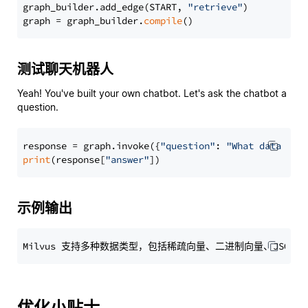
graph_builder.add_edge(START, 
"retrieve"
)

graph = graph_builder.
compile
测试聊天机器人
Yeah! You've built your own chatbot. Let's ask the chatbot a
question.
response = graph.invoke({
"question"
: 
"What data typ
print
(response[
"answer"
示例输出
优化小贴士