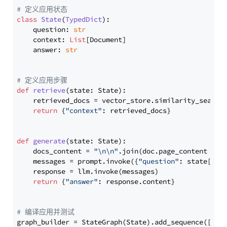
# 定义应用状态
class
State
(
TypedDict
):

    question: 
str
    context: 
List
[Document]

    answer: 
str
# 定义应用步骤
def
retrieve
(
state: State
):

    retrieved_docs = vector_store.similarity_search
return
 {
"context"
: retrieved_docs}

def
generate
(
state: State
):

    docs_content = 
"\n\n"
.join(doc.page_content 
for
    messages = prompt.invoke({
"question"
: state[
"qu
    response = llm.invoke(messages)

return
 {
"answer"
: response.content}

# 编译应用并测试
graph_builder = StateGraph(State).add_sequence([retr