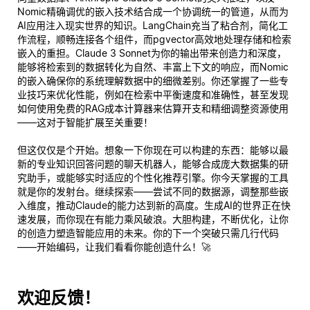
Nomic精确调优的嵌入技术结合成一个协调统一的管道，从而为
AI应用注入现实世界的知识。LangChain充当了粘合剂，简化工
作流程，顺畅连接各个组件，而pgvector高效地处理存储和检索
嵌入的重担。Claude 3 Sonnet为你的输出带来创造力和深度，
能够将检索到的数据转化为自然、丰富上下文的响应，而Nomic
的嵌入确保你的系统理解数据中的细微差别。你还掌握了一些专
业技巧来优化性能，例如在检索中平衡速度和准确性，甚至发现
如何使用免费的RAG成本计算器来估算开支和精细调整资源使用
——这对于智能扩展至关重要！
但这仅仅是个开始。想象一下你现在可以构建的东西：能够以最
新的专业知识回答问题的聊天机器人，能够合成庞大数据集的研
究助手，或能够实时适应的个性化推荐引擎。你今天掌握的工具
就是你的发射台。继续探索——尝试不同的数据源，调整那些嵌
入维度，推动Claude的能力达到新的高度。生成AI的世界正在快
速发展，而你现在有能力乘风破浪。大胆构建，不断优化，让你
的创造力塑造智能应用的未来。你的下一个突破只需几行代码
——开始编码，让我们看看你能创造什么！🚀
欢迎反馈！