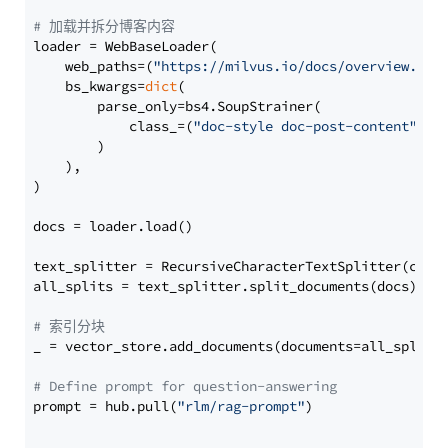
# 加载并拆分博客内容
loader = WebBaseLoader(

    web_paths=(
"https://milvus.io/docs/overview.md"
,
    bs_kwargs=
dict
(

        parse_only=bs4.SoupStrainer(

            class_=(
"doc-style doc-post-content"
)

        )

    ),

)

docs = loader.load()

text_splitter = RecursiveCharacterTextSplitter(chun
all_splits = text_splitter.split_documents(docs)

# 索引分块
_ = vector_store.add_documents(documents=all_splits)
# Define prompt for question-answering
prompt = hub.pull(
"rlm/rag-prompt"
)
