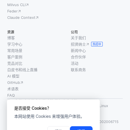
Milvus CLI
Feder
Claude Context
资源
公司
博客
关于我们
学习中心
招贤纳士
热招中
常用场景
新闻中心
客户案例
合作伙伴
竞品对比
活动
白皮书和线上直播
联系商务
AI 模型
GitHub
术语表
FAQ
使用条款
·
个人信息保护政策
·
数据安全政策
LF AI、LF AI & Data、Milvus，以及相关的开源项目名称为 Linux
是否接受 Cookies？
Foundation 所有商标
本网站使用 Cookies 来增强用户体验。
版权所有 ©2026 上海赜睿信息科技有限公司保留所有权利
ICP 备案:
沪ICP备2023014543号-1
沪公网安备31011002006715