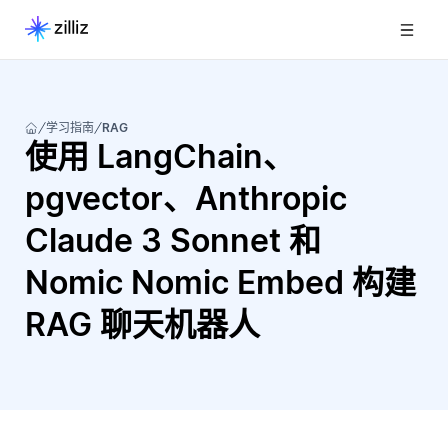
学习指南
RAG
使用 LangChain、
pgvector、Anthropic
Claude 3 Sonnet 和
Nomic Nomic Embed 构建
RAG 聊天机器人