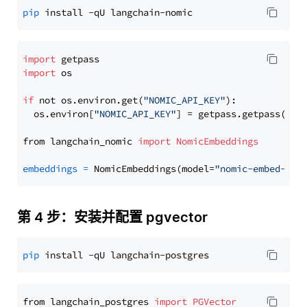
pip
import
import
 os

if
 not os.environ.get(
"NOMIC_API_KEY"
):

  os.environ[
"NOMIC_API_KEY"
] = getpass.getpass(
"En
from langchain_nomic 
import
NomicEmbeddings
embeddings
=
 NomicEmbeddings(model=
"nomic-embed-tex
第 4 步：安装并配置 pgvector
pip
from langchain_postgres 
import
PGVector