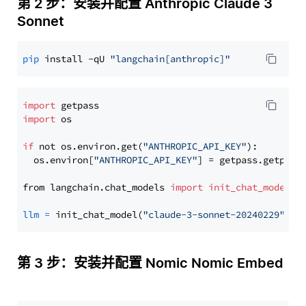
第 2 步：安装并配置 Anthropic Claude 3
Sonnet
pip
 install -qU 
"langchain[anthropic]"
import
import
 os

if
 not os.environ.get(
"ANTHROPIC_API_KEY"
):

  os.environ[
"ANTHROPIC_API_KEY"
] = getpass.getpass
from langchain.chat_models 
import
init_chat_model
llm
=
 init_chat_model(
"claude-3-sonnet-20240229"
, m
第 3 步：安装并配置 Nomic Nomic Embed