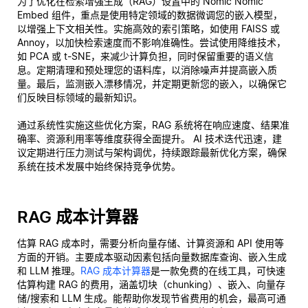
为了优化在检索增强生成（RAG）设置中的 Nomic Nomic
Embed 组件，重点是使用特定领域的数据微调您的嵌入模型，
以增强上下文相关性。实施高效的索引策略，如使用 FAISS 或
Annoy，以加快检索速度而不影响准确性。尝试使用降维技术，
如 PCA 或 t-SNE，来减少计算负担，同时保留重要的语义信
息。定期清理和预处理您的语料库，以消除噪声并提高嵌入质
量。最后，监测嵌入漂移情况，并定期更新您的嵌入，以确保它
们反映目标领域的最新知识。
通过系统性实施这些优化方案，RAG 系统将在响应速度、结果准
确率、资源利用率等维度获得全面提升。 AI 技术迭代迅速，建
议定期进行压力测试与架构调优，持续跟踪最新优化方案，确保
系统在技术发展中始终保持竞争优势。
RAG 成本计算器
估算 RAG 成本时，需要分析向量存储、计算资源和 API 使用等
方面的开销。主要成本驱动因素包括向量数据库查询、嵌入生成
和 LLM 推理。
RAG 成本计算器
是一款免费的在线工具，可快速
估算构建 RAG 的费用，涵盖切块（chunking）、嵌入、向量存
储/搜索和 LLM 生成。能帮助你发现节省费用的机会，最高可通