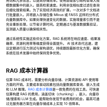
用词和冗余信息，以提高存储效率。使用层级索引结构管理大规
模数据集中的嵌入，提高检索速度。利用余弦相似度过滤在查询
后细化搜索结果。为了实现经济高效的扩展，一次对多个文档进
行批量嵌入，并将嵌入存储在像 Milvus 或 FAISS 这样的分布式
向量数据库中。如果处理快速变化的数据，实施增量索引而不是
完全重新处理，以节省计算时间。定期通过与基准数据集验证，
监测嵌入质量以确保相关性。
通过系统性实施这些优化方案，RAG 系统将在响应速度、结果准
确率、资源利用率等维度获得全面提升。 AI 技术迭代迅速，建
议定期进行压力测试与架构调优，持续跟踪最新优化方案，确保
系统在技术发展中始终保持竞争优势。
RAG 成本计算器
估算 RAG 成本时，需要分析向量存储、计算资源和 API 使用等
方面的开销。主要成本驱动因素包括向量数据库查询、嵌入生成
和 LLM 推理。
RAG 成本计算器
是一款免费的在线工具，可快速
估算构建 RAG 的费用，涵盖切块（chunking）、嵌入、向量存
储/搜索和 LLM 生成。能帮助你发现节省费用的机会，最高可通
过无服务器方案在向量存储成本上实现 10 倍降本。