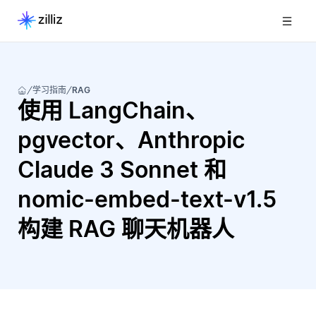
学习指南
RAG
使用 LangChain、
pgvector、Anthropic
Claude 3 Sonnet 和
nomic-embed-text-v1.5
构建 RAG 聊天机器人