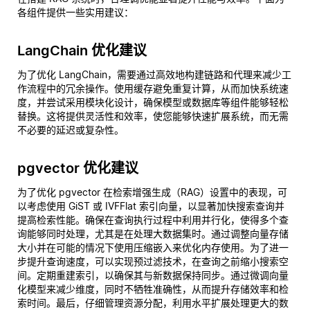
各组件提供一些实用建议：
LangChain 优化建议
为了优化 LangChain，需要通过高效地构建链路和代理来减少工
作流程中的冗余操作。使用缓存避免重复计算，从而加快系统速
度，并尝试采用模块化设计，确保模型或数据库等组件能够轻松
替换。这将提供灵活性和效率，使您能够快速扩展系统，而无需
不必要的延迟或复杂性。
pgvector 优化建议
为了优化 pgvector 在检索增强生成（RAG）设置中的表现，可
以考虑使用 GiST 或 IVFFlat 索引向量，以显著加快搜索查询并
提高检索性能。确保在查询执行过程中利用并行化，使得多个查
询能够同时处理，尤其是在处理大数据集时。通过调整向量存储
大小并在可能的情况下使用压缩嵌入来优化内存使用。为了进一
步提升查询速度，可以实现预过滤技术，在查询之前缩小搜索空
间。定期重建索引，以确保其与新数据保持同步。通过微调向量
化模型来减少维度，同时不牺牲准确性，从而提升存储效率和检
索时间。最后，仔细管理资源分配，利用水平扩展处理更大的数