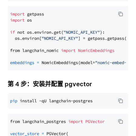
import
import
 os

if
 not os.environ.get(
"NOMIC_API_KEY"
):

  os.environ[
"NOMIC_API_KEY"
] = getpass.getpass(
"En
from langchain_nomic 
import
NomicEmbeddings
embeddings
=
 NomicEmbeddings(model=
"nomic-embed-tex
第 4 步：安装并配置 pgvector
pip
from langchain_postgres 
import
PGVector
vector_store
=
 PGVector(
