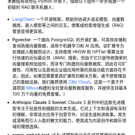
本教程将带你在 Python 环境下，借助以下组件一步步搭建一个
初级的 RAG 聊天机器人：
LangChain
: 一个开源框架，帮助你协调大语言模型、向量数
据库、嵌入模型等之间的交互，使集成检索增强生成（RAG）
管道变得更容易。
Pgvector
: 一个面向 PostgreSQL 的开源扩展，可高效存储和
查询高维向量数据，适用于机器学习和 AI 应用。该扩展专为
处理嵌入数据而设计，支持使用 HNSW 和 IVFFlat 等算法进
行快速的近似最近邻（ANN）搜索。但由于它只是传统搜索的
向量搜索附加组件，而非专门构建的向量数据库，因此在可扩
展性、可用性以及其他企业级应用所需的高级功能方面存在不
足。因此，如果您需要更具扩展性的解决方案，或不想管理自
己的基础设施，我们推荐使用
Zilliz Cloud
，这是一个基于开
源项目
Milvus
构建的全托管向量数据库服务，并提供支持最多
100 万个向量的免费套餐。)
Anthropic Claude 3 Sonnet
: Claude 3 系列中的这款先进模
型专注于创造性和细腻的文本生成。它对上下文和语调有深刻
的理解，非常适合应用于创意写作、对话生成和讲故事。其生
成清晰而引人入胜的散文的能力，使其成为内容创作和娱乐领
域的理想选择。
nomic-embed-text-v1.5
: 该模型专注于生成高质量的文本嵌