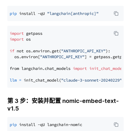
pip
 install -qU 
"langchain[anthropic]"
import
import
 os

if
 not os.environ.get(
"ANTHROPIC_API_KEY"
):

  os.environ[
"ANTHROPIC_API_KEY"
] = getpass.getpass
from langchain.chat_models 
import
init_chat_model
llm
=
 init_chat_model(
"claude-3-sonnet-20240229"
, m
第 3 步：安装并配置 nomic-embed-text-
v1.5
pip