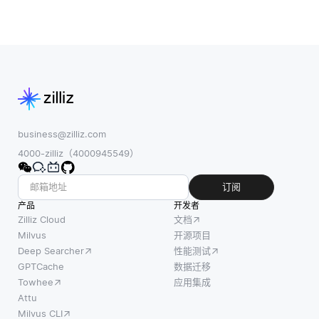
business@zilliz.com
4000-zilliz（4000945549）
订阅
产品
开发者
Zilliz Cloud
文档
Milvus
开源项目
Deep Searcher
性能测试
GPTCache
数据迁移
Towhee
应用集成
Attu
Milvus CLI