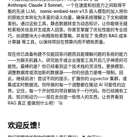
Anthropic Claude 3 Sonnet
，一个在速度和创造力之间取得平
衡的先进 LLM。
nomic-embed-text-v1.5
嵌入模型的加入将你
的原始文本转化为丰富的语义向量，确保系统理解上下文和细微
差别。通过这些工具，静态数据转变为动态知识，让你能够无缝
检索相关信息并生成类人回答。你甚至掌握了优化性能的专业技
巧，如调整块大小和精炼检索策略，并发现了
免费的 RAG 成本
计算器
等工具，以保持项目在预算内而不牺牲质量。
现在你已具备构建不仅能回答问题而且能
理解
问题的系统的能力
——为聊天机器人、研究助手或企业搜索工具开启几乎神奇的可
能性。最棒的是？你已经看到这个技术栈的灵活性。更换模型、
调整数据库或添加新的数据源——你的创造力是唯一限制。因
此，继续前进！尝试不同的提示，扩展你的 pgvector 集群，或
集成实时数据流。你所做的每一个调整都在推动 AI 可能性的边
界。记住，每一个开创性的项目都始于一行代码。你已经拥有工
具、知识和动力——现在去创造一些惊人的东西，让世界看到
RAG
真正
能做到什么吧！ 🚀
欢迎反馈！