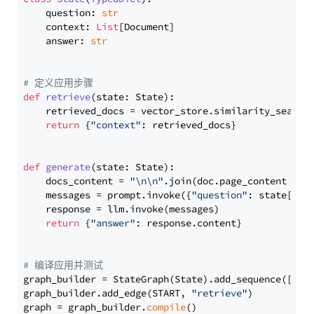
    question: 
str
    context: 
List
[Document]

    answer: 
str
# 定义应用步骤
def
retrieve
(
state: State
):

    retrieved_docs = vector_store.similarity_search
return
 {
"context"
: retrieved_docs}

def
generate
(
state: State
):

    docs_content = 
"\n\n"
.join(doc.page_content 
for
    messages = prompt.invoke({
"question"
: state[
"qu
    response = llm.invoke(messages)

return
 {
"answer"
: response.content}

# 编译应用并测试
graph_builder = StateGraph(State).add_sequence([retr
graph_builder.add_edge(START, 
"retrieve"
)

graph = graph_builder.
compile