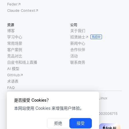
Feder
Claude Context
资源
公司
博客
关于我们
学习中心
招贤纳士
热招中
常用场景
新闻中心
客户案例
合作伙伴
竞品对比
活动
白皮书和线上直播
联系商务
AI 模型
GitHub
术语表
FAQ
使用条款
·
个人信息保护政策
·
数据安全政策
LF AI、LF AI & Data、Milvus，以及相关的开源项目名称为 Linux
是否接受 Cookies？
Foundation 所有商标
本网站使用 Cookies 来增强用户体验。
版权所有 ©2026 上海赜睿信息科技有限公司保留所有权利
ICP 备案:
沪ICP备2023014543号-1
沪公网安备31011002006715
拒绝
接受
Ask AI