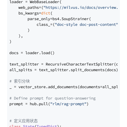
loader = WebBaseLoader(

    web_paths=(
"https://milvus.io/docs/overview.md"
,
    bs_kwargs=
dict
(

        parse_only=bs4.SoupStrainer(

            class_=(
"doc-style doc-post-content"
)

        )

    ),

)

docs = loader.load()

text_splitter = RecursiveCharacterTextSplitter(chun
all_splits = text_splitter.split_documents(docs)

# 索引分块
_ = vector_store.add_documents(documents=all_splits)
# Define prompt for question-answering
prompt = hub.pull(
"rlm/rag-prompt"
)

# 定义应用状态
class
State
(
TypedDict
):
