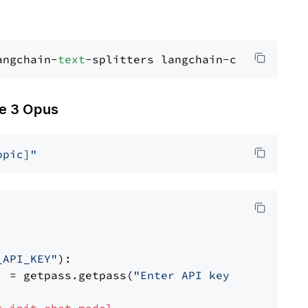
angchain-
text
 3 Opus
opic]"
_API_KEY"
):

] = getpass.getpass(
"Enter API key for Anthro