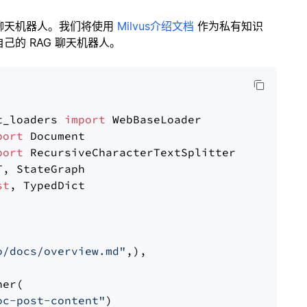
聊天机器人。我们将使用
Milvus介绍文档
作为私有知识
的 RAG 聊天机器人。
t_loaders 
import
port
port
st
, TypedDict

o/docs/overview.md"
,),

er(

oc-post-content"
)
