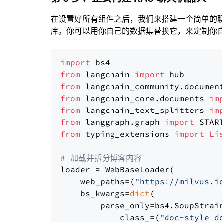
在设置好所有组件之后，我们来搭建一个简单的
库。你可以用你自己的数据集替换它，来定制你自己
import
from
 langchain 
import
from
 langchain_community.documen
from
 langchain_core.documents 
im
from
 langchain_text_splitters 
im
from
 langgraph.graph 
import
from
 typing_extensions 
import
Li
# 加载并拆分博客内容
loader = WebBaseLoader(

    web_paths=(
"https://milvus.i
    bs_kwargs=
dict
(

        parse_only=bs4.SoupStrain
            class_=(
"doc-style d