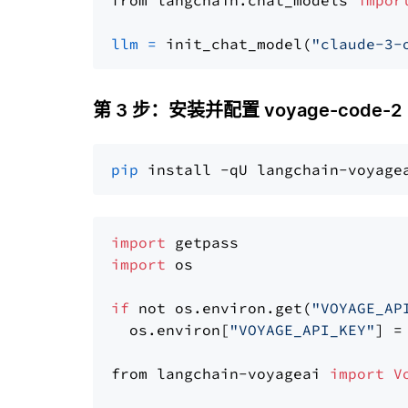
from langchain.chat_models 
impor
llm
=
 init_chat_model(
"claude-3-
第 3 步：安装并配置 voyage-code-2
pip
import
import
 os

if
 not os.environ.get(
"VOYAGE_AP
  os.environ[
"VOYAGE_API_KEY"
] =
from langchain-voyageai 
import
V