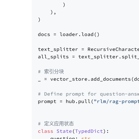
        )

    ),

)

docs = loader.load()

text_splitter = RecursiveCharact
all_splits = text_splitter.split_
# 索引分块
_ = vector_store.add_documents(do
# Define prompt for question-ans
prompt = hub.pull(
"rlm/rag-promp
# 定义应用状态
class
State
(
TypedDict
):

    question: 
str