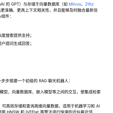
enAI 的 GPT）与存储于向量数据库（如
Milvus
、
Zilliz
出更准确、更具上下文相关性，并且能够及时融合最新信
心组件：
；
似度搜索提供支持；
用户提问生成回答；
一步步搭建一个初级的 RAG 聊天机器人：
言模型、向量数据库、嵌入模型等之间的交互，使集成检索
开源扩展，可高效存储和查询高维向量数据，适用于机器学习和 AI
NSW 和 IVFFlat 等算法进行快速的近似最近邻