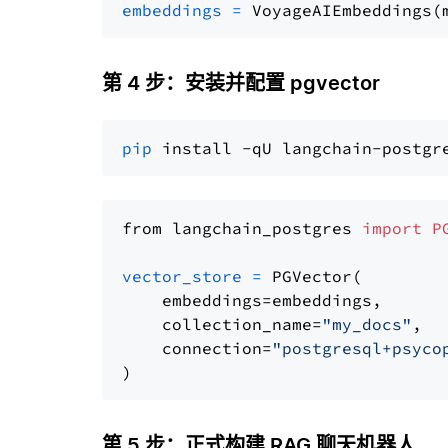
embeddings
=
 VoyageAIEmbeddings(
第 4 步：安装并配置 pgvector
pip
from langchain_postgres 
import
P
vector_store
=
 PGVector(

    embeddings=embeddings,

    collection_name=
"my_docs"
,

    connection=
"postgresql+psyco
第 5 步：正式构建 RAG 聊天机器人