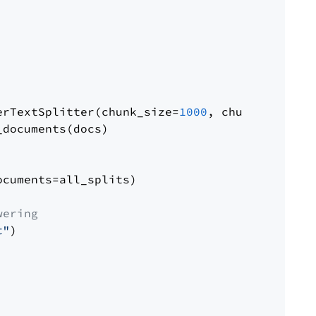
erTextSplitter(chunk_size=
1000
, chunk_overlap
documents(docs)

cuments=all_splits)

wering
t"
)
