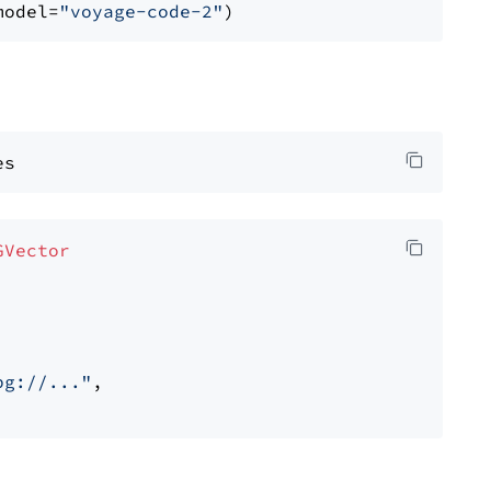
model=
"voyage-code-2"
GVector
pg://..."
,
