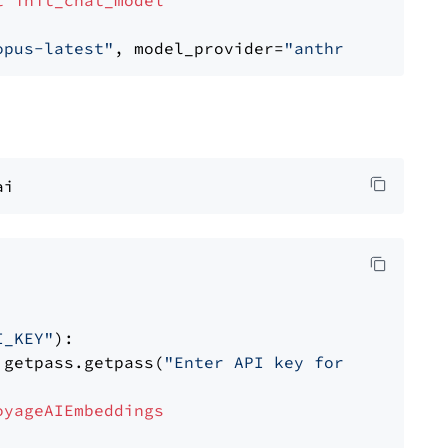
t
init_chat_model
opus-latest"
, model_provider=
"anthropic"
I_KEY"
):

 getpass.getpass(
"Enter API key for Voyage AI
oyageAIEmbeddings