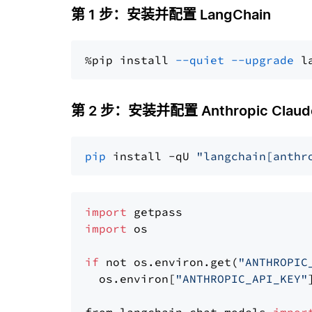
第 1 步：安装并配置 LangChain
%pip install 
--quiet
--upgrade
 l
第 2 步：安装并配置 Anthropic Claude
pip
 install -qU 
"langchain[anthr
import
import
 os

if
 not os.environ.get(
"ANTHROPIC
  os.environ[
"ANTHROPIC_API_KEY"