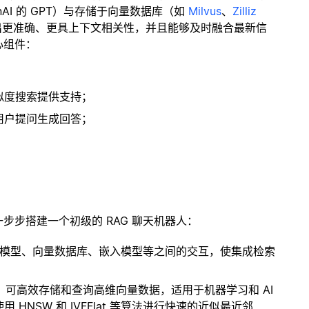
enAI 的 GPT）与存储于向量数据库（如
Milvus
、
Zilliz
出更准确、更具上下文相关性，并且能够及时融合最新信
心组件：
；
似度搜索提供支持；
用户提问生成回答；
一步步搭建一个初级的 RAG 聊天机器人：
言模型、向量数据库、嵌入模型等之间的交互，使集成检索
开源扩展，可高效存储和查询高维向量数据，适用于机器学习和 AI
NSW 和 IVFFlat 等算法进行快速的近似最近邻