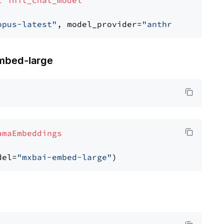
t
init_chat_model
opus-latest"
, model_provider=
"anthropic"
bed-large
amaEmbeddings
del=
"mxbai-embed-large"