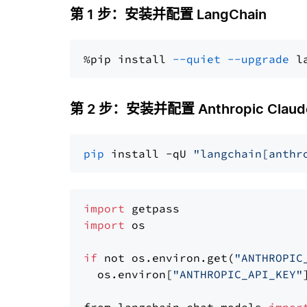
第 1 步：安装并配置 LangChain
%pip install 
--quiet
--upgrade
 l
第 2 步：安装并配置 Anthropic Claude
pip
 install -qU 
"langchain[anthr
import
import
 os

if
 not os.environ.get(
"ANTHROPIC
  os.environ[
"ANTHROPIC_API_KEY"