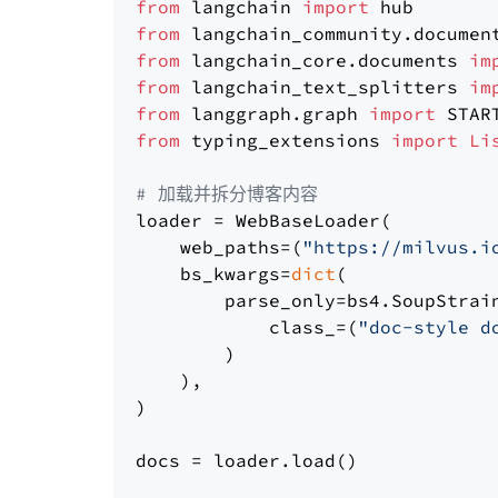
from
 langchain 
import
from
 langchain_community.documen
from
 langchain_core.documents 
im
from
 langchain_text_splitters 
im
from
 langgraph.graph 
import
from
 typing_extensions 
import
Li
# 加载并拆分博客内容
loader = WebBaseLoader(

    web_paths=(
"https://milvus.i
    bs_kwargs=
dict
(

        parse_only=bs4.SoupStrain
            class_=(
"doc-style d
        )

    ),

)

docs = loader.load()
