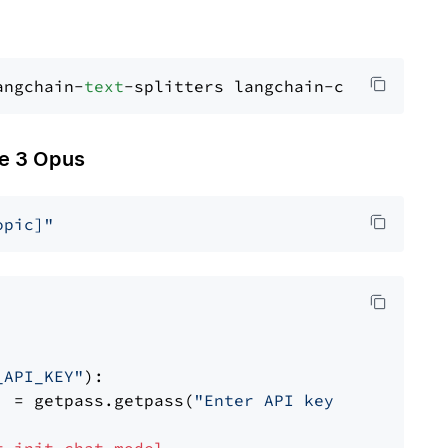
angchain-
text
 3 Opus
opic]"
_API_KEY"
):

] = getpass.getpass(
"Enter API key for Anthro