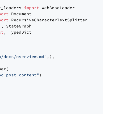
t_loaders 
import
port
port
st
, TypedDict

o/docs/overview.md"
,),

er(

oc-post-content"
)
