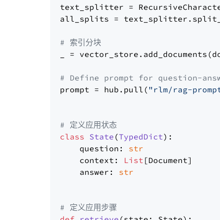
text_splitter = RecursiveCharact
all_splits = text_splitter.split_
# 索引分块
_ = vector_store.add_documents(do
# Define prompt for question-ans
prompt = hub.pull(
"rlm/rag-promp
# 定义应用状态
class
State
(
TypedDict
):

    question: 
str
    context: 
List
[Document]

    answer: 
str
# 定义应用步骤
def
retrieve
(
state: State
):
