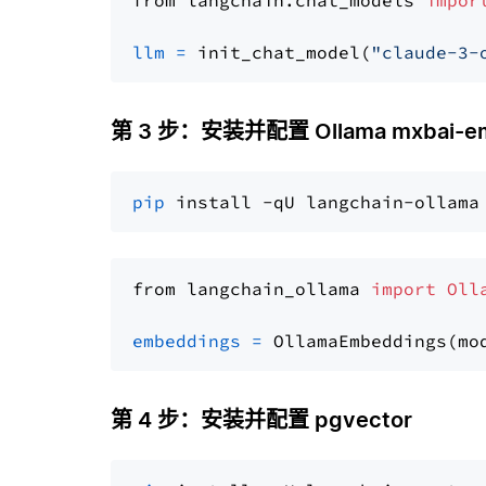
from langchain.chat_models 
impor
llm
=
 init_chat_model(
"claude-3-
第 3 步：安装并配置 Ollama mxbai-em
pip
from langchain_ollama 
import
Oll
embeddings
=
 OllamaEmbeddings(mo
第 4 步：安装并配置 pgvector