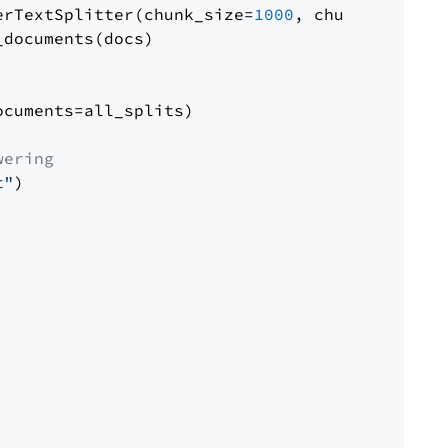
erTextSplitter(chunk_size=
1000
, chunk_overlap
documents(docs)

cuments=all_splits)

wering
t"
)
