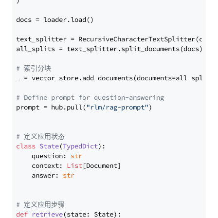
)

docs = loader.load()

text_splitter = RecursiveCharacterTextSplitter(chun
all_splits = text_splitter.split_documents(docs)

# 索引分块
_ = vector_store.add_documents(documents=all_splits)
# Define prompt for question-answering
prompt = hub.pull(
"rlm/rag-prompt"
)

# 定义应用状态
class
State
(
TypedDict
):

    question: 
str
    context: 
List
[Document]

    answer: 
str
# 定义应用步骤
def
retrieve
(
state: State
):
