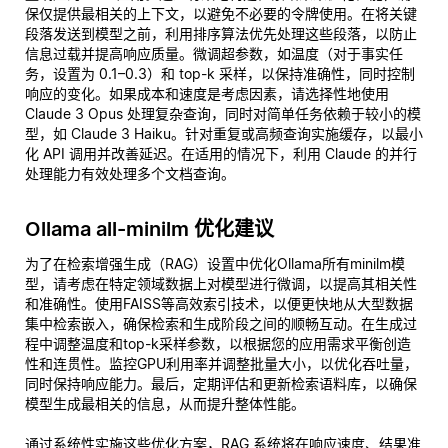
保仅提供最相关的上下文，以避免不必要的令牌使用。在将关键
段落发送到模型之前，利用排序算法优先处理这些段落，以防止
信息过载并提高响应质量。微调超参数，如温度（对于事实任
务，设置为 0.1–0.3）和 top-k 采样，以保持准确性，同时控制
响应的变化。如果成本和速度是考虑因素，请选择性地使用
Claude 3 Opus 处理复杂查询，同时对简单任务依赖于较小的模
型，如 Claude 3 Haiku。针对重复或高频查询实施缓存，以最小
化 API 调用并改善延迟。在适用的情况下，利用 Claude 的并行
处理能力有效处理多个文档查询。
Ollama all-minilm 优化建议
为了在检索增强生成（RAG）设置中优化Ollama所有minilm模
型，请考虑在特定领域数据上对模型进行微调，以提高其相关性
和准确性。使用FAISS等高效索引技术，以便更快地从大型数据
集中检索嵌入，确保检索和生成阶段之间的顺畅互动。在生成过
程中调整温度和top-k采样参数，以根据您的应用需求平衡创造
性和连贯性。监控GPU利用率并调整批量大小，以优化吞吐量，
同时保持响应能力。最后，定期评估和更新检索语料库，以确保
模型生成最相关的信息，从而提升整体性能。
通过系统性实施这些优化方案，RAG 系统将在响应速度、结果准