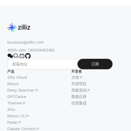
business@zilliz.com
4000-zilliz（4000945549）
订阅
产品
开发者
Zilliz Cloud
文档
Milvus
开源项目
Deep Searcher
性能测试
GPTCache
数据迁移
Towhee
应用集成
Attu
Milvus CLI
Feder
Claude Context