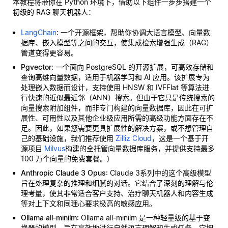
本教程将带你在 Python 环境下，借助以下组件一步步搭建一个
初级的 RAG 聊天机器人：
LangChain
: 一个开源框架，帮助你协调大语言模型、向量数
据库、嵌入模型等之间的交互，使集成检索增强生成（RAG）
管道变得更容易。
Pgvector
: 一个面向 PostgreSQL 的开源扩展，可高效存储和
查询高维向量数据，适用于机器学习和 AI 应用。该扩展专为
处理嵌入数据而设计，支持使用 HNSW 和 IVFFlat 等算法进
行快速的近似最近邻（ANN）搜索。但由于它只是传统搜索的
向量搜索附加组件，而非专门构建的向量数据库，因此在可扩
展性、可用性以及其他企业级应用所需的高级功能方面存在不
足。因此，如果您需要更具扩展性的解决方案，或不想管理自
己的基础设施，我们推荐使用
Zilliz Cloud
，这是一个基于开
源项目
Milvus
构建的全托管向量数据库服务，并提供支持最多
100 万个向量的免费套餐。)
Anthropic Claude 3 Opus
: Claude 3系列中的这个高级模型
旨在处理复杂的推理和细腻的对话。它结合了深刻的理解与伦
理考量，使其非常适合客户支持、治疗聊天机器人和内容生成
等对上下文和同理心要求极高的敏感应用。
Ollama all-minilm
: Ollama all-minilm 是一种轻量级的基于变
换器的模型，旨在高效地进行自然语言理解和生成任务。它拥