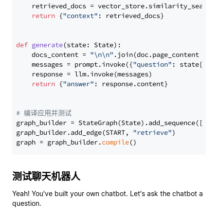
    retrieved_docs = vector_store.similarity_search
return
 {
"context"
: retrieved_docs}

def
generate
(
state: State
):

    docs_content = 
"\n\n"
.join(doc.page_content 
for
    messages = prompt.invoke({
"question"
: state[
"qu
    response = llm.invoke(messages)

return
 {
"answer"
: response.content}

# 编译应用并测试
graph_builder = StateGraph(State).add_sequence([retr
graph_builder.add_edge(START, 
"retrieve"
)

graph = graph_builder.
compile
测试聊天机器人
Yeah! You've built your own chatbot. Let's ask the chatbot a
question.