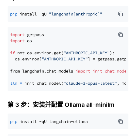
pip
 install -qU 
"langchain[anthropic]"
import
import
 os

if
 not os.environ.get(
"ANTHROPIC_API_KEY"
):

  os.environ[
"ANTHROPIC_API_KEY"
] = getpass.getpass
from langchain.chat_models 
import
init_chat_model
llm
=
 init_chat_model(
"claude-3-opus-latest"
, model
第 3 步：安装并配置 Ollama all-minilm
pip