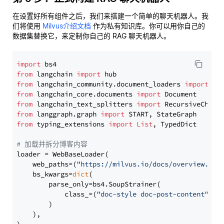
在设置好所有组件之后，我们来搭建一个简单的聊天机器人。我
们将使用
Milvus介绍文档
作为私有知识库。你可以用你自己的
数据集替换它，来定制你自己的 RAG 聊天机器人。
import
from
 langchain 
import
from
 langchain_community.document_loaders 
import
from
 langchain_core.documents 
import
from
 langchain_text_splitters 
import
from
 langgraph.graph 
import
from
 typing_extensions 
import
List
, TypedDict

# 加载并拆分博客内容
loader = WebBaseLoader(

    web_paths=(
"https://milvus.io/docs/overview.md"
,
    bs_kwargs=
dict
(

        parse_only=bs4.SoupStrainer(

            class_=(
"doc-style doc-post-content"
)

        )

    ),
