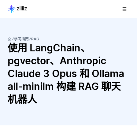
学习指南
RAG
使用 LangChain、
pgvector、Anthropic
Claude 3 Opus 和 Ollama
all-minilm 构建 RAG 聊天
机器人