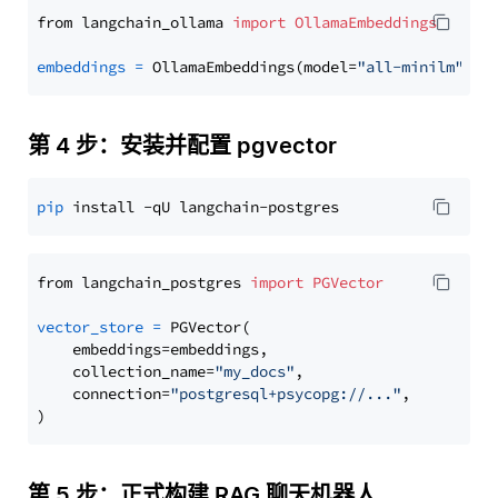
from langchain_ollama 
import
OllamaEmbeddings
embeddings
=
 OllamaEmbeddings(model=
"all-minilm"
第 4 步：安装并配置 pgvector
pip
from langchain_postgres 
import
PGVector
vector_store
=
 PGVector(

    embeddings=embeddings,

    collection_name=
"my_docs"
,

    connection=
"postgresql+psycopg://..."
,

第 5 步：正式构建 RAG 聊天机器人