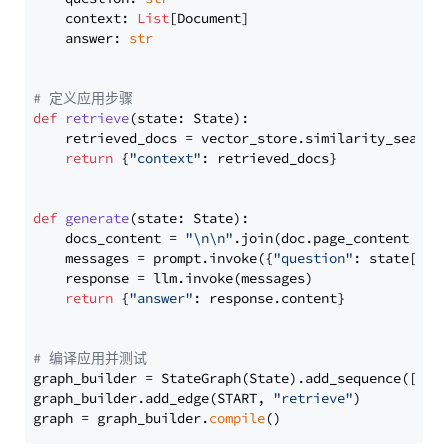
    context: 
List
[Document]

    answer: 
str
# 定义应用步骤
def
retrieve
(
state: State
):

    retrieved_docs = vector_store.similarity_search
return
 {
"context"
: retrieved_docs}

def
generate
(
state: State
):

    docs_content = 
"\n\n"
.join(doc.page_content 
for
    messages = prompt.invoke({
"question"
: state[
"qu
    response = llm.invoke(messages)

return
 {
"answer"
: response.content}

# 编译应用并测试
graph_builder = StateGraph(State).add_sequence([retr
graph_builder.add_edge(START, 
"retrieve"
)

graph = graph_builder.
compile