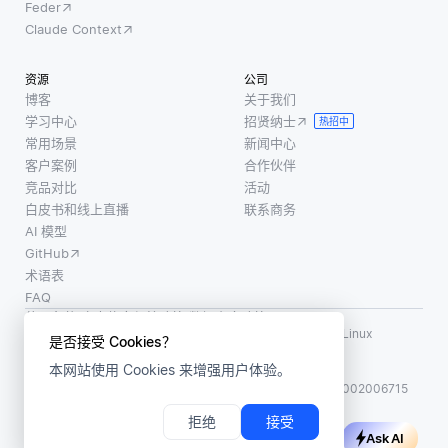
Feder
Claude Context
资源
公司
博客
关于我们
学习中心
招贤纳士
热招中
常用场景
新闻中心
客户案例
合作伙伴
竞品对比
活动
白皮书和线上直播
联系商务
AI 模型
GitHub
术语表
FAQ
使用条款
·
个人信息保护政策
·
数据安全政策
LF AI、LF AI & Data、Milvus，以及相关的开源项目名称为 Linux
是否接受 Cookies？
Foundation 所有商标
本网站使用 Cookies 来增强用户体验。
版权所有 ©2026 上海赜睿信息科技有限公司保留所有权利
ICP 备案:
沪ICP备2023014543号-1
沪公网安备31011002006715
拒绝
接受
Ask AI