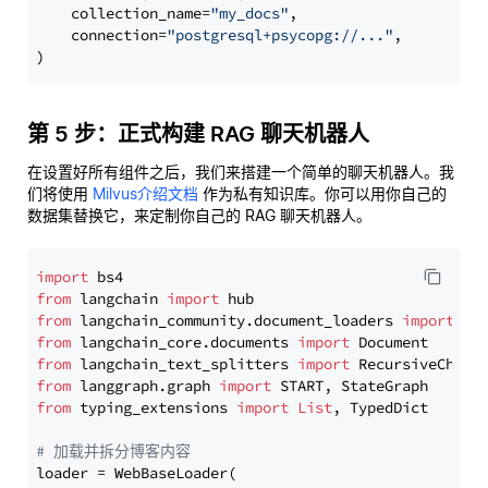
    collection_name=
"my_docs"
,

    connection=
"postgresql+psycopg://..."
,

第 5 步：正式构建 RAG 聊天机器人
在设置好所有组件之后，我们来搭建一个简单的聊天机器人。我
们将使用
Milvus介绍文档
作为私有知识库。你可以用你自己的
数据集替换它，来定制你自己的 RAG 聊天机器人。
import
from
 langchain 
import
from
 langchain_community.document_loaders 
import
from
 langchain_core.documents 
import
from
 langchain_text_splitters 
import
from
 langgraph.graph 
import
from
 typing_extensions 
import
List
, TypedDict

# 加载并拆分博客内容
loader = WebBaseLoader(
