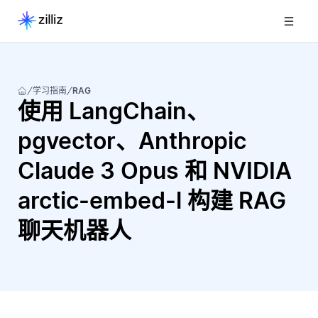
学习指南
RAG
使用 LangChain、
pgvector、Anthropic
Claude 3 Opus 和 NVIDIA
arctic-embed-l 构建 RAG
聊天机器人