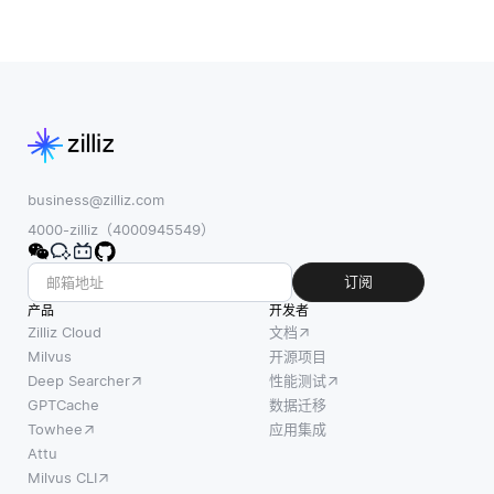
business@zilliz.com
4000-zilliz（4000945549）
订阅
产品
开发者
Zilliz Cloud
文档
Milvus
开源项目
Deep Searcher
性能测试
GPTCache
数据迁移
Towhee
应用集成
Attu
Milvus CLI