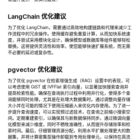
LangChain 优化建议
为了优化 LangChain，需要通过高效地构建链路和代理来减少工
作流程中的冗余操作。使用缓存避免重复计算，从而加快系统速
度，并尝试采用模块化设计，确保模型或数据库等组件能够轻松
替换。这将提供灵活性和效率，使您能够快速扩展系统，而无需
不必要的延迟或复杂性。
pgvector 优化建议
为了优化 pgvector 在检索增强生成（RAG）设置中的表现，可
以考虑使用 GiST 或 IVFFlat 索引向量，以显著加快搜索查询并
提高检索性能。确保在查询执行过程中利用并行化，使得多个查
询能够同时处理，尤其是在处理大数据集时。通过调整向量存储
大小并在可能的情况下使用压缩嵌入来优化内存使用。为了进一
步提升查询速度，可以实现预过滤技术，在查询之前缩小搜索空
间。定期重建索引，以确保其与新数据保持同步。通过微调向量
化模型来减少维度，同时不牺牲准确性，从而提升存储效率和检
索时间。最后，仔细管理资源分配，利用水平扩展处理更大的数
据集，并将计算密集型操作卸载到专用处理单元，以保持在高流