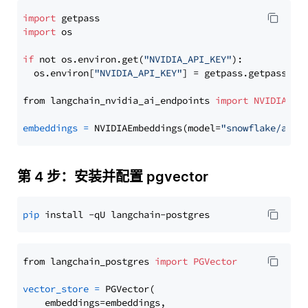
import
import
 os

if
 not os.environ.get(
"NVIDIA_API_KEY"
):

  os.environ[
"NVIDIA_API_KEY"
] = getpass.getpass(
"E
from langchain_nvidia_ai_endpoints 
import
NVIDIAEmb
embeddings
=
 NVIDIAEmbeddings(model=
"snowflake/arct
第 4 步：安装并配置 pgvector
pip
from langchain_postgres 
import
PGVector
vector_store
=
 PGVector(

    embeddings=embeddings,
