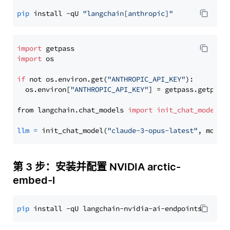
pip
 install -qU 
"langchain[anthropic]"
import
import
 os

if
 not os.environ.get(
"ANTHROPIC_API_KEY"
):

  os.environ[
"ANTHROPIC_API_KEY"
] = getpass.getpass
from langchain.chat_models 
import
init_chat_model
llm
=
 init_chat_model(
"claude-3-opus-latest"
, model
第 3 步：安装并配置 NVIDIA arctic-
embed-l
pip