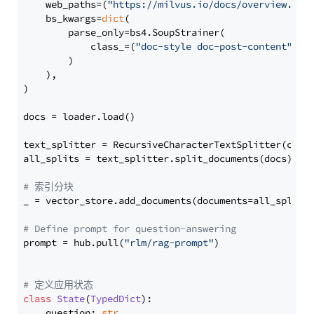
    web_paths=(
"https://milvus.io/docs/overview.md"
,
    bs_kwargs=
dict
(

        parse_only=bs4.SoupStrainer(

            class_=(
"doc-style doc-post-content"
)

        )

    ),

)

docs = loader.load()

text_splitter = RecursiveCharacterTextSplitter(chun
all_splits = text_splitter.split_documents(docs)

# 索引分块
_ = vector_store.add_documents(documents=all_splits)
# Define prompt for question-answering
prompt = hub.pull(
"rlm/rag-prompt"
)

# 定义应用状态
class
State
(
TypedDict
):

    question: 
str