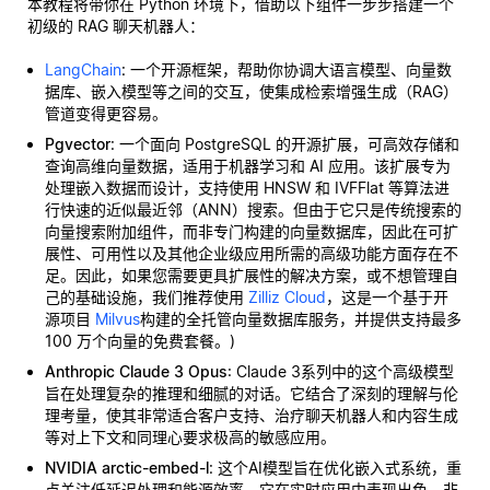
本教程将带你在 Python 环境下，借助以下组件一步步搭建一个
初级的 RAG 聊天机器人：
LangChain
: 一个开源框架，帮助你协调大语言模型、向量数
据库、嵌入模型等之间的交互，使集成检索增强生成（RAG）
管道变得更容易。
Pgvector
: 一个面向 PostgreSQL 的开源扩展，可高效存储和
查询高维向量数据，适用于机器学习和 AI 应用。该扩展专为
处理嵌入数据而设计，支持使用 HNSW 和 IVFFlat 等算法进
行快速的近似最近邻（ANN）搜索。但由于它只是传统搜索的
向量搜索附加组件，而非专门构建的向量数据库，因此在可扩
展性、可用性以及其他企业级应用所需的高级功能方面存在不
足。因此，如果您需要更具扩展性的解决方案，或不想管理自
己的基础设施，我们推荐使用
Zilliz Cloud
，这是一个基于开
源项目
Milvus
构建的全托管向量数据库服务，并提供支持最多
100 万个向量的免费套餐。)
Anthropic Claude 3 Opus
: Claude 3系列中的这个高级模型
旨在处理复杂的推理和细腻的对话。它结合了深刻的理解与伦
理考量，使其非常适合客户支持、治疗聊天机器人和内容生成
等对上下文和同理心要求极高的敏感应用。
NVIDIA arctic-embed-l
: 这个AI模型旨在优化嵌入式系统，重
点关注低延迟处理和能源效率。它在实时应用中表现出色，非