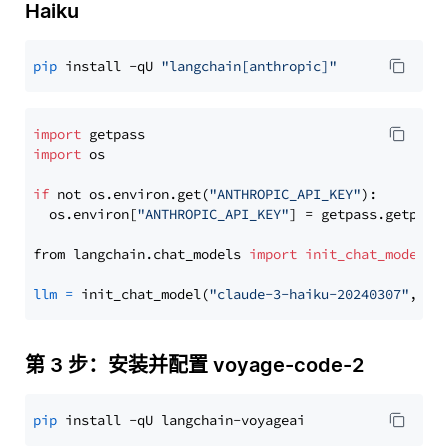
Haiku
pip
 install -qU 
"langchain[anthropic]"
import
import
 os

if
 not os.environ.get(
"ANTHROPIC_API_KEY"
):

  os.environ[
"ANTHROPIC_API_KEY"
] = getpass.getpass
from langchain.chat_models 
import
init_chat_model
llm
=
 init_chat_model(
"claude-3-haiku-20240307"
, mo
第 3 步：安装并配置 voyage-code-2
pip