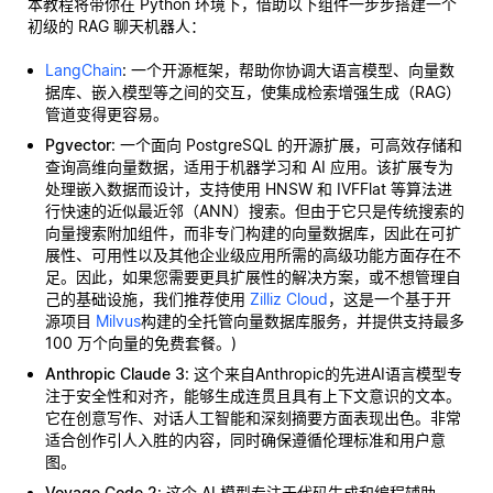
本教程将带你在 Python 环境下，借助以下组件一步步搭建一个
初级的 RAG 聊天机器人：
LangChain
: 一个开源框架，帮助你协调大语言模型、向量数
据库、嵌入模型等之间的交互，使集成检索增强生成（RAG）
管道变得更容易。
Pgvector
: 一个面向 PostgreSQL 的开源扩展，可高效存储和
查询高维向量数据，适用于机器学习和 AI 应用。该扩展专为
处理嵌入数据而设计，支持使用 HNSW 和 IVFFlat 等算法进
行快速的近似最近邻（ANN）搜索。但由于它只是传统搜索的
向量搜索附加组件，而非专门构建的向量数据库，因此在可扩
展性、可用性以及其他企业级应用所需的高级功能方面存在不
足。因此，如果您需要更具扩展性的解决方案，或不想管理自
己的基础设施，我们推荐使用
Zilliz Cloud
，这是一个基于开
源项目
Milvus
构建的全托管向量数据库服务，并提供支持最多
100 万个向量的免费套餐。)
Anthropic Claude 3
: 这个来自Anthropic的先进AI语言模型专
注于安全性和对齐，能够生成连贯且具有上下文意识的文本。
它在创意写作、对话人工智能和深刻摘要方面表现出色。非常
适合创作引人入胜的内容，同时确保遵循伦理标准和用户意
图。
Voyage Code 2
: 这个 AI 模型专注于代码生成和编程辅助，