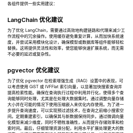
各组件提供一些实用建议：
LangChain 优化建议
为了优化 LangChain，需要通过高效地构建链路和代理来减少工
作流程中的冗余操作。使用缓存避免重复计算，从而加快系统速
度，并尝试采用模块化设计，确保模型或数据库等组件能够轻松
替换。这将提供灵活性和效率，使您能够快速扩展系统，而无需
不必要的延迟或复杂性。
pgvector 优化建议
为了优化 pgvector 在检索增强生成（RAG）设置中的表现，可
以考虑使用 GiST 或 IVFFlat 索引向量，以显著加快搜索查询并
提高检索性能。确保在查询执行过程中利用并行化，使得多个查
询能够同时处理，尤其是在处理大数据集时。通过调整向量存储
大小并在可能的情况下使用压缩嵌入来优化内存使用。为了进一
步提升查询速度，可以实现预过滤技术，在查询之前缩小搜索空
间。定期重建索引，以确保其与新数据保持同步。通过微调向量
化模型来减少维度，同时不牺牲准确性，从而提升存储效率和检
索时间。最后，仔细管理资源分配，利用水平扩展处理更大的数