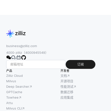
business@zilliz.com
4000-zilliz（4000945549）
订阅
产品
开发者
Zilliz Cloud
文档
Milvus
开源项目
Deep Searcher
性能测试
GPTCache
数据迁移
Towhee
应用集成
Attu
Milvus CLI