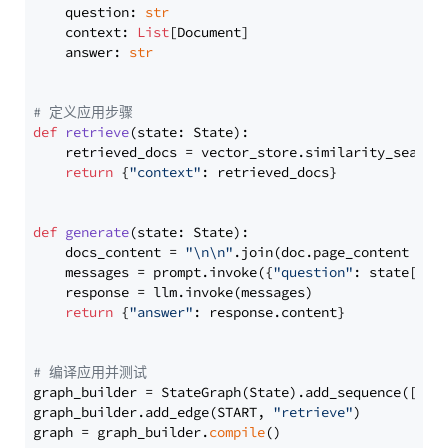
    question: 
str
    context: 
List
[Document]

    answer: 
str
# 定义应用步骤
def
retrieve
(
state: State
):

    retrieved_docs = vector_store.similarity_search
return
 {
"context"
: retrieved_docs}

def
generate
(
state: State
):

    docs_content = 
"\n\n"
.join(doc.page_content 
for
    messages = prompt.invoke({
"question"
: state[
"qu
    response = llm.invoke(messages)

return
 {
"answer"
: response.content}

# 编译应用并测试
graph_builder = StateGraph(State).add_sequence([retr
graph_builder.add_edge(START, 
"retrieve"
)

graph = graph_builder.
compile