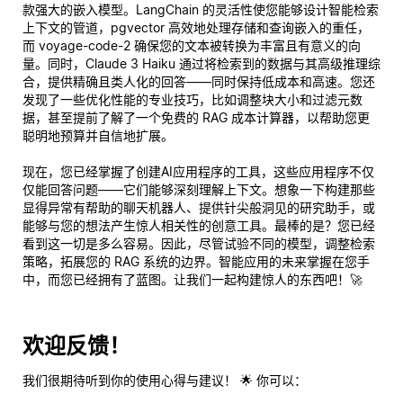
款强大的嵌入模型。LangChain 的灵活性使您能够设计智能检索
上下文的管道，pgvector 高效地处理存储和查询嵌入的重任，
而 voyage-code-2 确保您的文本被转换为丰富且有意义的向
量。同时，Claude 3 Haiku 通过将检索到的数据与其高级推理综
合，提供精确且类人化的回答——同时保持低成本和高速。您还
发现了一些优化性能的专业技巧，比如调整块大小和过滤元数
据，甚至提前了解了一个免费的 RAG 成本计算器，以帮助您更
聪明地预算并自信地扩展。
现在，您已经掌握了创建AI应用程序的工具，这些应用程序不仅
仅能回答问题——它们能够
深刻理解
上下文。想象一下构建那些
显得异常有帮助的聊天机器人、提供针尖般洞见的研究助手，或
能够与您的想法产生惊人相关性的创意工具。最棒的是？您已经
看到这一切是多么容易。因此，尽管试验不同的模型，调整检索
策略，拓展您的 RAG 系统的边界。智能应用的未来掌握在您手
中，而您已经拥有了蓝图。让我们一起构建惊人的东西吧！🚀
欢迎反馈！
我们很期待听到你的使用心得与建议！ 🌟 你可以：