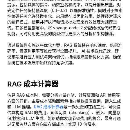
提示，包括具体的指令、函数签名和约束，以提升输出质量。对
确定性任务保持低温度（0.1–0.2）以确保准确性，同时对于探索
性编码任务允许轻微变化。启用缓存以优化效率，处理经常请求
的编程模式。使用并行执行和请求批处理来有效处理大规模查
询。在多模型部署中，将 voyage-code-2 分配给标准代码完成
功能，同时利用更高级的模型进行更深入的分析和架构推荐。
通过系统性实施这些优化方案，RAG 系统将在响应速度、结果准
确率、资源利用率等维度获得全面提升。 AI 技术迭代迅速，建
议定期进行压力测试与架构调优，持续跟踪最新优化方案，确保
系统在技术发展中始终保持竞争优势。
RAG 成本计算器
估算 RAG 成本时，需要分析向量存储、计算资源和 API 使用等
方面的开销。主要成本驱动因素包括向量数据库查询、嵌入生成
和 LLM 推理。
RAG 成本计算器
是一款免费的在线工具，可快速
估算构建 RAG 的费用，涵盖切块（chunking）、嵌入、向量存
储/搜索和 LLM 生成。能帮助你发现节省费用的机会，最高可通
过无服务器方案在向量存储成本上实现 10 倍降本。