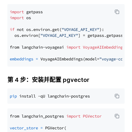
import
import
 os

if
 not os.environ.get(
"VOYAGE_API_KEY"
):

  os.environ[
"VOYAGE_API_KEY"
] = getpass.getpass(
"E
from langchain-voyageai 
import
VoyageAIEmbeddings
embeddings
=
 VoyageAIEmbeddings(model=
"voyage-code-
第 4 步：安装并配置 pgvector
pip
from langchain_postgres 
import
PGVector
vector_store
=
 PGVector(
