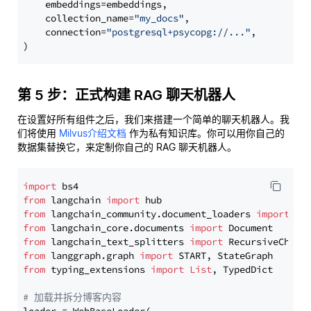
    embeddings=embeddings,

    collection_name=
"my_docs"
,

    connection=
"postgresql+psycopg://..."
,

第 5 步：正式构建 RAG 聊天机器人
在设置好所有组件之后，我们来搭建一个简单的聊天机器人。我
们将使用
Milvus介绍文档
作为私有知识库。你可以用你自己的
数据集替换它，来定制你自己的 RAG 聊天机器人。
import
from
 langchain 
import
from
 langchain_community.document_loaders 
import
from
 langchain_core.documents 
import
from
 langchain_text_splitters 
import
from
 langgraph.graph 
import
from
 typing_extensions 
import
List
, TypedDict

# 加载并拆分博客内容