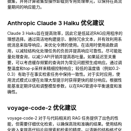
据集，并将计算密集型操作卸载到专用处理单元，以保持在高流
量期间的响应能力。
Anthropic Claude 3 Haiku 优化建议
Claude 3 Haiku旨在提高效率，因此它是低延迟RAG应用程序的
理想选择。通过简洁地构建提示、删除冗余文本，并有效利用系
统消息来指导响应，来优化令牌的使用。在适用时使用函数调
用，以减轻结构化处理任务的负担并提高响应可靠性。尽可能批
量处理查询，以减少API开销并提高吞吐量。如果延迟至关重
要，可以考虑缓存频繁的查询并为常见问题预生成响应。通过调
整温度和top-p采样来精细控制响应；较低的温度值（例如0.2-
0.3）有助于在事实检索任务中保持一致性。对于实时应用，使
用流式模式以便在处理大型提示时获得更快的部分响应。根据性
能基准定期评估和调整模型参数，以在RAG管道中平衡速度和准
确性。
voyage-code-2 优化建议
voyage-code-2 对于与代码相关的 RAG 任务提供了出色的性
能，但需要仔细优化检索，以确保高效和准确的结果。使用结构
化嵌入来提高代码片段搜索和检索的精度。以清晰的结构格式化