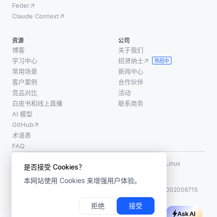
Feder
Claude Context
资源
公司
博客
关于我们
学习中心
招贤纳士
热招中
常用场景
新闻中心
客户案例
合作伙伴
竞品对比
活动
白皮书和线上直播
联系商务
AI 模型
GitHub
术语表
FAQ
使用条款
·
个人信息保护政策
·
数据安全政策
LF AI、LF AI & Data、Milvus，以及相关的开源项目名称为 Linux
是否接受 Cookies？
Foundation 所有商标
本网站使用 Cookies 来增强用户体验。
版权所有 ©2026 上海赜睿信息科技有限公司保留所有权利
ICP 备案:
沪ICP备2023014543号-1
沪公网安备31011002006715
拒绝
接受
Ask AI