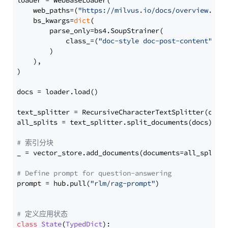
loader = WebBaseLoader(

    web_paths=(
"https://milvus.io/docs/overview.md"
,
    bs_kwargs=
dict
(

        parse_only=bs4.SoupStrainer(

            class_=(
"doc-style doc-post-content"
)

        )

    ),

)

docs = loader.load()

text_splitter = RecursiveCharacterTextSplitter(chun
all_splits = text_splitter.split_documents(docs)

# 索引分块
_ = vector_store.add_documents(documents=all_splits)
# Define prompt for question-answering
prompt = hub.pull(
"rlm/rag-prompt"
)

# 定义应用状态
class
State
(
TypedDict
):
