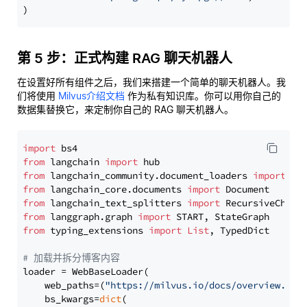
第 5 步：正式构建 RAG 聊天机器人
在设置好所有组件之后，我们来搭建一个简单的聊天机器人。我
们将使用
Milvus介绍文档
作为私有知识库。你可以用你自己的
数据集替换它，来定制你自己的 RAG 聊天机器人。
import
from
 langchain 
import
from
 langchain_community.document_loaders 
import
from
 langchain_core.documents 
import
from
 langchain_text_splitters 
import
from
 langgraph.graph 
import
from
 typing_extensions 
import
List
, TypedDict

# 加载并拆分博客内容
loader = WebBaseLoader(

    web_paths=(
"https://milvus.io/docs/overview.md"
,
    bs_kwargs=
dict
(
