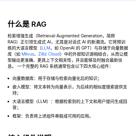
什么是 RAG
检索增强生成（Retrieval-Augmented Generation，简称
RAG）正引领生成式 AI，尤其是对话式 AI 的新潮流。它将预训
练的大语言模型（
LLM
，如 OpenAI 的 GPT）与存储于向量数据
库（如
Milvus
、
Zilliz Cloud
）中的外部知识源相结合，从而让模
型输出更准确、更具上下文相关性，并且能够及时融合最新信
息。 一个完整的 RAG 系统通常包含以下四大核心组件：
向量数据库：用于存储与检索向量化后的知识；
嵌入模型：将文本转为向量表示，为后续的相似度搜索提供支
持；
大语言模型（LLM）：根据检索到的上下文和用户提问生成回
答；
框架：负责将上述组件串联成可用的应用。