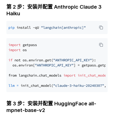
第 2 步：安装并配置 Anthropic Claude 3
Haiku
pip
 install -qU 
"langchain[anthropic]"
import
import
 os

if
 not os.environ.get(
"ANTHROPIC_API_KEY"
):

  os.environ[
"ANTHROPIC_API_KEY"
] = getpass.getpass
from langchain.chat_models 
import
init_chat_model
llm
=
 init_chat_model(
"claude-3-haiku-20240307"
, mo
第 3 步：安装并配置 HuggingFace all-
mpnet-base-v2