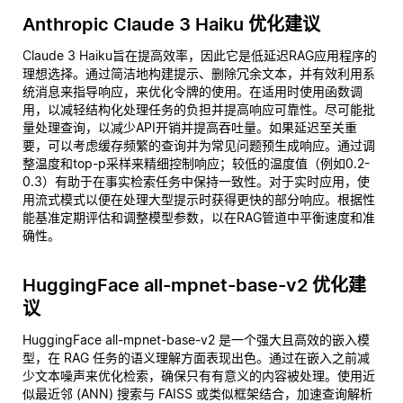
Anthropic Claude 3 Haiku 优化建议
Claude 3 Haiku旨在提高效率，因此它是低延迟RAG应用程序的
理想选择。通过简洁地构建提示、删除冗余文本，并有效利用系
统消息来指导响应，来优化令牌的使用。在适用时使用函数调
用，以减轻结构化处理任务的负担并提高响应可靠性。尽可能批
量处理查询，以减少API开销并提高吞吐量。如果延迟至关重
要，可以考虑缓存频繁的查询并为常见问题预生成响应。通过调
整温度和top-p采样来精细控制响应；较低的温度值（例如0.2-
0.3）有助于在事实检索任务中保持一致性。对于实时应用，使
用流式模式以便在处理大型提示时获得更快的部分响应。根据性
能基准定期评估和调整模型参数，以在RAG管道中平衡速度和准
确性。
HuggingFace all-mpnet-base-v2 优化建
议
HuggingFace all-mpnet-base-v2 是一个强大且高效的嵌入模
型，在 RAG 任务的语义理解方面表现出色。通过在嵌入之前减
少文本噪声来优化检索，确保只有有意义的内容被处理。使用近
似最近邻 (ANN) 搜索与 FAISS 或类似框架结合，加速查询解析