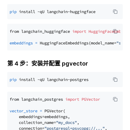
pip
from langchain_huggingface 
import
HuggingFaceEmbedd
embeddings
=
 HuggingFaceEmbeddings(model_name=
"sent
第 4 步：安装并配置 pgvector
pip
from langchain_postgres 
import
PGVector
vector_store
=
 PGVector(

    embeddings=embeddings,

    collection_name=
"my_docs"
,

    connection=
"postgresql+psycopg://..."
,
