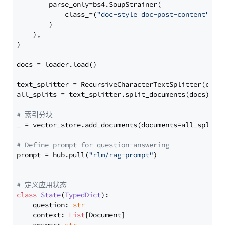
        parse_only=bs4.SoupStrainer(

            class_=(
"doc-style doc-post-content"
)

        )

    ),

)

docs = loader.load()

text_splitter = RecursiveCharacterTextSplitter(chun
all_splits = text_splitter.split_documents(docs)

# 索引分块
_ = vector_store.add_documents(documents=all_splits)
# Define prompt for question-answering
prompt = hub.pull(
"rlm/rag-prompt"
)

# 定义应用状态
class
State
(
TypedDict
):

    question: 
str
    context: 
List
[Document]
