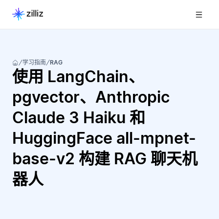
学习指南
RAG
使用 LangChain、
pgvector、Anthropic
Claude 3 Haiku 和
HuggingFace all-mpnet-
base-v2 构建 RAG 聊天机
器人