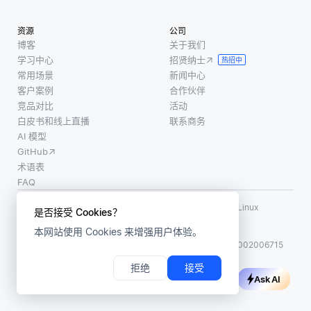
资源
公司
博客
关于我们
学习中心
招贤纳士
热招中
常用场景
新闻中心
客户案例
合作伙伴
竞品对比
活动
白皮书和线上直播
联系商务
AI 模型
GitHub
术语表
FAQ
使用条款
·
个人信息保护政策
·
数据安全政策
LF AI、LF AI & Data、Milvus，以及相关的开源项目名称为 Linux
是否接受 Cookies？
Foundation 所有商标
本网站使用 Cookies 来增强用户体验。
版权所有 ©2026 上海赜睿信息科技有限公司保留所有权利
ICP 备案:
沪ICP备2023014543号-1
沪公网安备31011002006715
拒绝
接受
Ask AI