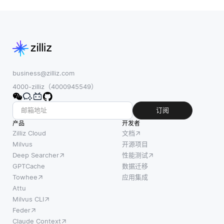
business@zilliz.com
4000-zilliz（4000945549）
订阅
产品
开发者
Zilliz Cloud
文档
Milvus
开源项目
Deep Searcher
性能测试
GPTCache
数据迁移
Towhee
应用集成
Attu
Milvus CLI
Feder
Claude Context