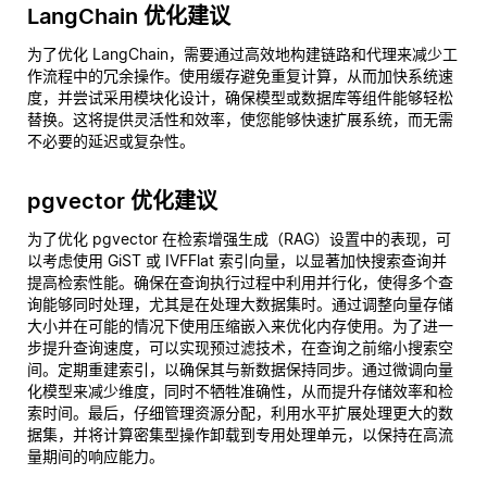
LangChain 优化建议
为了优化 LangChain，需要通过高效地构建链路和代理来减少工
作流程中的冗余操作。使用缓存避免重复计算，从而加快系统速
度，并尝试采用模块化设计，确保模型或数据库等组件能够轻松
替换。这将提供灵活性和效率，使您能够快速扩展系统，而无需
不必要的延迟或复杂性。
pgvector 优化建议
为了优化 pgvector 在检索增强生成（RAG）设置中的表现，可
以考虑使用 GiST 或 IVFFlat 索引向量，以显著加快搜索查询并
提高检索性能。确保在查询执行过程中利用并行化，使得多个查
询能够同时处理，尤其是在处理大数据集时。通过调整向量存储
大小并在可能的情况下使用压缩嵌入来优化内存使用。为了进一
步提升查询速度，可以实现预过滤技术，在查询之前缩小搜索空
间。定期重建索引，以确保其与新数据保持同步。通过微调向量
化模型来减少维度，同时不牺牲准确性，从而提升存储效率和检
索时间。最后，仔细管理资源分配，利用水平扩展处理更大的数
据集，并将计算密集型操作卸载到专用处理单元，以保持在高流
量期间的响应能力。