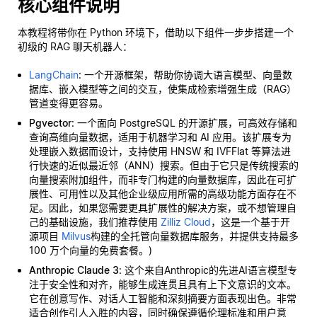
核心组件说明
本教程将带你在 Python 环境下，借助以下组件一步步搭建一个
初级的 RAG 聊天机器人：
LangChain
: 一个开源框架，帮助你协调大语言模型、向量数
据库、嵌入模型等之间的交互，使集成检索增强生成（RAG）
管道变得更容易。
Pgvector
: 一个面向 PostgreSQL 的开源扩展，可高效存储和
查询高维向量数据，适用于机器学习和 AI 应用。该扩展专为
处理嵌入数据而设计，支持使用 HNSW 和 IVFFlat 等算法进
行快速的近似最近邻（ANN）搜索。但由于它只是传统搜索的
向量搜索附加组件，而非专门构建的向量数据库，因此在可扩
展性、可用性以及其他企业级应用所需的高级功能方面存在不
足。因此，如果您需要更具扩展性的解决方案，或不想管理自
己的基础设施，我们推荐使用
Zilliz Cloud
，这是一个基于开
源项目
Milvus
构建的全托管向量数据库服务，并提供支持最多
100 万个向量的免费套餐。)
Anthropic Claude 3
: 这个来自Anthropic的先进AI语言模型专
注于安全性和对齐，能够生成连贯且具有上下文意识的文本。
它在创意写作、对话人工智能和深刻摘要方面表现出色。非常
适合创作引人入胜的内容，同时确保遵循伦理标准和用户意