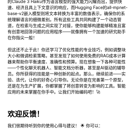
的Claude 3 Haiku作为语言模型的强大能力闪耀而出，提供快
速、经济且具上下文意识的响应，而Hugging Face的all-mpnet-
base-v2嵌入模型则将文本转换为丰富的数值表示，确保你的系
统理解语言的细微差别。所有这些工具共同构建了一个动态管
道，在检索与生成之间实现了对接，使你能够构建能够精准且富
有创意地回答问题的应用程序——就像拥有一个加速的研究助手
在你指尖一般！
但这还不止于此！你还学习了优化性能的专业技巧，例如调整块
大小和微调检索策略，甚至发现了如何使用免费的RAG成本计算
器来帮助你平衡速度、准确性和预算。现在想象一下各种可能性
——个性化聊天机器人、智能文档分析器，甚至是AI驱动的辅导
员。你所获得的技能是一种创新的起点。那么，继续前进——实
验、迭代，让你的好奇心引导你。无论你是在完善第一个原型，
还是在为生产扩展，你都掌握了将创意转变为影响的工具。智能
应用的未来掌握在你手中。让我们开始编码吧！🚀
欢迎反馈！
我们很期待听到你的使用心得与建议！ 🌟 你可以：