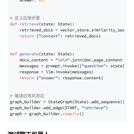
    answer: 
str
# 定义应用步骤
def
retrieve
(
state: State
):

    retrieved_docs = vector_store.similarity_search
return
 {
"context"
: retrieved_docs}

def
generate
(
state: State
):

    docs_content = 
"\n\n"
.join(doc.page_content 
for
    messages = prompt.invoke({
"question"
: state[
"qu
    response = llm.invoke(messages)

return
 {
"answer"
: response.content}

# 编译应用并测试
graph_builder = StateGraph(State).add_sequence([retr
graph_builder.add_edge(START, 
"retrieve"
)

graph = graph_builder.
compile