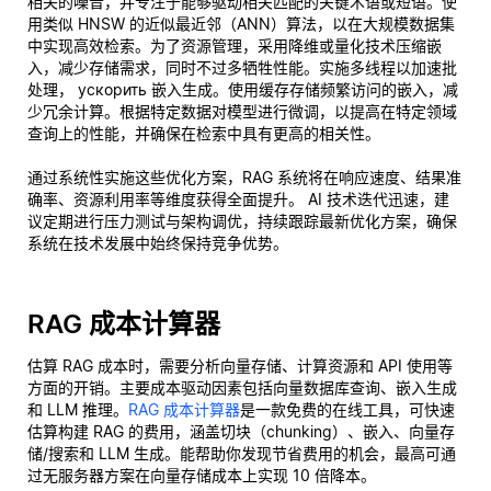
相关的噪音，并专注于能够驱动相关匹配的关键术语或短语。使
用类似 HNSW 的近似最近邻（ANN）算法，以在大规模数据集
中实现高效检索。为了资源管理，采用降维或量化技术压缩嵌
入，减少存储需求，同时不过多牺牲性能。实施多线程以加速批
处理， ускорить 嵌入生成。使用缓存存储频繁访问的嵌入，减
少冗余计算。根据特定数据对模型进行微调，以提高在特定领域
查询上的性能，并确保在检索中具有更高的相关性。
通过系统性实施这些优化方案，RAG 系统将在响应速度、结果准
确率、资源利用率等维度获得全面提升。 AI 技术迭代迅速，建
议定期进行压力测试与架构调优，持续跟踪最新优化方案，确保
系统在技术发展中始终保持竞争优势。
RAG 成本计算器
估算 RAG 成本时，需要分析向量存储、计算资源和 API 使用等
方面的开销。主要成本驱动因素包括向量数据库查询、嵌入生成
和 LLM 推理。
RAG 成本计算器
是一款免费的在线工具，可快速
估算构建 RAG 的费用，涵盖切块（chunking）、嵌入、向量存
储/搜索和 LLM 生成。能帮助你发现节省费用的机会，最高可通
过无服务器方案在向量存储成本上实现 10 倍降本。