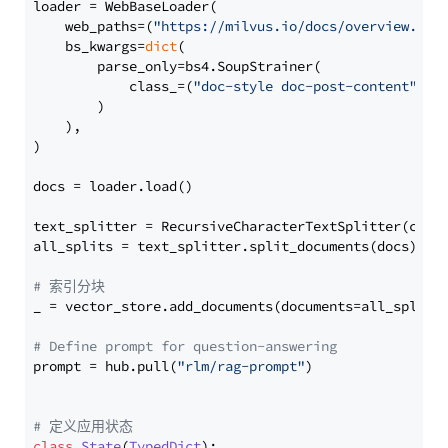
loader = WebBaseLoader(

    web_paths=(
"https://milvus.io/docs/overview.md"
,
    bs_kwargs=
dict
(

        parse_only=bs4.SoupStrainer(

            class_=(
"doc-style doc-post-content"
)

        )

    ),

)

docs = loader.load()

text_splitter = RecursiveCharacterTextSplitter(chun
all_splits = text_splitter.split_documents(docs)

# 索引分块
_ = vector_store.add_documents(documents=all_splits)
# Define prompt for question-answering
prompt = hub.pull(
"rlm/rag-prompt"
)

# 定义应用状态
class
State
(
TypedDict
):
