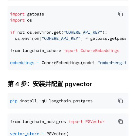
import
import
 os

if
 not os.environ.get(
"COHERE_API_KEY"
):

  os.environ[
"COHERE_API_KEY"
] = getpass.getpass(
"E
from langchain_cohere 
import
CohereEmbeddings
embeddings
=
 CohereEmbeddings(model=
"embed-english-
第 4 步：安装并配置 pgvector
pip
from langchain_postgres 
import
PGVector
vector_store
=
 PGVector(
