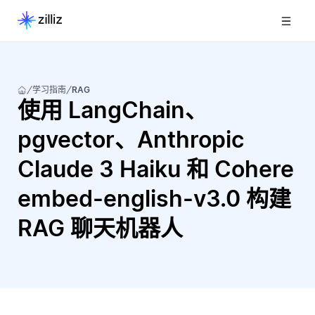
学习指南
RAG
使用 LangChain、
pgvector、Anthropic
Claude 3 Haiku 和 Cohere
embed-english-v3.0 构建
RAG 聊天机器人