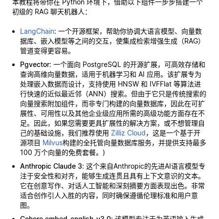
本教程将带你在 Python 环境下，借助以下组件一步步搭建一个
初级的 RAG 聊天机器人：
LangChain
: 一个开源框架，帮助你协调大语言模型、向量数
据库、嵌入模型等之间的交互，使集成检索增强生成（RAG）
管道变得更容易。
Pgvector
: 一个面向 PostgreSQL 的开源扩展，可高效存储和
查询高维向量数据，适用于机器学习和 AI 应用。该扩展专为
处理嵌入数据而设计，支持使用 HNSW 和 IVFFlat 等算法进
行快速的近似最近邻（ANN）搜索。但由于它只是传统搜索的
向量搜索附加组件，而非专门构建的向量数据库，因此在可扩
展性、可用性以及其他企业级应用所需的高级功能方面存在不
足。因此，如果您需要更具扩展性的解决方案，或不想管理自
己的基础设施，我们推荐使用
Zilliz Cloud
，这是一个基于开
源项目
Milvus
构建的全托管向量数据库服务，并提供支持最多
100 万个向量的免费套餐。)
Anthropic Claude 3
: 这个来自Anthropic的先进AI语言模型专
注于安全性和对齐，能够生成连贯且具有上下文意识的文本。
它在创意写作、对话人工智能和深刻摘要方面表现出色。非常
适合创作引人入胜的内容，同时确保遵循伦理标准和用户意
图。
Cohere embed-english-v3.0
: 该模型专注于为英语输入生成