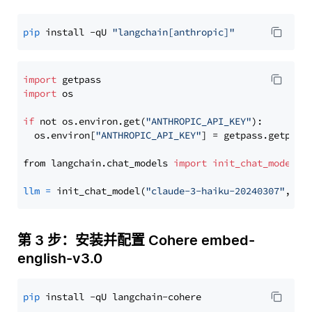
pip
 install -qU 
"langchain[anthropic]"
import
import
 os

if
 not os.environ.get(
"ANTHROPIC_API_KEY"
):

  os.environ[
"ANTHROPIC_API_KEY"
] = getpass.getpass
from langchain.chat_models 
import
init_chat_model
llm
=
 init_chat_model(
"claude-3-haiku-20240307"
, mo
第 3 步：安装并配置 Cohere embed-
english-v3.0
pip