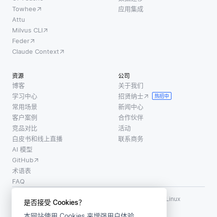
Towhee
应用集成
Attu
Milvus CLI
Feder
Claude Context
资源
公司
博客
关于我们
学习中心
招贤纳士
热招中
常用场景
新闻中心
客户案例
合作伙伴
竞品对比
活动
白皮书和线上直播
联系商务
AI 模型
GitHub
术语表
FAQ
使用条款
·
个人信息保护政策
·
数据安全政策
LF AI、LF AI & Data、Milvus，以及相关的开源项目名称为 Linux
是否接受 Cookies？
Foundation 所有商标
本网站使用 Cookies 来增强用户体验。
版权所有 ©2026 上海赜睿信息科技有限公司保留所有权利