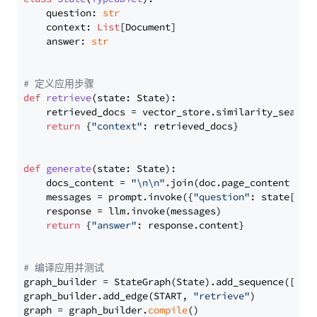
    question: 
str
    context: 
List
[Document]

    answer: 
str
# 定义应用步骤
def
retrieve
(
state: State
):

    retrieved_docs = vector_store.similarity_search
return
 {
"context"
: retrieved_docs}

def
generate
(
state: State
):

    docs_content = 
"\n\n"
.join(doc.page_content 
for
    messages = prompt.invoke({
"question"
: state[
"qu
    response = llm.invoke(messages)

return
 {
"answer"
: response.content}

# 编译应用并测试
graph_builder = StateGraph(State).add_sequence([retr
graph_builder.add_edge(START, 
"retrieve"
)

graph = graph_builder.
compile