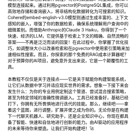
模型连接起来。通过利用pgvector的PostgreSQL集成，你可以
高效地存储和查询嵌入，将非结构化数据转化为可搜索的知识。
Cohere的embed-english-v3.0模型则通过生成丰富的、上下文
感知的嵌入，增强了你的数据检索，确保系统理解用户查询中的
细微差别。而借助Anthropic的Claude 3 Haiku，你得到了一个
快速、经济的LLM，它提供基于检索上下文的精确、自然流畅的
答案——不再是泛泛而谈的回复！在此过程中，你掌握了优化技
巧，如调整块大小以改善检索和在pgvector中使用索引策略来加
速相似性搜索。而且，你探索的那个免费的RAG成本计算器呢？
对于预算你的AI项目，避免意外支出来说，它是一个颠覆性的工
具。
本教程不仅仅是关于连接点——它是关于赋能你构建智能系统，
让它们
从数据中学习
并
适应
现实世界的需求。想象一下接下来会
发生什么：为你的专业用例定制这个管道、尝试混合搜索策略，
甚至为特定领域的准确性微调嵌入。工具已经准备好，基础已经
打下，你拥有无所畏惧地进行迭代的技能。那么，继续吧——拿
着这个蓝图，进行调整，扩展并使之成为你的。无论你是在构建
下一代聊天机器人、研究助手，还是企业知识中心，你现在都具
备了智能、快速和自信地进行创新的能力。由AI驱动的应用程序
的未来等待你来塑造。让我们开始构建吧！🚀