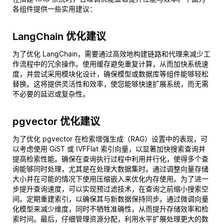
各组件提供一些实用建议：
LangChain 优化建议
为了优化 LangChain，需要通过高效地构建链路和代理来减少工
作流程中的冗余操作。使用缓存避免重复计算，从而加快系统速
度，并尝试采用模块化设计，确保模型或数据库等组件能够轻松
替换。这将提供灵活性和效率，使您能够快速扩展系统，而无需
不必要的延迟或复杂性。
pgvector 优化建议
为了优化 pgvector 在检索增强生成（RAG）设置中的表现，可
以考虑使用 GiST 或 IVFFlat 索引向量，以显著加快搜索查询并
提高检索性能。确保在查询执行过程中利用并行化，使得多个查
询能够同时处理，尤其是在处理大数据集时。通过调整向量存储
大小并在可能的情况下使用压缩嵌入来优化内存使用。为了进一
步提升查询速度，可以实现预过滤技术，在查询之前缩小搜索空
间。定期重建索引，以确保其与新数据保持同步。通过微调向量
化模型来减少维度，同时不牺牲准确性，从而提升存储效率和检
索时间。最后，仔细管理资源分配，利用水平扩展处理更大的数