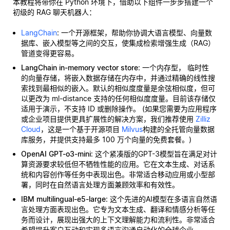
本教程将带你在 Python 环境下，借助以下组件一步步搭建一个
初级的 RAG 聊天机器人：
LangChain
: 一个开源框架，帮助你协调大语言模型、向量数
据库、嵌入模型等之间的交互，使集成检索增强生成（RAG）
管道变得更容易。
LangChain in-memory vector store
: 一个内存型，
临时性
的向量存储，将嵌入数据存储在内存中，并通过精确的线性搜
索找到最相似的嵌入。默认的相似度度量是余弦相似度，但可
以更改为 ml-distance 支持的任何相似度度量。目前该存储仅
适用于演示，不支持 ID 或删除操作。 (如果您需要为应用程序
或企业项目提供更具扩展性的解决方案，我们推荐使用
Zilliz
Cloud
，这是一个基于开源项目
Milvus
构建的全托管向量数据
库服务，并提供支持最多 100 万个向量的免费套餐。)
OpenAI GPT-o3-mini
: 这个紧凑版的GPT-3模型旨在满足对计
算资源要求较低但不牺牲性能的应用。它在文本生成、对话系
统和内容创作等任务中表现出色。非常适合移动应用或小型部
署，同时在自然语言处理方面兼顾效率和有效性。
IBM multilingual-e5-large
: 这个先进的AI模型在多语言自然语
言处理方面表现出色。它专为文本生成、翻译和情感分析等任
务而设计，展现出强大的上下文理解能力和流利性。非常适合
希望提升客户互动和实现多语言沟通自动化的全球企业。