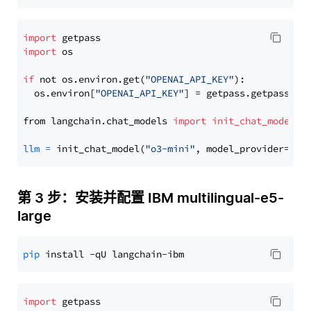
import
import
 os

if
 not os.environ.get(
"OPENAI_API_KEY"
):

  os.environ[
"OPENAI_API_KEY"
] = getpass.getpass(
"E
from langchain.chat_models 
import
init_chat_model
llm
=
 init_chat_model(
"o3-mini"
, model_provider=
"op
第 3 步：安装并配置 IBM multilingual-e5-
large
pip
import