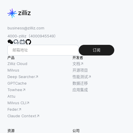
business@zilliz.com
4000-zilliz（4000945549）
订阅
产品
开发者
Zilliz Cloud
文档
Milvus
开源项目
Deep Searcher
性能测试
GPTCache
数据迁移
Towhee
应用集成
Attu
Milvus CLI
Feder
Claude Context
资源
公司