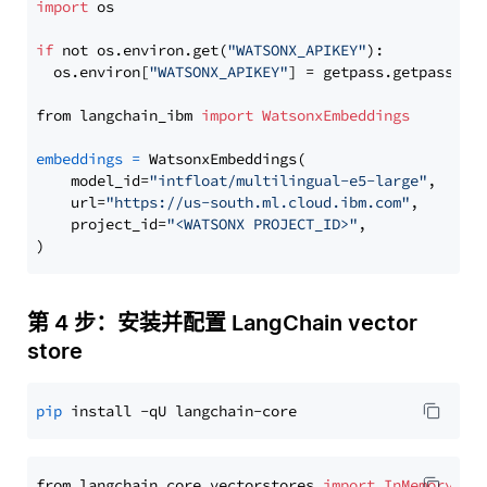
import
 os

if
 not os.environ.get(
"WATSONX_APIKEY"
):

  os.environ[
"WATSONX_APIKEY"
] = getpass.getpass(
"E
from langchain_ibm 
import
WatsonxEmbeddings
embeddings
=
 WatsonxEmbeddings(

    model_id=
"intfloat/multilingual-e5-large"
,

    url=
"https://us-south.ml.cloud.ibm.com"
,

    project_id=
"<WATSONX PROJECT_ID>"
,

第 4 步：安装并配置 LangChain vector
store
pip
from langchain_core.vectorstores 
import
InMemoryVec