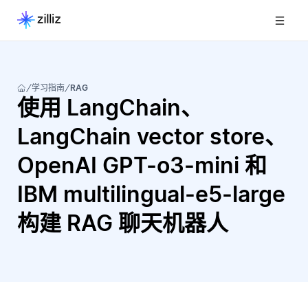
学习指南
RAG
使用 LangChain、
LangChain vector store、
OpenAI GPT-o3-mini 和
IBM multilingual-e5-large
构建 RAG 聊天机器人