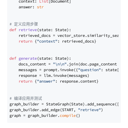
    context: 
List
[Document]

    answer: 
str
# 定义应用步骤
def
retrieve
(
state: State
):

    retrieved_docs = vector_store.similarity_search
return
 {
"context"
: retrieved_docs}

def
generate
(
state: State
):

    docs_content = 
"\n\n"
.join(doc.page_content 
for
    messages = prompt.invoke({
"question"
: state[
"qu
    response = llm.invoke(messages)

return
 {
"answer"
: response.content}

# 编译应用并测试
graph_builder = StateGraph(State).add_sequence([retr
graph_builder.add_edge(START, 
"retrieve"
)

graph = graph_builder.
compile