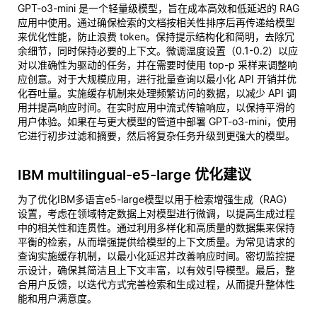
GPT-o3-mini 是一个轻量级模型，旨在成本高效和低延迟的 RAG
应用中使用。通过确保检索的文档按相关性排序后再传递给模型
来优化性能，防止浪费 token。保持提示结构化和简明，去除冗
余细节，同时保持必要的上下文。微调温度设置（0.1-0.2）以应
对以准确性为驱动的任务，并在需要时使用 top-p 采样来调整响
应创意。对于大规模应用，进行批量查询以最小化 API 开销并优
化吞吐量。实施缓存机制来处理频繁访问的数据，以减少 API 调
用并提高响应时间。在实时应用中流式传输响应，以保持平滑的
用户体验。如果在与更大模型的管道中部署 GPT-o3-mini，使用
它进行初步过滤和摘要，然后将复杂任务升级到更强大的模型。
IBM multilingual-e5-large 优化建议
为了优化IBM多语言e5-large模型以用于检索增强生成（RAG）
设置，考虑在领域特定数据上对模型进行微调，以提高生成过程
中的相关性和连贯性。通过利用多样化和高质量的数据集来保持
平衡的检索，从而增强提供给模型的上下文质量。为常见请求的
查询实施缓存机制，以最小化延迟并改善响应时间。密切监控提
示设计，确保其简洁且上下文丰富，以有效引导模型。最后，整
合用户反馈，以迭代方式完善检索和生成过程，从而提升整体性
能和用户满意度。