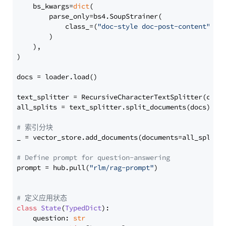
    bs_kwargs=
dict
(

        parse_only=bs4.SoupStrainer(

            class_=(
"doc-style doc-post-content"
)

        )

    ),

)

docs = loader.load()

text_splitter = RecursiveCharacterTextSplitter(chun
all_splits = text_splitter.split_documents(docs)

# 索引分块
_ = vector_store.add_documents(documents=all_splits)
# Define prompt for question-answering
prompt = hub.pull(
"rlm/rag-prompt"
)

# 定义应用状态
class
State
(
TypedDict
):

    question: 
str