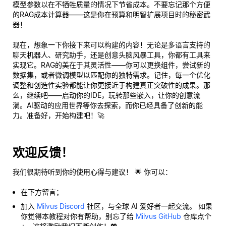
模型参数以在不牺牲质量的情况下节省成本。不要忘记那个方便
的RAG成本计算器——这是你在预算和明智扩展项目时的秘密武
器！
现在，想象一下你接下来可以构建的内容！无论是多语言支持的
聊天机器人、研究助手，还是创意头脑风暴工具，你都有工具来
实现它。RAG的美在于其灵活性——你可以更换组件，尝试新的
数据集，或者微调模型以匹配你的独特需求。记住，每一个优化
调整和创造性实验都能让你更接近于构建真正突破性的成果。那
么，继续吧——启动你的IDE，玩转那些嵌入，让你的创意流
淌。AI驱动的应用世界等你去探索，而你已经具备了创新的能
力。准备好，开始
构建
吧！🚀
欢迎反馈！
我们很期待听到你的使用心得与建议！ 🌟 你可以：
在下方留言；
加入
Milvus Discord
社区，与全球 AI 爱好者一起交流。 如果
你觉得本教程对你有帮助，别忘了给
Milvus GitHub
仓库点个