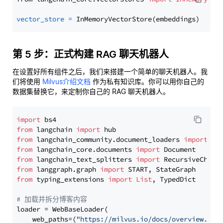
vector_store
=
第 5 步：正式构建 RAG 聊天机器人
在设置好所有组件之后，我们来搭建一个简单的聊天机器人。我
们将使用
Milvus介绍文档
作为私有知识库。你可以用你自己的
数据集替换它，来定制你自己的 RAG 聊天机器人。
import
from
 langchain 
import
from
 langchain_community.document_loaders 
import
from
 langchain_core.documents 
import
from
 langchain_text_splitters 
import
from
 langgraph.graph 
import
from
 typing_extensions 
import
List
, TypedDict

# 加载并拆分博客内容
loader = WebBaseLoader(

    web_paths=(
"https://milvus.io/docs/overview.md"
,