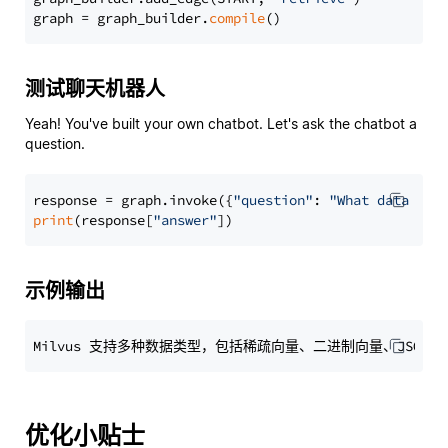
graph = graph_builder.
compile
测试聊天机器人
Yeah! You've built your own chatbot. Let's ask the chatbot a
question.
response = graph.invoke({
"question"
: 
"What data typ
print
(response[
"answer"
示例输出
优化小贴士