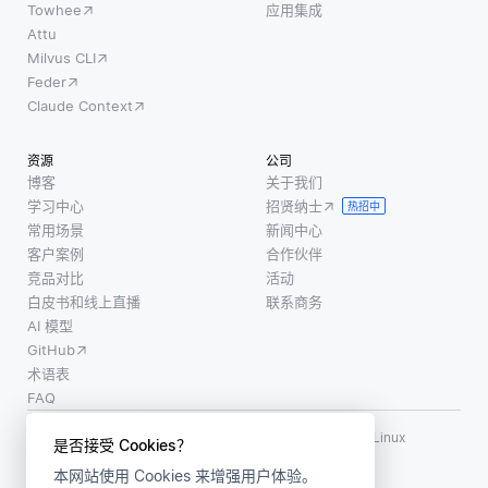
Towhee
应用集成
Attu
Milvus CLI
Feder
Claude Context
资源
公司
博客
关于我们
学习中心
招贤纳士
热招中
常用场景
新闻中心
客户案例
合作伙伴
竞品对比
活动
白皮书和线上直播
联系商务
AI 模型
GitHub
术语表
FAQ
使用条款
·
个人信息保护政策
·
数据安全政策
LF AI、LF AI & Data、Milvus，以及相关的开源项目名称为 Linux
是否接受 Cookies？
Foundation 所有商标
本网站使用 Cookies 来增强用户体验。
版权所有 ©2026 上海赜睿信息科技有限公司保留所有权利