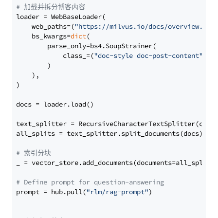
# 加载并拆分博客内容
loader = WebBaseLoader(

    web_paths=(
"https://milvus.io/docs/overview.md"
,
    bs_kwargs=
dict
(

        parse_only=bs4.SoupStrainer(

            class_=(
"doc-style doc-post-content"
)

        )

    ),

)

docs = loader.load()

text_splitter = RecursiveCharacterTextSplitter(chun
all_splits = text_splitter.split_documents(docs)

# 索引分块
_ = vector_store.add_documents(documents=all_splits)
# Define prompt for question-answering
prompt = hub.pull(
"rlm/rag-prompt"
)
