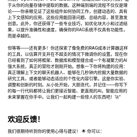
于从你的向量存储中提取的数据。这种端到端的流程不仅仅是理
论——你亲眼见证了这些组件如何协同工作，创建动态的、具有
上下文感知的应用，这些应用能回答问题、总结内容，甚至激发
创意。此外，你还获得了一些专业技巧，如优化块大小和过滤结
果，以提升准确性和速度，确保你的RAG系统不仅具有功能性，
而是
卓越的
。
但等等——还有更多！你还探索了像
免费的RAG成本计算器
这样
的工具，以估算开支并在不超支的情况下微调你的设置。现在你
已经看到了如何将框架、数据库和模型缝合成一个有凝聚力的AI
强大系统，真正的冒险才刚刚开始。想象一下你将构建的应用：
真正理解上下文的聊天机器人、能够在几秒钟内挖掘大量数据的
研究工具，或者能够动态适应的个性化内容引擎。这是你实验、
调整和创新的时刻。从小处开始，大胆迭代，并记住——你写下
的每一行代码都将让我们更接近智能、更直观的AI。智能应用的
未来掌握在你手中。让我们一起构建一些惊人的东西吧！🚀"
欢迎反馈！
我们很期待听到你的使用心得与建议！ 🌟 你可以：