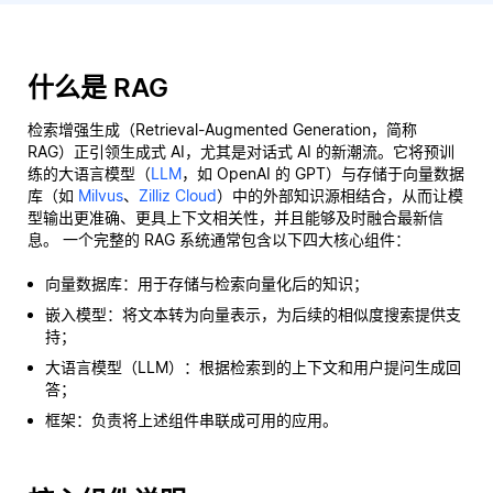
什么是 RAG
检索增强生成（Retrieval-Augmented Generation，简称
RAG）正引领生成式 AI，尤其是对话式 AI 的新潮流。它将预训
练的大语言模型（
LLM
，如 OpenAI 的 GPT）与存储于向量数据
库（如
Milvus
、
Zilliz Cloud
）中的外部知识源相结合，从而让模
型输出更准确、更具上下文相关性，并且能够及时融合最新信
息。 一个完整的 RAG 系统通常包含以下四大核心组件：
向量数据库：用于存储与检索向量化后的知识；
嵌入模型：将文本转为向量表示，为后续的相似度搜索提供支
持；
大语言模型（LLM）：根据检索到的上下文和用户提问生成回
答；
框架：负责将上述组件串联成可用的应用。