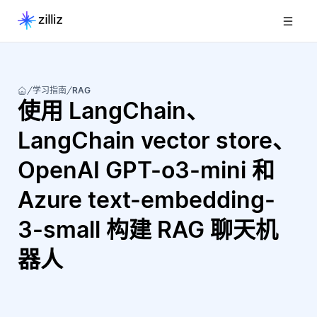
学习指南
RAG
使用 LangChain、
LangChain vector store、
OpenAI GPT-o3-mini 和
Azure text-embedding-
3-small 构建 RAG 聊天机
器人