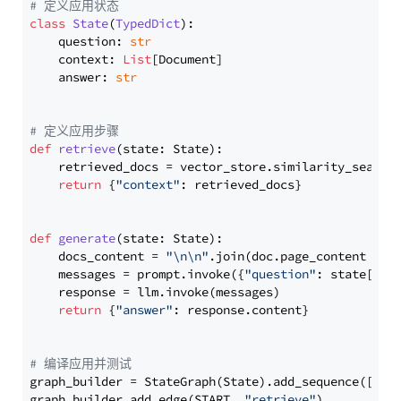
# 定义应用状态
class
State
(
TypedDict
):

    question: 
str
    context: 
List
[Document]

    answer: 
str
# 定义应用步骤
def
retrieve
(
state: State
):

    retrieved_docs = vector_store.similarity_search
return
 {
"context"
: retrieved_docs}

def
generate
(
state: State
):

    docs_content = 
"\n\n"
.join(doc.page_content 
for
    messages = prompt.invoke({
"question"
: state[
"qu
    response = llm.invoke(messages)

return
 {
"answer"
: response.content}

# 编译应用并测试
graph_builder = StateGraph(State).add_sequence([retr
graph_builder.add_edge(START, 
"retrieve"
)
