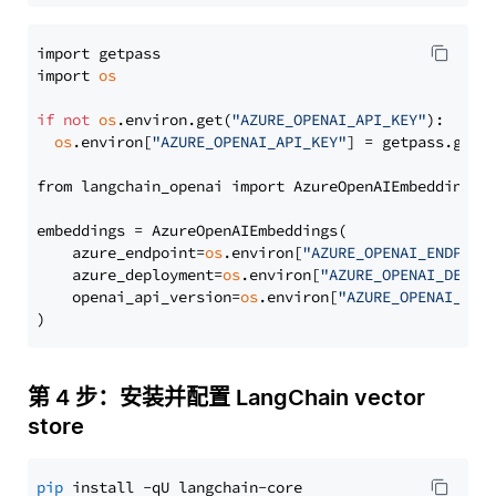
import getpass

import 
os
if
not
os
.environ.get(
"AZURE_OPENAI_API_KEY"
):

os
.environ[
"AZURE_OPENAI_API_KEY"
] = getpass.getp
from langchain_openai import AzureOpenAIEmbeddings

embeddings = AzureOpenAIEmbeddings(

    azure_endpoint=
os
.environ[
"AZURE_OPENAI_ENDPOIN
    azure_deployment=
os
.environ[
"AZURE_OPENAI_DEPLO
    openai_api_version=
os
.environ[
"AZURE_OPENAI_API
第 4 步：安装并配置 LangChain vector
store
pip