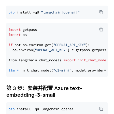
pip
 install -qU 
"langchain[openai]"
import
import
 os

if
 not os.environ.get(
"OPENAI_API_KEY"
):

  os.environ[
"OPENAI_API_KEY"
] = getpass.getpass(
"E
from langchain.chat_models 
import
init_chat_model
llm
=
 init_chat_model(
"o3-mini"
, model_provider=
"op
第 3 步：安装并配置 Azure text-
embedding-3-small
pip