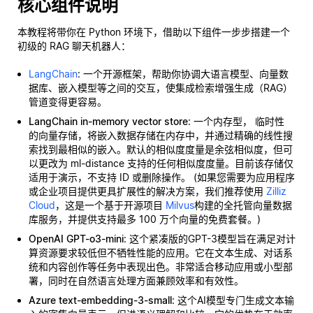
核心组件说明
本教程将带你在 Python 环境下，借助以下组件一步步搭建一个
初级的 RAG 聊天机器人：
LangChain
: 一个开源框架，帮助你协调大语言模型、向量数
据库、嵌入模型等之间的交互，使集成检索增强生成（RAG）
管道变得更容易。
LangChain in-memory vector store
: 一个内存型，
临时性
的向量存储，将嵌入数据存储在内存中，并通过精确的线性搜
索找到最相似的嵌入。默认的相似度度量是余弦相似度，但可
以更改为 ml-distance 支持的任何相似度度量。目前该存储仅
适用于演示，不支持 ID 或删除操作。 (如果您需要为应用程序
或企业项目提供更具扩展性的解决方案，我们推荐使用
Zilliz
Cloud
，这是一个基于开源项目
Milvus
构建的全托管向量数据
库服务，并提供支持最多 100 万个向量的免费套餐。)
OpenAI GPT-o3-mini
: 这个紧凑版的GPT-3模型旨在满足对计
算资源要求较低但不牺牲性能的应用。它在文本生成、对话系
统和内容创作等任务中表现出色。非常适合移动应用或小型部
署，同时在自然语言处理方面兼顾效率和有效性。
Azure text-embedding-3-small
: 这个AI模型专门生成文本输