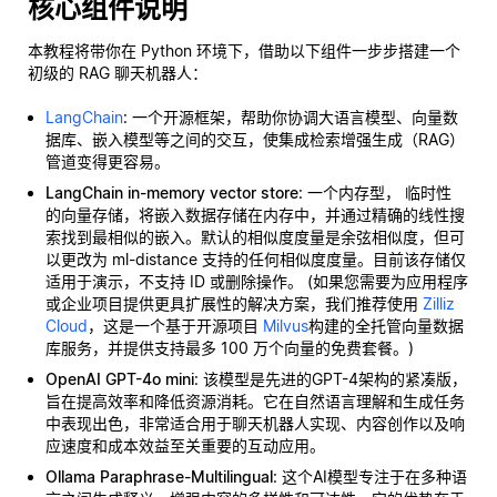
核心组件说明
本教程将带你在 Python 环境下，借助以下组件一步步搭建一个
初级的 RAG 聊天机器人：
LangChain
: 一个开源框架，帮助你协调大语言模型、向量数
据库、嵌入模型等之间的交互，使集成检索增强生成（RAG）
管道变得更容易。
LangChain in-memory vector store
: 一个内存型，
临时性
的向量存储，将嵌入数据存储在内存中，并通过精确的线性搜
索找到最相似的嵌入。默认的相似度度量是余弦相似度，但可
以更改为 ml-distance 支持的任何相似度度量。目前该存储仅
适用于演示，不支持 ID 或删除操作。 (如果您需要为应用程序
或企业项目提供更具扩展性的解决方案，我们推荐使用
Zilliz
Cloud
，这是一个基于开源项目
Milvus
构建的全托管向量数据
库服务，并提供支持最多 100 万个向量的免费套餐。)
OpenAI GPT-4o mini
: 该模型是先进的GPT-4架构的紧凑版，
旨在提高效率和降低资源消耗。它在自然语言理解和生成任务
中表现出色，非常适合用于聊天机器人实现、内容创作以及响
应速度和成本效益至关重要的互动应用。
Ollama Paraphrase-Multilingual
: 这个AI模型专注于在多种语