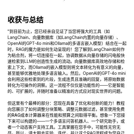
收获与总结
"到目前为止，您已经亲自见证了当您将强大的工具（如
LangChain、向量数据库（如LangChain内置的向量存储）、
OpenAI的GPT-4o mini和Ollama的多语言嵌入模型）结合在一起
时，RAG的魔力是如何生动呈现的！您了解到LangChain如何作
为粘合剂，将一切连接在一起，协调数据从向量存储的闪电般快
速检索到LLM的创造性生成的流动。向量数据库高效地存储和检
索上下文，而Ollama的嵌入模型则将文本转化为有意义的向量，
甚至能够优雅地处理多语言输入。然后，OpenAI的GPT-4o mini
会利用这些检索到的片段，生成连贯且准确的回复，将原始数据
转化为可操作的洞察。这一流程不仅仅是功能性的——它是
智能
的
、可扩展的，并随时准备以精准的方式应对现实世界的问题。
但这里有个最棒的部分：您现在具备了优化和创新的能力！教程
向您展示了如何调整分块策略、调整元数据过滤，甚至使用
免费
的RAG成本计算器
来在性能和预算之间取得平衡。想象一下您接
下来可以构建的——一个多语言问答机器人、一个研究助手，或
者一个动态客户支持工具。工具掌握在您手中，可能性无穷无
尽。所以，请大胆去实验、迭代，并让这个RAG流程成为您自己