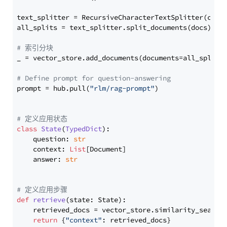
text_splitter = RecursiveCharacterTextSplitter(chun
all_splits = text_splitter.split_documents(docs)

# 索引分块
_ = vector_store.add_documents(documents=all_splits)
# Define prompt for question-answering
prompt = hub.pull(
"rlm/rag-prompt"
)

# 定义应用状态
class
State
(
TypedDict
):

    question: 
str
    context: 
List
[Document]

    answer: 
str
# 定义应用步骤
def
retrieve
(
state: State
):

    retrieved_docs = vector_store.similarity_search
return
 {
"context"
: retrieved_docs}
