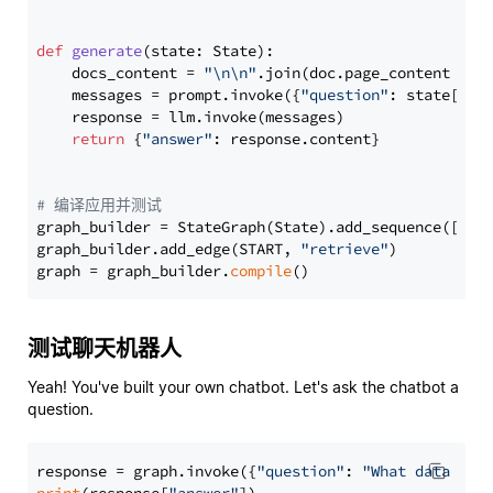
def
generate
(
state: State
):

    docs_content = 
"\n\n"
.join(doc.page_content 
for
    messages = prompt.invoke({
"question"
: state[
"qu
    response = llm.invoke(messages)

return
 {
"answer"
: response.content}

# 编译应用并测试
graph_builder = StateGraph(State).add_sequence([retr
graph_builder.add_edge(START, 
"retrieve"
)

graph = graph_builder.
compile
测试聊天机器人
Yeah! You've built your own chatbot. Let's ask the chatbot a
question.
response = graph.invoke({
"question"
: 
"What data typ