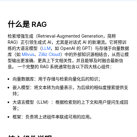
什么是 RAG
检索增强生成（Retrieval-Augmented Generation，简称
RAG）正引领生成式 AI，尤其是对话式 AI 的新潮流。它将预训
练的大语言模型（
LLM
，如 OpenAI 的 GPT）与存储于向量数据
库（如
Milvus
、
Zilliz Cloud
）中的外部知识源相结合，从而让模
型输出更准确、更具上下文相关性，并且能够及时融合最新信
息。 一个完整的 RAG 系统通常包含以下四大核心组件：
向量数据库：用于存储与检索向量化后的知识；
嵌入模型：将文本转为向量表示，为后续的相似度搜索提供支
持；
大语言模型（LLM）：根据检索到的上下文和用户提问生成回
答；
框架：负责将上述组件串联成可用的应用。