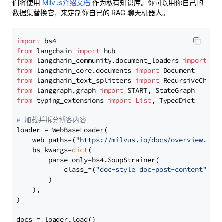
们将使用
Milvus介绍文档
作为私有知识库。你可以用你自己的
数据集替换它，来定制你自己的 RAG 聊天机器人。
import
from
 langchain 
import
from
 langchain_community.document_loaders 
import
from
 langchain_core.documents 
import
from
 langchain_text_splitters 
import
from
 langgraph.graph 
import
from
 typing_extensions 
import
List
, TypedDict

# 加载并拆分博客内容
loader = WebBaseLoader(

    web_paths=(
"https://milvus.io/docs/overview.md"
,
    bs_kwargs=
dict
(

        parse_only=bs4.SoupStrainer(

            class_=(
"doc-style doc-post-content"
)

        )

    ),

)

docs = loader.load()
