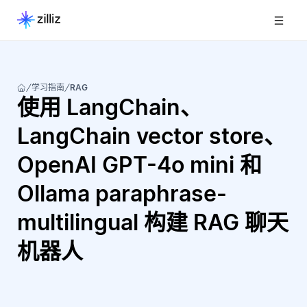
学习指南
RAG
使用 LangChain、
LangChain vector store、
OpenAI GPT-4o mini 和
Ollama paraphrase-
multilingual 构建 RAG 聊天
机器人