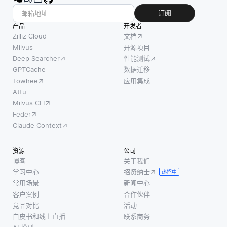
订阅
产品
开发者
Zilliz Cloud
文档
Milvus
开源项目
Deep Searcher
性能测试
GPTCache
数据迁移
Towhee
应用集成
Attu
Milvus CLI
Feder
Claude Context
资源
公司
博客
关于我们
学习中心
招贤纳士
热招中
常用场景
新闻中心
客户案例
合作伙伴
竞品对比
活动
白皮书和线上直播
联系商务