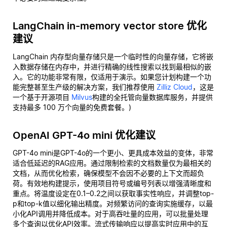
LangChain in-memory vector store 优化
建议
LangChain 内存型向量存储只是一个临时性的向量存储，它将嵌
入数据存储在内存中，并进行精确的线性搜索以找到最相似的嵌
入。它的功能非常有限，仅适用于演示。如果您计划构建一个功
能完整甚至生产级的解决方案，我们推荐使用
Zilliz Cloud
，这是
一个基于开源项目
Milvus
构建的全托管向量数据库服务，并提供
支持最多 100 万个向量的免费套餐。)
OpenAI GPT-4o mini 优化建议
GPT-4o mini是GPT-4o的一个更小、更具成本效益的变体，非常
适合低延迟的RAG应用。通过限制检索的文档数量仅为最相关的
文档，从而优化检索，确保模型不会因不必要的上下文而超负
荷。有效地构建提示，使用项目符号或编号列表以增强清晰度和
重点。将温度设定在0.1–0.2之间以获取事实性响应，并调整top-
p和top-k值以细化输出精度。对频繁访问的查询实施缓存，以最
小化API调用并降低成本。对于高吞吐量的应用，可以批量处理
多个查询以优化API效率。流式传输响应以提高实时应用中的互