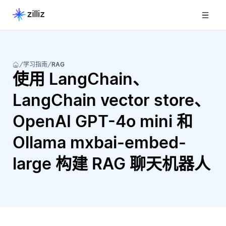
学习指南
RAG
使用 LangChain、
LangChain vector store、
OpenAI GPT-4o mini 和
Ollama mxbai-embed-
large 构建 RAG 聊天机器人