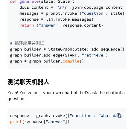
def
generate
(
state: State
):

    docs_content = 
"\n\n"
.join(doc.page_content 
for
    messages = prompt.invoke({
"question"
: state[
"qu
    response = llm.invoke(messages)

return
 {
"answer"
: response.content}

# 编译应用并测试
graph_builder = StateGraph(State).add_sequence([retr
graph_builder.add_edge(START, 
"retrieve"
)

graph = graph_builder.
compile
测试聊天机器人
Yeah! You've built your own chatbot. Let's ask the chatbot a
question.
response = graph.invoke({
"question"
: 
"What data typ
print
(response[
"answer"