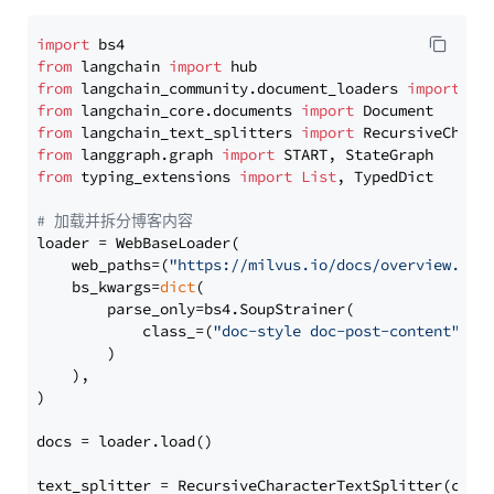
import
from
 langchain 
import
from
 langchain_community.document_loaders 
import
from
 langchain_core.documents 
import
from
 langchain_text_splitters 
import
from
 langgraph.graph 
import
from
 typing_extensions 
import
List
, TypedDict

# 加载并拆分博客内容
loader = WebBaseLoader(

    web_paths=(
"https://milvus.io/docs/overview.md"
,
    bs_kwargs=
dict
(

        parse_only=bs4.SoupStrainer(

            class_=(
"doc-style doc-post-content"
)

        )

    ),

)

docs = loader.load()

text_splitter = RecursiveCharacterTextSplitter(chun