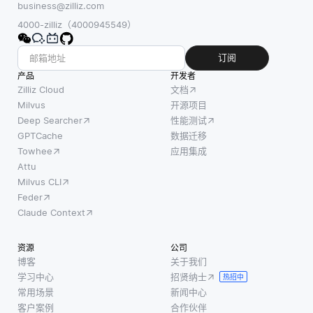
business@zilliz.com
4000-zilliz（4000945549）
订阅
产品
开发者
Zilliz Cloud
文档
Milvus
开源项目
Deep Searcher
性能测试
GPTCache
数据迁移
Towhee
应用集成
Attu
Milvus CLI
Feder
Claude Context
资源
公司
博客
关于我们
学习中心
招贤纳士
热招中
常用场景
新闻中心
客户案例
合作伙伴