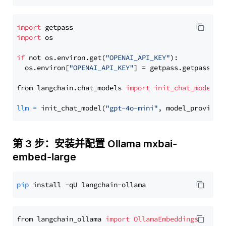
import
import
 os

if
 not os.environ.get(
"OPENAI_API_KEY"
):

  os.environ[
"OPENAI_API_KEY"
] = getpass.getpass(
"E
from langchain.chat_models 
import
init_chat_model
llm
=
 init_chat_model(
"gpt-4o-mini"
, model_provider
第 3 步：安装并配置 Ollama mxbai-
embed-large
pip
from langchain_ollama 
import
OllamaEmbeddings