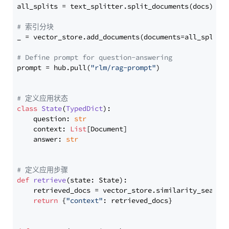
all_splits = text_splitter.split_documents(docs)

# 索引分块
_ = vector_store.add_documents(documents=all_splits)
# Define prompt for question-answering
prompt = hub.pull(
"rlm/rag-prompt"
)

# 定义应用状态
class
State
(
TypedDict
):

    question: 
str
    context: 
List
[Document]

    answer: 
str
# 定义应用步骤
def
retrieve
(
state: State
):

    retrieved_docs = vector_store.similarity_search
return
 {
"context"
: retrieved_docs}
