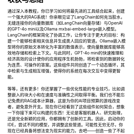
通过深入本教程，你已学习如何将最先进的工具结合起来，创建
一个强大的RAG系统！你亲眼见证了LangChain如何充当胶水，
无缝连接你的向量数据库（如LangChain向量存储）与OpenAI
的GPT-4o mini以及Ollama mxbai-embed-large嵌入模型。
LangChain的框架简化了协调工作，让你专注于更大的目标：构
建一个能够检索相关信息并生成类人回应的管道。Ollama嵌入模
型将你的原始文本转化为丰富的数值表示，使向量数据库能够高
效地存储和检索上下文。与此同时，GPT-4o mini的快速推理和
经济高效的设计使你的应用程序生机勃勃，将检索到的数据转化
为连贯、可操作的答案。这些组件共同创造了一个动态循环，其
中检索与生成相互增强，使得你的系统在每次交互中变得更智
能。
等等，还有更多！你还掌握了一些优化性能的专业技巧，比如调
整嵌入的块大小和在速度与准确性之间取得平衡。我们也不能忘
记免费的RAG成本计算器，这是为你的AI项目预算的游戏改变
者，避免意外开支。现在你已经看到了这些组件如何契合，想象
一下你接下来可以构建的东西！无论是客服机器人、研究助理，
还是完全新颖的应用，你都拥有了创新的工具。因此，启动你的
IDE，尝试不同的模型，并调整这些管道。可能性无穷无尽，你
现在已经具备将想法变为现实的能力。去吧——创造一些了不起