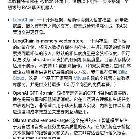
本教程将带你在 Python 环境下，借助以下组件一步步搭建一个
初级的 RAG 聊天机器人：
LangChain
: 一个开源框架，帮助你协调大语言模型、向量数
据库、嵌入模型等之间的交互，使集成检索增强生成（RAG）
管道变得更容易。
LangChain in-memory vector store
: 一个内存型，
临时性
的向量存储，将嵌入数据存储在内存中，并通过精确的线性搜
索找到最相似的嵌入。默认的相似度度量是余弦相似度，但可
以更改为 ml-distance 支持的任何相似度度量。目前该存储仅
适用于演示，不支持 ID 或删除操作。 (如果您需要为应用程序
或企业项目提供更具扩展性的解决方案，我们推荐使用
Zilliz
Cloud
，这是一个基于开源项目
Milvus
构建的全托管向量数据
库服务，并提供支持最多 100 万个向量的免费套餐。)
OpenAI GPT-4o mini
: 该模型是先进的GPT-4架构的紧凑版，
旨在提高效率和降低资源消耗。它在自然语言理解和生成任务
中表现出色，非常适合用于聊天机器人实现、内容创作以及响
应速度和成本效益至关重要的互动应用。
Ollama mxbai-embed-large
: 这个先进的人工智能模型专注
于为自然语言处理任务生成高质量的嵌入。它的优势在于捕捉
文本数据中的细微含义和关系，使其非常适合进行语义搜索、
推荐系统和内容聚类应用。