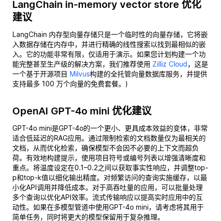
LangChain in-memory vector store 优化
建议
LangChain 内存型向量存储只是一个临时性的向量存储，它将嵌
入数据存储在内存中，并进行精确的线性搜索以找到最相似的嵌
入。它的功能非常有限，仅适用于演示。如果您计划构建一个功
能完整甚至生产级的解决方案，我们推荐使用
Zilliz Cloud
，这是
一个基于开源项目
Milvus
构建的全托管向量数据库服务，并提供
支持最多 100 万个向量的免费套餐。)
OpenAI GPT-4o mini 优化建议
GPT-4o mini是GPT-4o的一个更小、更具成本效益的变体，非常
适合低延迟的RAG应用。通过限制检索的文档数量仅为最相关的
文档，从而优化检索，确保模型不会因不必要的上下文而超负
荷。有效地构建提示，使用项目符号或编号列表以增强清晰度和
重点。将温度设定在0.1–0.2之间以获取事实性响应，并调整top-
p和top-k值以细化输出精度。对频繁访问的查询实施缓存，以最
小化API调用并降低成本。对于高吞吐量的应用，可以批量处理
多个查询以优化API效率。流式传输响应以提高实时应用中的互
动性。如果在多模型管道中使用GPT-4o mini，请考虑将其用于
简单任务，同时将更大的模型保留用于复杂推理。