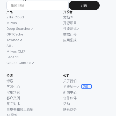
订阅
产品
开发者
Zilliz Cloud
文档
Milvus
开源项目
Deep Searcher
性能测试
GPTCache
数据迁移
Towhee
应用集成
Attu
Milvus CLI
Feder
Claude Context
资源
公司
博客
关于我们
学习中心
招贤纳士
热招中
常用场景
新闻中心
客户案例
合作伙伴
竞品对比
活动
白皮书和线上直播
联系商务
AI 模型