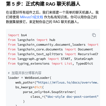
第 5 步：正式构建 RAG 聊天机器人
在设置好所有组件之后，我们来搭建一个简单的聊天机器人。我
们将使用
Milvus介绍文档
作为私有知识库。你可以用你自己的
数据集替换它，来定制你自己的 RAG 聊天机器人。
import
from
 langchain 
import
from
 langchain_community.document_loaders 
import
from
 langchain_core.documents 
import
from
 langchain_text_splitters 
import
from
 langgraph.graph 
import
from
 typing_extensions 
import
List
, TypedDict

# 加载并拆分博客内容
loader = WebBaseLoader(

    web_paths=(
"https://milvus.io/docs/overview.md"
,
    bs_kwargs=
dict
(

        parse_only=bs4.SoupStrainer(

            class_=(
"doc-style doc-post-content"
)

        )
