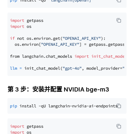
pip
 install -qU 
"langchain[openai]"
import
import
 os

if
 not os.environ.get(
"OPENAI_API_KEY"
):

  os.environ[
"OPENAI_API_KEY"
] = getpass.getpass(
"E
from langchain.chat_models 
import
init_chat_model
llm
=
 init_chat_model(
"gpt-4o"
, model_provider=
"ope
第 3 步：安装并配置 NVIDIA bge-m3
pip
import
import
 os
