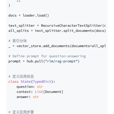
    ),

)

docs = loader.load()

text_splitter = RecursiveCharacterTextSplitter(chun
all_splits = text_splitter.split_documents(docs)

# 索引分块
_ = vector_store.add_documents(documents=all_splits)
# Define prompt for question-answering
prompt = hub.pull(
"rlm/rag-prompt"
)

# 定义应用状态
class
State
(
TypedDict
):

    question: 
str
    context: 
List
[Document]

    answer: 
str
# 定义应用步骤