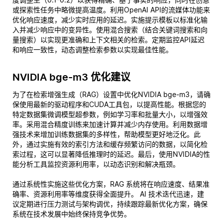
或探索性任务中略微提高温度。利用OpenAI API的流媒体功能来
优化响应速度，减少实时应用的延迟。实施提示模板以标准化输
入并减少响应中的变异性。使用混合搜索（结合关键词搜索和向
量搜索）以实现更准确和上下文相关的检索。定期监控API延迟
和响应一致性，动态调整检索参数以实现最佳性能。
NVIDIA bge-m3 优化建议
为了在检索增强生成（RAG）设置中优化NVIDIA bge-m3，请确
保使用最新的驱动程序和CUDA工具包，以提高性能。根据您的
特定数据集微调模型超参数，例如学习率和批量大小，以增强效
率。采用混合精度训练来加速计算并减少内存使用。利用数据增
强技术来增加训练数据集的多样性，帮助模型更好地泛化。此
外，通过实施有效的索引方法和缓存频繁访问的数据，以简化检
索过程，这可以显著降低推理时的延迟。最后，使用NVIDIA的性
能分析工具监控资源利用率，以动态识别和解决瓶颈。
通过系统性实施这些优化方案，RAG 系统将在响应速度、结果准
确率、资源利用率等维度获得全面提升。 AI 技术迭代迅速，建
议定期进行压力测试与架构调优，持续跟踪最新优化方案，确保
系统在技术发展中始终保持竞争优势。