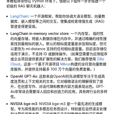
本教程将带你在 Python 环境下，借助以下组件一步步搭建一个
初级的 RAG 聊天机器人：
LangChain
: 一个开源框架，帮助你协调大语言模型、向量数
据库、嵌入模型等之间的交互，使集成检索增强生成（RAG）
管道变得更容易。
LangChain in-memory vector store
: 一个内存型，
临时性
的向量存储，将嵌入数据存储在内存中，并通过精确的线性搜
索找到最相似的嵌入。默认的相似度度量是余弦相似度，但可
以更改为 ml-distance 支持的任何相似度度量。目前该存储仅
适用于演示，不支持 ID 或删除操作。 (如果您需要为应用程序
或企业项目提供更具扩展性的解决方案，我们推荐使用
Zilliz
Cloud
，这是一个基于开源项目
Milvus
构建的全托管向量数据
库服务，并提供支持最多 100 万个向量的免费套餐。)
OpenAI GPT-4o
: 这款来自OpenAI的先进模型专注于生成高
度连贯和上下文相关的文本。它对细微语言的理解得到了提
升，在创意写作、对话代理和教育内容方面表现出色。GPT-
4o非常适合需要深入回应和创造力的应用，具有跨行业的多样
性。
NVIDIA bge-m3
: NVIDIA bge-m3 是一个最先进的生成模
型，专为高性能的多模态任务而设计，特别是在自然语言处理
和计算机视觉方面。它的优势在于实时数据处理和可扩展性，