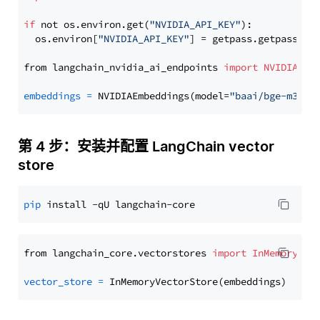
if
 not os.environ.get(
"NVIDIA_API_KEY"
):

  os.environ[
"NVIDIA_API_KEY"
] = getpass.getpass(
"E
from langchain_nvidia_ai_endpoints 
import
NVIDIAEmb
embeddings
=
 NVIDIAEmbeddings(model=
"baai/bge-m3"
第 4 步：安装并配置 LangChain vector
store
pip
from langchain_core.vectorstores 
import
InMemoryVec
vector_store
=