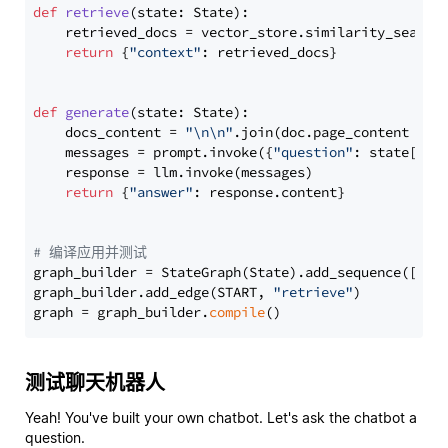
def
retrieve
(
state: State
):

    retrieved_docs = vector_store.similarity_search
return
 {
"context"
: retrieved_docs}

def
generate
(
state: State
):

    docs_content = 
"\n\n"
.join(doc.page_content 
for
    messages = prompt.invoke({
"question"
: state[
"qu
    response = llm.invoke(messages)

return
 {
"answer"
: response.content}

# 编译应用并测试
graph_builder = StateGraph(State).add_sequence([retr
graph_builder.add_edge(START, 
"retrieve"
)

graph = graph_builder.
compile
测试聊天机器人
Yeah! You've built your own chatbot. Let's ask the chatbot a
question.