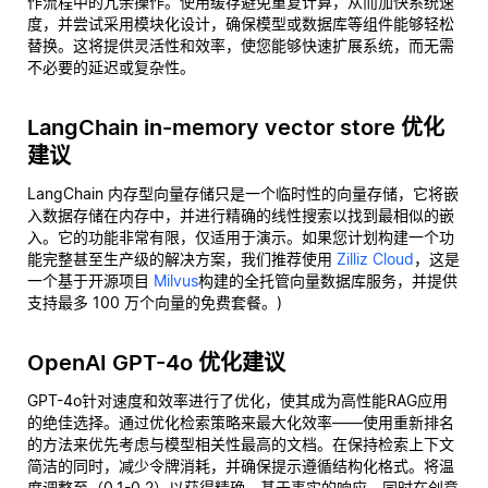
作流程中的冗余操作。使用缓存避免重复计算，从而加快系统速
度，并尝试采用模块化设计，确保模型或数据库等组件能够轻松
替换。这将提供灵活性和效率，使您能够快速扩展系统，而无需
不必要的延迟或复杂性。
LangChain in-memory vector store 优化
建议
LangChain 内存型向量存储只是一个临时性的向量存储，它将嵌
入数据存储在内存中，并进行精确的线性搜索以找到最相似的嵌
入。它的功能非常有限，仅适用于演示。如果您计划构建一个功
能完整甚至生产级的解决方案，我们推荐使用
Zilliz Cloud
，这是
一个基于开源项目
Milvus
构建的全托管向量数据库服务，并提供
支持最多 100 万个向量的免费套餐。)
OpenAI GPT-4o 优化建议
GPT-4o针对速度和效率进行了优化，使其成为高性能RAG应用
的绝佳选择。通过优化检索策略来最大化效率——使用重新排名
的方法来优先考虑与模型相关性最高的文档。在保持检索上下文
简洁的同时，减少令牌消耗，并确保提示遵循结构化格式。将温
度调整至（0.1-0.2）以获得精确、基于事实的响应，同时在创意