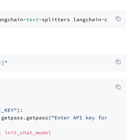
angchain-
text
i]"
I_KEY"
):

 getpass.getpass(
"Enter API key for OpenAI: "
t
init_chat_model