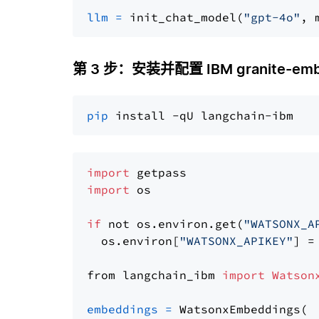
llm
=
 init_chat_model(
"gpt-4o"
, 
第 3 步：安装并配置 IBM granite-embed
pip
import
import
 os

if
 not os.environ.get(
"WATSONX_A
  os.environ[
"WATSONX_APIKEY"
] =
from langchain_ibm 
import
Watson
embeddings
=
 WatsonxEmbeddings(
