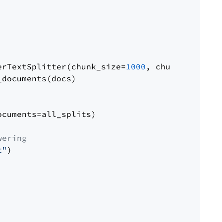
erTextSplitter(chunk_size=
1000
, chunk_overlap
documents(docs)

cuments=all_splits)

wering
t"
)
