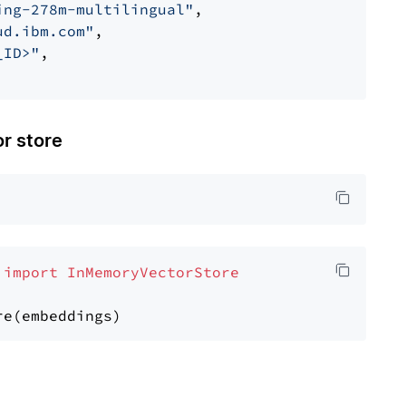
ing-278m-multilingual"
,

ud.ibm.com"
,

_ID>"
,

 store
 
import
InMemoryVectorStore