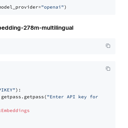
model_provider=
"openai"
ding-278m-multilingual
PIKEY"
):

 getpass.getpass(
"Enter API key for IBM watso
xEmbeddings