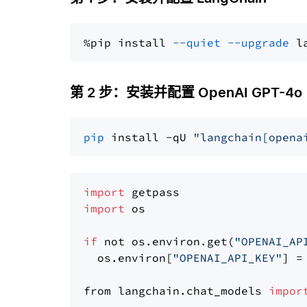
%pip install 
--quiet
--upgrade
 l
第 2 步：安装并配置 OpenAI GPT-4o
pip
 install -qU 
"langchain[opena
import
import
 os

if
 not os.environ.get(
"OPENAI_AP
  os.environ[
"OPENAI_API_KEY"
] =
from langchain.chat_models 
impor