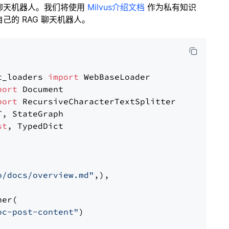
聊天机器人。我们将使用
Milvus介绍文档
作为私有知识
的 RAG 聊天机器人。
t_loaders 
import
port
port
st
, TypedDict

o/docs/overview.md"
,),

er(

oc-post-content"
)
