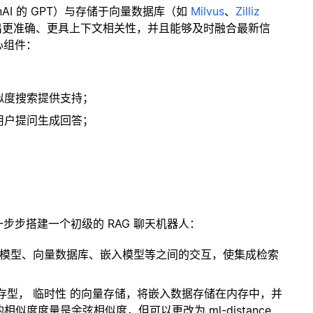
enAI 的 GPT）与存储于向量数据库（如
Milvus
、
Zilliz
出更准确、更具上下文相关性，并且能够及时融合最新信
心组件：
；
似度搜索提供支持；
用户提问生成回答；
一步步搭建一个初级的 RAG 聊天机器人：
言模型、向量数据库、嵌入模型等之间的交互，使集成检索
内存型，
临时性
的向量存储，将嵌入数据存储在内存中，并
度度量是余弦相似度，但可以更改为 ml-distance