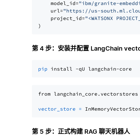
    model_id=
"ibm/granite-embedd
    url=
"https://us-south.ml.clo
    project_id=
"<WATSONX PROJECT
第 4 步：安装并配置 LangChain vector
pip
from langchain_core.vectorstores
vector_store
=
第 5 步：正式构建 RAG 聊天机器人