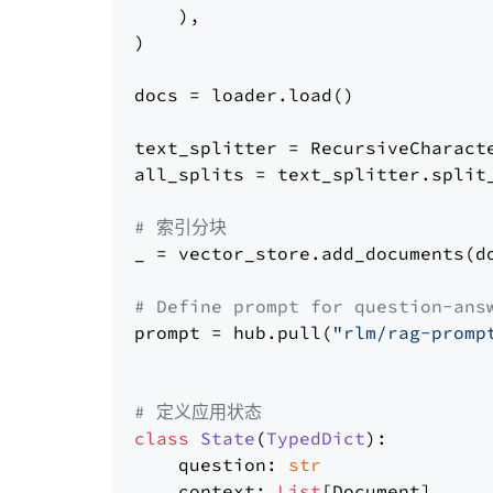
    ),

)

docs = loader.load()

text_splitter = RecursiveCharact
all_splits = text_splitter.split_
# 索引分块
_ = vector_store.add_documents(do
# Define prompt for question-ans
prompt = hub.pull(
"rlm/rag-promp
# 定义应用状态
class
State
(
TypedDict
):

    question: 
str
    context: 
List
[Document]
