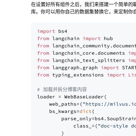
在设置好所有组件之后，我们来搭建一个简单的
库。你可以用你自己的数据集替换它，来定制你自己
import
from
 langchain 
import
from
 langchain_community.documen
from
 langchain_core.documents 
im
from
 langchain_text_splitters 
im
from
 langgraph.graph 
import
from
 typing_extensions 
import
Li
# 加载并拆分博客内容
loader = WebBaseLoader(

    web_paths=(
"https://milvus.i
    bs_kwargs=
dict
(

        parse_only=bs4.SoupStrain
            class_=(
"doc-style d
        )
