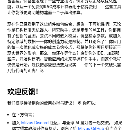
富答案。你甚至发现了一些专业技巧，例如分块策略以优化性
能，以及一个
免费的RAG成本计算器
用于估算费用——这些工具
让你能够更聪明地构建而不至于超出预算。
现在你已经看到了这些组件如何结合，想象一下可能性吧！无论
你是在构建聊天机器人、研究助手，还是定制的AI工具，你都拥
有了创新的蓝图。尝试不同的嵌入模型，调整检索参数，或加入
特定领域的数据——你的创造力就是限制。并且别忘了：你应用
的每一次优化或实施的成本节约技巧，都将使你的项目更接近于
现实世界的影响。那么，你还在等什么？启动你的IDE，加载那
些库，开始构建吧。智能应用的未来掌握在你手中，而这个教程
仅仅是开始。赶快把那些想法变为现实——你的下一个突破只需
几行代码的距离！🚀
欢迎反馈！
我们很期待听到你的使用心得与建议！ 🌟 你可以：
在下方留言；
加入
Milvus Discord
社区，与全球 AI 爱好者一起交流。 如果
你觉得本教程对你有帮助，别忘了给
Milvus GitHub
仓库点个