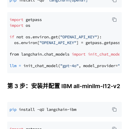
pip
 install -qU 
"langchain[openai]"
import
import
 os

if
 not os.environ.get(
"OPENAI_API_KEY"
):

  os.environ[
"OPENAI_API_KEY"
] = getpass.getpass(
"E
from langchain.chat_models 
import
init_chat_model
llm
=
 init_chat_model(
"gpt-4o"
, model_provider=
"ope
第 3 步：安装并配置 IBM all-minilm-l12-v2
pip