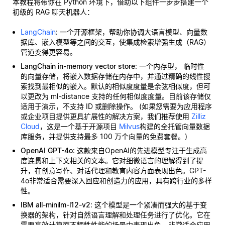
本教程将带你在 Python 环境下，借助以下组件一步步搭建一个
初级的 RAG 聊天机器人：
LangChain
: 一个开源框架，帮助你协调大语言模型、向量数
据库、嵌入模型等之间的交互，使集成检索增强生成（RAG）
管道变得更容易。
LangChain in-memory vector store
: 一个内存型，
临时性
的向量存储，将嵌入数据存储在内存中，并通过精确的线性搜
索找到最相似的嵌入。默认的相似度度量是余弦相似度，但可
以更改为 ml-distance 支持的任何相似度度量。目前该存储仅
适用于演示，不支持 ID 或删除操作。 (如果您需要为应用程序
或企业项目提供更具扩展性的解决方案，我们推荐使用
Zilliz
Cloud
，这是一个基于开源项目
Milvus
构建的全托管向量数据
库服务，并提供支持最多 100 万个向量的免费套餐。)
OpenAI GPT-4o
: 这款来自OpenAI的先进模型专注于生成高
度连贯和上下文相关的文本。它对细微语言的理解得到了提
升，在创意写作、对话代理和教育内容方面表现出色。GPT-
4o非常适合需要深入回应和创造力的应用，具有跨行业的多样
性。
IBM all-minilm-l12-v2
: 这个模型是一个紧凑而强大的基于变
换器的架构，针对自然语言理解和处理任务进行了优化。它在
需要高效计算而不牺牲性能的场景中表现出色，非常适合应用