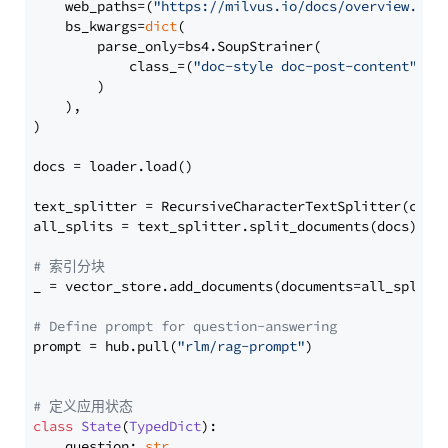
    web_paths=(
"https://milvus.io/docs/overview.md"
,
    bs_kwargs=
dict
(

        parse_only=bs4.SoupStrainer(

            class_=(
"doc-style doc-post-content"
)

        )

    ),

)

docs = loader.load()

text_splitter = RecursiveCharacterTextSplitter(chun
all_splits = text_splitter.split_documents(docs)

# 索引分块
_ = vector_store.add_documents(documents=all_splits)
# Define prompt for question-answering
prompt = hub.pull(
"rlm/rag-prompt"
)

# 定义应用状态
class
State
(
TypedDict
):

    question: 
str