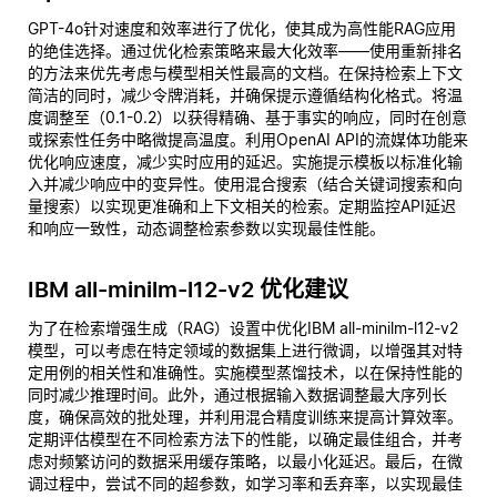
GPT-4o针对速度和效率进行了优化，使其成为高性能RAG应用
的绝佳选择。通过优化检索策略来最大化效率——使用重新排名
的方法来优先考虑与模型相关性最高的文档。在保持检索上下文
简洁的同时，减少令牌消耗，并确保提示遵循结构化格式。将温
度调整至（0.1-0.2）以获得精确、基于事实的响应，同时在创意
或探索性任务中略微提高温度。利用OpenAI API的流媒体功能来
优化响应速度，减少实时应用的延迟。实施提示模板以标准化输
入并减少响应中的变异性。使用混合搜索（结合关键词搜索和向
量搜索）以实现更准确和上下文相关的检索。定期监控API延迟
和响应一致性，动态调整检索参数以实现最佳性能。
IBM all-minilm-l12-v2 优化建议
为了在检索增强生成（RAG）设置中优化IBM all-minilm-l12-v2
模型，可以考虑在特定领域的数据集上进行微调，以增强其对特
定用例的相关性和准确性。实施模型蒸馏技术，以在保持性能的
同时减少推理时间。此外，通过根据输入数据调整最大序列长
度，确保高效的批处理，并利用混合精度训练来提高计算效率。
定期评估模型在不同检索方法下的性能，以确定最佳组合，并考
虑对频繁访问的数据采用缓存策略，以最小化延迟。最后，在微
调过程中，尝试不同的超参数，如学习率和丢弃率，以实现最佳