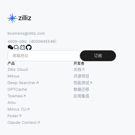
business@zilliz.com
4000-zilliz（4000945549）
订阅
产品
开发者
Zilliz Cloud
文档
Milvus
开源项目
Deep Searcher
性能测试
GPTCache
数据迁移
Towhee
应用集成
Attu
Milvus CLI
Feder
Claude Context