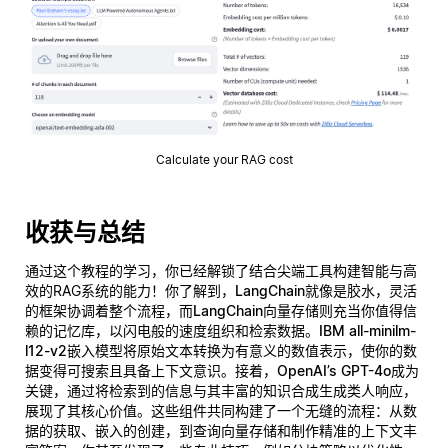
Calculate your RAG cost
收获与总结
通过这个教程的学习，你已经解锁了结合尖端工具构建智能与高
效的RAG系统的能力！你了解到，
LangChain
就像是胶水，灵活
的框架协调着整个流程，而
LangChain向量存储
则充当你值得信
赖的记忆库，以闪电般的速度组织和检索数据。
IBM all-minilm-
l12-v2
嵌入模型将原始文本转换为有意义的数值表示，使你的数
据变得
可搜索
且
具备上下文意识
。接着，
OpenAI’s GPT-4o
成为
关键，通过将检索到的信息与其丰富的知识合成生成类人响应，
展现了其核心价值。这些组件共同构建了一个无缝的流程：从数
据的获取、嵌入的创建，到查询向量存储和制作精准的上下文丰