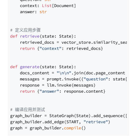
    context: 
List
[Document]

    answer: 
str
# 定义应用步骤
def
retrieve
(
state: State
):

    retrieved_docs = vector_store.similarity_search
return
 {
"context"
: retrieved_docs}

def
generate
(
state: State
):

    docs_content = 
"\n\n"
.join(doc.page_content 
for
    messages = prompt.invoke({
"question"
: state[
"qu
    response = llm.invoke(messages)

return
 {
"answer"
: response.content}

# 编译应用并测试
graph_builder = StateGraph(State).add_sequence([retr
graph_builder.add_edge(START, 
"retrieve"
)

graph = graph_builder.
compile