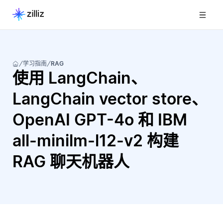
学习指南
RAG
使用 LangChain、
LangChain vector store、
OpenAI GPT-4o 和 IBM
all-minilm-l12-v2 构建
RAG 聊天机器人