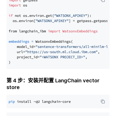
import
import
 os

if
 not os.environ.get(
"WATSONX_APIKEY"
):

  os.environ[
"WATSONX_APIKEY"
] = getpass.getpass(
"E
from langchain_ibm 
import
WatsonxEmbeddings
embeddings
=
 WatsonxEmbeddings(

    model_id=
"sentence-transformers/all-minilm-l12-
    url=
"https://us-south.ml.cloud.ibm.com"
,

    project_id=
"<WATSONX PROJECT_ID>"
,

第 4 步：安装并配置 LangChain vector
store
pip