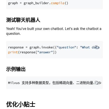
graph = graph_builder.
compile
测试聊天机器人
Yeah! You've built your own chatbot. Let's ask the chatbot a
question.
response = graph.invoke({
"question"
: 
"What data typ
print
(response[
"answer"
示例输出
优化小贴士