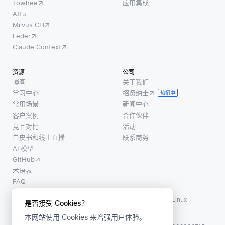
Towhee
应用集成
Attu
Milvus CLI
Feder
Claude Context
资源
公司
博客
关于我们
学习中心
招贤纳士
热招中
常用场景
新闻中心
客户案例
合作伙伴
竞品对比
活动
白皮书和线上直播
联系商务
AI 模型
GitHub
术语表
FAQ
使用条款
·
个人信息保护政策
·
数据安全政策
LF AI、LF AI & Data、Milvus，以及相关的开源项目名称为 Linux
是否接受 Cookies？
Foundation 所有商标
本网站使用 Cookies 来增强用户体验。
版权所有 ©2026 上海赜睿信息科技有限公司保留所有权利