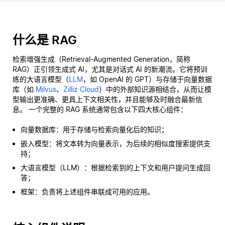
什么是 RAG
检索增强生成（Retrieval-Augmented Generation，简称
RAG）正引领生成式 AI，尤其是对话式 AI 的新潮流。它将预训
练的大语言模型（
LLM
，如 OpenAI 的 GPT）与存储于向量数据
库（如
Milvus
、
Zilliz Cloud
）中的外部知识源相结合，从而让模
型输出更准确、更具上下文相关性，并且能够及时融合最新信
息。 一个完整的 RAG 系统通常包含以下四大核心组件：
向量数据库：用于存储与检索向量化后的知识；
嵌入模型：将文本转为向量表示，为后续的相似度搜索提供支
持；
大语言模型（LLM）：根据检索到的上下文和用户提问生成回
答；
框架：负责将上述组件串联成可用的应用。