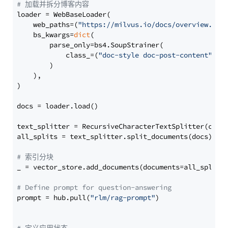
# 加载并拆分博客内容
loader = WebBaseLoader(

    web_paths=(
"https://milvus.io/docs/overview.md"
,
    bs_kwargs=
dict
(

        parse_only=bs4.SoupStrainer(

            class_=(
"doc-style doc-post-content"
)

        )

    ),

)

docs = loader.load()

text_splitter = RecursiveCharacterTextSplitter(chun
all_splits = text_splitter.split_documents(docs)

# 索引分块
_ = vector_store.add_documents(documents=all_splits)
# Define prompt for question-answering
prompt = hub.pull(
"rlm/rag-prompt"
)
