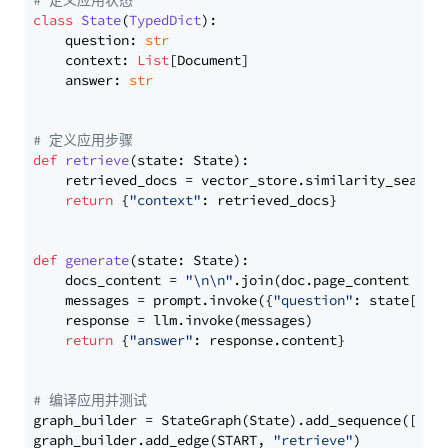
# 定义应用状态
class
State
(
TypedDict
):

    question: 
str
    context: 
List
[Document]

    answer: 
str
# 定义应用步骤
def
retrieve
(
state: State
):

    retrieved_docs = vector_store.similarity_search
return
 {
"context"
: retrieved_docs}

def
generate
(
state: State
):

    docs_content = 
"\n\n"
.join(doc.page_content 
for
    messages = prompt.invoke({
"question"
: state[
"qu
    response = llm.invoke(messages)

return
 {
"answer"
: response.content}

# 编译应用并测试
graph_builder = StateGraph(State).add_sequence([retr
graph_builder.add_edge(START, 
"retrieve"
)
