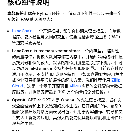
核心组件说明
本教程将带你在 Python 环境下，借助以下组件一步步搭建一个
初级的 RAG 聊天机器人：
LangChain
: 一个开源框架，帮助你协调大语言模型、向量数
据库、嵌入模型等之间的交互，使集成检索增强生成（RAG）
管道变得更容易。
LangChain in-memory vector store
: 一个内存型，
临时性
的向量存储，将嵌入数据存储在内存中，并通过精确的线性搜
索找到最相似的嵌入。默认的相似度度量是余弦相似度，但可
以更改为 ml-distance 支持的任何相似度度量。目前该存储仅
适用于演示，不支持 ID 或删除操作。 (如果您需要为应用程序
或企业项目提供更具扩展性的解决方案，我们推荐使用
Zilliz
Cloud
，这是一个基于开源项目
Milvus
构建的全托管向量数据
库服务，并提供支持最多 100 万个向量的免费套餐。)
OpenAI GPT-4
: GPT-4 是 OpenAI 的先进语言模型，旨在实
现全面理解和上下文感知的文本生成。它在创意写作、复杂问
题解决和细致对话方面表现出色，适用于内容创作、辅导和交
互式人工智能等应用。其强大的能力使其能以深度和连贯性处
理各种主题。