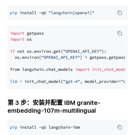
pip
 install -qU 
"langchain[openai]"
import
import
 os

if
 not os.environ.get(
"OPENAI_API_KEY"
):

  os.environ[
"OPENAI_API_KEY"
] = getpass.getpass(
"E
from langchain.chat_models 
import
init_chat_model
llm
=
 init_chat_model(
"gpt-4"
, model_provider=
"open
第 3 步：安装并配置 IBM granite-
embedding-107m-multilingual
pip