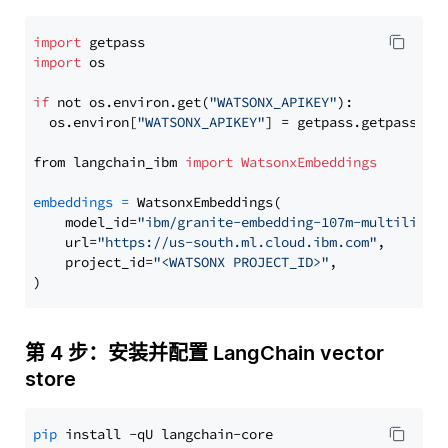
import
import
 os

if
 not os.environ.get(
"WATSONX_APIKEY"
):

  os.environ[
"WATSONX_APIKEY"
] = getpass.getpass(
"E
from langchain_ibm 
import
WatsonxEmbeddings
embeddings
=
 WatsonxEmbeddings(

    model_id=
"ibm/granite-embedding-107m-multilingu
    url=
"https://us-south.ml.cloud.ibm.com"
,

    project_id=
"<WATSONX PROJECT_ID>"
,

第 4 步：安装并配置 LangChain vector
store
pip