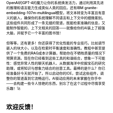
OpenAI的GPT-4
的魔力让你的系统焕发活力，通过利用其先进
的推理和语言能力生成类似人类的回应。还有
IBM granite-
embedding-107m-multilingual
模型，将文本转变为丰富且有意
义的嵌入，确保你的系统理解不同语言和上下文中的细微差别。
这些组件共同形成了一条无缝的管道，既能检索准确的信息，又
能制作智能的、上下文相关的回答——就像给你的AI装上了超强
大脑，并赋予它一个丰富的图书馆！
但等等，还有更多！你还获得了优化性能的专业技巧，比如调节
嵌入的块大小，以及在检索时平衡速度和准确性。教程中甚至提
供了一个
免费的RAG成本计算器
，帮助你在不牺牲质量的情况下
预算资源。现在你已经看到这些工具的和谐结合，想象一下可能
性：感觉异常人性的聊天机器人、从数据海洋中挖掘宝石的研究
助理，或将知识与想象力结合的创意工具。最棒的是什么？你已
经准备好
今天
就开始了。所以启动你的IDE，尝试这些组件，调
整你的管道直到它流畅运行。AI驱动应用的未来掌握在你手中
——去构建一些令人惊艳的东西，别忘了在这个过程中尽情享受
乐趣！🚀
欢迎反馈！