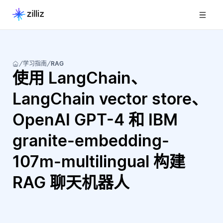
学习指南
RAG
使用 LangChain、
LangChain vector store、
OpenAI GPT-4 和 IBM
granite-embedding-
107m-multilingual 构建
RAG 聊天机器人