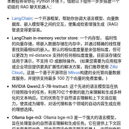
本教程将带你在 Python 环境下，借助以下组件一步步搭建一个
初级的 RAG 聊天机器人：
LangChain
: 一个开源框架，帮助你协调大语言模型、向量数
据库、嵌入模型等之间的交互，使集成检索增强生成（RAG）
管道变得更容易。
LangChain in-memory vector store
: 一个内存型，
临时性
的向量存储，将嵌入数据存储在内存中，并通过精确的线性搜
索找到最相似的嵌入。默认的相似度度量是余弦相似度，但可
以更改为 ml-distance 支持的任何相似度度量。目前该存储仅
适用于演示，不支持 ID 或删除操作。 (如果您需要为应用程序
或企业项目提供更具扩展性的解决方案，我们推荐使用
Zilliz
Cloud
，这是一个基于开源项目
Milvus
构建的全托管向量数据
库服务，并提供支持最多 100 万个向量的免费套餐。)
NVIDIA Qwen2.5-7B-Instruct
: 这个先进的语言模型旨在执
行按照指令的任务，利用70亿个参数的能力来理解和生成多样
化的文本响应。它的优势在于自然语言理解和上下文适应能
力，使其成为辅导、对话代理和各个领域的自动内容生成应用
的理想选择。
Ollama bge-m3
: Ollama bge-m3 是一个强大的语言模型，
旨在处理复杂的自然语言理解和生成任务。它在提供上下文回
应方面表现出色，因此非常适合用于聊天机器人、内容创作和