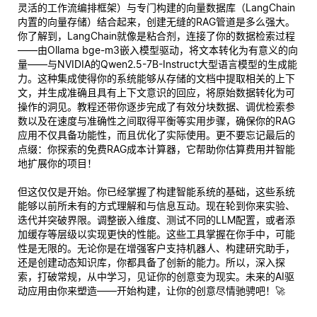
灵活的工作流编排框架）与专门构建的向量数据库（LangChain
内置的向量存储）结合起来，创建无缝的RAG管道是多么强大。
你了解到，LangChain就像是粘合剂，连接了你的数据检索过程
——由Ollama bge-m3嵌入模型驱动，将文本转化为有意义的向
量——与NVIDIA的Qwen2.5-7B-Instruct大型语言模型的生成能
力。这种集成使得你的系统能够从存储的文档中提取相关的上下
文，并生成准确且具有上下文意识的回应，将原始数据转化为可
操作的洞见。教程还带你逐步完成了有效分块数据、调优检索参
数以及在速度与准确性之间取得平衡等实用步骤，确保你的RAG
应用不仅具备功能性，而且优化了实际使用。更不要忘记最后的
点缀：你探索的免费RAG成本计算器，它帮助你估算费用并智能
地扩展你的项目！
但这仅仅是开始。你已经掌握了构建智能系统的基础，这些系统
能够以前所未有的方式理解和与信息互动。现在轮到你来实验、
迭代并突破界限。调整嵌入维度、测试不同的LLM配置，或者添
加缓存等层级以实现更快的性能。这些工具掌握在你手中，可能
性是无限的。无论你是在增强客户支持机器人、构建研究助手，
还是创建动态知识库，你都具备了创新的能力。所以，深入探
索，打破常规，从中学习，见证你的创意变为现实。未来的AI驱
动应用由你来塑造——开始构建，让你的创意尽情驰骋吧！🚀