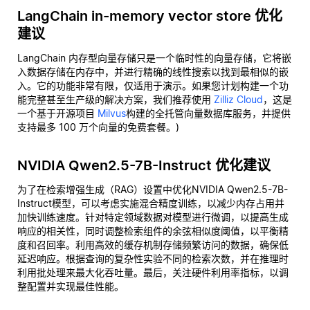
LangChain in-memory vector store 优化
建议
LangChain 内存型向量存储只是一个临时性的向量存储，它将嵌
入数据存储在内存中，并进行精确的线性搜索以找到最相似的嵌
入。它的功能非常有限，仅适用于演示。如果您计划构建一个功
能完整甚至生产级的解决方案，我们推荐使用
Zilliz Cloud
，这是
一个基于开源项目
Milvus
构建的全托管向量数据库服务，并提供
支持最多 100 万个向量的免费套餐。)
NVIDIA Qwen2.5-7B-Instruct 优化建议
为了在检索增强生成（RAG）设置中优化NVIDIA Qwen2.5-7B-
Instruct模型，可以考虑实施混合精度训练，以减少内存占用并
加快训练速度。针对特定领域数据对模型进行微调，以提高生成
响应的相关性，同时调整检索组件的余弦相似度阈值，以平衡精
度和召回率。利用高效的缓存机制存储频繁访问的数据，确保低
延迟响应。根据查询的复杂性实验不同的检索次数，并在推理时
利用批处理来最大化吞吐量。最后，关注硬件利用率指标，以调
整配置并实现最佳性能。