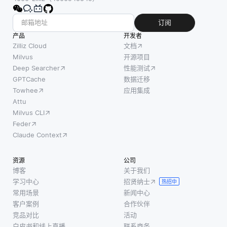
订阅
产品
开发者
Zilliz Cloud
文档
Milvus
开源项目
Deep Searcher
性能测试
GPTCache
数据迁移
Towhee
应用集成
Attu
Milvus CLI
Feder
Claude Context
资源
公司
博客
关于我们
学习中心
招贤纳士
热招中
常用场景
新闻中心
客户案例
合作伙伴
竞品对比
活动
白皮书和线上直播
联系商务