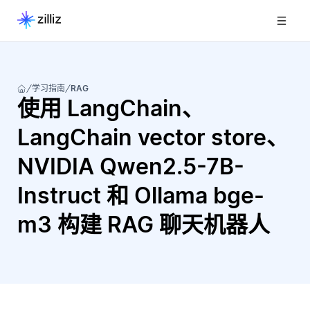
学习指南
RAG
使用 LangChain、
LangChain vector store、
NVIDIA Qwen2.5-7B-
Instruct 和 Ollama bge-
m3 构建 RAG 聊天机器人