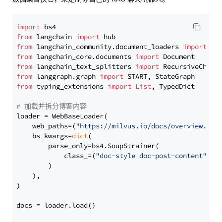
import
from
 langchain 
import
from
 langchain_community.document_loaders 
import
from
 langchain_core.documents 
import
from
 langchain_text_splitters 
import
from
 langgraph.graph 
import
from
 typing_extensions 
import
List
, TypedDict

# 加载并拆分博客内容
loader = WebBaseLoader(

    web_paths=(
"https://milvus.io/docs/overview.md"
,
    bs_kwargs=
dict
(

        parse_only=bs4.SoupStrainer(

            class_=(
"doc-style doc-post-content"
)

        )

    ),

)

docs = loader.load()
