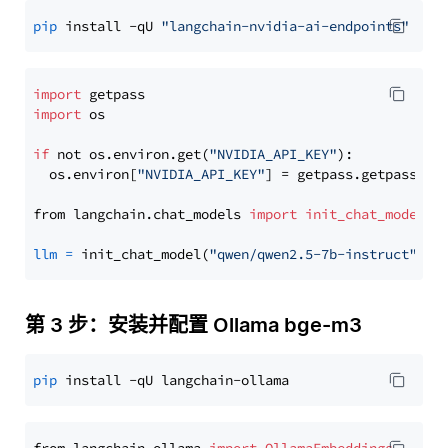
pip
 install -qU 
"langchain-nvidia-ai-endpoints"
import
import
 os

if
 not os.environ.get(
"NVIDIA_API_KEY"
):

  os.environ[
"NVIDIA_API_KEY"
] = getpass.getpass(
"E
from langchain.chat_models 
import
init_chat_model
llm
=
 init_chat_model(
"qwen/qwen2.5-7b-instruct"
, m
第 3 步：安装并配置 Ollama bge-m3
pip