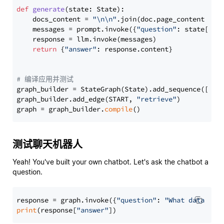
def
generate
(
state: State
):

    docs_content = 
"\n\n"
.join(doc.page_content 
for
    messages = prompt.invoke({
"question"
: state[
"qu
    response = llm.invoke(messages)

return
 {
"answer"
: response.content}

# 编译应用并测试
graph_builder = StateGraph(State).add_sequence([retr
graph_builder.add_edge(START, 
"retrieve"
)

graph = graph_builder.
compile
测试聊天机器人
Yeah! You've built your own chatbot. Let's ask the chatbot a
question.
response = graph.invoke({
"question"
: 
"What data typ
print
(response[
"answer"