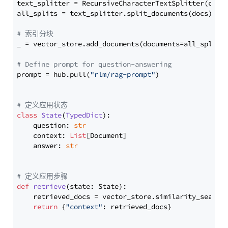
text_splitter = RecursiveCharacterTextSplitter(chun
all_splits = text_splitter.split_documents(docs)

# 索引分块
_ = vector_store.add_documents(documents=all_splits)
# Define prompt for question-answering
prompt = hub.pull(
"rlm/rag-prompt"
)

# 定义应用状态
class
State
(
TypedDict
):

    question: 
str
    context: 
List
[Document]

    answer: 
str
# 定义应用步骤
def
retrieve
(
state: State
):

    retrieved_docs = vector_store.similarity_search
return
 {
"context"
: retrieved_docs}
