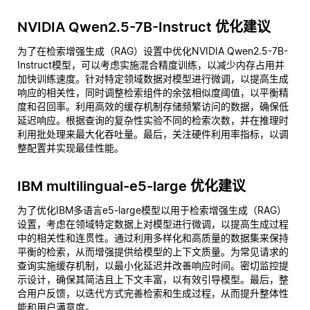
NVIDIA Qwen2.5-7B-Instruct 优化建议
为了在检索增强生成（RAG）设置中优化NVIDIA Qwen2.5-7B-
Instruct模型，可以考虑实施混合精度训练，以减少内存占用并
加快训练速度。针对特定领域数据对模型进行微调，以提高生成
响应的相关性，同时调整检索组件的余弦相似度阈值，以平衡精
度和召回率。利用高效的缓存机制存储频繁访问的数据，确保低
延迟响应。根据查询的复杂性实验不同的检索次数，并在推理时
利用批处理来最大化吞吐量。最后，关注硬件利用率指标，以调
整配置并实现最佳性能。
IBM multilingual-e5-large 优化建议
为了优化IBM多语言e5-large模型以用于检索增强生成（RAG）
设置，考虑在领域特定数据上对模型进行微调，以提高生成过程
中的相关性和连贯性。通过利用多样化和高质量的数据集来保持
平衡的检索，从而增强提供给模型的上下文质量。为常见请求的
查询实施缓存机制，以最小化延迟并改善响应时间。密切监控提
示设计，确保其简洁且上下文丰富，以有效引导模型。最后，整
合用户反馈，以迭代方式完善检索和生成过程，从而提升整体性
能和用户满意度。