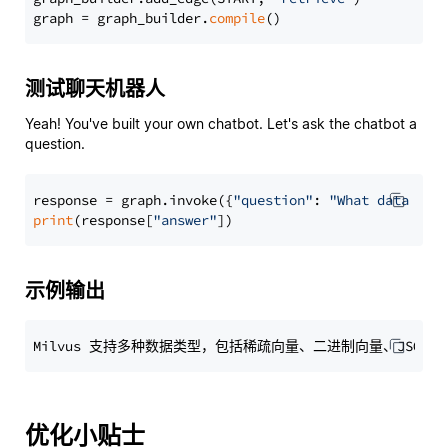
graph = graph_builder.
compile
测试聊天机器人
Yeah! You've built your own chatbot. Let's ask the chatbot a
question.
response = graph.invoke({
"question"
: 
"What data typ
print
(response[
"answer"
示例输出
优化小贴士