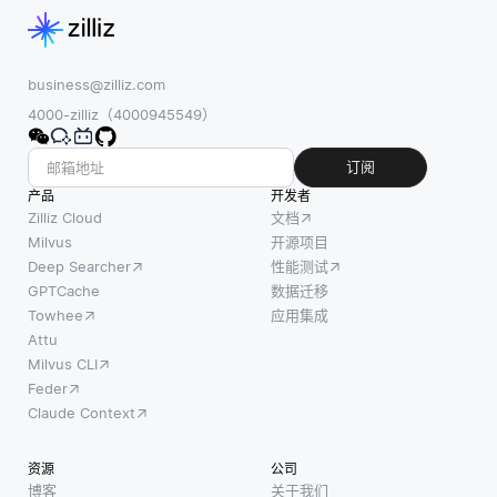
business@zilliz.com
4000-zilliz（4000945549）
订阅
产品
开发者
Zilliz Cloud
文档
Milvus
开源项目
Deep Searcher
性能测试
GPTCache
数据迁移
Towhee
应用集成
Attu
Milvus CLI
Feder
Claude Context
资源
公司
博客
关于我们