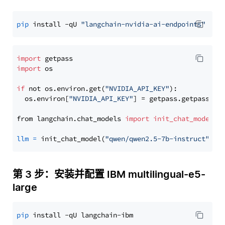
pip
 install -qU 
"langchain-nvidia-ai-endpoints"
import
import
 os

if
 not os.environ.get(
"NVIDIA_API_KEY"
):

  os.environ[
"NVIDIA_API_KEY"
] = getpass.getpass(
"E
from langchain.chat_models 
import
init_chat_model
llm
=
 init_chat_model(
"qwen/qwen2.5-7b-instruct"
, m
第 3 步：安装并配置 IBM multilingual-e5-
large
pip