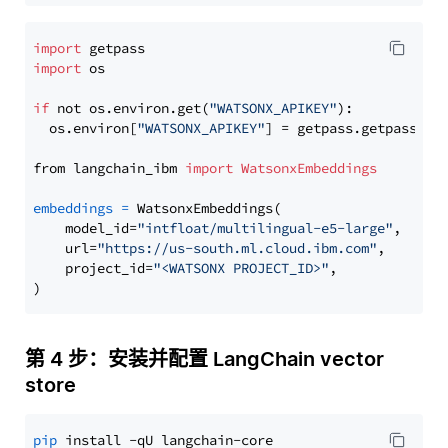
import
import
 os

if
 not os.environ.get(
"WATSONX_APIKEY"
):

  os.environ[
"WATSONX_APIKEY"
] = getpass.getpass(
"E
from langchain_ibm 
import
WatsonxEmbeddings
embeddings
=
 WatsonxEmbeddings(

    model_id=
"intfloat/multilingual-e5-large"
,

    url=
"https://us-south.ml.cloud.ibm.com"
,

    project_id=
"<WATSONX PROJECT_ID>"
,

第 4 步：安装并配置 LangChain vector
store
pip