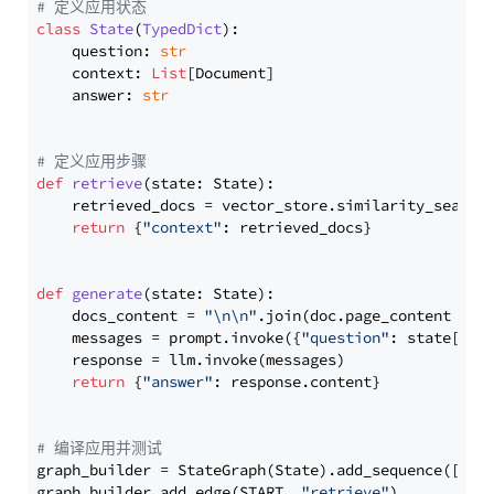
# 定义应用状态
class
State
(
TypedDict
):

    question: 
str
    context: 
List
[Document]

    answer: 
str
# 定义应用步骤
def
retrieve
(
state: State
):

    retrieved_docs = vector_store.similarity_search
return
 {
"context"
: retrieved_docs}

def
generate
(
state: State
):

    docs_content = 
"\n\n"
.join(doc.page_content 
for
    messages = prompt.invoke({
"question"
: state[
"qu
    response = llm.invoke(messages)

return
 {
"answer"
: response.content}

# 编译应用并测试
graph_builder = StateGraph(State).add_sequence([retr
graph_builder.add_edge(START, 
"retrieve"
)
