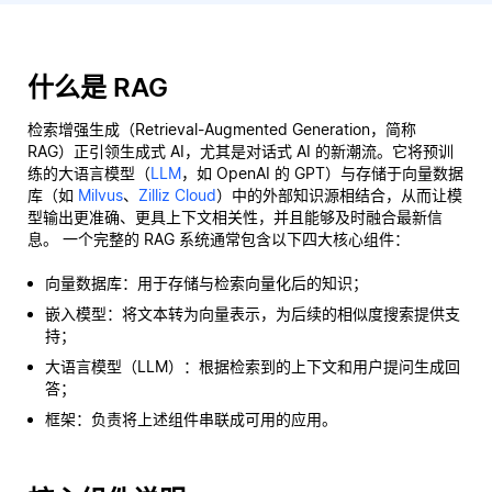
什么是 RAG
检索增强生成（Retrieval-Augmented Generation，简称
RAG）正引领生成式 AI，尤其是对话式 AI 的新潮流。它将预训
练的大语言模型（
LLM
，如 OpenAI 的 GPT）与存储于向量数据
库（如
Milvus
、
Zilliz Cloud
）中的外部知识源相结合，从而让模
型输出更准确、更具上下文相关性，并且能够及时融合最新信
息。 一个完整的 RAG 系统通常包含以下四大核心组件：
向量数据库：用于存储与检索向量化后的知识；
嵌入模型：将文本转为向量表示，为后续的相似度搜索提供支
持；
大语言模型（LLM）：根据检索到的上下文和用户提问生成回
答；
框架：负责将上述组件串联成可用的应用。