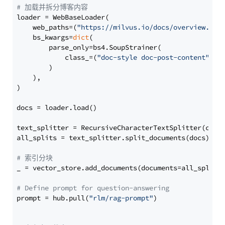
# 加载并拆分博客内容
loader = WebBaseLoader(

    web_paths=(
"https://milvus.io/docs/overview.md"
,
    bs_kwargs=
dict
(

        parse_only=bs4.SoupStrainer(

            class_=(
"doc-style doc-post-content"
)

        )

    ),

)

docs = loader.load()

text_splitter = RecursiveCharacterTextSplitter(chun
all_splits = text_splitter.split_documents(docs)

# 索引分块
_ = vector_store.add_documents(documents=all_splits)
# Define prompt for question-answering
prompt = hub.pull(
"rlm/rag-prompt"
)
