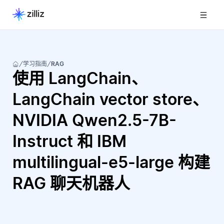
学习指南
RAG
使用 LangChain、
LangChain vector store、
NVIDIA Qwen2.5-7B-
Instruct 和 IBM
multilingual-e5-large 构建
RAG 聊天机器人