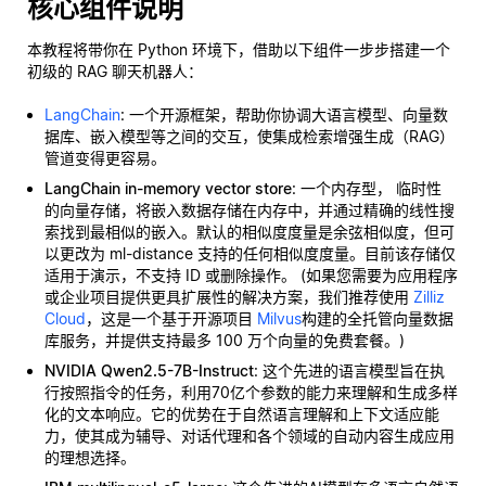
核心组件说明
本教程将带你在 Python 环境下，借助以下组件一步步搭建一个
初级的 RAG 聊天机器人：
LangChain
: 一个开源框架，帮助你协调大语言模型、向量数
据库、嵌入模型等之间的交互，使集成检索增强生成（RAG）
管道变得更容易。
LangChain in-memory vector store
: 一个内存型，
临时性
的向量存储，将嵌入数据存储在内存中，并通过精确的线性搜
索找到最相似的嵌入。默认的相似度度量是余弦相似度，但可
以更改为 ml-distance 支持的任何相似度度量。目前该存储仅
适用于演示，不支持 ID 或删除操作。 (如果您需要为应用程序
或企业项目提供更具扩展性的解决方案，我们推荐使用
Zilliz
Cloud
，这是一个基于开源项目
Milvus
构建的全托管向量数据
库服务，并提供支持最多 100 万个向量的免费套餐。)
NVIDIA Qwen2.5-7B-Instruct
: 这个先进的语言模型旨在执
行按照指令的任务，利用70亿个参数的能力来理解和生成多样
化的文本响应。它的优势在于自然语言理解和上下文适应能
力，使其成为辅导、对话代理和各个领域的自动内容生成应用
的理想选择。