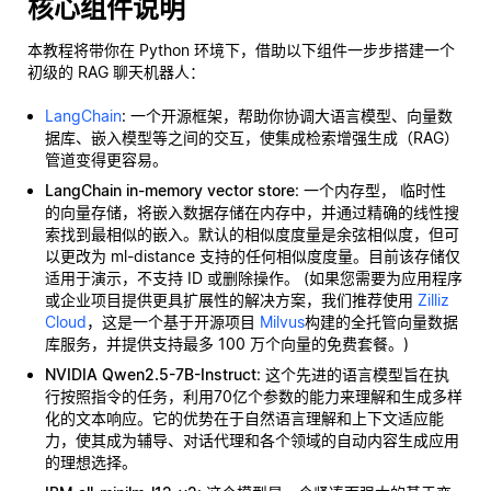
核心组件说明
本教程将带你在 Python 环境下，借助以下组件一步步搭建一个
初级的 RAG 聊天机器人：
LangChain
: 一个开源框架，帮助你协调大语言模型、向量数
据库、嵌入模型等之间的交互，使集成检索增强生成（RAG）
管道变得更容易。
LangChain in-memory vector store
: 一个内存型，
临时性
的向量存储，将嵌入数据存储在内存中，并通过精确的线性搜
索找到最相似的嵌入。默认的相似度度量是余弦相似度，但可
以更改为 ml-distance 支持的任何相似度度量。目前该存储仅
适用于演示，不支持 ID 或删除操作。 (如果您需要为应用程序
或企业项目提供更具扩展性的解决方案，我们推荐使用
Zilliz
Cloud
，这是一个基于开源项目
Milvus
构建的全托管向量数据
库服务，并提供支持最多 100 万个向量的免费套餐。)
NVIDIA Qwen2.5-7B-Instruct
: 这个先进的语言模型旨在执
行按照指令的任务，利用70亿个参数的能力来理解和生成多样
化的文本响应。它的优势在于自然语言理解和上下文适应能
力，使其成为辅导、对话代理和各个领域的自动内容生成应用
的理想选择。