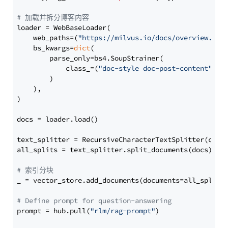
# 加载并拆分博客内容
loader = WebBaseLoader(

    web_paths=(
"https://milvus.io/docs/overview.md"
,
    bs_kwargs=
dict
(

        parse_only=bs4.SoupStrainer(

            class_=(
"doc-style doc-post-content"
)

        )

    ),

)

docs = loader.load()

text_splitter = RecursiveCharacterTextSplitter(chun
all_splits = text_splitter.split_documents(docs)

# 索引分块
_ = vector_store.add_documents(documents=all_splits)
# Define prompt for question-answering
prompt = hub.pull(
"rlm/rag-prompt"
)
