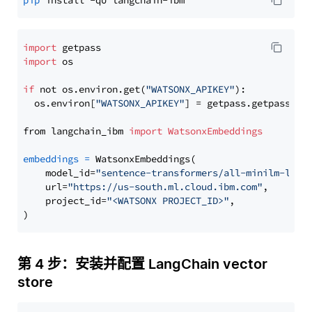
pip
import
import
 os

if
 not os.environ.get(
"WATSONX_APIKEY"
):

  os.environ[
"WATSONX_APIKEY"
] = getpass.getpass(
"E
from langchain_ibm 
import
WatsonxEmbeddings
embeddings
=
 WatsonxEmbeddings(

    model_id=
"sentence-transformers/all-minilm-l12-
    url=
"https://us-south.ml.cloud.ibm.com"
,

    project_id=
"<WATSONX PROJECT_ID>"
,

第 4 步：安装并配置 LangChain vector
store