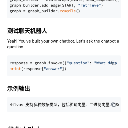
graph_builder.add_edge(START, 
"retrieve"
)

graph = graph_builder.
compile
测试聊天机器人
Yeah! You've built your own chatbot. Let's ask the chatbot a
question.
response = graph.invoke({
"question"
: 
"What data typ
print
(response[
"answer"
示例输出