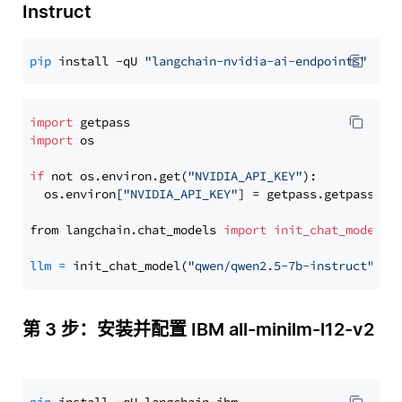
Instruct
pip
 install -qU 
"langchain-nvidia-ai-endpoints"
import
import
 os

if
 not os.environ.get(
"NVIDIA_API_KEY"
):

  os.environ[
"NVIDIA_API_KEY"
] = getpass.getpass(
"E
from langchain.chat_models 
import
init_chat_model
llm
=
 init_chat_model(
"qwen/qwen2.5-7b-instruct"
, m
第 3 步：安装并配置 IBM all-minilm-l12-v2