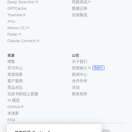
Deep Searcher
性能测试
GPTCache
数据迁移
Towhee
应用集成
Attu
Milvus CLI
Feder
Claude Context
资源
公司
博客
关于我们
学习中心
招贤纳士
热招中
常用场景
新闻中心
客户案例
合作伙伴
竞品对比
活动
白皮书和线上直播
联系商务
AI 模型
GitHub
术语表
FAQ
使用条款
·
个人信息保护政策
·
数据安全政策
LF AI、LF AI & Data、Milvus，以及相关的开源项目名称为 Linux