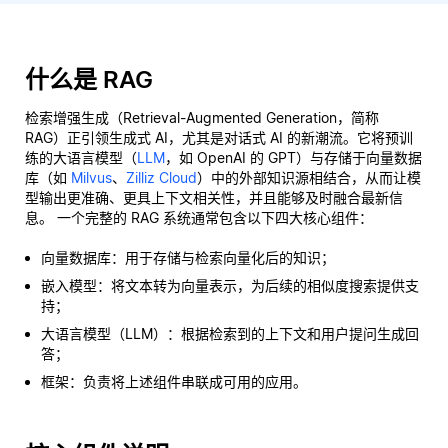
什么是 RAG
检索增强生成（Retrieval-Augmented Generation，简称
RAG）正引领生成式 AI，尤其是对话式 AI 的新潮流。它将预训
练的大语言模型（
LLM
，如 OpenAI 的 GPT）与存储于向量数据
库（如
Milvus
、
Zilliz Cloud
）中的外部知识源相结合，从而让模
型输出更准确、更具上下文相关性，并且能够及时融合最新信
息。 一个完整的 RAG 系统通常包含以下四大核心组件：
向量数据库：用于存储与检索向量化后的知识；
嵌入模型：将文本转为向量表示，为后续的相似度搜索提供支
持；
大语言模型（LLM）：根据检索到的上下文和用户提问生成回
答；
框架：负责将上述组件串联成可用的应用。