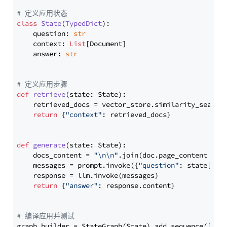
# 定义应用状态
class
State
(
TypedDict
):

    question: 
str
    context: 
List
[Document]

    answer: 
str
# 定义应用步骤
def
retrieve
(
state: State
):

    retrieved_docs = vector_store.similarity_search
return
 {
"context"
: retrieved_docs}

def
generate
(
state: State
):

    docs_content = 
"\n\n"
.join(doc.page_content 
for
    messages = prompt.invoke({
"question"
: state[
"qu
    response = llm.invoke(messages)

return
 {
"answer"
: response.content}

# 编译应用并测试
graph_builder = StateGraph(State).add_sequence([retr