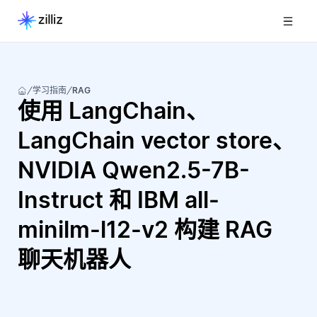
学习指南
RAG
使用 LangChain、
LangChain vector store、
NVIDIA Qwen2.5-7B-
Instruct 和 IBM all-
minilm-l12-v2 构建 RAG
聊天机器人