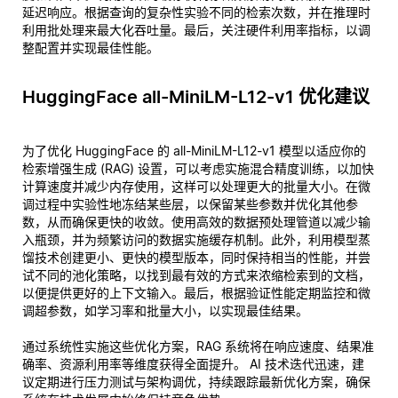
延迟响应。根据查询的复杂性实验不同的检索次数，并在推理时
利用批处理来最大化吞吐量。最后，关注硬件利用率指标，以调
整配置并实现最佳性能。
HuggingFace all-MiniLM-L12-v1 优化建议
为了优化 HuggingFace 的 all-MiniLM-L12-v1 模型以适应你的
检索增强生成 (RAG) 设置，可以考虑实施混合精度训练，以加快
计算速度并减少内存使用，这样可以处理更大的批量大小。在微
调过程中实验性地冻结某些层，以保留某些参数并优化其他参
数，从而确保更快的收敛。使用高效的数据预处理管道以减少输
入瓶颈，并为频繁访问的数据实施缓存机制。此外，利用模型蒸
馏技术创建更小、更快的模型版本，同时保持相当的性能，并尝
试不同的池化策略，以找到最有效的方式来浓缩检索到的文档，
以便提供更好的上下文输入。最后，根据验证性能定期监控和微
调超参数，如学习率和批量大小，以实现最佳结果。
通过系统性实施这些优化方案，RAG 系统将在响应速度、结果准
确率、资源利用率等维度获得全面提升。 AI 技术迭代迅速，建
议定期进行压力测试与架构调优，持续跟踪最新优化方案，确保