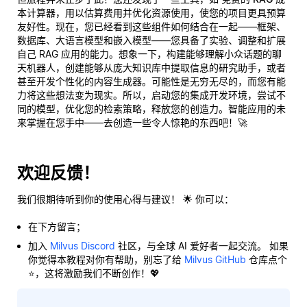
本计算器
，用以估算费用并优化资源使用，使您的项目更具预算
友好性。现在，您已经看到这些组件如何结合在一起——框架、
数据库、大语言模型和嵌入模型——您具备了实验、调整和扩展
自己 RAG 应用的能力。想象一下，构建能够理解小众话题的聊
天机器人，创建能够从庞大知识库中提取信息的研究助手，或者
甚至开发个性化的内容生成器。可能性是无穷无尽的，而您有能
力将这些想法变为现实。所以，启动您的集成开发环境，尝试不
同的模型，优化您的检索策略，释放您的创造力。智能应用的未
来掌握在您手中——去创造一些令人惊艳的东西吧！🚀
欢迎反馈！
我们很期待听到你的使用心得与建议！ 🌟 你可以：
在下方留言；
加入
Milvus Discord
社区，与全球 AI 爱好者一起交流。 如果
你觉得本教程对你有帮助，别忘了给
Milvus GitHub
仓库点个
⭐，这将激励我们不断创作！💖