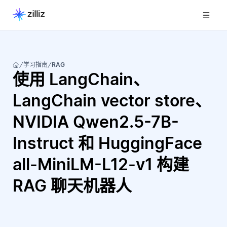
学习指南
RAG
使用 LangChain、
LangChain vector store、
NVIDIA Qwen2.5-7B-
Instruct 和 HuggingFace
all-MiniLM-L12-v1 构建
RAG 聊天机器人