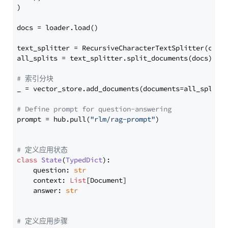
)

docs = loader.load()

text_splitter = RecursiveCharacterTextSplitter(chun
all_splits = text_splitter.split_documents(docs)

# 索引分块
_ = vector_store.add_documents(documents=all_splits)
# Define prompt for question-answering
prompt = hub.pull(
"rlm/rag-prompt"
)

# 定义应用状态
class
State
(
TypedDict
):

    question: 
str
    context: 
List
[Document]

    answer: 
str
# 定义应用步骤