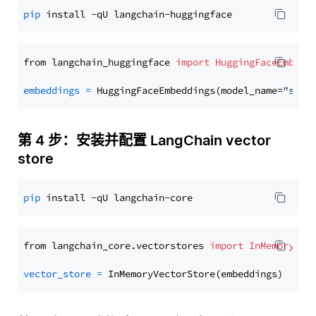
pip
from langchain_huggingface 
import
HuggingFaceEmbedd
embeddings
=
 HuggingFaceEmbeddings(model_name=
"sent
第 4 步：安装并配置 LangChain vector
store
pip
from langchain_core.vectorstores 
import
InMemoryVec
vector_store
=