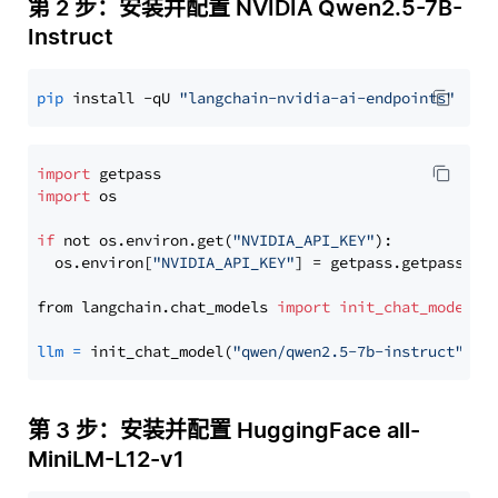
第 2 步：安装并配置 NVIDIA Qwen2.5-7B-
Instruct
pip
 install -qU 
"langchain-nvidia-ai-endpoints"
import
import
 os

if
 not os.environ.get(
"NVIDIA_API_KEY"
):

  os.environ[
"NVIDIA_API_KEY"
] = getpass.getpass(
"E
from langchain.chat_models 
import
init_chat_model
llm
=
 init_chat_model(
"qwen/qwen2.5-7b-instruct"
, m
第 3 步：安装并配置 HuggingFace all-
MiniLM-L12-v1