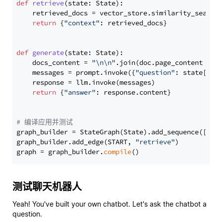
def
retrieve
(
state: State
):

    retrieved_docs = vector_store.similarity_search
return
 {
"context"
: retrieved_docs}

def
generate
(
state: State
):

    docs_content = 
"\n\n"
.join(doc.page_content 
for
    messages = prompt.invoke({
"question"
: state[
"qu
    response = llm.invoke(messages)

return
 {
"answer"
: response.content}

# 编译应用并测试
graph_builder = StateGraph(State).add_sequence([retr
graph_builder.add_edge(START, 
"retrieve"
)

graph = graph_builder.
compile
测试聊天机器人
Yeah! You've built your own chatbot. Let's ask the chatbot a
question.