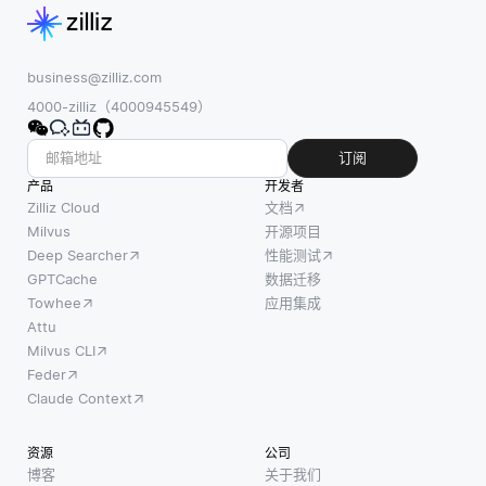
business@zilliz.com
4000-zilliz（4000945549）
订阅
产品
开发者
Zilliz Cloud
文档
Milvus
开源项目
Deep Searcher
性能测试
GPTCache
数据迁移
Towhee
应用集成
Attu
Milvus CLI
Feder
Claude Context
资源
公司
博客
关于我们