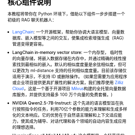
核心组件说明
本教程将带你在 Python 环境下，借助以下组件一步步搭建一个
初级的 RAG 聊天机器人：
LangChain
: 一个开源框架，帮助你协调大语言模型、向量数
据库、嵌入模型等之间的交互，使集成检索增强生成（RAG）
管道变得更容易。
LangChain in-memory vector store
: 一个内存型，
临时性
的向量存储，将嵌入数据存储在内存中，并通过精确的线性搜
索找到最相似的嵌入。默认的相似度度量是余弦相似度，但可
以更改为 ml-distance 支持的任何相似度度量。目前该存储仅
适用于演示，不支持 ID 或删除操作。 (如果您需要为应用程序
或企业项目提供更具扩展性的解决方案，我们推荐使用
Zilliz
Cloud
，这是一个基于开源项目
Milvus
构建的全托管向量数据
库服务，并提供支持最多 100 万个向量的免费套餐。)
NVIDIA Qwen2.5-7B-Instruct
: 这个先进的语言模型旨在执
行按照指令的任务，利用70亿个参数的能力来理解和生成多样
化的文本响应。它的优势在于自然语言理解和上下文适应能
力，使其成为辅导、对话代理和各个领域的自动内容生成应用
的理想选择。