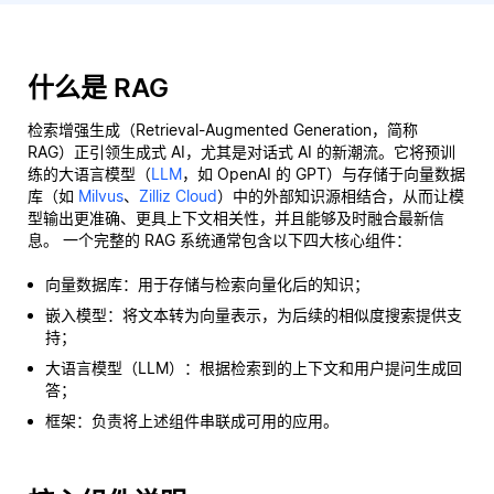
什么是 RAG
检索增强生成（Retrieval-Augmented Generation，简称
RAG）正引领生成式 AI，尤其是对话式 AI 的新潮流。它将预训
练的大语言模型（
LLM
，如 OpenAI 的 GPT）与存储于向量数据
库（如
Milvus
、
Zilliz Cloud
）中的外部知识源相结合，从而让模
型输出更准确、更具上下文相关性，并且能够及时融合最新信
息。 一个完整的 RAG 系统通常包含以下四大核心组件：
向量数据库：用于存储与检索向量化后的知识；
嵌入模型：将文本转为向量表示，为后续的相似度搜索提供支
持；
大语言模型（LLM）：根据检索到的上下文和用户提问生成回
答；
框架：负责将上述组件串联成可用的应用。