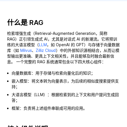
什么是 RAG
检索增强生成（Retrieval-Augmented Generation，简称
RAG）正引领生成式 AI，尤其是对话式 AI 的新潮流。它将预训
练的大语言模型（
LLM
，如 OpenAI 的 GPT）与存储于向量数据
库（如
Milvus
、
Zilliz Cloud
）中的外部知识源相结合，从而让模
型输出更准确、更具上下文相关性，并且能够及时融合最新信
息。 一个完整的 RAG 系统通常包含以下四大核心组件：
向量数据库：用于存储与检索向量化后的知识；
嵌入模型：将文本转为向量表示，为后续的相似度搜索提供支
持；
大语言模型（LLM）：根据检索到的上下文和用户提问生成回
答；
框架：负责将上述组件串联成可用的应用。