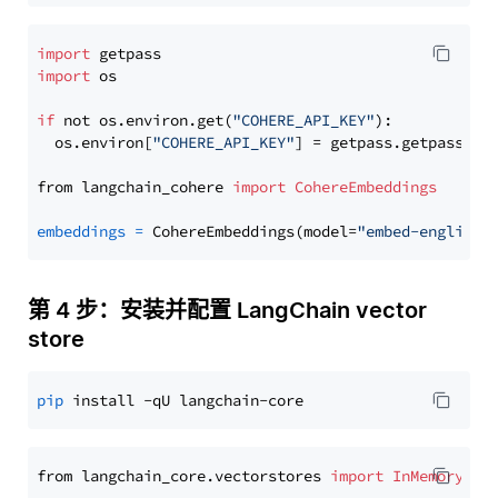
import
import
 os

if
 not os.environ.get(
"COHERE_API_KEY"
):

  os.environ[
"COHERE_API_KEY"
] = getpass.getpass(
"E
from langchain_cohere 
import
CohereEmbeddings
embeddings
=
 CohereEmbeddings(model=
"embed-english-
第 4 步：安装并配置 LangChain vector
store
pip
from langchain_core.vectorstores 
import
InMemoryVec