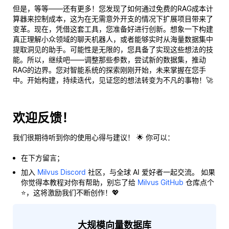
但是，等等——还有更多！您发现了如何通过免费的RAG成本计
算器来控制成本，这为在无需意外开支的情况下扩展项目带来了
变革。现在，凭借这套工具，您准备好进行创新。想象一下构建
真正理解小众领域的聊天机器人，或者能够实时从海量数据集中
提取洞见的助手。可能性是无限的，您具备了实现这些想法的技
能。所以，继续吧——调整那些参数，尝试新的数据集，推动
RAG的边界。您对智能系统的探索刚刚开始，未来掌握在您手
中。开始构建，持续迭代，见证您的想法转变为不凡的事物！🚀
欢迎反馈！
我们很期待听到你的使用心得与建议！ 🌟 你可以：
在下方留言；
加入
Milvus Discord
社区，与全球 AI 爱好者一起交流。 如果
你觉得本教程对你有帮助，别忘了给
Milvus GitHub
仓库点个
⭐，这将激励我们不断创作！💖
大规模向量数据库