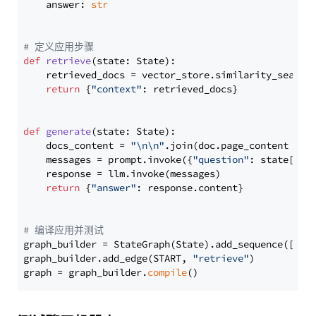
    answer: 
str
# 定义应用步骤
def
retrieve
(
state: State
):

    retrieved_docs = vector_store.similarity_search
return
 {
"context"
: retrieved_docs}

def
generate
(
state: State
):

    docs_content = 
"\n\n"
.join(doc.page_content 
for
    messages = prompt.invoke({
"question"
: state[
"qu
    response = llm.invoke(messages)

return
 {
"answer"
: response.content}

# 编译应用并测试
graph_builder = StateGraph(State).add_sequence([retr
graph_builder.add_edge(START, 
"retrieve"
)

graph = graph_builder.
compile