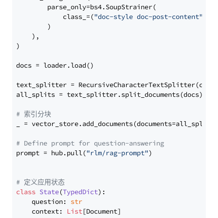
        parse_only=bs4.SoupStrainer(

            class_=(
"doc-style doc-post-content"
)

        )

    ),

)

docs = loader.load()

text_splitter = RecursiveCharacterTextSplitter(chun
all_splits = text_splitter.split_documents(docs)

# 索引分块
_ = vector_store.add_documents(documents=all_splits)
# Define prompt for question-answering
prompt = hub.pull(
"rlm/rag-prompt"
)

# 定义应用状态
class
State
(
TypedDict
):

    question: 
str
    context: 
List
[Document]
