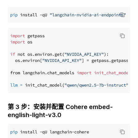
pip
 install -qU 
"langchain-nvidia-ai-endpoints"
import
import
 os

if
 not os.environ.get(
"NVIDIA_API_KEY"
):

  os.environ[
"NVIDIA_API_KEY"
] = getpass.getpass(
"E
from langchain.chat_models 
import
init_chat_model
llm
=
 init_chat_model(
"qwen/qwen2.5-7b-instruct"
, m
第 3 步：安装并配置 Cohere embed-
english-light-v3.0
pip