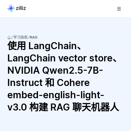
学习指南
RAG
使用 LangChain、
LangChain vector store、
NVIDIA Qwen2.5-7B-
Instruct 和 Cohere
embed-english-light-
v3.0 构建 RAG 聊天机器人