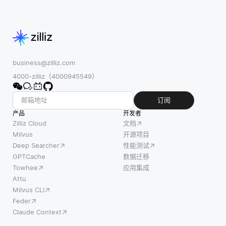
business@zilliz.com
4000-zilliz（4000945549）
订阅
产品
开发者
Zilliz Cloud
文档
Milvus
开源项目
Deep Searcher
性能测试
GPTCache
数据迁移
Towhee
应用集成
Attu
Milvus CLI
Feder
Claude Context