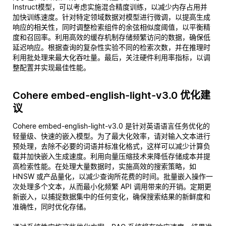
Instruct模型，可以考虑实施混合精度训练，以减少内存占用并
加快训练速度。针对特定领域数据对模型进行微调，以提高生成
响应的相关性，同时调整检索组件的余弦相似度阈值，以平衡精
度和召回率。利用高效的缓存机制存储频繁访问的数据，确保低
延迟响应。根据查询的复杂性实验不同的检索次数，并在推理时
利用批处理来最大化吞吐量。最后，关注硬件利用率指标，以调
整配置并实现最佳性能。
Cohere embed-english-light-v3.0 优化建
议
Cohere embed-english-light-v3.0 是针对英语语言任务优化的
轻量级、快速的嵌入模型。为了最大化效率，请对输入文本进行
预处理，去除不必要的词语并标准化格式，这样可以减少计算负
载并加快嵌入生成速度。利用向量压缩技术来降低存储成本并提
高检索性能。在处理大量数据时，实施高效的搜索策略，如
HNSW 或产品量化，以减少查询所花费的时间。批量嵌入操作一
次处理多个文本，从而最小化频繁 API 调用带来的开销。定期更
新嵌入，以捕捉数据集中的任何变化，确保搜索结果的新鲜度和
准确性，同时优化存储。