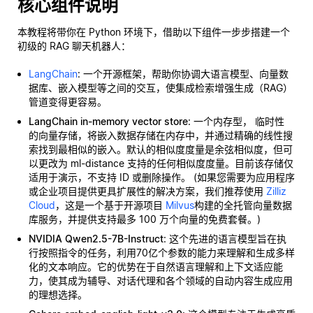
核心组件说明
本教程将带你在 Python 环境下，借助以下组件一步步搭建一个
初级的 RAG 聊天机器人：
LangChain
: 一个开源框架，帮助你协调大语言模型、向量数
据库、嵌入模型等之间的交互，使集成检索增强生成（RAG）
管道变得更容易。
LangChain in-memory vector store
: 一个内存型，
临时性
的向量存储，将嵌入数据存储在内存中，并通过精确的线性搜
索找到最相似的嵌入。默认的相似度度量是余弦相似度，但可
以更改为 ml-distance 支持的任何相似度度量。目前该存储仅
适用于演示，不支持 ID 或删除操作。 (如果您需要为应用程序
或企业项目提供更具扩展性的解决方案，我们推荐使用
Zilliz
Cloud
，这是一个基于开源项目
Milvus
构建的全托管向量数据
库服务，并提供支持最多 100 万个向量的免费套餐。)
NVIDIA Qwen2.5-7B-Instruct
: 这个先进的语言模型旨在执
行按照指令的任务，利用70亿个参数的能力来理解和生成多样
化的文本响应。它的优势在于自然语言理解和上下文适应能
力，使其成为辅导、对话代理和各个领域的自动内容生成应用
的理想选择。