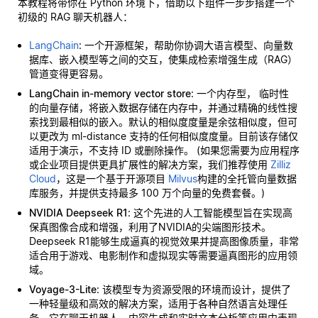
本教程将带你在 Python 环境下，借助以下组件一步步搭建一个
初级的 RAG 聊天机器人：
LangChain
: 一个开源框架，帮助你协调大语言模型、向量数
据库、嵌入模型等之间的交互，使集成检索增强生成（RAG）
管道变得更容易。
LangChain in-memory vector store
: 一个内存型，
临时性
的向量存储，将嵌入数据存储在内存中，并通过精确的线性搜
索找到最相似的嵌入。默认的相似度度量是余弦相似度，但可
以更改为 ml-distance 支持的任何相似度度量。目前该存储仅
适用于演示，不支持 ID 或删除操作。 (如果您需要为应用程序
或企业项目提供更具扩展性的解决方案，我们推荐使用
Zilliz
Cloud
，这是一个基于开源项目
Milvus
构建的全托管向量数据
库服务，并提供支持最多 100 万个向量的免费套餐。)
NVIDIA Deepseek R1
: 这个先进的人工智能模型旨在实现高
保真图像合成和增强，利用了NVIDIA的尖端图形技术。
Deepseek R1能够生成逼真的视觉效果并提高图像质量，非常
适合用于游戏、电影制作和虚拟现实等需要逼真图形的应用领
域。
Voyage-3-Lite
: 该模型专为资源受限的环境而设计，提供了
一种轻量级和高效的解决方案，适用于各种自然语言处理任
务。它在聊天机器人、内容生成和实时文本分析等应用中表现