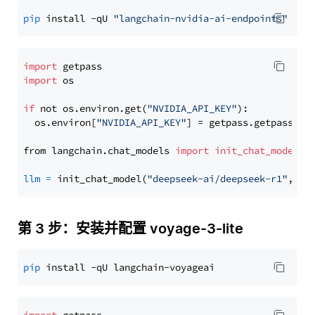
pip
 install -qU 
"langchain-nvidia-ai-endpoints"
import
import
 os

if
 not os.environ.get(
"NVIDIA_API_KEY"
):

  os.environ[
"NVIDIA_API_KEY"
] = getpass.getpass(
"E
from langchain.chat_models 
import
init_chat_model
llm
=
 init_chat_model(
"deepseek-ai/deepseek-r1"
, mo
第 3 步：安装并配置 voyage-3-lite
pip