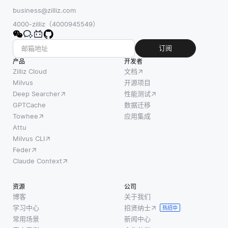
business@zilliz.com
4000-zilliz（4000945549）
订阅
产品
开发者
Zilliz Cloud
文档
Milvus
开源项目
Deep Searcher
性能测试
GPTCache
数据迁移
Towhee
应用集成
Attu
Milvus CLI
Feder
Claude Context
资源
公司
博客
关于我们
学习中心
招贤纳士
热招中
常用场景
新闻中心