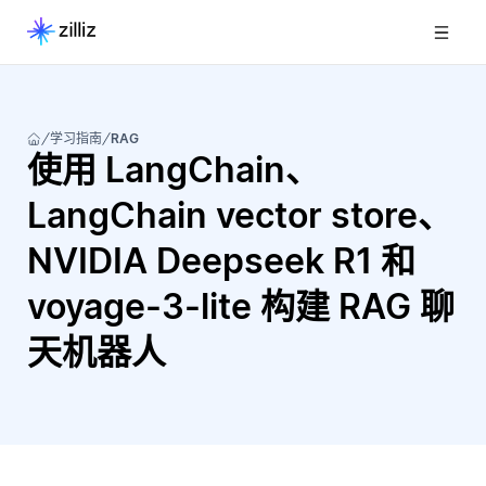
学习指南
RAG
使用 LangChain、
LangChain vector store、
NVIDIA Deepseek R1 和
voyage-3-lite 构建 RAG 聊
天机器人