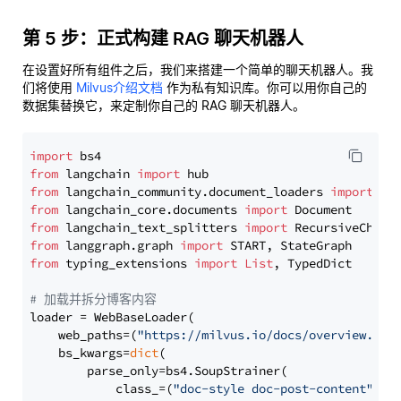
第 5 步：正式构建 RAG 聊天机器人
在设置好所有组件之后，我们来搭建一个简单的聊天机器人。我
们将使用
Milvus介绍文档
作为私有知识库。你可以用你自己的
数据集替换它，来定制你自己的 RAG 聊天机器人。
import
from
 langchain 
import
from
 langchain_community.document_loaders 
import
from
 langchain_core.documents 
import
from
 langchain_text_splitters 
import
from
 langgraph.graph 
import
from
 typing_extensions 
import
List
, TypedDict

# 加载并拆分博客内容
loader = WebBaseLoader(

    web_paths=(
"https://milvus.io/docs/overview.md"
,
    bs_kwargs=
dict
(

        parse_only=bs4.SoupStrainer(

            class_=(
"doc-style doc-post-content"
)
