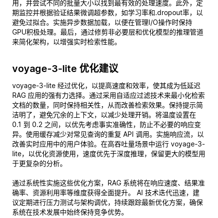
用，并尝试不同的批量大小以找到最有效的处理速度。此外，定
期监控并根据验证结果微调超参数，如学习率和.dropout率，以
避免过拟合。实施异步数据加载，以便在管理I/O操作时保持
GPU积极处理。最后，通过修剪非必要层和优化模型的推理管道
来简化架构，以增强实时检索性能。
voyage-3-lite 优化建议
voyage-3-lite 经过优化，以提高速度和效率，使其成为低延迟
RAG 应用的强有力选择。通过采用自适应过滤技术来最小化检索
文档的数量，同时保持相关性，从而改善检索效果。保持提示简
洁明了，避免冗余的上下文，以减少处理开销。将温度设置在
0.1 到 0.2 之间，以优先考虑事实准确性，防止不必要的响应变
异。使用缓存减少对常见查询的重复 API 调用。实施响应流，以
改善实时应用中的用户体验。在高吞吐量场景中运行 voyage-3-
lite，以优化资源使用，速度优先于深度推理，保留更大的模型用
于更复杂的分析。
通过系统性实施这些优化方案，RAG 系统将在响应速度、结果准
确率、资源利用率等维度获得全面提升。 AI 技术迭代迅速，建
议定期进行压力测试与架构调优，持续跟踪最新优化方案，确保
系统在技术发展中始终保持竞争优势。