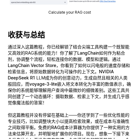
Calculate your RAG cost
收获与总结
通过深入这篇教程，你已经解锁了结合尖端工具构建一个既智能
又高效的RAG系统的能力！你了解了
LangChain
如何作为粘合
剂，协调整个流程，轻松连接你的数据、模型和逻辑。通过
LangChain Vector Store
，你看到了如何以闪电般的速度存储和
检索信息，将原始数据转化为可操作的上下文。
NVIDIA
DeepSeek R1
LLM成为你的创意动力，生成自然且相关的人类
般回应，而
voyage-3-lite
嵌入将文本转化为丰富的数值表示，确
保你的系统能够理解用户查询中最微妙的细微差别。这些工具共
同创建了一个动态循环：摄取数据、检索上下文，并生成几乎感
觉像魔法般的答案！
但这篇教程并没有停留在基础上——你还学到了一些优化性能的
专业技巧，比如调整块大小以提高检索效果，或在成本与准确性
之间取得平衡。免费的
RAG成本计算器
为你提供了一种实用的方
法来估算开支，并明智地扩展你的项目。现在，想象一下接下来