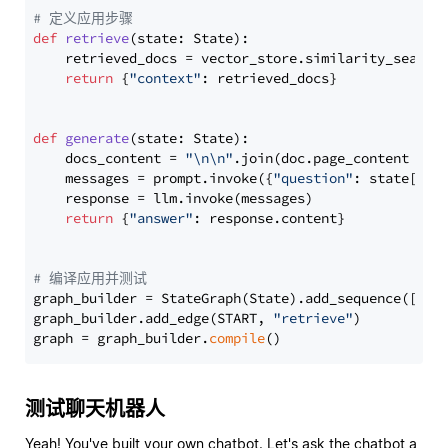
# 定义应用步骤
def
retrieve
(
state: State
):

    retrieved_docs = vector_store.similarity_search
return
 {
"context"
: retrieved_docs}

def
generate
(
state: State
):

    docs_content = 
"\n\n"
.join(doc.page_content 
for
    messages = prompt.invoke({
"question"
: state[
"qu
    response = llm.invoke(messages)

return
 {
"answer"
: response.content}

# 编译应用并测试
graph_builder = StateGraph(State).add_sequence([retr
graph_builder.add_edge(START, 
"retrieve"
)

graph = graph_builder.
compile
测试聊天机器人
Yeah! You've built your own chatbot. Let's ask the chatbot a