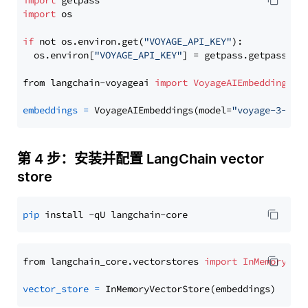
import
import
 os

if
 not os.environ.get(
"VOYAGE_API_KEY"
):

  os.environ[
"VOYAGE_API_KEY"
] = getpass.getpass(
"E
from langchain-voyageai 
import
VoyageAIEmbeddings
embeddings
=
 VoyageAIEmbeddings(model=
"voyage-3-lit
第 4 步：安装并配置 LangChain vector
store
pip
from langchain_core.vectorstores 
import
InMemoryVec
vector_store
=