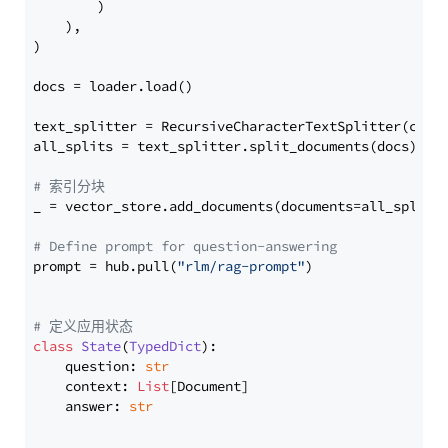
        )

    ),

)

docs = loader.load()

text_splitter = RecursiveCharacterTextSplitter(chun
all_splits = text_splitter.split_documents(docs)

# 索引分块
_ = vector_store.add_documents(documents=all_splits)
# Define prompt for question-answering
prompt = hub.pull(
"rlm/rag-prompt"
)

# 定义应用状态
class
State
(
TypedDict
):

    question: 
str
    context: 
List
[Document]

    answer: 
str