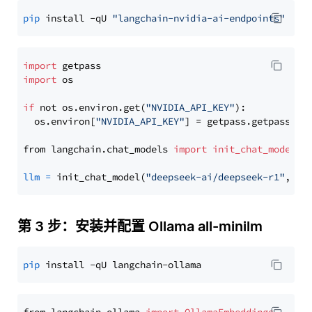
pip
 install -qU 
"langchain-nvidia-ai-endpoints"
import
import
 os

if
 not os.environ.get(
"NVIDIA_API_KEY"
):

  os.environ[
"NVIDIA_API_KEY"
] = getpass.getpass(
"E
from langchain.chat_models 
import
init_chat_model
llm
=
 init_chat_model(
"deepseek-ai/deepseek-r1"
, mo
第 3 步：安装并配置 Ollama all-minilm
pip