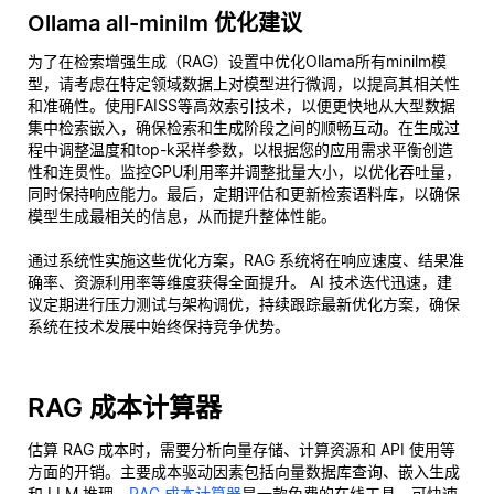
Ollama all-minilm 优化建议
为了在检索增强生成（RAG）设置中优化Ollama所有minilm模
型，请考虑在特定领域数据上对模型进行微调，以提高其相关性
和准确性。使用FAISS等高效索引技术，以便更快地从大型数据
集中检索嵌入，确保检索和生成阶段之间的顺畅互动。在生成过
程中调整温度和top-k采样参数，以根据您的应用需求平衡创造
性和连贯性。监控GPU利用率并调整批量大小，以优化吞吐量，
同时保持响应能力。最后，定期评估和更新检索语料库，以确保
模型生成最相关的信息，从而提升整体性能。
通过系统性实施这些优化方案，RAG 系统将在响应速度、结果准
确率、资源利用率等维度获得全面提升。 AI 技术迭代迅速，建
议定期进行压力测试与架构调优，持续跟踪最新优化方案，确保
系统在技术发展中始终保持竞争优势。
RAG 成本计算器
估算 RAG 成本时，需要分析向量存储、计算资源和 API 使用等
方面的开销。主要成本驱动因素包括向量数据库查询、嵌入生成
和 LLM 推理。
RAG 成本计算器
是一款免费的在线工具，可快速