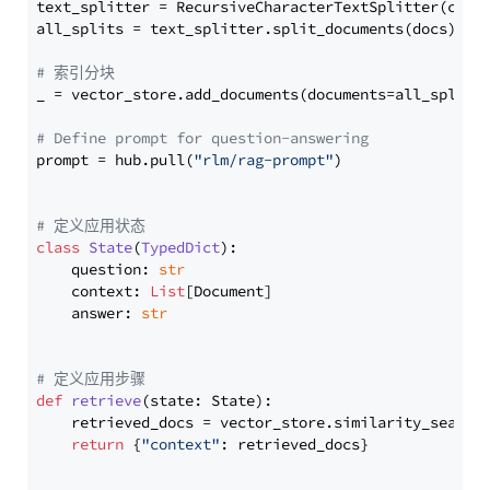
text_splitter = RecursiveCharacterTextSplitter(chun
all_splits = text_splitter.split_documents(docs)

# 索引分块
_ = vector_store.add_documents(documents=all_splits)
# Define prompt for question-answering
prompt = hub.pull(
"rlm/rag-prompt"
)

# 定义应用状态
class
State
(
TypedDict
):

    question: 
str
    context: 
List
[Document]

    answer: 
str
# 定义应用步骤
def
retrieve
(
state: State
):

    retrieved_docs = vector_store.similarity_search
return
 {
"context"
: retrieved_docs}
