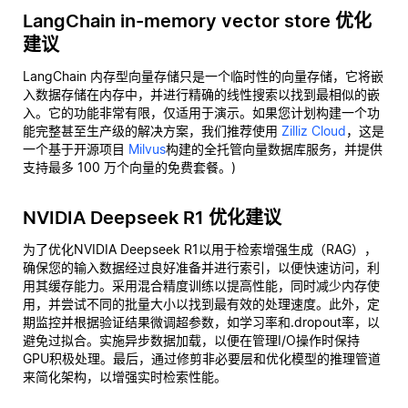
LangChain in-memory vector store 优化
建议
LangChain 内存型向量存储只是一个临时性的向量存储，它将嵌
入数据存储在内存中，并进行精确的线性搜索以找到最相似的嵌
入。它的功能非常有限，仅适用于演示。如果您计划构建一个功
能完整甚至生产级的解决方案，我们推荐使用
Zilliz Cloud
，这是
一个基于开源项目
Milvus
构建的全托管向量数据库服务，并提供
支持最多 100 万个向量的免费套餐。)
NVIDIA Deepseek R1 优化建议
为了优化NVIDIA Deepseek R1以用于检索增强生成（RAG），
确保您的输入数据经过良好准备并进行索引，以便快速访问，利
用其缓存能力。采用混合精度训练以提高性能，同时减少内存使
用，并尝试不同的批量大小以找到最有效的处理速度。此外，定
期监控并根据验证结果微调超参数，如学习率和.dropout率，以
避免过拟合。实施异步数据加载，以便在管理I/O操作时保持
GPU积极处理。最后，通过修剪非必要层和优化模型的推理管道
来简化架构，以增强实时检索性能。