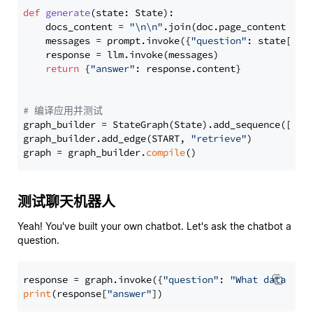
def
generate
(
state: State
):

    docs_content = 
"\n\n"
.join(doc.page_content 
for
    messages = prompt.invoke({
"question"
: state[
"qu
    response = llm.invoke(messages)

return
 {
"answer"
: response.content}

# 编译应用并测试
graph_builder = StateGraph(State).add_sequence([retr
graph_builder.add_edge(START, 
"retrieve"
)

graph = graph_builder.
compile
测试聊天机器人
Yeah! You've built your own chatbot. Let's ask the chatbot a
question.
response = graph.invoke({
"question"
: 
"What data typ
print
(response[
"answer"