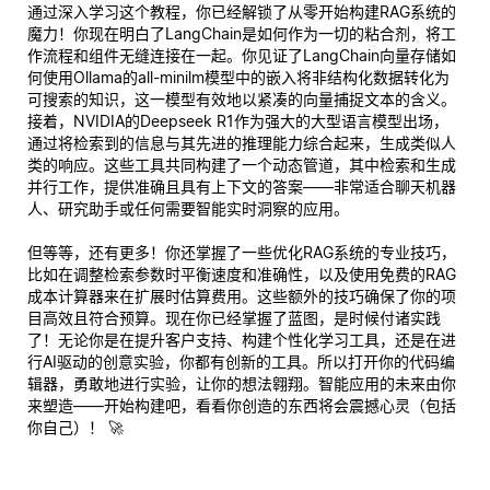
通过深入学习这个教程，你已经解锁了从零开始构建RAG系统的
魔力！你现在明白了LangChain是如何作为一切的粘合剂，将工
作流程和组件无缝连接在一起。你见证了LangChain向量存储如
何使用Ollama的all-minilm模型中的嵌入将非结构化数据转化为
可搜索的知识，这一模型有效地以紧凑的向量捕捉文本的含义。
接着，NVIDIA的Deepseek R1作为强大的大型语言模型出场，
通过将检索到的信息与其先进的推理能力综合起来，生成类似人
类的响应。这些工具共同构建了一个动态管道，其中检索和生成
并行工作，提供准确且具有上下文的答案——非常适合聊天机器
人、研究助手或任何需要智能实时洞察的应用。
但等等，还有更多！你还掌握了一些优化RAG系统的专业技巧，
比如在调整检索参数时平衡速度和准确性，以及使用免费的RAG
成本计算器来在扩展时估算费用。这些额外的技巧确保了你的项
目高效且符合预算。现在你已经掌握了蓝图，是时候付诸实践
了！无论你是在提升客户支持、构建个性化学习工具，还是在进
行AI驱动的创意实验，你都有创新的工具。所以打开你的代码编
辑器，勇敢地进行实验，让你的想法翱翔。智能应用的未来由你
来塑造——开始构建吧，看看你创造的东西将会震撼心灵（包括
你自己）！ 🚀