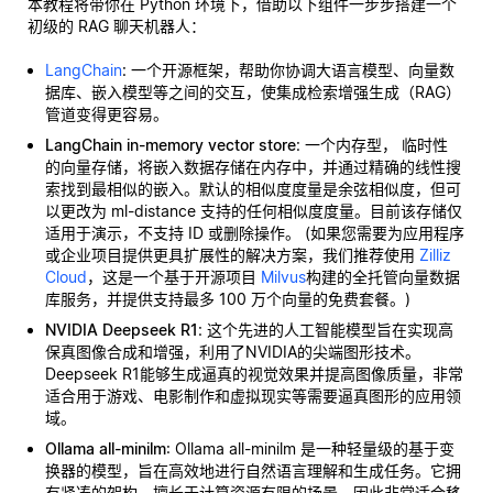
本教程将带你在 Python 环境下，借助以下组件一步步搭建一个
初级的 RAG 聊天机器人：
LangChain
: 一个开源框架，帮助你协调大语言模型、向量数
据库、嵌入模型等之间的交互，使集成检索增强生成（RAG）
管道变得更容易。
LangChain in-memory vector store
: 一个内存型，
临时性
的向量存储，将嵌入数据存储在内存中，并通过精确的线性搜
索找到最相似的嵌入。默认的相似度度量是余弦相似度，但可
以更改为 ml-distance 支持的任何相似度度量。目前该存储仅
适用于演示，不支持 ID 或删除操作。 (如果您需要为应用程序
或企业项目提供更具扩展性的解决方案，我们推荐使用
Zilliz
Cloud
，这是一个基于开源项目
Milvus
构建的全托管向量数据
库服务，并提供支持最多 100 万个向量的免费套餐。)
NVIDIA Deepseek R1
: 这个先进的人工智能模型旨在实现高
保真图像合成和增强，利用了NVIDIA的尖端图形技术。
Deepseek R1能够生成逼真的视觉效果并提高图像质量，非常
适合用于游戏、电影制作和虚拟现实等需要逼真图形的应用领
域。
Ollama all-minilm
: Ollama all-minilm 是一种轻量级的基于变
换器的模型，旨在高效地进行自然语言理解和生成任务。它拥
有紧凑的架构，擅长于计算资源有限的场景，因此非常适合移