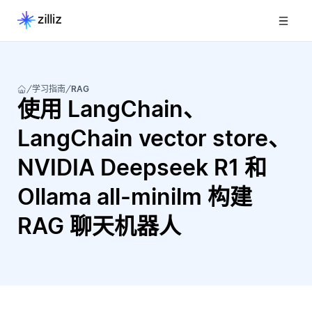
学习指南
RAG
使用 LangChain、
LangChain vector store、
NVIDIA Deepseek R1 和
Ollama all-minilm 构建
RAG 聊天机器人