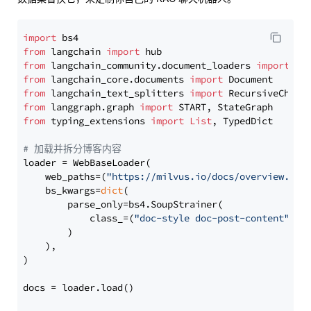
import
from
 langchain 
import
from
 langchain_community.document_loaders 
import
from
 langchain_core.documents 
import
from
 langchain_text_splitters 
import
from
 langgraph.graph 
import
from
 typing_extensions 
import
List
, TypedDict

# 加载并拆分博客内容
loader = WebBaseLoader(

    web_paths=(
"https://milvus.io/docs/overview.md"
,
    bs_kwargs=
dict
(

        parse_only=bs4.SoupStrainer(

            class_=(
"doc-style doc-post-content"
)

        )

    ),

)

docs = loader.load()
