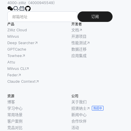
4000-zilliz（4000945549）
订阅
产品
开发者
Zilliz Cloud
文档
Milvus
开源项目
Deep Searcher
性能测试
GPTCache
数据迁移
Towhee
应用集成
Attu
Milvus CLI
Feder
Claude Context
资源
公司
博客
关于我们
学习中心
招贤纳士
热招中
常用场景
新闻中心
客户案例
合作伙伴
竞品对比
活动