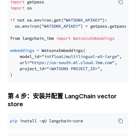
import
import
 os

if
 not os.environ.get(
"WATSONX_APIKEY"
):

  os.environ[
"WATSONX_APIKEY"
] = getpass.getpass(
"E
from langchain_ibm 
import
WatsonxEmbeddings
embeddings
=
 WatsonxEmbeddings(

    model_id=
"intfloat/multilingual-e5-large"
,

    url=
"https://us-south.ml.cloud.ibm.com"
,

    project_id=
"<WATSONX PROJECT_ID>"
,

第 4 步：安装并配置 LangChain vector
store
pip