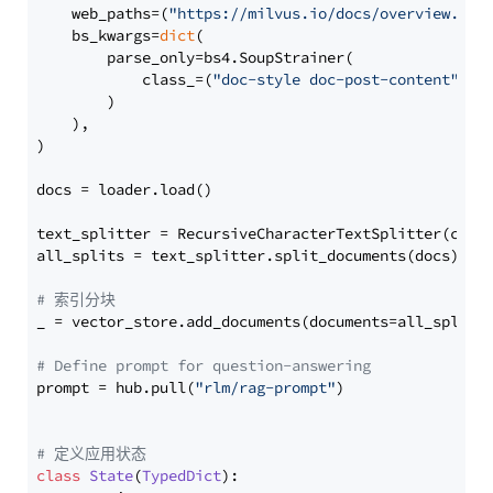
    web_paths=(
"https://milvus.io/docs/overview.md"
,
    bs_kwargs=
dict
(

        parse_only=bs4.SoupStrainer(

            class_=(
"doc-style doc-post-content"
)

        )

    ),

)

docs = loader.load()

text_splitter = RecursiveCharacterTextSplitter(chun
all_splits = text_splitter.split_documents(docs)

# 索引分块
_ = vector_store.add_documents(documents=all_splits)
# Define prompt for question-answering
prompt = hub.pull(
"rlm/rag-prompt"
)

# 定义应用状态
class
State
(
TypedDict
):
