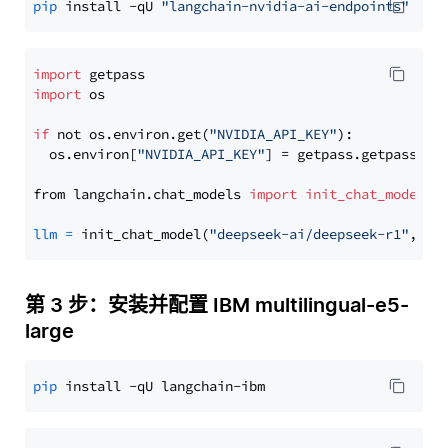
pip
 install -qU 
"langchain-nvidia-ai-endpoints"
import
import
 os

if
 not os.environ.get(
"NVIDIA_API_KEY"
):

  os.environ[
"NVIDIA_API_KEY"
] = getpass.getpass(
"E
from langchain.chat_models 
import
init_chat_model
llm
=
 init_chat_model(
"deepseek-ai/deepseek-r1"
, mo
第 3 步：安装并配置 IBM multilingual-e5-
large
pip