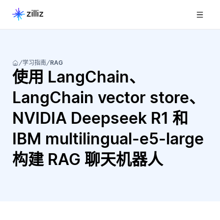
学习指南
RAG
使用 LangChain、
LangChain vector store、
NVIDIA Deepseek R1 和
IBM multilingual-e5-large
构建 RAG 聊天机器人