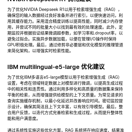
为了优化NVIDIA Deepseek R1以用于检索增强生成（RAG），
确保您的输入数据经过良好准备并进行索引，以便快速访问，利
用其缓存能力。采用混合精度训练以提高性能，同时减少内存使
用，并尝试不同的批量大小以找到最有效的处理速度。此外，定
期监控并根据验证结果微调超参数，如学习率和.dropout率，以
避免过拟合。实施异步数据加载，以便在管理I/O操作时保持
GPU积极处理。最后，通过修剪非必要层和优化模型的推理管道
来简化架构，以增强实时检索性能。
IBM multilingual-e5-large 优化建议
为了优化IBM多语言e5-large模型以用于检索增强生成（RAG）
设置，考虑在领域特定数据上对模型进行微调，以提高生成过程
中的相关性和连贯性。通过利用多样化和高质量的数据集来保持
平衡的检索，从而增强提供给模型的上下文质量。为常见请求的
查询实施缓存机制，以最小化延迟并改善响应时间。密切监控提
示设计，确保其简洁且上下文丰富，以有效引导模型。最后，整
合用户反馈，以迭代方式完善检索和生成过程，从而提升整体性
能和用户满意度。
通过系统性实施这些优化方案，RAG 系统将在响应速度、结果准