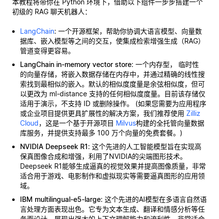
本教程将带你在 Python 环境下，借助以下组件一步步搭建一个
初级的 RAG 聊天机器人：
LangChain
: 一个开源框架，帮助你协调大语言模型、向量数
据库、嵌入模型等之间的交互，使集成检索增强生成（RAG）
管道变得更容易。
LangChain in-memory vector store
: 一个内存型，
临时性
的向量存储，将嵌入数据存储在内存中，并通过精确的线性搜
索找到最相似的嵌入。默认的相似度度量是余弦相似度，但可
以更改为 ml-distance 支持的任何相似度度量。目前该存储仅
适用于演示，不支持 ID 或删除操作。 (如果您需要为应用程序
或企业项目提供更具扩展性的解决方案，我们推荐使用
Zilliz
Cloud
，这是一个基于开源项目
Milvus
构建的全托管向量数据
库服务，并提供支持最多 100 万个向量的免费套餐。)
NVIDIA Deepseek R1
: 这个先进的人工智能模型旨在实现高
保真图像合成和增强，利用了NVIDIA的尖端图形技术。
Deepseek R1能够生成逼真的视觉效果并提高图像质量，非常
适合用于游戏、电影制作和虚拟现实等需要逼真图形的应用领
域。
IBM multilingual-e5-large
: 这个先进的AI模型在多语言自然语
言处理方面表现出色。它专为文本生成、翻译和情感分析等任
务而设计，展现出强大的上下文理解能力和流利性。非常适合