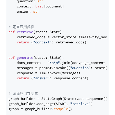
    question: 
str
    context: 
List
[Document]

    answer: 
str
# 定义应用步骤
def
retrieve
(
state: State
):

    retrieved_docs = vector_store.similarity_search
return
 {
"context"
: retrieved_docs}

def
generate
(
state: State
):

    docs_content = 
"\n\n"
.join(doc.page_content 
for
    messages = prompt.invoke({
"question"
: state[
"qu
    response = llm.invoke(messages)

return
 {
"answer"
: response.content}

# 编译应用并测试
graph_builder = StateGraph(State).add_sequence([retr
graph_builder.add_edge(START, 
"retrieve"
)

graph = graph_builder.
compile