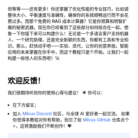
但等等——还有更多！你还掌握了优化性能的专业技巧，比如调
整块大小、平衡速度与准确性，确保你的系统顺畅运行而不会花
费过多。而那个免费的
RAG 成本计算器
？它是你预算和明智扩
展的秘密武器。现在你已经看到了这些部分如何结合在一起，想
象一下你接下来可以构建什么！无论是一个多语言客户支持机器
人、一个研究助理，还是完全新颖的东西，你都有工具和专业知
识。那么，赶快动手吧——实验、迭代，让你的创意奔放。智能
应用的未来掌握在你手中，而这个教程只是个开始。让我们一起
构建一些惊人的东西吧！🚀
欢迎反馈！
我们很期待听到你的使用心得与建议！ 🌟 你可以：
在下方留言；
加入
Milvus Discord
社区，与全球 AI 爱好者一起交流。 如果
你觉得本教程对你有帮助，别忘了给
Milvus GitHub
仓库点个
⭐，这将激励我们不断创作！💖