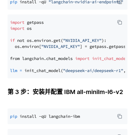
pip
 install -qU 
"langchain-nvidia-ai-endpoints"
import
import
 os

if
 not os.environ.get(
"NVIDIA_API_KEY"
):

  os.environ[
"NVIDIA_API_KEY"
] = getpass.getpass(
"E
from langchain.chat_models 
import
init_chat_model
llm
=
 init_chat_model(
"deepseek-ai/deepseek-r1"
, mo
第 3 步：安装并配置 IBM all-minilm-l6-v2
pip