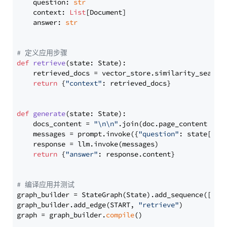
    question: 
str
    context: 
List
[Document]

    answer: 
str
# 定义应用步骤
def
retrieve
(
state: State
):

    retrieved_docs = vector_store.similarity_search
return
 {
"context"
: retrieved_docs}

def
generate
(
state: State
):

    docs_content = 
"\n\n"
.join(doc.page_content 
for
    messages = prompt.invoke({
"question"
: state[
"qu
    response = llm.invoke(messages)

return
 {
"answer"
: response.content}

# 编译应用并测试
graph_builder = StateGraph(State).add_sequence([retr
graph_builder.add_edge(START, 
"retrieve"
)

graph = graph_builder.
compile