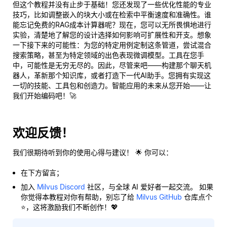
但这个教程并没有止步于基础！您还发现了一些优化性能的专业
技巧，比如调整嵌入的块大小或在检索中平衡速度和准确性。谁
能忘记免费的RAG成本计算器呢？现在，您可以无所畏惧地进行
实验，清楚地了解您的设计选择如何影响可扩展性和开支。想象
一下接下来的可能性：为您的特定用例定制这条管道，尝试混合
搜索策略，甚至为特定领域的出色表现微调模型。工具在您手
中，可能性是无穷无尽的。因此，尽管来吧——构建那个聊天机
器人，革新那个知识库，或者打造下一代AI助手。您拥有实现这
一切的技能、工具包和创造力。智能应用的未来从
您
开始——让
我们开始编码吧！🚀
欢迎反馈！
我们很期待听到你的使用心得与建议！ 🌟 你可以：
在下方留言；
加入
Milvus Discord
社区，与全球 AI 爱好者一起交流。 如果
你觉得本教程对你有帮助，别忘了给
Milvus GitHub
仓库点个
⭐，这将激励我们不断创作！💖