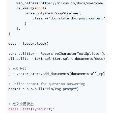
    web_paths=(
"https://milvus.io/docs/overview.md"
,
    bs_kwargs=
dict
(

        parse_only=bs4.SoupStrainer(

            class_=(
"doc-style doc-post-content"
)

        )

    ),

)

docs = loader.load()

text_splitter = RecursiveCharacterTextSplitter(chun
all_splits = text_splitter.split_documents(docs)

# 索引分块
_ = vector_store.add_documents(documents=all_splits)
# Define prompt for question-answering
prompt = hub.pull(
"rlm/rag-prompt"
)

# 定义应用状态
class
State
(
TypedDict
):
