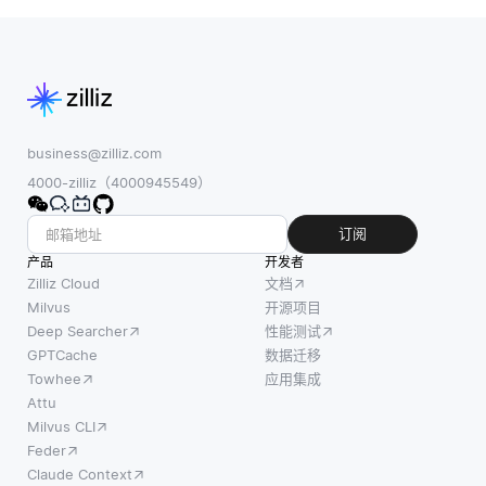
business@zilliz.com
4000-zilliz（4000945549）
订阅
产品
开发者
Zilliz Cloud
文档
Milvus
开源项目
Deep Searcher
性能测试
GPTCache
数据迁移
Towhee
应用集成
Attu
Milvus CLI
Feder
Claude Context