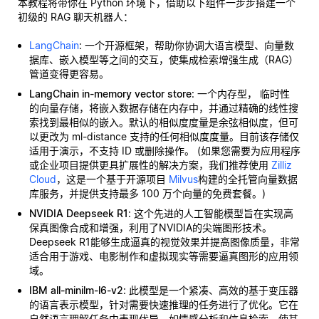
本教程将带你在 Python 环境下，借助以下组件一步步搭建一个
初级的 RAG 聊天机器人：
LangChain
: 一个开源框架，帮助你协调大语言模型、向量数
据库、嵌入模型等之间的交互，使集成检索增强生成（RAG）
管道变得更容易。
LangChain in-memory vector store
: 一个内存型，
临时性
的向量存储，将嵌入数据存储在内存中，并通过精确的线性搜
索找到最相似的嵌入。默认的相似度度量是余弦相似度，但可
以更改为 ml-distance 支持的任何相似度度量。目前该存储仅
适用于演示，不支持 ID 或删除操作。 (如果您需要为应用程序
或企业项目提供更具扩展性的解决方案，我们推荐使用
Zilliz
Cloud
，这是一个基于开源项目
Milvus
构建的全托管向量数据
库服务，并提供支持最多 100 万个向量的免费套餐。)
NVIDIA Deepseek R1
: 这个先进的人工智能模型旨在实现高
保真图像合成和增强，利用了NVIDIA的尖端图形技术。
Deepseek R1能够生成逼真的视觉效果并提高图像质量，非常
适合用于游戏、电影制作和虚拟现实等需要逼真图形的应用领
域。
IBM all-minilm-l6-v2
: 此模型是一个紧凑、高效的基于变压器
的语言表示模型，针对需要快速推理的任务进行了优化。它在
自然语言理解任务中表现优异，如情感分析和信息检索，使其