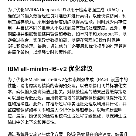
为了优化NVIDIA Deepseek R1以用于检索增强生成（RAG），
确保您的输入数据经过良好准备并进行索引，以便快速访问，利
用其缓存能力。采用混合精度训练以提高性能，同时减少内存使
用，并尝试不同的批量大小以找到最有效的处理速度。此外，定
期监控并根据验证结果微调超参数，如学习率和.dropout率，以
避免过拟合。实施异步数据加载，以便在管理I/O操作时保持
GPU积极处理。最后，通过修剪非必要层和优化模型的推理管道
来简化架构，以增强实时检索性能。
IBM all-minilm-l6-v2 优化建议
为了优化IBM all-minilm-l6-v2在检索增强生成（RAG）设置中的
性能，请考虑实现精简的查询预处理，以去除停用词并标准化文
本，确保输入查询简洁且相关。对频繁检索的结果层叠缓存策略
可以显著降低延迟，而用特定领域的数据微调模型则能提升相关
性和准确性。此外，在推断过程中实验批处理以利用并行化，并
监控和调整如学习率和最大令牌计数等超参数，以精炼模型响
应。最后，确保您的检索系统与生成过程无缝集成，以保持生成
输出中的上下文和连贯性。
通过系统性实施这些优化方案，RAG 系统将在响应速度、结果准