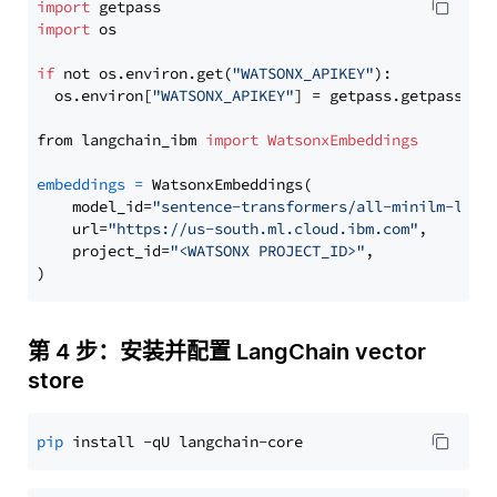
import
import
 os

if
 not os.environ.get(
"WATSONX_APIKEY"
):

  os.environ[
"WATSONX_APIKEY"
] = getpass.getpass(
"E
from langchain_ibm 
import
WatsonxEmbeddings
embeddings
=
 WatsonxEmbeddings(

    model_id=
"sentence-transformers/all-minilm-l6-v
    url=
"https://us-south.ml.cloud.ibm.com"
,

    project_id=
"<WATSONX PROJECT_ID>"
,

第 4 步：安装并配置 LangChain vector
store
pip