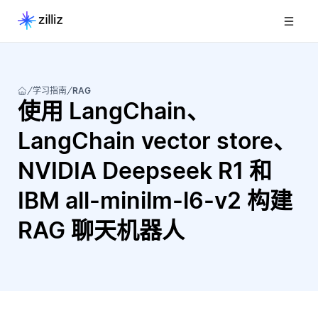
学习指南
RAG
使用 LangChain、
LangChain vector store、
NVIDIA Deepseek R1 和
IBM all-minilm-l6-v2 构建
RAG 聊天机器人