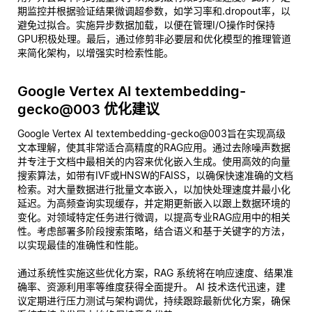
期监控并根据验证结果微调超参数，如学习率和.dropout率，以
避免过拟合。实施异步数据加载，以便在管理I/O操作时保持
GPU积极处理。最后，通过修剪非必要层和优化模型的推理管道
来简化架构，以增强实时检索性能。
Google Vertex AI textembedding-
gecko@003 优化建议
Google Vertex AI textembedding-gecko@003旨在实现高级
文本理解，使其非常适合高精度的RAG应用。通过去除噪声数据
并专注于文档中最相关的内容来优化嵌入生成。使用高效的向量
搜索算法，如带有IVF或HNSW的FAISS，以确保快速准确的文档
检索。对大量数据进行批量文本嵌入，以加快处理速度并最小化
延迟。为高频查询实现缓存，并定期更新嵌入以跟上数据环境的
变化。对领域特定任务进行微调，以提高专业RAG应用中的相关
性。考虑部署多阶段搜索策略，结合语义和基于关键字的方法，
以实现最佳的准确性和性能。
通过系统性实施这些优化方案，RAG 系统将在响应速度、结果准
确率、资源利用率等维度获得全面提升。 AI 技术迭代迅速，建
议定期进行压力测试与架构调优，持续跟踪最新优化方案，确保