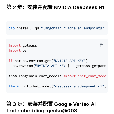
第 2 步：安装并配置 NVIDIA Deepseek R1
pip
 install -qU 
"langchain-nvidia-ai-endpoints"
import
import
 os

if
 not os.environ.get(
"NVIDIA_API_KEY"
):

  os.environ[
"NVIDIA_API_KEY"
] = getpass.getpass(
"E
from langchain.chat_models 
import
init_chat_model
llm
=
 init_chat_model(
"deepseek-ai/deepseek-r1"
, mo
第 3 步：安装并配置 Google Vertex AI
textembedding-gecko@003