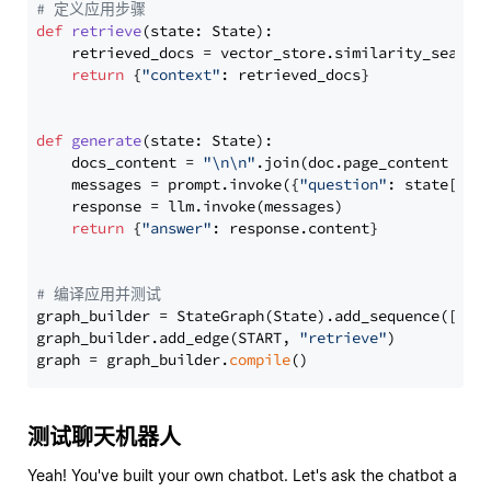
# 定义应用步骤
def
retrieve
(
state: State
):

    retrieved_docs = vector_store.similarity_search
return
 {
"context"
: retrieved_docs}

def
generate
(
state: State
):

    docs_content = 
"\n\n"
.join(doc.page_content 
for
    messages = prompt.invoke({
"question"
: state[
"qu
    response = llm.invoke(messages)

return
 {
"answer"
: response.content}

# 编译应用并测试
graph_builder = StateGraph(State).add_sequence([retr
graph_builder.add_edge(START, 
"retrieve"
)

graph = graph_builder.
compile
测试聊天机器人
Yeah! You've built your own chatbot. Let's ask the chatbot a