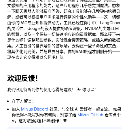
文感知的应用程序的能力，这些应用程序几乎感觉到魔法。想象
一下聊天机器人能够精准回答、研究工具能够在几秒钟内挖掘见
解，或者可以根据用户需求进行调整的个性化助手——这一切都
由你的RAG专业知识提供动力。工具已经在你手中：LangChain
的灵活性、Google的嵌入提供的语义深度、NVIDIA的尖端LLM
的智慧，以及一个保持一切快速响应的向量数据库。那么接下来
是什么呢？调整那些参数，实验混合搜索策略，或插入新的数据
集。人工智能的世界是你的游乐场。去构建一些革命性的东西，
将其优化到完美，并与世界分享。你的RAG旅程才刚刚开始——
现在去让它变得难以忘怀吧！🚀
欢迎反馈！
我们很期待听到你的使用心得与建议！ 🌟 你可以：
在下方留言；
加入
Milvus Discord
社区，与全球 AI 爱好者一起交流。 如果
你觉得本教程对你有帮助，别忘了给
Milvus GitHub
仓库点个
⭐，这将激励我们不断创作！💖