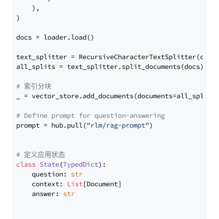
    ),

)

docs = loader.load()

text_splitter = RecursiveCharacterTextSplitter(chun
all_splits = text_splitter.split_documents(docs)

# 索引分块
_ = vector_store.add_documents(documents=all_splits)
# Define prompt for question-answering
prompt = hub.pull(
"rlm/rag-prompt"
)

# 定义应用状态
class
State
(
TypedDict
):

    question: 
str
    context: 
List
[Document]

    answer: 
str