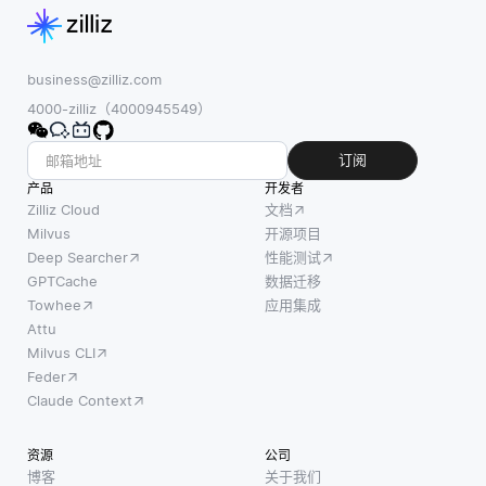
business@zilliz.com
4000-zilliz（4000945549）
订阅
产品
开发者
Zilliz Cloud
文档
Milvus
开源项目
Deep Searcher
性能测试
GPTCache
数据迁移
Towhee
应用集成
Attu
Milvus CLI
Feder
Claude Context
资源
公司
博客
关于我们