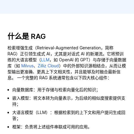
什么是 RAG
检索增强生成（Retrieval-Augmented Generation，简称
RAG）正引领生成式 AI，尤其是对话式 AI 的新潮流。它将预训
练的大语言模型（
LLM
，如 OpenAI 的 GPT）与存储于向量数据
库（如
Milvus
、
Zilliz Cloud
）中的外部知识源相结合，从而让模
型输出更准确、更具上下文相关性，并且能够及时融合最新信
息。 一个完整的 RAG 系统通常包含以下四大核心组件：
向量数据库：用于存储与检索向量化后的知识；
嵌入模型：将文本转为向量表示，为后续的相似度搜索提供支
持；
大语言模型（LLM）：根据检索到的上下文和用户提问生成回
答；
框架：负责将上述组件串联成可用的应用。