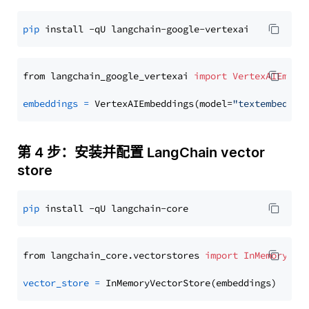
pip
from langchain_google_vertexai 
import
VertexAIEmbed
embeddings
=
 VertexAIEmbeddings(model=
"textembeddin
第 4 步：安装并配置 LangChain vector
store
pip
from langchain_core.vectorstores 
import
InMemoryVec
vector_store
=