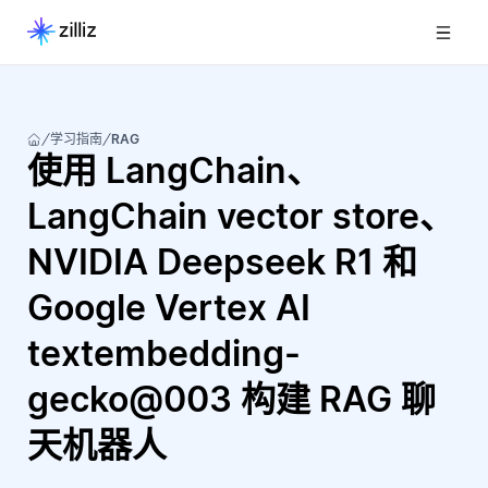
学习指南
RAG
使用 LangChain、
LangChain vector store、
NVIDIA Deepseek R1 和
Google Vertex AI
textembedding-
gecko@003 构建 RAG 聊
天机器人