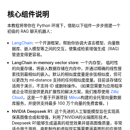
核心组件说明
本教程将带你在 Python 环境下，借助以下组件一步步搭建一个
初级的 RAG 聊天机器人：
LangChain
: 一个开源框架，帮助你协调大语言模型、向量数
据库、嵌入模型等之间的交互，使集成检索增强生成（RAG）
管道变得更容易。
LangChain in-memory vector store
: 一个内存型，
临时性
的向量存储，将嵌入数据存储在内存中，并通过精确的线性搜
索找到最相似的嵌入。默认的相似度度量是余弦相似度，但可
以更改为 ml-distance 支持的任何相似度度量。目前该存储仅
适用于演示，不支持 ID 或删除操作。 (如果您需要为应用程序
或企业项目提供更具扩展性的解决方案，我们推荐使用
Zilliz
Cloud
，这是一个基于开源项目
Milvus
构建的全托管向量数据
库服务，并提供支持最多 100 万个向量的免费套餐。)
NVIDIA Deepseek R1
: 这个先进的人工智能模型旨在实现高
保真图像合成和增强，利用了NVIDIA的尖端图形技术。
Deepseek R1能够生成逼真的视觉效果并提高图像质量，非常
适合用于游戏、电影制作和虚拟现实等需要逼真图形的应用领