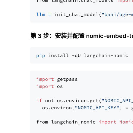
from langchain.chat_models 
impor
llm
=
 init_chat_model(
"baai/bge-
第 3 步：安装并配置 nomic-embed-tex
pip
import
import
 os

if
 not os.environ.get(
"NOMIC_API
  os.environ[
"NOMIC_API_KEY"
] = 
from langchain_nomic 
import
Nomi