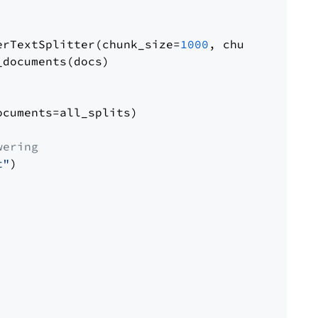
erTextSplitter(chunk_size=
1000
, chunk_overlap
documents(docs)

cuments=all_splits)

wering
t"
)
