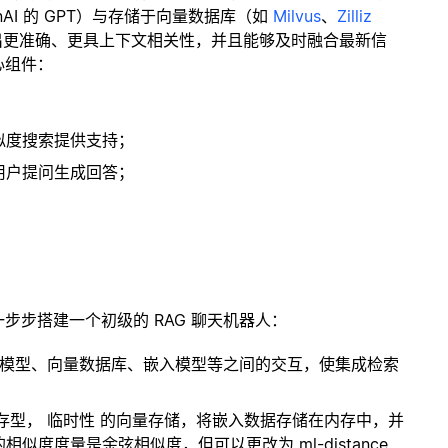
enAI 的 GPT）与存储于向量数据库（如
Milvus
、
Zilliz
出更准确、更具上下文相关性，并且能够及时融合最新信
心组件：
；
似度搜索提供支持；
用户提问生成回答；
一步步搭建一个初级的 RAG 聊天机器人：
言模型、向量数据库、嵌入模型等之间的交互，使集成检索
内存型，
临时性
的向量存储，将嵌入数据存储在内存中，并
度度量是余弦相似度，但可以更改为 ml-distance