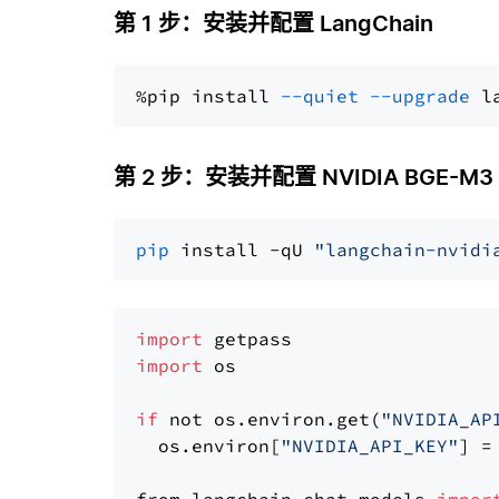
第 1 步：安装并配置 LangChain
%pip install 
--quiet
--upgrade
 l
第 2 步：安装并配置 NVIDIA BGE-M3
pip
 install -qU 
"langchain-nvidi
import
import
 os

if
 not os.environ.get(
"NVIDIA_AP
  os.environ[
"NVIDIA_API_KEY"
] =