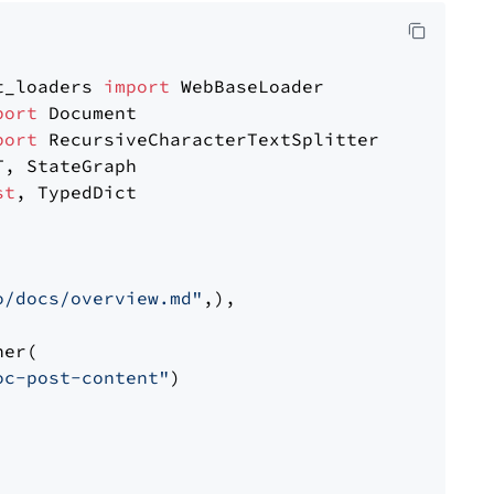
t_loaders 
import
port
port
st
, TypedDict

o/docs/overview.md"
,),

er(

oc-post-content"
)
