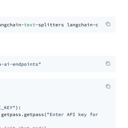
angchain-
text
a-ai-endpoints"
I_KEY"
):

 getpass.getpass(
"Enter API key for NVIDIA: "