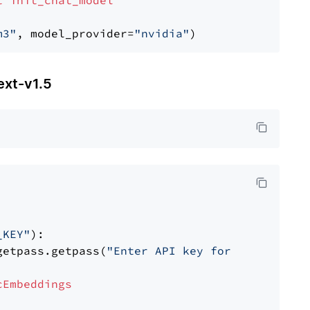
t
init_chat_model
m3"
, model_provider=
"nvidia"
t-v1.5
_KEY"
):

getpass.getpass(
"Enter API key for Nomic: "
)

cEmbeddings