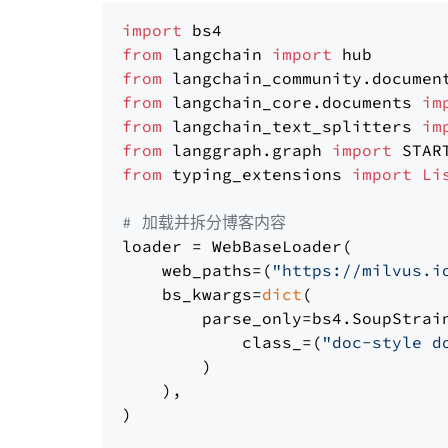
import
from
 langchain 
import
from
 langchain_community.documen
from
 langchain_core.documents 
im
from
 langchain_text_splitters 
im
from
 langgraph.graph 
import
from
 typing_extensions 
import
Li
# 加载并拆分博客内容
loader = WebBaseLoader(

    web_paths=(
"https://milvus.i
    bs_kwargs=
dict
(

        parse_only=bs4.SoupStrain
            class_=(
"doc-style d
        )

    ),

)
