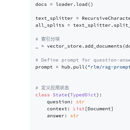
docs = loader.load()

text_splitter = RecursiveCharact
all_splits = text_splitter.split_
# 索引分块
_ = vector_store.add_documents(do
# Define prompt for question-ans
prompt = hub.pull(
"rlm/rag-promp
# 定义应用状态
class
State
(
TypedDict
):

    question: 
str
    context: 
List
[Document]

    answer: 
str