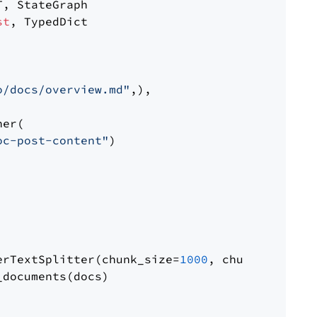
st
, TypedDict

o/docs/overview.md"
,),

er(

oc-post-content"
)

erTextSplitter(chunk_size=
1000
, chunk_overlap
documents(docs)
