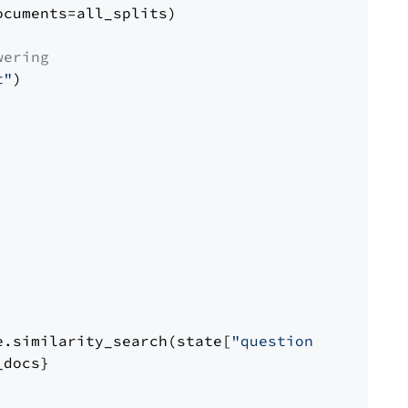
cuments=all_splits)

wering
t"
)

e.similarity_search(state[
"question"
])

docs}
