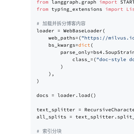
from
 langgraph.graph 
import
from
 typing_extensions 
import
Li
# 加载并拆分博客内容
loader = WebBaseLoader(

    web_paths=(
"https://milvus.i
    bs_kwargs=
dict
(

        parse_only=bs4.SoupStrain
            class_=(
"doc-style d
        )

    ),

)

docs = loader.load()

text_splitter = RecursiveCharact
all_splits = text_splitter.split_
# 索引分块