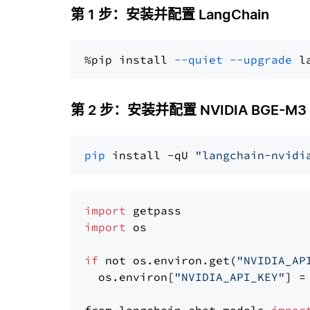
第 1 步：安装并配置 LangChain
%pip install 
--quiet
--upgrade
 l
第 2 步：安装并配置 NVIDIA BGE-M3
pip
 install -qU 
"langchain-nvidi
import
import
 os

if
 not os.environ.get(
"NVIDIA_AP
  os.environ[
"NVIDIA_API_KEY"
] =