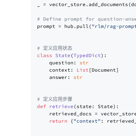
_ = vector_store.add_documents(do
# Define prompt for question-ans
prompt = hub.pull(
"rlm/rag-promp
# 定义应用状态
class
State
(
TypedDict
):

    question: 
str
    context: 
List
[Document]

    answer: 
str
# 定义应用步骤
def
retrieve
(
state: State
):

    retrieved_docs = vector_stor
return
 {
"context"
: retrieved_