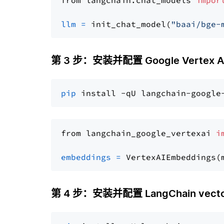
from langchain.chat_models 
impor
llm
=
 init_chat_model(
"baai/bge-
第 3 步：安装并配置 Google Vertex AI
pip
from langchain_google_vertexai 
i
embeddings
=
 VertexAIEmbeddings(
第 4 步：安装并配置 LangChain vector