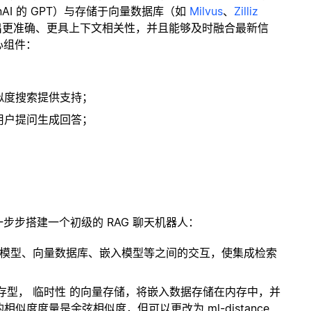
enAI 的 GPT）与存储于向量数据库（如
Milvus
、
Zilliz
出更准确、更具上下文相关性，并且能够及时融合最新信
心组件：
；
似度搜索提供支持；
用户提问生成回答；
一步步搭建一个初级的 RAG 聊天机器人：
言模型、向量数据库、嵌入模型等之间的交互，使集成检索
内存型，
临时性
的向量存储，将嵌入数据存储在内存中，并
度度量是余弦相似度，但可以更改为 ml-distance