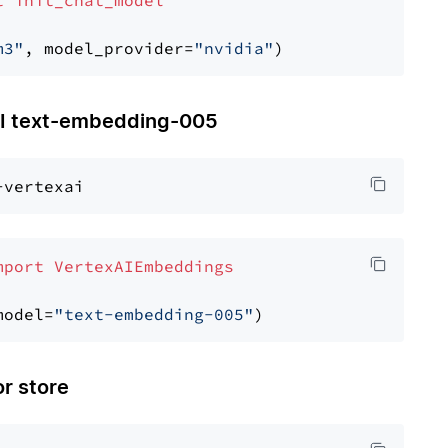
t
init_chat_model
m3"
, model_provider=
"nvidia"
 text-embedding-005
mport
VertexAIEmbeddings
model=
"text-embedding-005"
 store