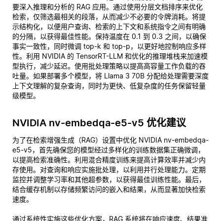
要深入推理和分析的 RAG 应用。通过使用分层文档排序来优化
检索，仅筛选最相关的段落，从而减少不必要的令牌消耗。将提
示结构化，以便用户查询、检索的上下文和系统指令之间有明确
的分隔，以获得最佳性能。保持温度在 0.1 到 0.3 之间，以确保
事实一致性，同时微调 top-k 和 top-p，以更好地控制响应多样
性。利用 NVIDIA 的 TensorRT-LLM 和优化的推理堆栈来加速模
型执行，减少延迟。使用批处理策略以提高高容量工作负载的吞
吐量。如果部署多个模型，将 Llama 3 70B 分配给处理需要深度
上下文理解的复杂查询，同时为更快、低复杂度的任务保留轻量
级模型。
NVIDIA nv-embedqa-e5-v5 优化建议
为了在检索增强生成（RAG）设置中优化 NVIDIA nv-embedqa-
e5-v5，首先确保您的模型经过多样化的训练数据集正确微调，
以提高检索准确性。利用混合精度训练来提高计算效率并减少内
存使用。对查询和响应实施批处理，以利用并行处理能力。定期
监控并调整学习率和其他超参数，以获得最佳训练性能。最后，
结合缓存机制以存储频繁访问的嵌入和结果，从而显著加快检索
速度。
通过系统性实施这些优化方案，RAG 系统将在响应速度、结果准