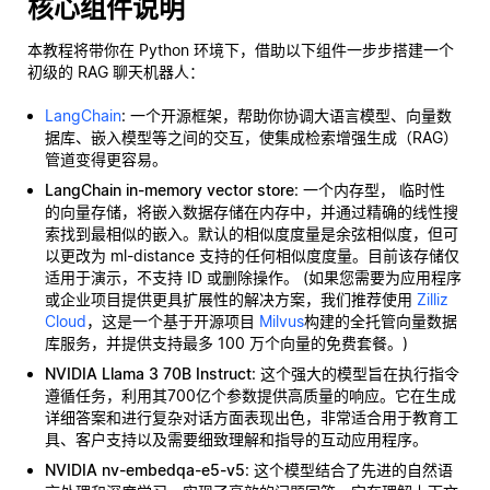
核心组件说明
本教程将带你在 Python 环境下，借助以下组件一步步搭建一个
初级的 RAG 聊天机器人：
LangChain
: 一个开源框架，帮助你协调大语言模型、向量数
据库、嵌入模型等之间的交互，使集成检索增强生成（RAG）
管道变得更容易。
LangChain in-memory vector store
: 一个内存型，
临时性
的向量存储，将嵌入数据存储在内存中，并通过精确的线性搜
索找到最相似的嵌入。默认的相似度度量是余弦相似度，但可
以更改为 ml-distance 支持的任何相似度度量。目前该存储仅
适用于演示，不支持 ID 或删除操作。 (如果您需要为应用程序
或企业项目提供更具扩展性的解决方案，我们推荐使用
Zilliz
Cloud
，这是一个基于开源项目
Milvus
构建的全托管向量数据
库服务，并提供支持最多 100 万个向量的免费套餐。)
NVIDIA Llama 3 70B Instruct
: 这个强大的模型旨在执行指令
遵循任务，利用其700亿个参数提供高质量的响应。它在生成
详细答案和进行复杂对话方面表现出色，非常适合用于教育工
具、客户支持以及需要细致理解和指导的互动应用程序。
NVIDIA nv-embedqa-e5-v5
: 这个模型结合了先进的自然语