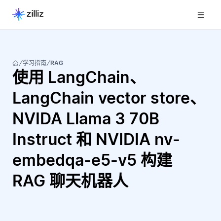
学习指南
RAG
使用 LangChain、
LangChain vector store、
NVIDA Llama 3 70B
Instruct 和 NVIDIA nv-
embedqa-e5-v5 构建
RAG 聊天机器人