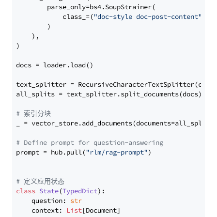
        parse_only=bs4.SoupStrainer(

            class_=(
"doc-style doc-post-content"
)

        )

    ),

)

docs = loader.load()

text_splitter = RecursiveCharacterTextSplitter(chun
all_splits = text_splitter.split_documents(docs)

# 索引分块
_ = vector_store.add_documents(documents=all_splits)
# Define prompt for question-answering
prompt = hub.pull(
"rlm/rag-prompt"
)

# 定义应用状态
class
State
(
TypedDict
):

    question: 
str
    context: 
List
[Document]
