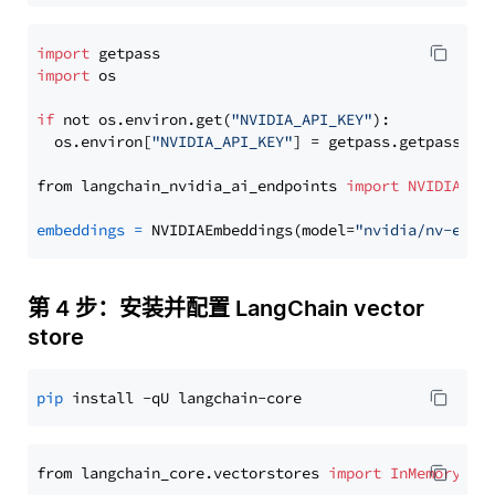
import
import
 os

if
 not os.environ.get(
"NVIDIA_API_KEY"
):

  os.environ[
"NVIDIA_API_KEY"
] = getpass.getpass(
"E
from langchain_nvidia_ai_endpoints 
import
NVIDIAEmb
embeddings
=
 NVIDIAEmbeddings(model=
"nvidia/nv-embe
第 4 步：安装并配置 LangChain vector
store
pip
from langchain_core.vectorstores 
import
InMemoryVec