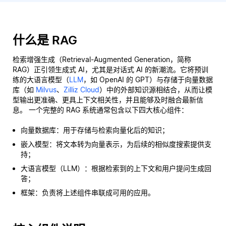
什么是 RAG
检索增强生成（Retrieval-Augmented Generation，简称
RAG）正引领生成式 AI，尤其是对话式 AI 的新潮流。它将预训
练的大语言模型（
LLM
，如 OpenAI 的 GPT）与存储于向量数据
库（如
Milvus
、
Zilliz Cloud
）中的外部知识源相结合，从而让模
型输出更准确、更具上下文相关性，并且能够及时融合最新信
息。 一个完整的 RAG 系统通常包含以下四大核心组件：
向量数据库：用于存储与检索向量化后的知识；
嵌入模型：将文本转为向量表示，为后续的相似度搜索提供支
持；
大语言模型（LLM）：根据检索到的上下文和用户提问生成回
答；
框架：负责将上述组件串联成可用的应用。