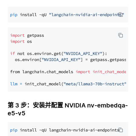
pip
 install -qU 
"langchain-nvidia-ai-endpoints"
import
import
 os

if
 not os.environ.get(
"NVIDIA_API_KEY"
):

  os.environ[
"NVIDIA_API_KEY"
] = getpass.getpass(
"E
from langchain.chat_models 
import
init_chat_model
llm
=
 init_chat_model(
"meta/llama3-70b-instruct"
, m
第 3 步：安装并配置 NVIDIA nv-embedqa-
e5-v5
pip