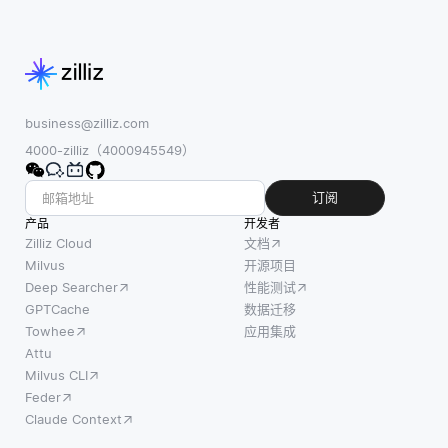
business@zilliz.com
4000-zilliz（4000945549）
订阅
产品
开发者
Zilliz Cloud
文档
Milvus
开源项目
Deep Searcher
性能测试
GPTCache
数据迁移
Towhee
应用集成
Attu
Milvus CLI
Feder
Claude Context