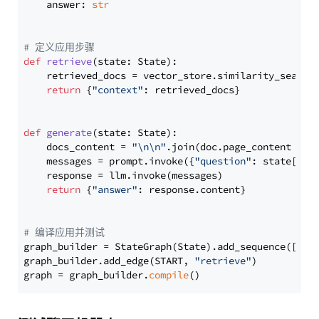
    answer: 
str
# 定义应用步骤
def
retrieve
(
state: State
):

    retrieved_docs = vector_store.similarity_search
return
 {
"context"
: retrieved_docs}

def
generate
(
state: State
):

    docs_content = 
"\n\n"
.join(doc.page_content 
for
    messages = prompt.invoke({
"question"
: state[
"qu
    response = llm.invoke(messages)

return
 {
"answer"
: response.content}

# 编译应用并测试
graph_builder = StateGraph(State).add_sequence([retr
graph_builder.add_edge(START, 
"retrieve"
)

graph = graph_builder.
compile