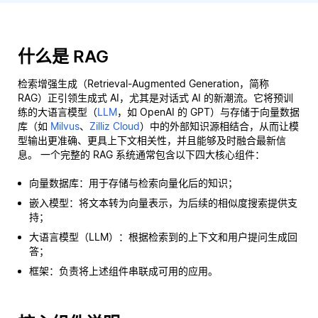
什么是 RAG
检索增强生成（Retrieval-Augmented Generation，简称
RAG）正引领生成式 AI，尤其是对话式 AI 的新潮流。它将预训
练的大语言模型（
LLM
，如 OpenAI 的 GPT）与存储于向量数据
库（如
Milvus
、
Zilliz Cloud
）中的外部知识源相结合，从而让模
型输出更准确、更具上下文相关性，并且能够及时融合最新信
息。 一个完整的 RAG 系统通常包含以下四大核心组件：
向量数据库：用于存储与检索向量化后的知识；
嵌入模型：将文本转为向量表示，为后续的相似度搜索提供支
持；
大语言模型（LLM）：根据检索到的上下文和用户提问生成回
答；
框架：负责将上述组件串联成可用的应用。