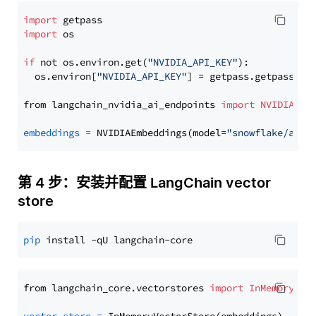
import
import
 os

if
 not os.environ.get(
"NVIDIA_API_KEY"
):

  os.environ[
"NVIDIA_API_KEY"
] = getpass.getpass(
"E
from langchain_nvidia_ai_endpoints 
import
NVIDIAEmb
embeddings
=
 NVIDIAEmbeddings(model=
"snowflake/arct
第 4 步：安装并配置 LangChain vector
store
pip
from langchain_core.vectorstores 
import
InMemoryVec