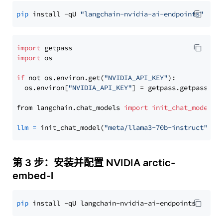
pip
 install -qU 
"langchain-nvidia-ai-endpoints"
import
import
 os

if
 not os.environ.get(
"NVIDIA_API_KEY"
):

  os.environ[
"NVIDIA_API_KEY"
] = getpass.getpass(
"E
from langchain.chat_models 
import
init_chat_model
llm
=
 init_chat_model(
"meta/llama3-70b-instruct"
, m
第 3 步：安装并配置 NVIDIA arctic-
embed-l
pip