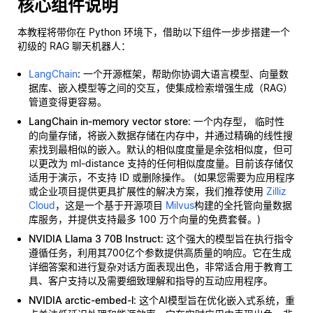
核心组件说明
本教程将带你在 Python 环境下，借助以下组件一步步搭建一个
初级的 RAG 聊天机器人：
LangChain
: 一个开源框架，帮助你协调大语言模型、向量数
据库、嵌入模型等之间的交互，使集成检索增强生成（RAG）
管道变得更容易。
LangChain in-memory vector store
: 一个内存型，
临时性
的向量存储，将嵌入数据存储在内存中，并通过精确的线性搜
索找到最相似的嵌入。默认的相似度度量是余弦相似度，但可
以更改为 ml-distance 支持的任何相似度度量。目前该存储仅
适用于演示，不支持 ID 或删除操作。 (如果您需要为应用程序
或企业项目提供更具扩展性的解决方案，我们推荐使用
Zilliz
Cloud
，这是一个基于开源项目
Milvus
构建的全托管向量数据
库服务，并提供支持最多 100 万个向量的免费套餐。)
NVIDIA Llama 3 70B Instruct
: 这个强大的模型旨在执行指令
遵循任务，利用其700亿个参数提供高质量的响应。它在生成
详细答案和进行复杂对话方面表现出色，非常适合用于教育工
具、客户支持以及需要细致理解和指导的互动应用程序。
NVIDIA arctic-embed-l
: 这个AI模型旨在优化嵌入式系统，重