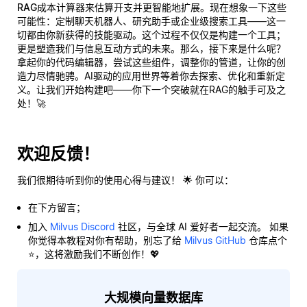
RAG成本计算器
来估算开支并更智能地扩展。现在想象一下这些
可能性：定制聊天机器人、研究助手或企业级搜索工具——这一
切都由你新获得的技能驱动。这个过程不仅仅是构建一个工具；
更是塑造我们与信息互动方式的未来。那么，接下来是什么呢？
拿起你的代码编辑器，尝试这些组件，调整你的管道，让你的创
造力尽情驰骋。AI驱动的应用世界等着你去探索、优化和重新定
义。让我们开始构建吧——你下一个突破就在RAG的触手可及之
处！🚀
欢迎反馈！
我们很期待听到你的使用心得与建议！ 🌟 你可以：
在下方留言；
加入
Milvus Discord
社区，与全球 AI 爱好者一起交流。 如果
你觉得本教程对你有帮助，别忘了给
Milvus GitHub
仓库点个
⭐，这将激励我们不断创作！💖
大规模向量数据库