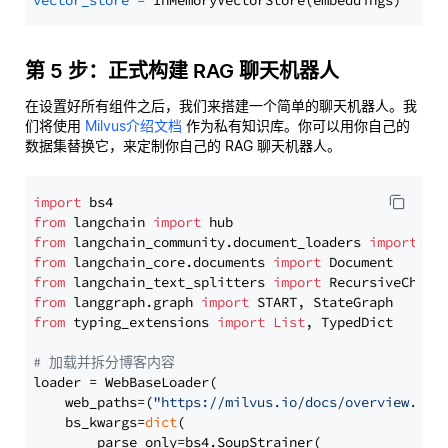
vector_store
=
第 5 步：正式构建 RAG 聊天机器人
在设置好所有组件之后，我们来搭建一个简单的聊天机器人。我
们将使用
Milvus介绍文档
作为私有知识库。你可以用你自己的
数据集替换它，来定制你自己的 RAG 聊天机器人。
import
from
 langchain 
import
from
 langchain_community.document_loaders 
import
from
 langchain_core.documents 
import
from
 langchain_text_splitters 
import
from
 langgraph.graph 
import
from
 typing_extensions 
import
List
, TypedDict

# 加载并拆分博客内容
loader = WebBaseLoader(

    web_paths=(
"https://milvus.io/docs/overview.md"
,
    bs_kwargs=
dict
(

        parse_only=bs4.SoupStrainer(
