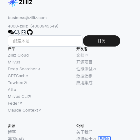
business@zilliz.com
4000-zilliz（4000945549）
订阅
产品
开发者
Zilliz Cloud
文档
Milvus
开源项目
Deep Searcher
性能测试
GPTCache
数据迁移
Towhee
应用集成
Attu
Milvus CLI
Feder
Claude Context
资源
公司
博客
关于我们
学习中心
招贤纳士
热招中