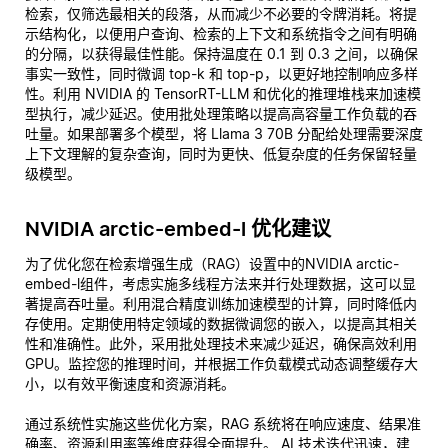
检索，仅筛选最相关的段落，从而减少不必要的令牌消耗。将提
示结构化，以便用户查询、检索的上下文和系统指令之间有明确
的分隔，以获得最佳性能。保持温度在 0.1 到 0.3 之间，以确保
事实一致性，同时微调 top-k 和 top-p，以更好地控制响应多样
性。利用 NVIDIA 的 TensorRT-LLM 和优化的推理堆栈来加速模
型执行，减少延迟。使用批处理策略以提高高容量工作负载的吞
吐量。如果部署多个模型，将 Llama 3 70B 分配给处理需要深度
上下文理解的复杂查询，同时为更快、低复杂度的任务保留轻量
级模型。
NVIDIA arctic-embed-l 优化建议
为了优化您在检索增强生成（RAG）设置中的NVIDIA arctic-
embed-l组件，考虑实施多线程方法来并行处理数据，这可以显
著提高吞吐量。利用混合精度训练加速模型的计算，同时降低内
存使用。定期使用特定领域的数据微调您的嵌入，以提高其相关
性和准确性。此外，采用批处理技术来减少延迟，确保高效利用
GPU。监控您的推理时间，并根据工作负载模式动态调整缓存大
小，以有效平衡速度和资源消耗。
通过系统性实施这些优化方案，RAG 系统将在响应速度、结果准
确率、资源利用率等维度获得全面提升。 AI 技术迭代迅速，建