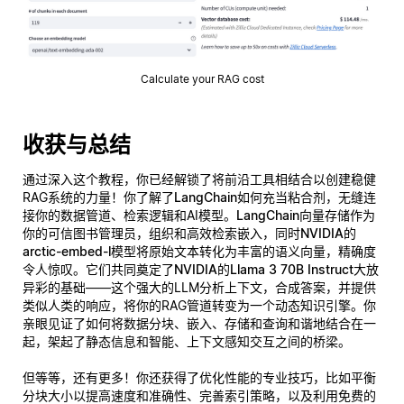
Calculate your RAG cost
收获与总结
通过深入这个教程，你已经解锁了将前沿工具相结合以创建稳健
RAG系统的力量！你了解了
LangChain
如何充当粘合剂，无缝连
接你的数据管道、检索逻辑和AI模型。
LangChain向量存储
作为
你的可信图书管理员，组织和高效检索嵌入，同时
NVIDIA的
arctic-embed-l
模型将原始文本转化为丰富的语义向量，精确度
令人惊叹。它们共同奠定了
NVIDIA的Llama 3 70B Instruct
大放
异彩的基础——这个强大的LLM分析上下文，合成答案，并提供
类似人类的响应，将你的RAG管道转变为一个动态知识引擎。你
亲眼见证了如何将数据分块、嵌入、存储和查询和谐地结合在一
起，架起了静态信息和智能、上下文感知交互之间的桥梁。
但等等，还有更多！你还获得了优化性能的专业技巧，比如平衡
分块大小以提高速度和准确性、完善索引策略，以及利用
免费的