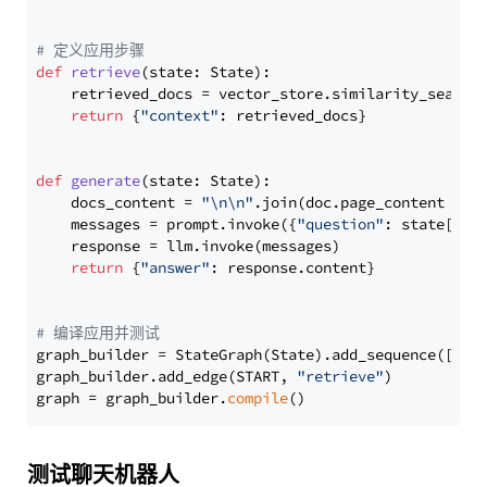
# 定义应用步骤
def
retrieve
(
state: State
):

    retrieved_docs = vector_store.similarity_search
return
 {
"context"
: retrieved_docs}

def
generate
(
state: State
):

    docs_content = 
"\n\n"
.join(doc.page_content 
for
    messages = prompt.invoke({
"question"
: state[
"qu
    response = llm.invoke(messages)

return
 {
"answer"
: response.content}

# 编译应用并测试
graph_builder = StateGraph(State).add_sequence([retr
graph_builder.add_edge(START, 
"retrieve"
)

graph = graph_builder.
compile
测试聊天机器人