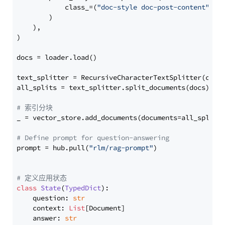
            class_=(
"doc-style doc-post-content"
)

        )

    ),

)

docs = loader.load()

text_splitter = RecursiveCharacterTextSplitter(chun
all_splits = text_splitter.split_documents(docs)

# 索引分块
_ = vector_store.add_documents(documents=all_splits)
# Define prompt for question-answering
prompt = hub.pull(
"rlm/rag-prompt"
)

# 定义应用状态
class
State
(
TypedDict
):

    question: 
str
    context: 
List
[Document]

    answer: 
str