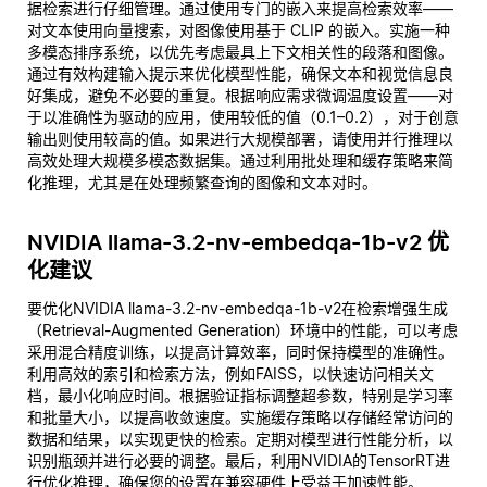
据检索进行仔细管理。通过使用专门的嵌入来提高检索效率——
对文本使用向量搜索，对图像使用基于 CLIP 的嵌入。实施一种
多模态排序系统，以优先考虑最具上下文相关性的段落和图像。
通过有效构建输入提示来优化模型性能，确保文本和视觉信息良
好集成，避免不必要的重复。根据响应需求微调温度设置——对
于以准确性为驱动的应用，使用较低的值（0.1–0.2），对于创意
输出则使用较高的值。如果进行大规模部署，请使用并行推理以
高效处理大规模多模态数据集。通过利用批处理和缓存策略来简
化推理，尤其是在处理频繁查询的图像和文本对时。
NVIDIA llama-3.2-nv-embedqa-1b-v2 优
化建议
要优化NVIDIA llama-3.2-nv-embedqa-1b-v2在检索增强生成
（Retrieval-Augmented Generation）环境中的性能，可以考虑
采用混合精度训练，以提高计算效率，同时保持模型的准确性。
利用高效的索引和检索方法，例如FAISS，以快速访问相关文
档，最小化响应时间。根据验证指标调整超参数，特别是学习率
和批量大小，以提高收敛速度。实施缓存策略以存储经常访问的
数据和结果，以实现更快的检索。定期对模型进行性能分析，以
识别瓶颈并进行必要的调整。最后，利用NVIDIA的TensorRT进
行优化推理，确保您的设置在兼容硬件上受益于加速性能。