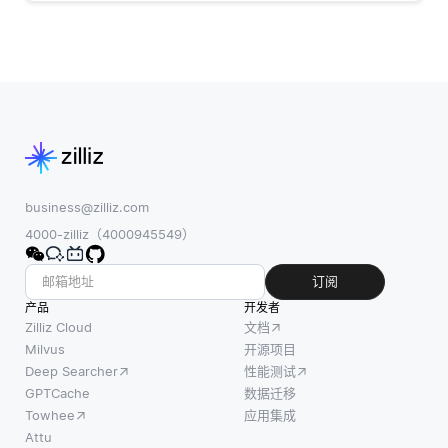
business@zilliz.com
4000-zilliz（4000945549）
订阅
产品
开发者
Zilliz Cloud
文档
Milvus
开源项目
Deep Searcher
性能测试
GPTCache
数据迁移
Towhee
应用集成
Attu