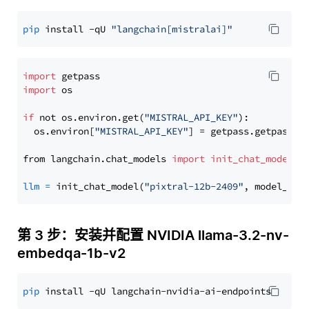
pip
 install -qU 
"langchain[mistralai]"
import
import
 os

if
 not os.environ.get(
"MISTRAL_API_KEY"
):

  os.environ[
"MISTRAL_API_KEY"
] = getpass.getpass(
"
from langchain.chat_models 
import
init_chat_model
llm
=
 init_chat_model(
"pixtral-12b-2409"
, model_pro
第 3 步：安装并配置 NVIDIA llama-3.2-nv-
embedqa-1b-v2
pip