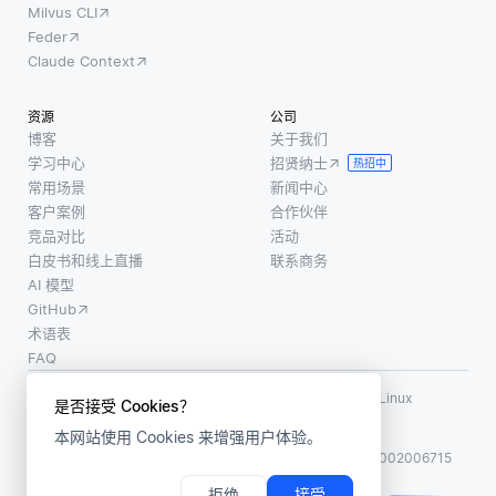
Milvus CLI
Feder
Claude Context
资源
公司
博客
关于我们
学习中心
招贤纳士
热招中
常用场景
新闻中心
客户案例
合作伙伴
竞品对比
活动
白皮书和线上直播
联系商务
AI 模型
GitHub
术语表
FAQ
使用条款
·
个人信息保护政策
·
数据安全政策
LF AI、LF AI & Data、Milvus，以及相关的开源项目名称为 Linux
是否接受 Cookies？
Foundation 所有商标
本网站使用 Cookies 来增强用户体验。
版权所有 ©2026 上海赜睿信息科技有限公司保留所有权利
ICP 备案:
沪ICP备2023014543号-1
沪公网安备31011002006715
拒绝
接受