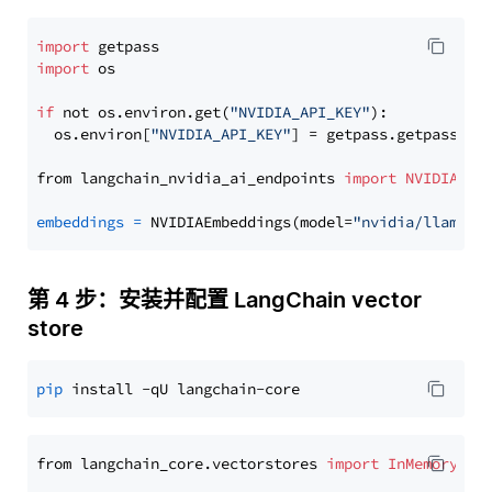
import
import
 os

if
 not os.environ.get(
"NVIDIA_API_KEY"
):

  os.environ[
"NVIDIA_API_KEY"
] = getpass.getpass(
"E
from langchain_nvidia_ai_endpoints 
import
NVIDIAEmb
embeddings
=
 NVIDIAEmbeddings(model=
"nvidia/llama-3
第 4 步：安装并配置 LangChain vector
store
pip
from langchain_core.vectorstores 
import
InMemoryVec