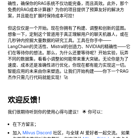
确性，确保你的RAG系统不仅功能完备，而且
高效
。此外，那个
免费的RAG成本计算器？为你的项目提供了预算友好的解决方
案，并且能在扩展时保持成本可控！
但这仅仅是一个开始。现在你拥有了构建、调整和创新的蓝图。
想象一下，定制这个管道用于
真正
理解用户的聊天机器人，或在
几秒钟内挖掘大量数据的研究工具。工具在你手中——
LangChain的灵活性、Mistral的创造力、NVIDIA的精确性——它
们在等待
你的
想法。那么，为什么还要等待呢？开始实验，玩弄
不同的数据集，看看小调整如何能带来重大突破。无论你是为了
速度、成本还是准确性进行优化，你现在都有能力实现这一切。
智能应用的未来由你来塑造。让我们开始构建——你下一个RAG
杰作只需几行代码就能实现！🚀
欢迎反馈！
我们很期待听到你的使用心得与建议！ 🌟 你可以：
在下方留言；
加入
Milvus Discord
社区，与全球 AI 爱好者一起交流。 如果