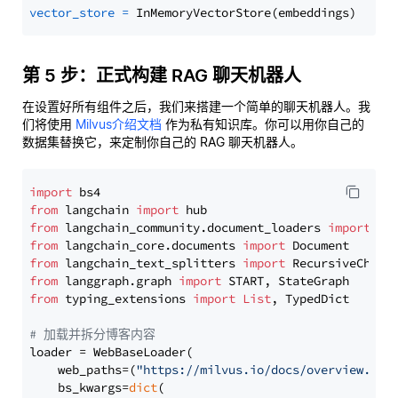
vector_store
=
第 5 步：正式构建 RAG 聊天机器人
在设置好所有组件之后，我们来搭建一个简单的聊天机器人。我
们将使用
Milvus介绍文档
作为私有知识库。你可以用你自己的
数据集替换它，来定制你自己的 RAG 聊天机器人。
import
from
 langchain 
import
from
 langchain_community.document_loaders 
import
from
 langchain_core.documents 
import
from
 langchain_text_splitters 
import
from
 langgraph.graph 
import
from
 typing_extensions 
import
List
, TypedDict

# 加载并拆分博客内容
loader = WebBaseLoader(

    web_paths=(
"https://milvus.io/docs/overview.md"
,
    bs_kwargs=
dict
(
