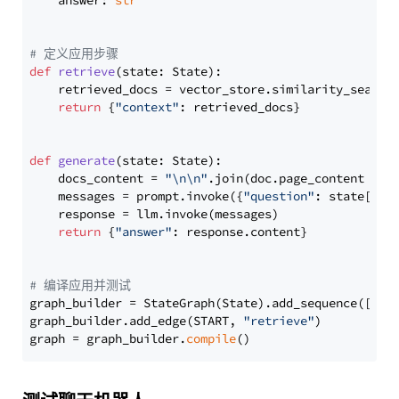
    answer: 
str
# 定义应用步骤
def
retrieve
(
state: State
):

    retrieved_docs = vector_store.similarity_search
return
 {
"context"
: retrieved_docs}

def
generate
(
state: State
):

    docs_content = 
"\n\n"
.join(doc.page_content 
for
    messages = prompt.invoke({
"question"
: state[
"qu
    response = llm.invoke(messages)

return
 {
"answer"
: response.content}

# 编译应用并测试
graph_builder = StateGraph(State).add_sequence([retr
graph_builder.add_edge(START, 
"retrieve"
)

graph = graph_builder.
compile