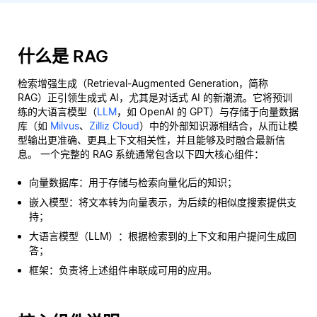
什么是 RAG
检索增强生成（Retrieval-Augmented Generation，简称
RAG）正引领生成式 AI，尤其是对话式 AI 的新潮流。它将预训
练的大语言模型（
LLM
，如 OpenAI 的 GPT）与存储于向量数据
库（如
Milvus
、
Zilliz Cloud
）中的外部知识源相结合，从而让模
型输出更准确、更具上下文相关性，并且能够及时融合最新信
息。 一个完整的 RAG 系统通常包含以下四大核心组件：
向量数据库：用于存储与检索向量化后的知识；
嵌入模型：将文本转为向量表示，为后续的相似度搜索提供支
持；
大语言模型（LLM）：根据检索到的上下文和用户提问生成回
答；
框架：负责将上述组件串联成可用的应用。