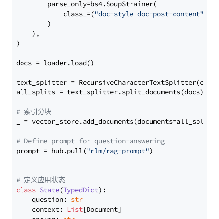
        parse_only=bs4.SoupStrainer(

            class_=(
"doc-style doc-post-content"
)

        )

    ),

)

docs = loader.load()

text_splitter = RecursiveCharacterTextSplitter(chun
all_splits = text_splitter.split_documents(docs)

# 索引分块
_ = vector_store.add_documents(documents=all_splits)
# Define prompt for question-answering
prompt = hub.pull(
"rlm/rag-prompt"
)

# 定义应用状态
class
State
(
TypedDict
):

    question: 
str
    context: 
List
[Document]
