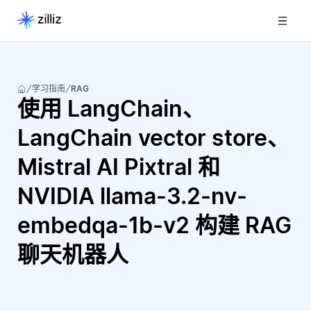
学习指南
RAG
使用 LangChain、
LangChain vector store、
Mistral AI Pixtral 和
NVIDIA llama-3.2-nv-
embedqa-1b-v2 构建 RAG
聊天机器人