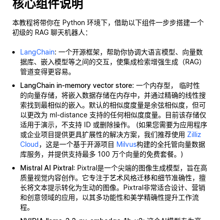
核心组件说明
本教程将带你在 Python 环境下，借助以下组件一步步搭建一个
初级的 RAG 聊天机器人：
LangChain
: 一个开源框架，帮助你协调大语言模型、向量数
据库、嵌入模型等之间的交互，使集成检索增强生成（RAG）
管道变得更容易。
LangChain in-memory vector store
: 一个内存型，
临时性
的向量存储，将嵌入数据存储在内存中，并通过精确的线性搜
索找到最相似的嵌入。默认的相似度度量是余弦相似度，但可
以更改为 ml-distance 支持的任何相似度度量。目前该存储仅
适用于演示，不支持 ID 或删除操作。 (如果您需要为应用程序
或企业项目提供更具扩展性的解决方案，我们推荐使用
Zilliz
Cloud
，这是一个基于开源项目
Milvus
构建的全托管向量数据
库服务，并提供支持最多 100 万个向量的免费套餐。)
Mistral AI Pixtral
: Pixtral是一个尖端的图像生成模型，旨在高
质量视觉内容创作。它专注于艺术风格迁移和细节准确性，擅
长将文本提示转化为生动的图像。Pixtral非常适合设计、营销
和创意领域的应用，以其多功能性和美学精确性提升工作流
程。