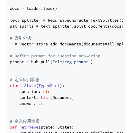
docs = loader.load()

text_splitter = RecursiveCharacterTextSplitter(chun
all_splits = text_splitter.split_documents(docs)

# 索引分块
_ = vector_store.add_documents(documents=all_splits)
# Define prompt for question-answering
prompt = hub.pull(
"rlm/rag-prompt"
)

# 定义应用状态
class
State
(
TypedDict
):

    question: 
str
    context: 
List
[Document]

    answer: 
str
# 定义应用步骤
def
retrieve
(
state: State
):
