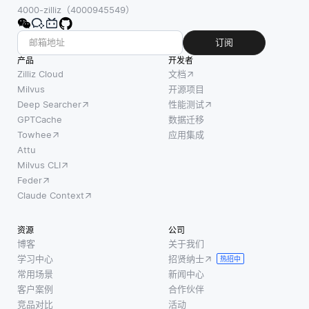
4000-zilliz（4000945549）
订阅
产品
开发者
Zilliz Cloud
文档
Milvus
开源项目
Deep Searcher
性能测试
GPTCache
数据迁移
Towhee
应用集成
Attu
Milvus CLI
Feder
Claude Context
资源
公司
博客
关于我们
学习中心
招贤纳士
热招中
常用场景
新闻中心
客户案例
合作伙伴
竞品对比
活动