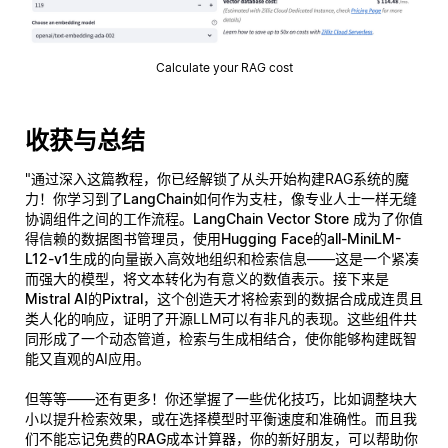
Calculate your RAG cost
收获与总结
"通过深入这篇教程，你已经解锁了从头开始构建RAG系统的魔
力！你学习到了
LangChain
如何作为支柱，像专业人士一样无缝
协调组件之间的工作流程。
LangChain Vector Store
成为了你值
得信赖的数据图书管理员，使用
Hugging Face的all-MiniLM-
L12-v1
生成的向量嵌入高效地组织和检索信息——这是一个紧凑
而强大的模型，将文本转化为有意义的数值表示。接下来是
Mistral AI的Pixtral
，这个创造天才将检索到的数据合成成连贯且
类人化的响应，证明了开源LLM可以有非凡的表现。这些组件共
同形成了一个动态管道，检索与生成相结合，使你能够构建既智
能又直观的AI应用。
但等等——还有更多！你还掌握了一些优化技巧，比如调整块大
小以提升检索效果，或在选择模型时平衡速度和准确性。而且我
们不能忘记
免费的RAG成本计算器
，你的新好朋友，可以帮助你