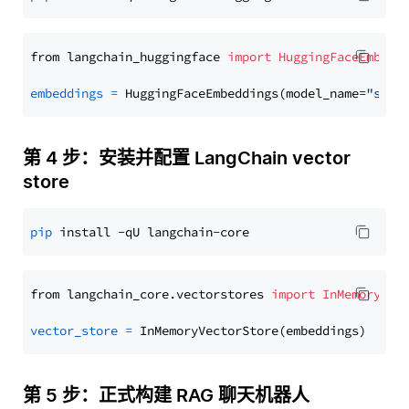
from langchain_huggingface 
import
HuggingFaceEmbedd
embeddings
=
 HuggingFaceEmbeddings(model_name=
"sent
第 4 步：安装并配置 LangChain vector
store
pip
from langchain_core.vectorstores 
import
InMemoryVec
vector_store
=
第 5 步：正式构建 RAG 聊天机器人