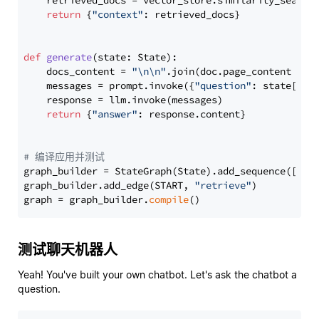
    retrieved_docs = vector_store.similarity_search
return
 {
"context"
: retrieved_docs}

def
generate
(
state: State
):

    docs_content = 
"\n\n"
.join(doc.page_content 
for
    messages = prompt.invoke({
"question"
: state[
"qu
    response = llm.invoke(messages)

return
 {
"answer"
: response.content}

# 编译应用并测试
graph_builder = StateGraph(State).add_sequence([retr
graph_builder.add_edge(START, 
"retrieve"
)

graph = graph_builder.
compile
测试聊天机器人
Yeah! You've built your own chatbot. Let's ask the chatbot a
question.