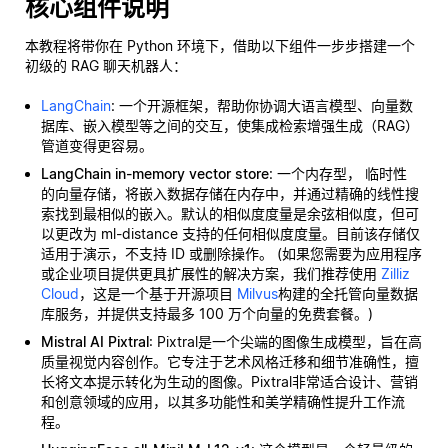
核心组件说明
本教程将带你在 Python 环境下，借助以下组件一步步搭建一个
初级的 RAG 聊天机器人：
LangChain
: 一个开源框架，帮助你协调大语言模型、向量数
据库、嵌入模型等之间的交互，使集成检索增强生成（RAG）
管道变得更容易。
LangChain in-memory vector store
: 一个内存型，
临时性
的向量存储，将嵌入数据存储在内存中，并通过精确的线性搜
索找到最相似的嵌入。默认的相似度度量是余弦相似度，但可
以更改为 ml-distance 支持的任何相似度度量。目前该存储仅
适用于演示，不支持 ID 或删除操作。 (如果您需要为应用程序
或企业项目提供更具扩展性的解决方案，我们推荐使用
Zilliz
Cloud
，这是一个基于开源项目
Milvus
构建的全托管向量数据
库服务，并提供支持最多 100 万个向量的免费套餐。)
Mistral AI Pixtral
: Pixtral是一个尖端的图像生成模型，旨在高
质量视觉内容创作。它专注于艺术风格迁移和细节准确性，擅
长将文本提示转化为生动的图像。Pixtral非常适合设计、营销
和创意领域的应用，以其多功能性和美学精确性提升工作流
程。