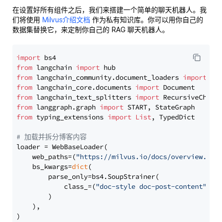
在设置好所有组件之后，我们来搭建一个简单的聊天机器人。我
们将使用
Milvus介绍文档
作为私有知识库。你可以用你自己的
数据集替换它，来定制你自己的 RAG 聊天机器人。
import
from
 langchain 
import
from
 langchain_community.document_loaders 
import
from
 langchain_core.documents 
import
from
 langchain_text_splitters 
import
from
 langgraph.graph 
import
from
 typing_extensions 
import
List
, TypedDict

# 加载并拆分博客内容
loader = WebBaseLoader(

    web_paths=(
"https://milvus.io/docs/overview.md"
,
    bs_kwargs=
dict
(

        parse_only=bs4.SoupStrainer(

            class_=(
"doc-style doc-post-content"
)

        )

    ),

)
