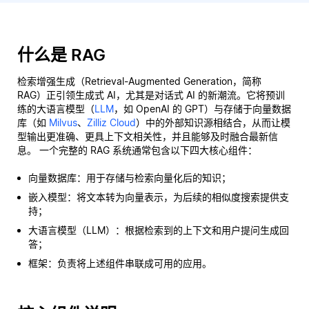
什么是 RAG
检索增强生成（Retrieval-Augmented Generation，简称
RAG）正引领生成式 AI，尤其是对话式 AI 的新潮流。它将预训
练的大语言模型（
LLM
，如 OpenAI 的 GPT）与存储于向量数据
库（如
Milvus
、
Zilliz Cloud
）中的外部知识源相结合，从而让模
型输出更准确、更具上下文相关性，并且能够及时融合最新信
息。 一个完整的 RAG 系统通常包含以下四大核心组件：
向量数据库：用于存储与检索向量化后的知识；
嵌入模型：将文本转为向量表示，为后续的相似度搜索提供支
持；
大语言模型（LLM）：根据检索到的上下文和用户提问生成回
答；
框架：负责将上述组件串联成可用的应用。