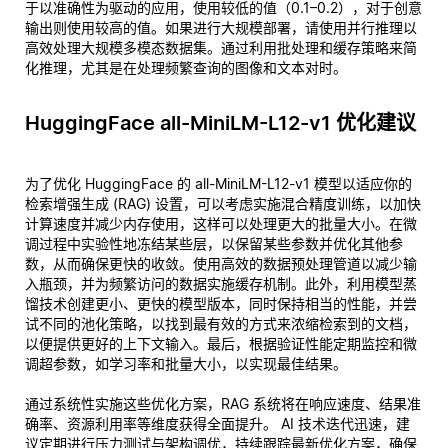
于以准确性为驱动的应用，使用较低的值（0.1–0.2），对于创意
输出则使用较高的值。如果进行大规模部署，请使用并行推理以
高效处理大规模多模态数据集。通过利用批处理和缓存策略来简
化推理，尤其是在处理频繁查询的图像和文本对时。
HuggingFace all-MiniLM-L12-v1 优化建议
为了优化 HuggingFace 的 all-MiniLM-L12-v1 模型以适应你的
检索增强生成 (RAG) 设置，可以考虑实施混合精度训练，以加快
计算速度并减少内存使用，这样可以处理更大的批量大小。在微
调过程中实验性地冻结某些层，以保留某些参数并优化其他参
数，从而确保更快的收敛。使用高效的数据预处理管道以减少输
入瓶颈，并为频繁访问的数据实施缓存机制。此外，利用模型蒸
馏技术创建更小、更快的模型版本，同时保持相当的性能，并尝
试不同的池化策略，以找到最有效的方式来浓缩检索到的文档，
以便提供更好的上下文输入。最后，根据验证性能定期监控和微
调超参数，如学习率和批量大小，以实现最佳结果。
通过系统性实施这些优化方案，RAG 系统将在响应速度、结果准
确率、资源利用率等维度获得全面提升。 AI 技术迭代迅速，建
议定期进行压力测试与架构调优，持续跟踪最新优化方案，确保