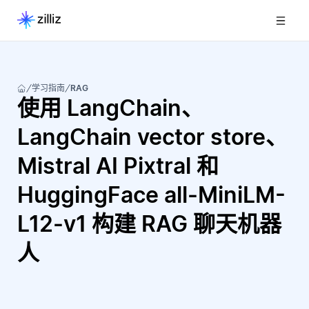
学习指南
RAG
使用 LangChain、
LangChain vector store、
Mistral AI Pixtral 和
HuggingFace all-MiniLM-
L12-v1 构建 RAG 聊天机器
人