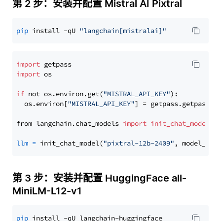
第 2 步：安装并配置 Mistral AI Pixtral
pip
 install -qU 
"langchain[mistralai]"
import
import
 os

if
 not os.environ.get(
"MISTRAL_API_KEY"
):

  os.environ[
"MISTRAL_API_KEY"
] = getpass.getpass(
"
from langchain.chat_models 
import
init_chat_model
llm
=
 init_chat_model(
"pixtral-12b-2409"
, model_pro
第 3 步：安装并配置 HuggingFace all-
MiniLM-L12-v1
pip