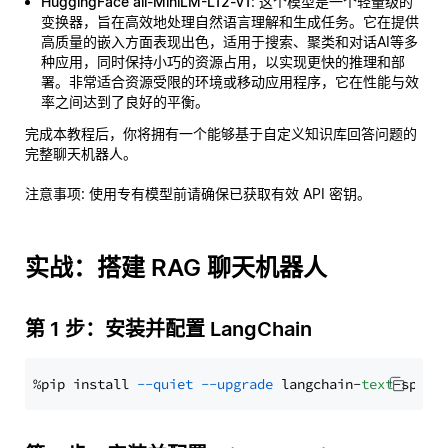
HuggingFace all-MiniLM-L12-v1
: 这个模型是一个轻量级的
变换器，旨在高效地处理自然语言理解和生成任务。它在提供
高质量的嵌入方面表现出色，适用于搜索、聚类和对话AI等多
种应用，同时保持小巧的资源占用，以实现更快的推理和部
署。非常适合资源受限的环境或移动应用程序，它在性能与效
率之间达到了良好的平衡。
完成本教程后，你将拥有一个能够基于自定义知识库回答问题的
完整聊天机器人。
注意事项
: 使用专有模型前请确保已获取有效 API 密钥。
实战：搭建 RAG 聊天机器人
第 1 步：安装并配置 LangChain
%pip install 
--quiet
--upgrade
 langchain-
text