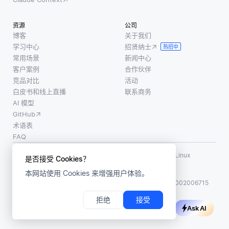
资源
公司
博客
关于我们
学习中心
招贤纳士
热招中
常用场景
新闻中心
客户案例
合作伙伴
竞品对比
活动
白皮书和线上直播
联系商务
AI 模型
GitHub
术语表
FAQ
使用条款
·
个人信息保护政策
·
数据安全政策
LF AI、LF AI & Data、Milvus，以及相关的开源项目名称为 Linux
是否接受 Cookies？
Foundation 所有商标
本网站使用 Cookies 来增强用户体验。
版权所有 ©2026 上海赜睿信息科技有限公司保留所有权利
ICP 备案:
沪ICP备2023014543号-1
沪公网安备31011002006715
拒绝
接受
Ask AI