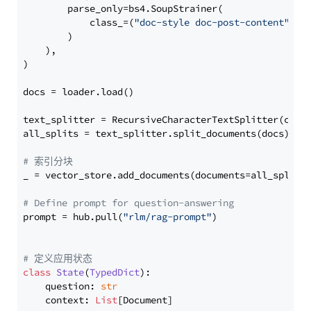
        parse_only=bs4.SoupStrainer(

            class_=(
"doc-style doc-post-content"
)

        )

    ),

)

docs = loader.load()

text_splitter = RecursiveCharacterTextSplitter(chun
all_splits = text_splitter.split_documents(docs)

# 索引分块
_ = vector_store.add_documents(documents=all_splits)
# Define prompt for question-answering
prompt = hub.pull(
"rlm/rag-prompt"
)

# 定义应用状态
class
State
(
TypedDict
):

    question: 
str
    context: 
List
[Document]
