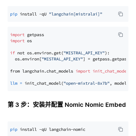
pip
 install -qU 
"langchain[mistralai]"
import
import
 os

if
 not os.environ.get(
"MISTRAL_API_KEY"
):

  os.environ[
"MISTRAL_API_KEY"
] = getpass.getpass(
"
from langchain.chat_models 
import
init_chat_model
llm
=
 init_chat_model(
"open-mixtral-8x7b"
, model_pr
第 3 步：安装并配置 Nomic Nomic Embed
pip