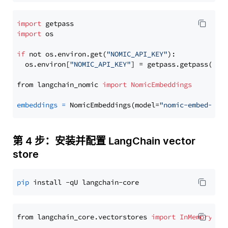
import
import
 os

if
 not os.environ.get(
"NOMIC_API_KEY"
):

  os.environ[
"NOMIC_API_KEY"
] = getpass.getpass(
"En
from langchain_nomic 
import
NomicEmbeddings
embeddings
=
 NomicEmbeddings(model=
"nomic-embed-tex
第 4 步：安装并配置 LangChain vector
store
pip
from langchain_core.vectorstores 
import
InMemoryVec