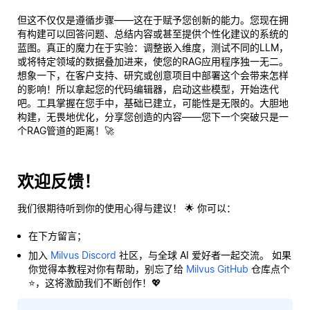
但这不仅仅是遵循步骤——这在于赋予您创新的能力。您现在拥
有构建可以回答问题、总结内容或甚至提供个性化建议的系统的
蓝图。真正的魔力在于实验：调整嵌入维度，测试不同的LLM，
或将特定领域的数据叠加进来，使您的RAG应用程序独一无二。
想象一下，在客户支持、研究或创意项目中部署这个会带来怎样
的影响！所以拿起您的代码编辑器，启动这些模型，开始迭代
吧。工具掌握在您手中，基础已建立，可能性是无限的。大胆地
构建，无畏地优化，分享您创造的内容——您下一个突破只是一
个RAG管道的距离！🚀
欢迎反馈！
我们很期待听到你的使用心得与建议！ 🌟 你可以：
在下方留言；
加入
Milvus Discord
社区，与全球 AI 爱好者一起交流。 如果
你觉得本教程对你有帮助，别忘了给
Milvus GitHub
仓库点个
⭐，这将激励我们不断创作！💖