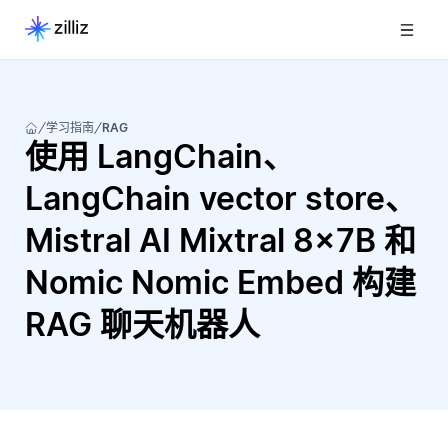
学习指南
RAG
使用 LangChain、
LangChain vector store、
Mistral AI Mixtral 8x7B 和
Nomic Nomic Embed 构建
RAG 聊天机器人