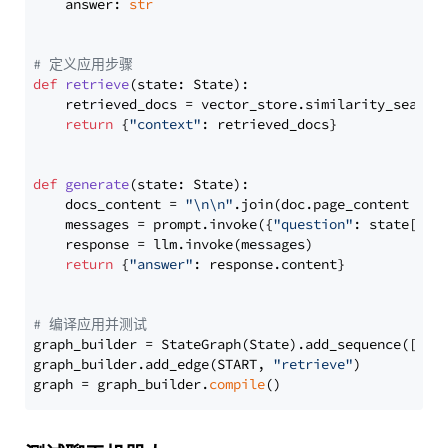
    answer: 
str
# 定义应用步骤
def
retrieve
(
state: State
):

    retrieved_docs = vector_store.similarity_search
return
 {
"context"
: retrieved_docs}

def
generate
(
state: State
):

    docs_content = 
"\n\n"
.join(doc.page_content 
for
    messages = prompt.invoke({
"question"
: state[
"qu
    response = llm.invoke(messages)

return
 {
"answer"
: response.content}

# 编译应用并测试
graph_builder = StateGraph(State).add_sequence([retr
graph_builder.add_edge(START, 
"retrieve"
)

graph = graph_builder.
compile