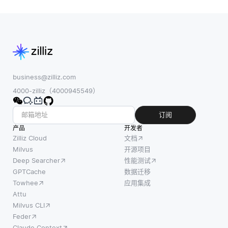
business@zilliz.com
4000-zilliz（4000945549）
订阅
产品
开发者
Zilliz Cloud
文档
Milvus
开源项目
Deep Searcher
性能测试
GPTCache
数据迁移
Towhee
应用集成
Attu
Milvus CLI
Feder
Claude Context