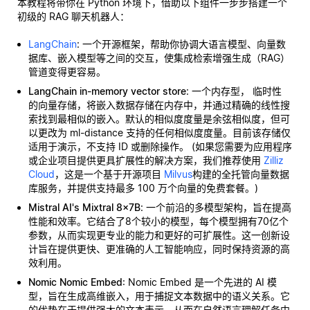
本教程将带你在 Python 环境下，借助以下组件一步步搭建一个
初级的 RAG 聊天机器人：
LangChain
: 一个开源框架，帮助你协调大语言模型、向量数
据库、嵌入模型等之间的交互，使集成检索增强生成（RAG）
管道变得更容易。
LangChain in-memory vector store
: 一个内存型，
临时性
的向量存储，将嵌入数据存储在内存中，并通过精确的线性搜
索找到最相似的嵌入。默认的相似度度量是余弦相似度，但可
以更改为 ml-distance 支持的任何相似度度量。目前该存储仅
适用于演示，不支持 ID 或删除操作。 (如果您需要为应用程序
或企业项目提供更具扩展性的解决方案，我们推荐使用
Zilliz
Cloud
，这是一个基于开源项目
Milvus
构建的全托管向量数据
库服务，并提供支持最多 100 万个向量的免费套餐。)
Mistral AI's Mixtral 8x7B
: 一个前沿的多模型架构，旨在提高
性能和效率。它结合了8个较小的模型，每个模型拥有70亿个
参数，从而实现更专业的能力和更好的可扩展性。这一创新设
计旨在提供更快、更准确的人工智能响应，同时保持资源的高
效利用。
Nomic Nomic Embed
: Nomic Embed 是一个先进的 AI 模
型，旨在生成高维嵌入，用于捕捉文本数据中的语义关系。它
的优势在于提供强大的文本表示，从而在自然语言理解任务中