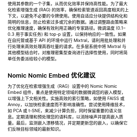
使用其参数的一个子集，从而优化效率并保持高性能。为了最大
化检索增强生成 (RAG) 的效率，确保检索管道返回高度相关的上
下文，以避免不必要的令牌使用。使用自适应分块提供结构化和
简明的信息，防止检索过多或冗余的数据。通过调整路由策略来
优化推理速度，确保有效利用正确的专家路径。微调温度 (0.1–
0.3 用于事实任务) 和 top-p 设置，以保持响应的一致性。如果
在自托管或基于 API 的环境中运行 Mixtral，请利用批处理和并
行处理来高效处理高吞吐量的请求。在多层系统中将 Mixtral 与
其他模型结合时，对推理密集型查询进行选择性使用，同时将简
单任务委派给较小的模型。
Nomic Nomic Embed 优化建议
为了优化在检索增强生成（RAG）设置中的 Nomic Nomic
Embed 组件，重点是使用特定领域的数据微调您的嵌入模型，
以增强上下文相关性。实施高效的索引策略，如使用 FAISS 或
Annoy，以加快检索速度而不影响准确性。尝试使用降维技术，
如 PCA 或 t-SNE，来减少计算负担，同时保留重要的语义信
息。定期清理和预处理您的语料库，以消除噪声并提高嵌入质
量。最后，监测嵌入漂移情况，并定期更新您的嵌入，以确保它
们反映目标领域的最新知识。