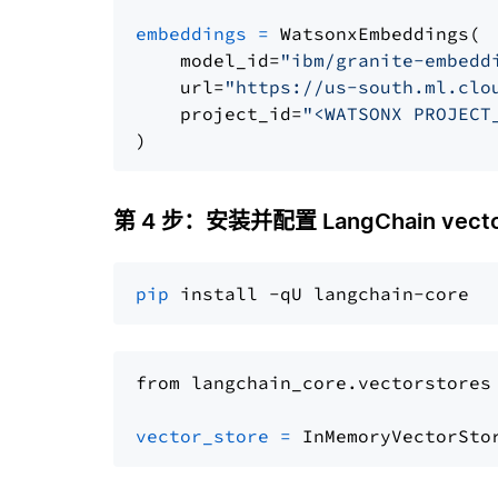
embeddings
=
 WatsonxEmbeddings(

    model_id=
"ibm/granite-embedd
    url=
"https://us-south.ml.clo
    project_id=
"<WATSONX PROJECT
第 4 步：安装并配置 LangChain vector
pip
from langchain_core.vectorstores
vector_store
=