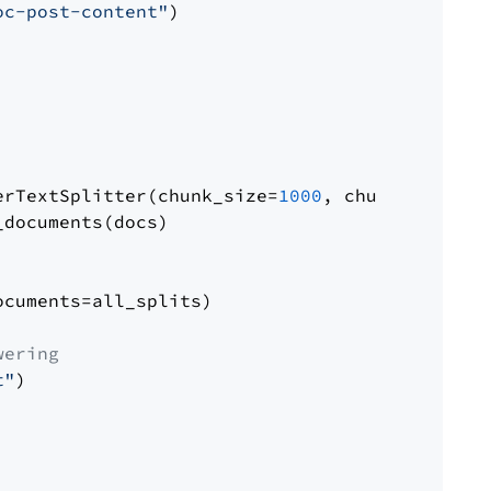
oc-post-content"
)

erTextSplitter(chunk_size=
1000
, chunk_overlap
documents(docs)

cuments=all_splits)

wering
t"
)
