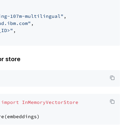
ing-107m-multilingual"
,

ud.ibm.com"
,

_ID>"
,

 store
 
import
InMemoryVectorStore