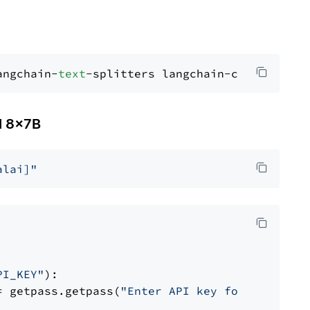
angchain-
text
l 8x7B
alai]"
PI_KEY"
):

= getpass.getpass(
"Enter API key for Mistral 