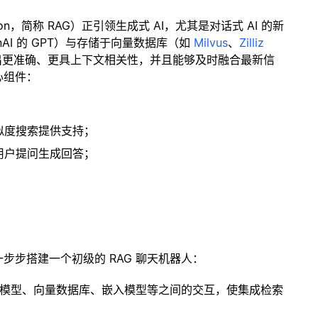
ration，简称 RAG）正引领生成式 AI，尤其是对话式 AI 的新
enAI 的 GPT）与存储于向量数据库（如
Milvus
、
Zilliz
出更准确、更具上下文相关性，并且能够及时融合最新信
心组件：
；
似度搜索提供支持；
用户提问生成回答；
一步步搭建一个初级的 RAG 聊天机器人：
言模型、向量数据库、嵌入模型等之间的交互，使集成检索