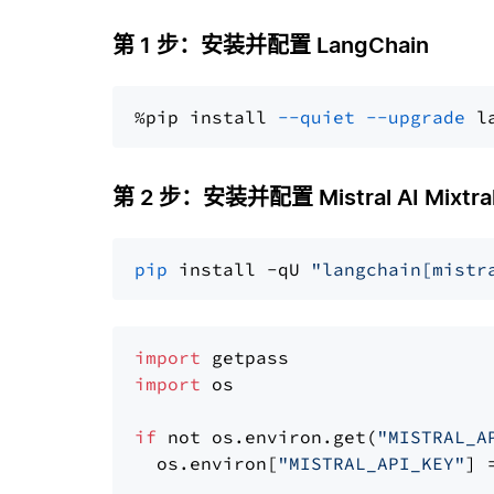
第 1 步：安装并配置 LangChain
%pip install 
--quiet
--upgrade
 l
第 2 步：安装并配置 Mistral AI Mixtra
pip
 install -qU 
"langchain[mistr
import
import
 os

if
 not os.environ.get(
"MISTRAL_A
  os.environ[
"MISTRAL_API_KEY"
] 