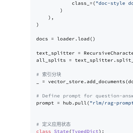
            class_=(
"doc-style d
        )

    ),

)

docs = loader.load()

text_splitter = RecursiveCharact
all_splits = text_splitter.split_
# 索引分块
_ = vector_store.add_documents(do
# Define prompt for question-ans
prompt = hub.pull(
"rlm/rag-promp
# 定义应用状态
class
State
(
TypedDict
):
