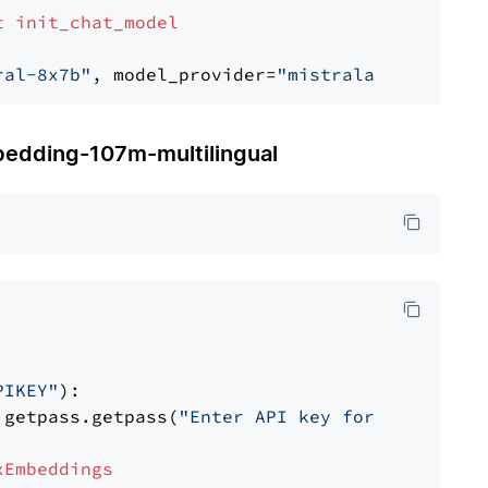
t
init_chat_model
ral-8x7b"
, model_provider=
"mistralai"
ding-107m-multilingual
PIKEY"
):

 getpass.getpass(
"Enter API key for IBM watso
xEmbeddings