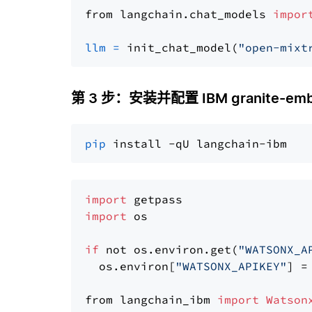
from langchain.chat_models 
impor
llm
=
 init_chat_model(
"open-mixt
第 3 步：安装并配置 IBM granite-embed
pip
import
import
 os

if
 not os.environ.get(
"WATSONX_A
  os.environ[
"WATSONX_APIKEY"
] =
from langchain_ibm 
import
Watson