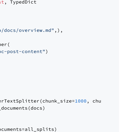
st
, TypedDict

o/docs/overview.md"
,),

er(

oc-post-content"
)

erTextSplitter(chunk_size=
1000
, chunk_overlap
documents(docs)

cuments=all_splits)
