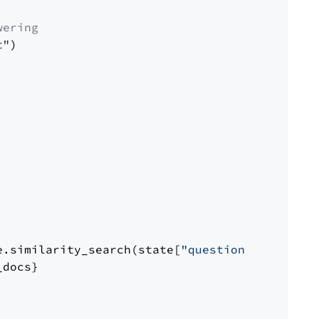
wering
t"
)

e.similarity_search(state[
"question"
])

docs}
