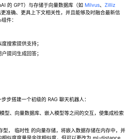
enAI 的 GPT）与存储于向量数据库（如
Milvus
、
Zilliz
出更准确、更具上下文相关性，并且能够及时融合最新信
心组件：
；
似度搜索提供支持；
用户提问生成回答；
一步步搭建一个初级的 RAG 聊天机器人：
言模型、向量数据库、嵌入模型等之间的交互，使集成检索
内存型，
临时性
的向量存储，将嵌入数据存储在内存中，并
度度量是余弦相似度，但可以更改为 ml-distance