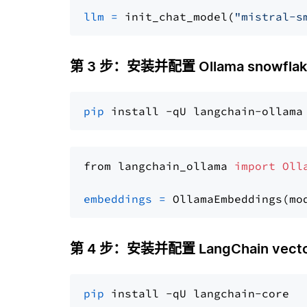
llm
=
 init_chat_model(
"mistral-s
第 3 步：安装并配置 Ollama snowflake
pip
from langchain_ollama 
import
Oll
embeddings
=
 OllamaEmbeddings(mo
第 4 步：安装并配置 LangChain vector
pip