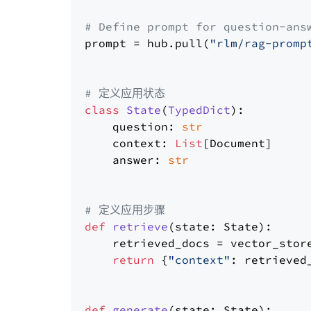
# Define prompt for question-ans
prompt = hub.pull(
"rlm/rag-promp
# 定义应用状态
class
State
(
TypedDict
):

    question: 
str
    context: 
List
[Document]

    answer: 
str
# 定义应用步骤
def
retrieve
(
state: State
):

    retrieved_docs = vector_stor
return
 {
"context"
: retrieved_
def
generate
(
state: State
):
