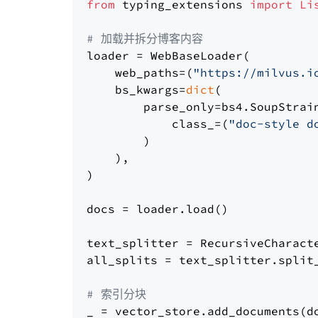
from
 typing_extensions 
import
Li
# 加载并拆分博客内容
loader = WebBaseLoader(

    web_paths=(
"https://milvus.i
    bs_kwargs=
dict
(

        parse_only=bs4.SoupStrain
            class_=(
"doc-style d
        )

    ),

)

docs = loader.load()

text_splitter = RecursiveCharact
all_splits = text_splitter.split_
# 索引分块
_ = vector_store.add_documents(do