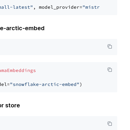
mall-latest"
, model_provider=
"mistralai"
-arctic-embed
amaEmbeddings
del=
"snowflake-arctic-embed"
 store