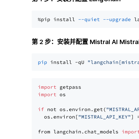
%pip install 
--quiet
--upgrade
 l
第 2 步：安装并配置 Mistral AI Mistral
pip
 install -qU 
"langchain[mistr
import
import
 os

if
 not os.environ.get(
"MISTRAL_A
  os.environ[
"MISTRAL_API_KEY"
] 
from langchain.chat_models 
impor