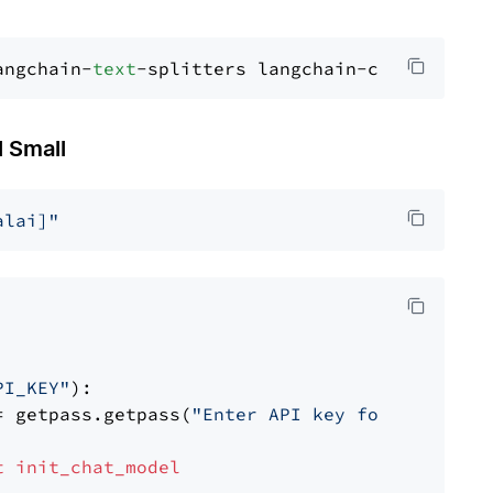
angchain-
text
 Small
alai]"
PI_KEY"
):

= getpass.getpass(
"Enter API key for Mistral 
t
init_chat_model