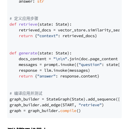
    answer: 
str
# 定义应用步骤
def
retrieve
(
state: State
):

    retrieved_docs = vector_store.similarity_search
return
 {
"context"
: retrieved_docs}

def
generate
(
state: State
):

    docs_content = 
"\n\n"
.join(doc.page_content 
for
    messages = prompt.invoke({
"question"
: state[
"qu
    response = llm.invoke(messages)

return
 {
"answer"
: response.content}

# 编译应用并测试
graph_builder = StateGraph(State).add_sequence([retr
graph_builder.add_edge(START, 
"retrieve"
)

graph = graph_builder.
compile