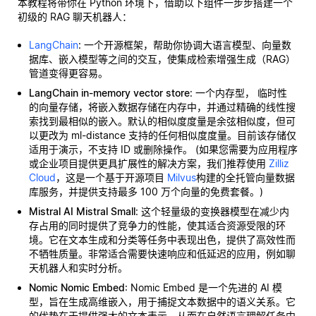
本教程将带你在 Python 环境下，借助以下组件一步步搭建一个
初级的 RAG 聊天机器人：
LangChain
: 一个开源框架，帮助你协调大语言模型、向量数
据库、嵌入模型等之间的交互，使集成检索增强生成（RAG）
管道变得更容易。
LangChain in-memory vector store
: 一个内存型，
临时性
的向量存储，将嵌入数据存储在内存中，并通过精确的线性搜
索找到最相似的嵌入。默认的相似度度量是余弦相似度，但可
以更改为 ml-distance 支持的任何相似度度量。目前该存储仅
适用于演示，不支持 ID 或删除操作。 (如果您需要为应用程序
或企业项目提供更具扩展性的解决方案，我们推荐使用
Zilliz
Cloud
，这是一个基于开源项目
Milvus
构建的全托管向量数据
库服务，并提供支持最多 100 万个向量的免费套餐。)
Mistral AI Mistral Small
: 这个轻量级的变换器模型在减少内
存占用的同时提供了竞争力的性能，使其适合资源受限的环
境。它在文本生成和分类等任务中表现出色，提供了高效性而
不牺牲质量。非常适合需要快速响应和低延迟的应用，例如聊
天机器人和实时分析。
Nomic Nomic Embed
: Nomic Embed 是一个先进的 AI 模
型，旨在生成高维嵌入，用于捕捉文本数据中的语义关系。它
的优势在于提供强大的文本表示，从而在自然语言理解任务中