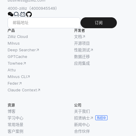
4000-zilliz（4000945549）
订阅
产品
开发者
Zilliz Cloud
文档
Milvus
开源项目
Deep Searcher
性能测试
GPTCache
数据迁移
Towhee
应用集成
Attu
Milvus CLI
Feder
Claude Context
资源
公司
博客
关于我们
学习中心
招贤纳士
热招中
常用场景
新闻中心
客户案例
合作伙伴