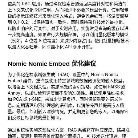
益高的 RAG 应用。通过确保检索管道返回高度针对性和简洁的
上下文来优化令牌使用，从而减少不必要的模型计算。使用轻量
级的提示压缩技术来简化输入格式，避免冗余细节。将温度调整
到 0.1–0.2，以保持事实一致性，同时保持采样技术的最小化，
以防止响应的可变性。对于实时应用，实施常见查询的缓存以进
一步提高速度。如果进行大规模部署，可以利用量化版本的模型
（例如，4 位或 8 位精度）来减少内存占用。使用批量推断技术
以最大化吞吐量，同时最小化 API 调用开销。
Nomic Nomic Embed 优化建议
为了优化在检索增强生成（RAG）设置中的 Nomic Nomic
Embed 组件，重点是使用特定领域的数据微调您的嵌入模型，
以增强上下文相关性。实施高效的索引策略，如使用 FAISS 或
Annoy，以加快检索速度而不影响准确性。尝试使用降维技术，
如 PCA 或 t-SNE，来减少计算负担，同时保留重要的语义信
息。定期清理和预处理您的语料库，以消除噪声并提高嵌入质
量。最后，监测嵌入漂移情况，并定期更新您的嵌入，以确保它
们反映目标领域的最新知识。
通过系统性实施这些优化方案，RAG 系统将在响应速度、结果准
确率、资源利用率等维度获得全面提升。 AI 技术迭代迅速，建