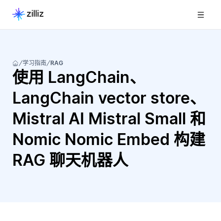
学习指南
RAG
使用 LangChain、
LangChain vector store、
Mistral AI Mistral Small 和
Nomic Nomic Embed 构建
RAG 聊天机器人