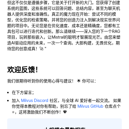
但这不仅仅是遵循步骤，它是关于打开新的大门。您获得了创建
系统的蓝图，这些系统可以回答问题、总结内容，甚至为聊天机
器人提供深度和准确性。真正的魔力现在开始：尝试不同的模
型，优化您的检索策略，并将您的创造力注入到解决现实世界问
题的项目中。无论您是在优化速度、成本还是精确度，您都有工
具包可以进行迭代和创新。那么请继续——深入您的下一个RAG
项目，玩转那些嵌入，让Mistral的聪明才智展现光芒。由您来塑
造AI驱动应用的未来，一次一个查询。大胆构建，无畏优化，期
待您的创意成真！🚀 "
欢迎反馈！
我们很期待听到你的使用心得与建议！ 🌟 你可以：
在下方留言；
加入
Milvus Discord
社区，与全球 AI 爱好者一起交流。 如果
你觉得本教程对你有帮助，别忘了给
Milvus GitHub
仓库点个
⭐，这将激励我们不断创作！💖