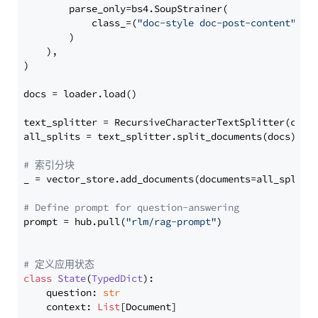
        parse_only=bs4.SoupStrainer(

            class_=(
"doc-style doc-post-content"
)

        )

    ),

)

docs = loader.load()

text_splitter = RecursiveCharacterTextSplitter(chun
all_splits = text_splitter.split_documents(docs)

# 索引分块
_ = vector_store.add_documents(documents=all_splits)
# Define prompt for question-answering
prompt = hub.pull(
"rlm/rag-prompt"
)

# 定义应用状态
class
State
(
TypedDict
):

    question: 
str
    context: 
List
[Document]
