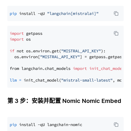
pip
 install -qU 
"langchain[mistralai]"
import
import
 os

if
 not os.environ.get(
"MISTRAL_API_KEY"
):

  os.environ[
"MISTRAL_API_KEY"
] = getpass.getpass(
"
from langchain.chat_models 
import
init_chat_model
llm
=
 init_chat_model(
"mistral-small-latest"
, model
第 3 步：安装并配置 Nomic Nomic Embed
pip