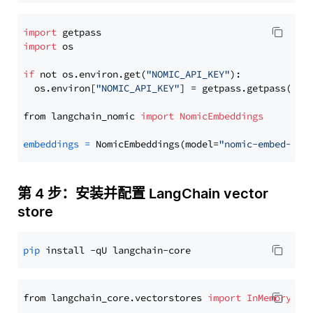
import
import
 os

if
 not os.environ.get(
"NOMIC_API_KEY"
):

  os.environ[
"NOMIC_API_KEY"
] = getpass.getpass(
"En
from langchain_nomic 
import
NomicEmbeddings
embeddings
=
 NomicEmbeddings(model=
"nomic-embed-tex
第 4 步：安装并配置 LangChain vector
store
pip
from langchain_core.vectorstores 
import
InMemoryVec