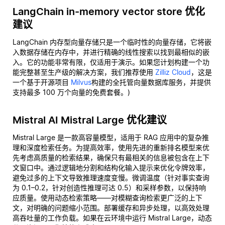
LangChain in-memory vector store 优化
建议
LangChain 内存型向量存储只是一个临时性的向量存储，它将嵌
入数据存储在内存中，并进行精确的线性搜索以找到最相似的嵌
入。它的功能非常有限，仅适用于演示。如果您计划构建一个功
能完整甚至生产级的解决方案，我们推荐使用
Zilliz Cloud
，这是
一个基于开源项目
Milvus
构建的全托管向量数据库服务，并提供
支持最多 100 万个向量的免费套餐。)
Mistral AI Mistral Large 优化建议
Mistral Large 是一款高容量模型，适用于 RAG 应用中的复杂推
理和深度检索任务。为提高效率，使用先进的重新排名模型来优
先考虑高质量的检索结果，确保只有最相关的信息被包含在上下
文窗口中。通过逻辑地分割和结构化输入提示来优化令牌效率，
避免过多的上下文导致推理速度变慢。微调温度（针对事实查询
为 0.1–0.2，针对创造性推理可达 0.5）和采样参数，以保持响
应质量。使用动态检索策略——对模糊查询检索更广泛的上下
文，对明确的问题缩小范围。部署缓存和异步处理，以高效处理
高吞吐量的工作负载。如果在云环境中运行 Mistral Large，动态