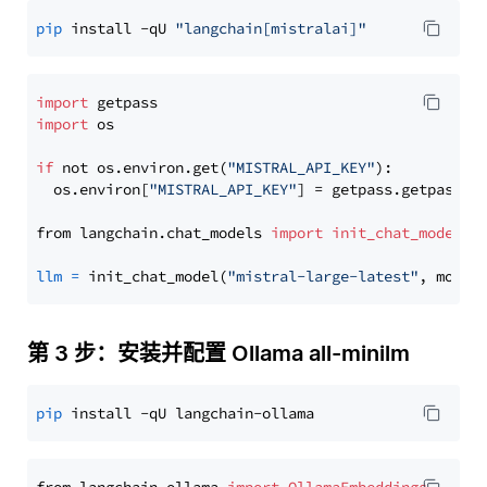
pip
 install -qU 
"langchain[mistralai]"
import
import
 os

if
 not os.environ.get(
"MISTRAL_API_KEY"
):

  os.environ[
"MISTRAL_API_KEY"
] = getpass.getpass(
"
from langchain.chat_models 
import
init_chat_model
llm
=
 init_chat_model(
"mistral-large-latest"
, model
第 3 步：安装并配置 Ollama all-minilm
pip