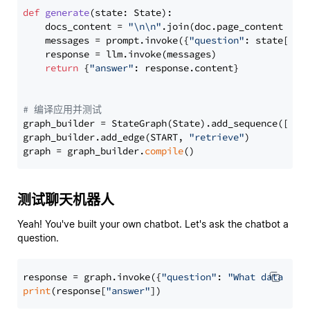
def
generate
(
state: State
):

    docs_content = 
"\n\n"
.join(doc.page_content 
for
    messages = prompt.invoke({
"question"
: state[
"qu
    response = llm.invoke(messages)

return
 {
"answer"
: response.content}

# 编译应用并测试
graph_builder = StateGraph(State).add_sequence([retr
graph_builder.add_edge(START, 
"retrieve"
)

graph = graph_builder.
compile
测试聊天机器人
Yeah! You've built your own chatbot. Let's ask the chatbot a
question.
response = graph.invoke({
"question"
: 
"What data typ
print
(response[
"answer"