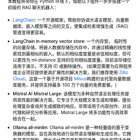
本教程将带你在 Python 环境下，借助以下组件一步步搭建一个
初级的 RAG 聊天机器人：
LangChain
: 一个开源框架，帮助你协调大语言模型、向量数
据库、嵌入模型等之间的交互，使集成检索增强生成（RAG）
管道变得更容易。
LangChain in-memory vector store
: 一个内存型，
临时性
的向量存储，将嵌入数据存储在内存中，并通过精确的线性搜
索找到最相似的嵌入。默认的相似度度量是余弦相似度，但可
以更改为 ml-distance 支持的任何相似度度量。目前该存储仅
适用于演示，不支持 ID 或删除操作。 (如果您需要为应用程序
或企业项目提供更具扩展性的解决方案，我们推荐使用
Zilliz
Cloud
，这是一个基于开源项目
Milvus
构建的全托管向量数据
库服务，并提供支持最多 100 万个向量的免费套餐。)
Mistral AI Mistral Large
: 该模型为多种自然语言处理任务提
供高性能的解决方案。它专注于大规模文本生成和理解，擅长
处理复杂查询并生成细致的响应。非常适用于内容创作、对话
代理和研究分析等应用，Mistral Large 将多功能性与高效率
结合在一起。
Ollama all-minilm
: Ollama all-minilm 是一种轻量级的基于变
换器的模型，旨在高效地进行自然语言理解和生成任务。它拥
有紧凑的架构，擅长于计算资源有限的场景，因此非常适合移