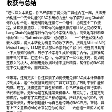
收获与总结
"通过深入本教程，你已经解锁了将尖端工具组合在一起，从零开
始构建一个完全功能的RAG系统的力量！你了解到LangChain如
何作为粘合剂，毫无缝隙地连接每一个组件：协调整个工作流
程，处理数据摄取，并管理你的向量数据库与LLM之间的交互。
LangChain的向量存储作为你的检索强大动力，高效地存储和查
询由Ollama的all-minilm模型生成的嵌入——一个轻量却强大的
嵌入模型，将文本转化为有意义的数字表示。接着是Mistral AI的
Mistral Large，LLM用来从那些检索到的片段中生成连贯且具有
上下文感知的响应，展示了检索与生成如何携手合作，提供准确
而细致的答案。在这个过程中，你发现了一些优化技巧，例如调
整嵌入的块大小和利用元数据过滤来提升精度，确保你的RAG管
道不仅功能齐全，而且
高效
。
但等等，还有更多！你还探索了如何使用免费RAG成本计算器来
控制成本，这个改变游戏规则的工具可以在你扩展时平衡性能和
预算。现在，凭借这套工具包和知识，你已经准备好进行实验、
迭代和创新。无论你是在构建聊天机器人、研究助手，还是定制
知识库，你都有了实现这些目标的基础。所以启动你的IDE，调
整这些参数，开始创建能让你自己也惊讶的RAG应用。智能、具
有上下文意识的AI的未来就在你的指尖——去创造一些惊人的东