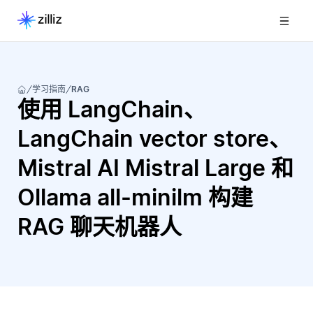
学习指南
RAG
使用 LangChain、
LangChain vector store、
Mistral AI Mistral Large 和
Ollama all-minilm 构建
RAG 聊天机器人