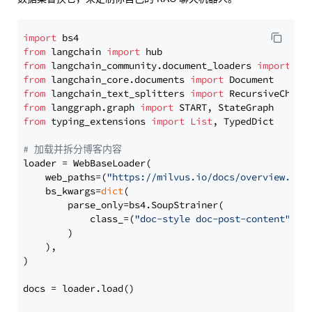
import
from
 langchain 
import
from
 langchain_community.document_loaders 
import
from
 langchain_core.documents 
import
from
 langchain_text_splitters 
import
from
 langgraph.graph 
import
from
 typing_extensions 
import
List
, TypedDict

# 加载并拆分博客内容
loader = WebBaseLoader(

    web_paths=(
"https://milvus.io/docs/overview.md"
,
    bs_kwargs=
dict
(

        parse_only=bs4.SoupStrainer(

            class_=(
"doc-style doc-post-content"
)

        )

    ),

)

docs = loader.load()
