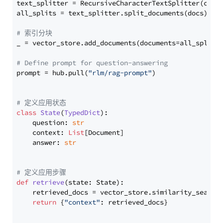
text_splitter = RecursiveCharacterTextSplitter(chun
all_splits = text_splitter.split_documents(docs)

# 索引分块
_ = vector_store.add_documents(documents=all_splits)
# Define prompt for question-answering
prompt = hub.pull(
"rlm/rag-prompt"
)

# 定义应用状态
class
State
(
TypedDict
):

    question: 
str
    context: 
List
[Document]

    answer: 
str
# 定义应用步骤
def
retrieve
(
state: State
):

    retrieved_docs = vector_store.similarity_search
return
 {
"context"
: retrieved_docs}
