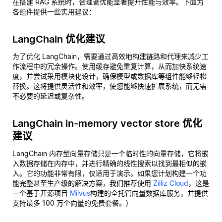
在搭建 RAG 系统时，合理调优能显著提升性能与效率。下面为
各组件提供一些实用建议：
LangChain 优化建议
为了优化 LangChain，需要通过高效地构建链路和代理来减少工
作流程中的冗余操作。使用缓存避免重复计算，从而加快系统速
度，并尝试采用模块化设计，确保模型或数据库等组件能够轻松
替换。这将提供灵活性和效率，使您能够快速扩展系统，而无需
不必要的延迟或复杂性。
LangChain in-memory vector store 优化
建议
LangChain 内存型向量存储只是一个临时性的向量存储，它将嵌
入数据存储在内存中，并进行精确的线性搜索以找到最相似的嵌
入。它的功能非常有限，仅适用于演示。如果您计划构建一个功
能完整甚至生产级的解决方案，我们推荐使用
Zilliz Cloud
，这是
一个基于开源项目
Milvus
构建的全托管向量数据库服务，并提供
支持最多 100 万个向量的免费套餐。)