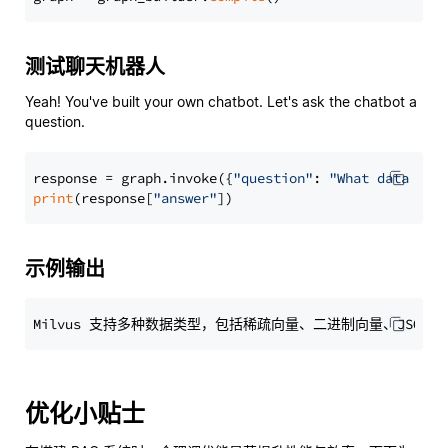
测试聊天机器人
Yeah! You've built your own chatbot. Let's ask the chatbot a
question.
response = graph.invoke({
"question"
: 
"What data typ
print
(response[
"answer"
示例输出
优化小贴士