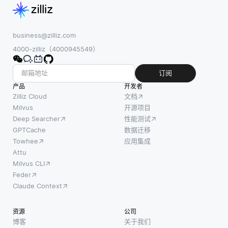
business@zilliz.com
4000-zilliz（4000945549）
订阅
产品
开发者
Zilliz Cloud
文档
Milvus
开源项目
Deep Searcher
性能测试
GPTCache
数据迁移
Towhee
应用集成
Attu
Milvus CLI
Feder
Claude Context
资源
公司
博客
关于我们