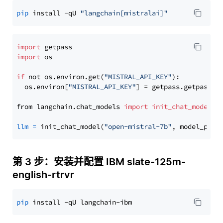
pip
 install -qU 
"langchain[mistralai]"
import
import
 os

if
 not os.environ.get(
"MISTRAL_API_KEY"
):

  os.environ[
"MISTRAL_API_KEY"
] = getpass.getpass(
"
from langchain.chat_models 
import
init_chat_model
llm
=
 init_chat_model(
"open-mistral-7b"
, model_prov
第 3 步：安装并配置 IBM slate-125m-
english-rtrvr
pip