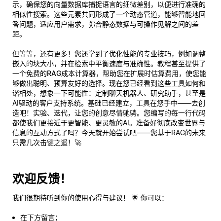
示，确保您的向量数据库捕捉语言的细微差别，以便进行准确的
相似性搜索。这些元素共同形成了一个动态管道，能够智能地回
答问题，适应用户需求，弥合静态数据与可操作见解之间的差
距。
但等等，还有更多！您还学到了优化性能的专业技巧，例如调整
嵌入的块大小，并在检索中平衡速度与准确性。教程甚至提供了
一个
免费的RAG成本计算器
，帮助您在扩展时估算费用，使您能
够做出聪明、预算友好的选择。现在您已经看到这些工具如何和
谐相处，想象一下可能性：定制聊天机器人、研究助手，甚至是
AI驱动的客户支持系统。基础已经建立，工具在您手中——去创
造吧！实验、迭代，让您的创意尽情驰骋。您编写的每一行代码
都使我们更接近于更智能、更灵敏的AI。准备好彻底改变世界与
信息的互动方式了吗？今天就开始尝试吧——您基于RAG的未来
只需几次击键之遥！🚀
欢迎反馈！
我们很期待听到你的使用心得与建议！ 🌟 你可以：
在下方留言；