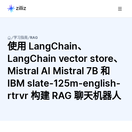
学习指南
RAG
使用 LangChain、
LangChain vector store、
Mistral AI Mistral 7B 和
IBM slate-125m-english-
rtrvr 构建 RAG 聊天机器人