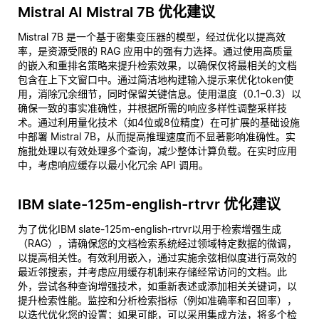
Mistral AI Mistral 7B 优化建议
Mistral 7B 是一个基于密集变压器的模型，经过优化以提高效
率，是资源受限的 RAG 应用中的强有力选择。通过使用高质量
的嵌入和重排名策略来提升检索效果，以确保仅将最相关的文档
包含在上下文窗口中。通过简洁地构建输入提示来优化token使
用，消除冗余细节，同时保留关键信息。使用温度（0.1–0.3）以
确保一致的事实准确性，并根据所需的响应多样性调整采样技
术。通过利用量化技术（如4位或8位精度）在可扩展的基础设施
中部署 Mistral 7B，从而提高推理速度而不显著影响准确性。实
施批处理以有效处理多个查询，减少整体计算负载。在实时应用
中，考虑响应缓存以最小化冗余 API 调用。
IBM slate-125m-english-rtrvr 优化建议
为了优化IBM slate-125m-english-rtrvr以用于检索增强生成
（RAG），请确保您的文档检索系统经过领域特定数据的微调，
以提高相关性。有效利用嵌入，通过实施余弦相似度进行高效的
最近邻搜索，并考虑应用缓存机制来存储经常访问的文档。此
外，尝试各种查询增强技术，如重新表述或添加相关关键词，以
提升检索性能。监控和分析检索指标（例如准确率和召回率），
以迭代优化您的设置；如果可能，可以采用集成方法，将多个检