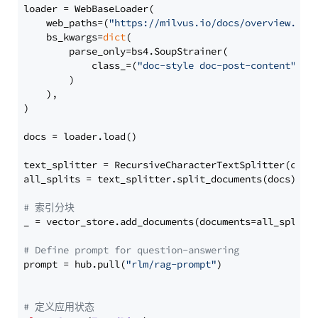
loader = WebBaseLoader(

    web_paths=(
"https://milvus.io/docs/overview.md"
,
    bs_kwargs=
dict
(

        parse_only=bs4.SoupStrainer(

            class_=(
"doc-style doc-post-content"
)

        )

    ),

)

docs = loader.load()

text_splitter = RecursiveCharacterTextSplitter(chun
all_splits = text_splitter.split_documents(docs)

# 索引分块
_ = vector_store.add_documents(documents=all_splits)
# Define prompt for question-answering
prompt = hub.pull(
"rlm/rag-prompt"
)

# 定义应用状态