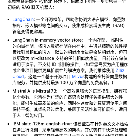
本教程将带你在 Python 环境下，借助以下组件一步步搭建一个
初级的 RAG 聊天机器人：
LangChain
: 一个开源框架，帮助你协调大语言模型、向量数
据库、嵌入模型等之间的交互，使集成检索增强生成（RAG）
管道变得更容易。
LangChain in-memory vector store
: 一个内存型，
临时性
的向量存储，将嵌入数据存储在内存中，并通过精确的线性搜
索找到最相似的嵌入。默认的相似度度量是余弦相似度，但可
以更改为 ml-distance 支持的任何相似度度量。目前该存储仅
适用于演示，不支持 ID 或删除操作。 (如果您需要为应用程序
或企业项目提供更具扩展性的解决方案，我们推荐使用
Zilliz
Cloud
，这是一个基于开源项目
Milvus
构建的全托管向量数据
库服务，并提供支持最多 100 万个向量的免费套餐。)
Mistral AI's Mistral 7B
: 一个高效且强大的语言模型，拥有70
亿个参数。它旨在为广泛的自然语言处理任务提供强大的性
能，能够生成高质量的响应，同时在速度和计算资源使用之间
保持平衡。其架构经过优化，兼顾了灵活性和可扩展性，适用
于人工智能应用。
IBM slate-125m-english-rtrvr
: 该模型旨在针对英文文本检索
任务进行微调，采用轻量高效的架构。其优势在于快速处理和
高准确性，使其非常适合需要从大型文本数据集中快速获取相