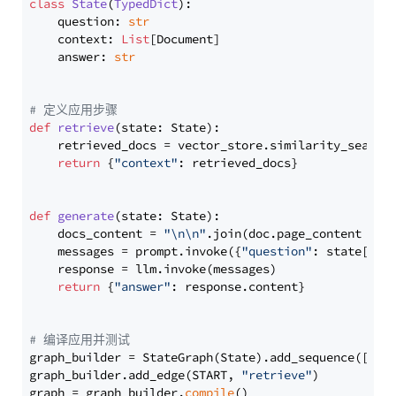
class
State
(
TypedDict
):

    question: 
str
    context: 
List
[Document]

    answer: 
str
# 定义应用步骤
def
retrieve
(
state: State
):

    retrieved_docs = vector_store.similarity_search
return
 {
"context"
: retrieved_docs}

def
generate
(
state: State
):

    docs_content = 
"\n\n"
.join(doc.page_content 
for
    messages = prompt.invoke({
"question"
: state[
"qu
    response = llm.invoke(messages)

return
 {
"answer"
: response.content}

# 编译应用并测试
graph_builder = StateGraph(State).add_sequence([retr
graph_builder.add_edge(START, 
"retrieve"
)

graph = graph_builder.
compile