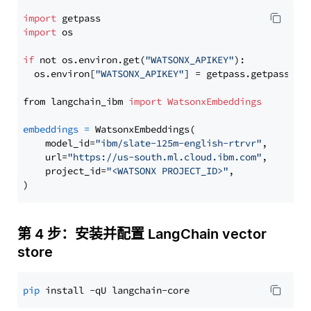
import
import
 os

if
 not os.environ.get(
"WATSONX_APIKEY"
):

  os.environ[
"WATSONX_APIKEY"
] = getpass.getpass(
"E
from langchain_ibm 
import
WatsonxEmbeddings
embeddings
=
 WatsonxEmbeddings(

    model_id=
"ibm/slate-125m-english-rtrvr"
,

    url=
"https://us-south.ml.cloud.ibm.com"
,

    project_id=
"<WATSONX PROJECT_ID>"
,

第 4 步：安装并配置 LangChain vector
store
pip