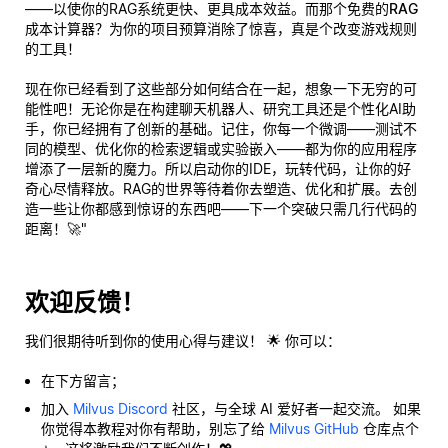
——以使你的RAG系统更快、更具成本效益。而那个
免费的RAG
成本计算器
？为你的项目预算消除了惊喜，真是个改变游戏规则
的工具！
现在你已经看到了这些部分如何结合在一起，想象一下无穷的可
能性吧！无论你是在构建聊天机器人、研究工具还是个性化AI助
手，你已经拥有了创新的基础。记住，你每一个微调——测试不
同的模型、优化你的检索逻辑或实验嵌入——都为你的应用程序
增添了一层新的魔力。所以启动你的IDE，玩转代码，让你的好
奇心尽情释放。RAG的世界等待着你去塑造、优化和扩展。去创
造一些让
你
都感到惊讶的东西吧——下一个突破只需几行代码的
距离！🚀"
欢迎反馈！
我们很期待听到你的使用心得与建议！ 🌟 你可以：
在下方留言；
加入
Milvus Discord
社区，与全球 AI 爱好者一起交流。 如果
你觉得本教程对你有帮助，别忘了给
Milvus GitHub
仓库点个