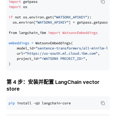
import
import
 os

if
 not os.environ.get(
"WATSONX_APIKEY"
):

  os.environ[
"WATSONX_APIKEY"
] = getpass.getpass(
"E
from langchain_ibm 
import
WatsonxEmbeddings
embeddings
=
 WatsonxEmbeddings(

    model_id=
"sentence-transformers/all-minilm-l6-v
    url=
"https://us-south.ml.cloud.ibm.com"
,

    project_id=
"<WATSONX PROJECT_ID>"
,

第 4 步：安装并配置 LangChain vector
store
pip