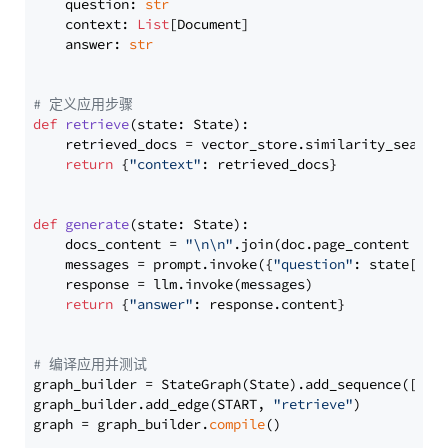
    question: 
str
    context: 
List
[Document]

    answer: 
str
# 定义应用步骤
def
retrieve
(
state: State
):

    retrieved_docs = vector_store.similarity_search
return
 {
"context"
: retrieved_docs}

def
generate
(
state: State
):

    docs_content = 
"\n\n"
.join(doc.page_content 
for
    messages = prompt.invoke({
"question"
: state[
"qu
    response = llm.invoke(messages)

return
 {
"answer"
: response.content}

# 编译应用并测试
graph_builder = StateGraph(State).add_sequence([retr
graph_builder.add_edge(START, 
"retrieve"
)

graph = graph_builder.
compile