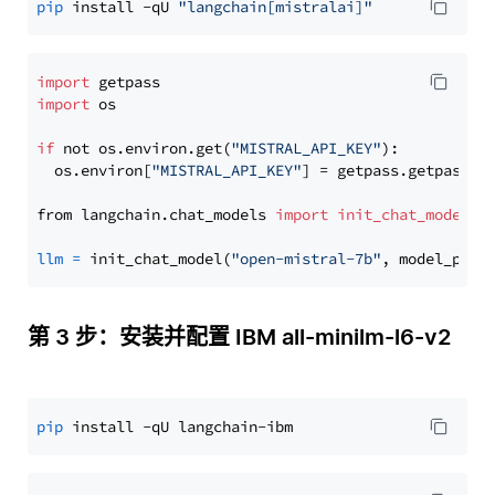
pip
 install -qU 
"langchain[mistralai]"
import
import
 os

if
 not os.environ.get(
"MISTRAL_API_KEY"
):

  os.environ[
"MISTRAL_API_KEY"
] = getpass.getpass(
"
from langchain.chat_models 
import
init_chat_model
llm
=
 init_chat_model(
"open-mistral-7b"
, model_prov
第 3 步：安装并配置 IBM all-minilm-l6-v2
pip