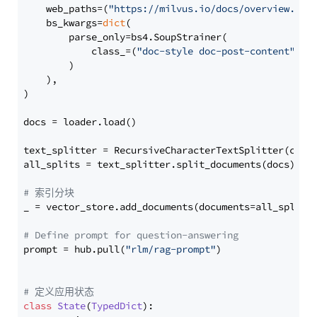
    web_paths=(
"https://milvus.io/docs/overview.md"
,
    bs_kwargs=
dict
(

        parse_only=bs4.SoupStrainer(

            class_=(
"doc-style doc-post-content"
)

        )

    ),

)

docs = loader.load()

text_splitter = RecursiveCharacterTextSplitter(chun
all_splits = text_splitter.split_documents(docs)

# 索引分块
_ = vector_store.add_documents(documents=all_splits)
# Define prompt for question-answering
prompt = hub.pull(
"rlm/rag-prompt"
)

# 定义应用状态
class
State
(
TypedDict
):
