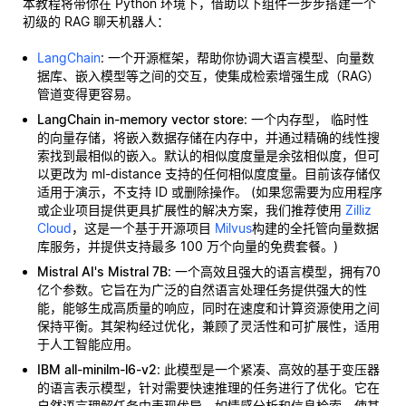
本教程将带你在 Python 环境下，借助以下组件一步步搭建一个
初级的 RAG 聊天机器人：
LangChain
: 一个开源框架，帮助你协调大语言模型、向量数
据库、嵌入模型等之间的交互，使集成检索增强生成（RAG）
管道变得更容易。
LangChain in-memory vector store
: 一个内存型，
临时性
的向量存储，将嵌入数据存储在内存中，并通过精确的线性搜
索找到最相似的嵌入。默认的相似度度量是余弦相似度，但可
以更改为 ml-distance 支持的任何相似度度量。目前该存储仅
适用于演示，不支持 ID 或删除操作。 (如果您需要为应用程序
或企业项目提供更具扩展性的解决方案，我们推荐使用
Zilliz
Cloud
，这是一个基于开源项目
Milvus
构建的全托管向量数据
库服务，并提供支持最多 100 万个向量的免费套餐。)
Mistral AI's Mistral 7B
: 一个高效且强大的语言模型，拥有70
亿个参数。它旨在为广泛的自然语言处理任务提供强大的性
能，能够生成高质量的响应，同时在速度和计算资源使用之间
保持平衡。其架构经过优化，兼顾了灵活性和可扩展性，适用
于人工智能应用。
IBM all-minilm-l6-v2
: 此模型是一个紧凑、高效的基于变压器
的语言表示模型，针对需要快速推理的任务进行了优化。它在
自然语言理解任务中表现优异，如情感分析和信息检索，使其