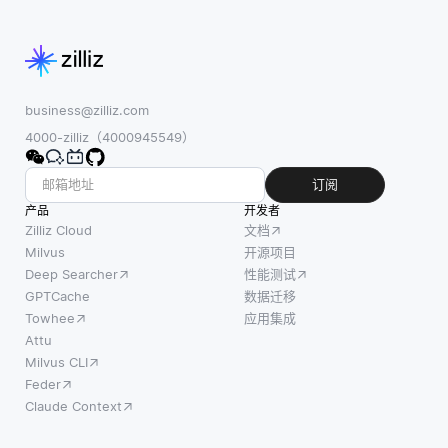
business@zilliz.com
4000-zilliz（4000945549）
订阅
产品
开发者
Zilliz Cloud
文档
Milvus
开源项目
Deep Searcher
性能测试
GPTCache
数据迁移
Towhee
应用集成
Attu
Milvus CLI
Feder
Claude Context