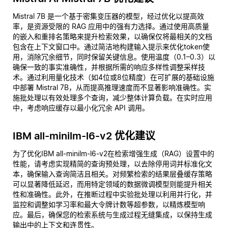
Mistral 7B 是一个基于密集变压器的模型，经过优化以提高效
率，是资源受限的 RAG 应用中的强有力选择。通过使用高质量
的嵌入和重排名策略来提升检索效果，以确保仅将最相关的文档
包含在上下文窗口中。通过简洁地构建输入提示来优化token使
用，消除冗余细节，同时保留关键信息。使用温度（0.1–0.3）以
确保一致的事实准确性，并根据所需的响应多样性调整采样技
术。通过利用量化技术（如4位或8位精度）在可扩展的基础设施
中部署 Mistral 7B，从而提高推理速度而不显著影响准确性。实
施批处理以有效处理多个查询，减少整体计算负载。在实时应用
中，考虑响应缓存以最小化冗余 API 调用。
IBM all-minilm-l6-v2 优化建议
为了优化IBM all-minilm-l6-v2在检索增强生成（RAG）设置中的
性能，请考虑实现精简的查询预处理，以去除停用词并标准化文
本，确保输入查询简洁且相关。对频繁检索的结果层叠缓存策略
可以显著降低延迟，而用特定领域的数据微调模型则能提升相关
性和准确性。此外，在推断过程中实验批处理以利用并行化，并
监控和调整如学习率和最大令牌计数等超参数，以精炼模型响
应。最后，确保您的检索系统与生成过程无缝集成，以保持生成
输出中的上下文和连贯性。