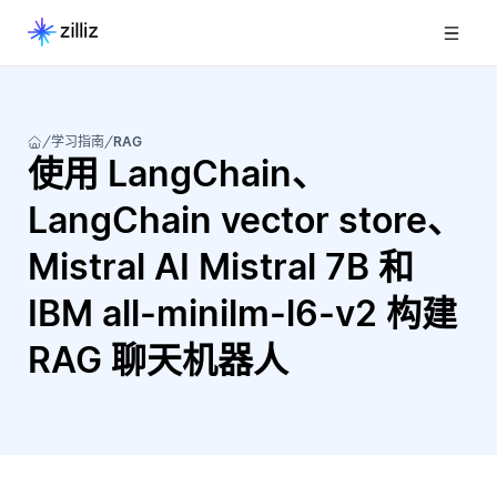
学习指南
RAG
使用 LangChain、
LangChain vector store、
Mistral AI Mistral 7B 和
IBM all-minilm-l6-v2 构建
RAG 聊天机器人