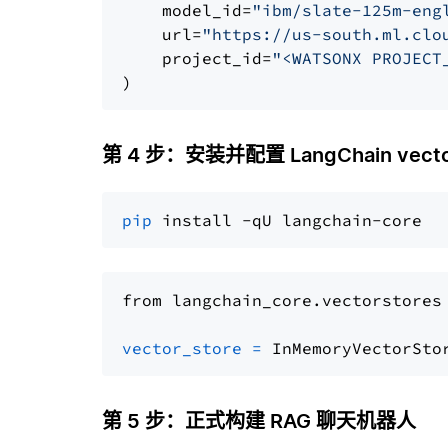
    model_id=
"ibm/slate-125m-eng
    url=
"https://us-south.ml.clo
    project_id=
"<WATSONX PROJECT
第 4 步：安装并配置 LangChain vector
pip
from langchain_core.vectorstores
vector_store
=
第 5 步：正式构建 RAG 聊天机器人