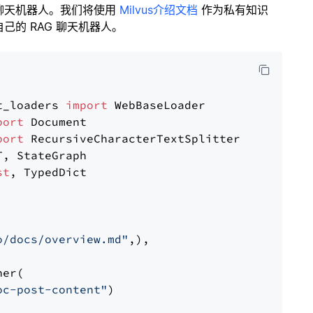
聊天机器人。我们将使用
Milvus介绍文档
作为私有知识
的 RAG 聊天机器人。
t_loaders 
import
port
port
st
, TypedDict

o/docs/overview.md"
,),

er(

oc-post-content"
)
