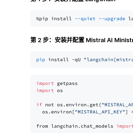
%pip install 
--quiet
--upgrade
 l
第 2 步：安装并配置 Mistral AI Ministr
pip
 install -qU 
"langchain[mistr
import
import
 os

if
 not os.environ.get(
"MISTRAL_A
  os.environ[
"MISTRAL_API_KEY"
] 
from langchain.chat_models 
impor