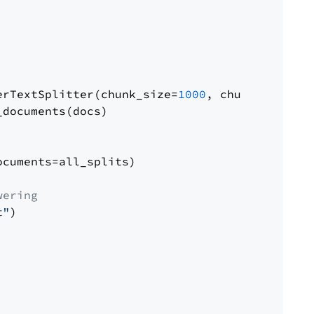
erTextSplitter(chunk_size=
1000
, chunk_overlap
documents(docs)

cuments=all_splits)

wering
t"
)
