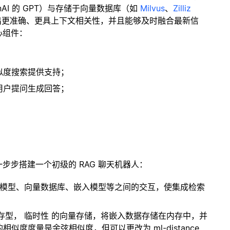
enAI 的 GPT）与存储于向量数据库（如
Milvus
、
Zilliz
出更准确、更具上下文相关性，并且能够及时融合最新信
心组件：
；
似度搜索提供支持；
用户提问生成回答；
一步步搭建一个初级的 RAG 聊天机器人：
言模型、向量数据库、嵌入模型等之间的交互，使集成检索
内存型，
临时性
的向量存储，将嵌入数据存储在内存中，并
度度量是余弦相似度，但可以更改为 ml-distance