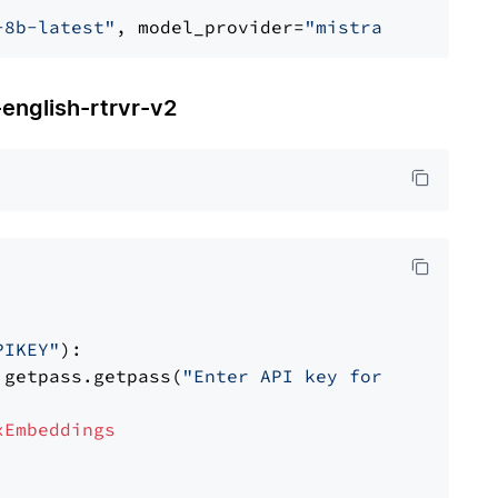
-8b-latest"
, model_provider=
"mistralai"
glish-rtrvr-v2
PIKEY"
):

 getpass.getpass(
"Enter API key for IBM watso
xEmbeddings