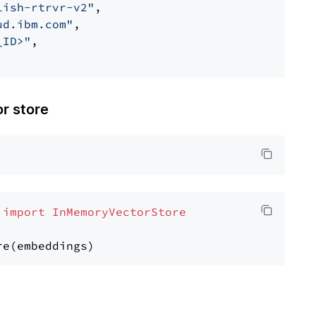
lish-rtrvr-v2"
,

ud.ibm.com"
,

_ID>"
,

 store
 
import
InMemoryVectorStore