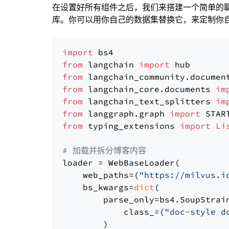
在设置好所有组件之后，我们来搭建一个简单的
库。你可以用你自己的数据集替换它，来定制你自己
import
from
 langchain 
import
from
 langchain_community.documen
from
 langchain_core.documents 
im
from
 langchain_text_splitters 
im
from
 langgraph.graph 
import
from
 typing_extensions 
import
Li
# 加载并拆分博客内容
loader = WebBaseLoader(

    web_paths=(
"https://milvus.i
    bs_kwargs=
dict
(

        parse_only=bs4.SoupStrain
            class_=(
"doc-style d
        )
