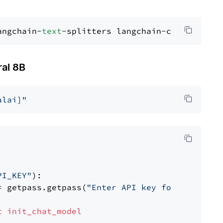
angchain-
text
al 8B
alai]"
PI_KEY"
):

= getpass.getpass(
"Enter API key for Mistral 
t
init_chat_model