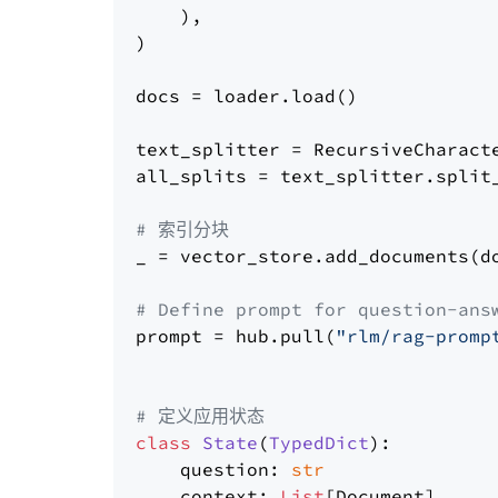
    ),

)

docs = loader.load()

text_splitter = RecursiveCharact
all_splits = text_splitter.split_
# 索引分块
_ = vector_store.add_documents(do
# Define prompt for question-ans
prompt = hub.pull(
"rlm/rag-promp
# 定义应用状态
class
State
(
TypedDict
):

    question: 
str
    context: 
List
[Document]
