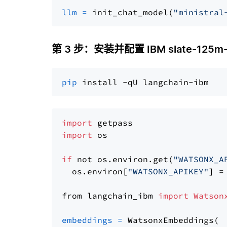
llm
=
 init_chat_model(
"ministral
第 3 步：安装并配置 IBM slate-125m-en
pip
import
import
 os

if
 not os.environ.get(
"WATSONX_A
  os.environ[
"WATSONX_APIKEY"
] =
from langchain_ibm 
import
Watson
embeddings
=
 WatsonxEmbeddings(
